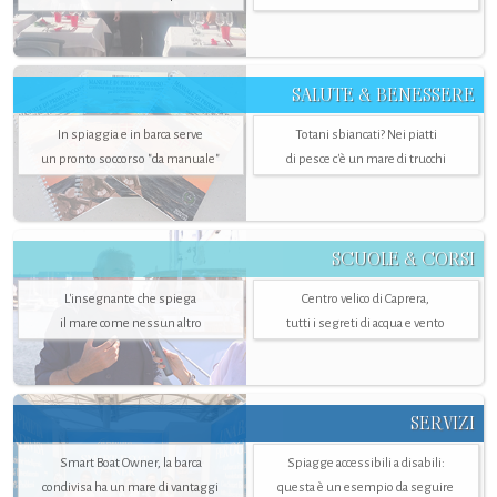
SALUTE & BENESSERE
In spiaggia e in barca serve
Totani sbiancati? Nei piatti
un pronto soccorso "da manuale"
di pesce c'è un mare di trucchi
SCUOLE & CORSI
L'insegnante che spiega
Centro velico di Caprera,
il mare come nessun altro
tutti i segreti di acqua e vento
SERVIZI
Smart Boat Owner, la barca
Spiagge accessibili a disabili:
condivisa ha un mare di vantaggi
questa è un esempio da seguire