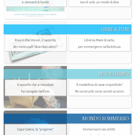
e steward di bordo
non è solo un modo di dire
LIBRI & FILM
Riva in the movie, il racconto
Libreria Mare di carta,
dei motoscafi “diventati attori”
per immergersi nella lettura
MODELLISMO
Il vascello che ai mondiali
Il modellino di nave irripetibile?
ha navigato nell’oro
Per costruirlo sono serviti 47 anni
MONDO SOMMERSO
Capo Galera, la "prigione"
Immersioni nei relitti: