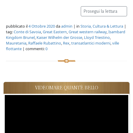
Prosegui la lettura
pubblicato il
4 Ottobre 2020
da
admin
| in
Storia, Cultura & Lettura
|
tag:
Conte di Savoia
,
Great Eastern
,
Great western railway
,
Isambard
Kingdom Brunel
,
Kaiser Wilhelm der Grosse
,
Lloyd Triestino
,
Mauretania
,
Raffaele Rubattino
,
Rex
,
transatlantici moderni
,
ville
flottante
| commenti:
0
VIDEOMARE QUANT'È BELLO