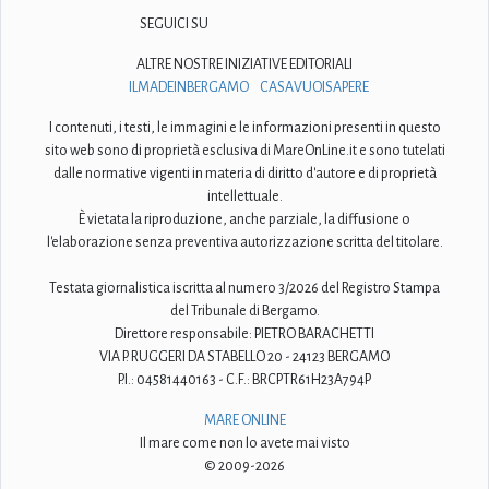
SEGUICI SU
ALTRE NOSTRE INIZIATIVE EDITORIALI
ILMADEINBERGAMO
CASAVUOISAPERE
I contenuti, i testi, le immagini e le informazioni presenti in questo
sito web sono di proprietà esclusiva di MareOnLine.it e sono tutelati
dalle normative vigenti in materia di diritto d'autore e di proprietà
intellettuale.
È vietata la riproduzione, anche parziale, la diffusione o
l'elaborazione senza preventiva autorizzazione scritta del titolare.
Testata giornalistica iscritta al numero 3/2026 del Registro Stampa
del Tribunale di Bergamo.
Direttore responsabile: PIETRO BARACHETTI
VIA P. RUGGERI DA STABELLO 20 - 24123 BERGAMO
P.I.: 04581440163 - C.F.: BRCPTR61H23A794P
MARE ONLINE
Il mare come non lo avete mai visto
© 2009-2026