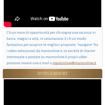
C'è un mare di opportunità per chi sogna una vacanza in
barca, magari a vela, in catamarano. E c'è un modo
fantastico per scoprire le migliori proposte: "navigare" fra
i video selezionati da mareonline.it. Le società di charter
interessate a postare su mareonline.it propri video
possono inviare una e mail a
mareonline@mareonline.it
HOTEL E RESORT