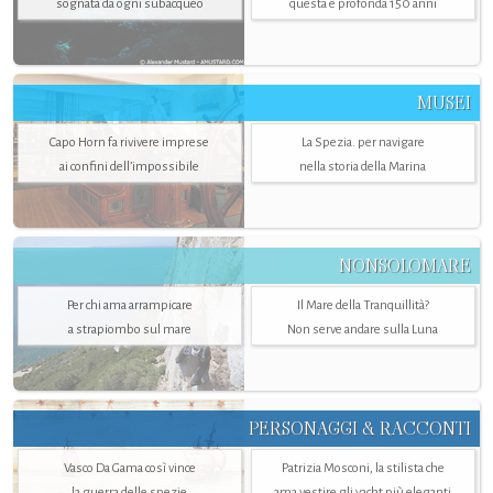
sognata da ogni subacqueo
questa è profonda 150 anni
MUSEI
Capo Horn fa rivivere imprese
La Spezia. per navigare
ai confini dell’impossibile
nella storia della Marina
NONSOLOMARE
Per chi ama arrampicare
Il Mare della Tranquillità?
a strapiombo sul mare
Non serve andare sulla Luna
PERSONAGGI & RACCONTI
Vasco Da Gama così vince
Patrizia Mosconi, la stilista che
la guerra delle spezie
ama vestire gli yacht più eleganti