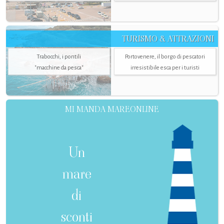
TURISMO & ATTRAZIONI
Trabocchi, i pontili
Portovenere, il borgo di pescatori
"macchine da pesca"
irresistibile esca per i turisti
MI MANDA MAREONLINE
Un
mare
di
sconti