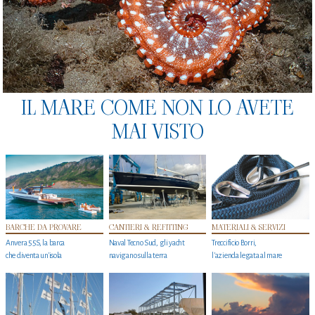
IL MARE COME NON LO AVETE
MAI VISTO
BARCHE DA PROVARE
CANTIERI & REFITTING
MATERIALI & SERVIZI
Anvera 55S, la barca
Naval Tecno Sud, gli yacht
Treccificio Borri,
che diventa un'isola
navigano sulla terra
l'azienda legata al mare