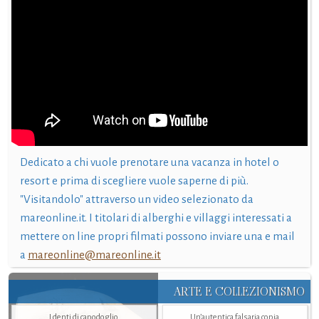
Dedicato a chi vuole prenotare una vacanza in hotel o
resort e prima di scegliere vuole saperne di più.
"Visitandolo" attraverso un video selezionato da
mareonline.it. I titolari di alberghi e villaggi interessati a
mettere on line propri filmati possono inviare una e mail
a
mareonline@mareonline.it
ARTE E COLLEZIONISMO
I denti di capodoglio
Un’autentica falsaria copia