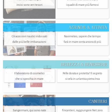
incisi sono veri tesori
i quadri di mare più famosi
AZIENDE & ATTIVITÀ
Gli accessori nautici indossati
Navimeteo, sapere che tempo
dalle più belle imbarcazioni
farà in mare conta ancora di più
BELLEZZA & BENESSERE
Il laboratorio di cosmetici
Pelle dorata e protetta? Il segreto
che si specchia in mare
si cela in un’antica pietra Inca
CANTIERI
Sangermani, qui sono nate
Fincantieri, raggiungere Net zero