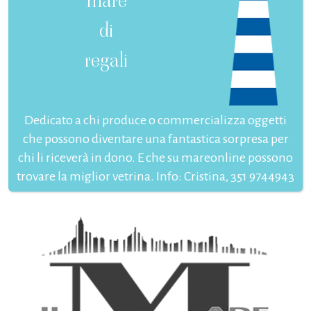
mare
di
regali
Dedicato a chi produce o commercializza oggetti
che possono diventare una fantastica sorpresa per
chi li riceverà in dono. E che su mareonline possono
trovare la miglior vetrina. Info: Cristina, 351 9744943