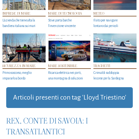
IMPRESE DI MARE
MARE DI TECNOLOGIA
METEO
L'azienda che tiene alta la
Stive porta barche
Il sito per navigare
bandiera italiana sui mari
l'invenzione vincente
lontano dai pericoli
SICUREZZA IN MARE
MARE SOSTENIBILE
TRAGHETTI
Primo soccorso, meglio
Ricarica elettrica nei porti,
Grimaldi raddoppia
impararlo a bordo
una montagna di soluzioni
le corse per la Sardegna
Articoli presenti con tag 'Lloyd Triestino'
REX, CONTE DI SAVOIA: I
TRANSATLANTICI