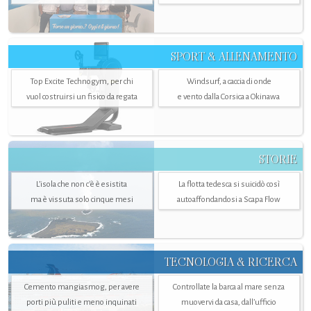
SPORT & ALLENAMENTO
Top Excite Technogym, per chi
Windsurf, a caccia di onde
vuol costruirsi un fisico da regata
e vento dalla Corsica a Okinawa
STORIE
L’isola che non c'è è esistita
La flotta tedesca si suicidò così
ma è vissuta solo cinque mesi
autoaffondandosi a Scapa Flow
TECNOLOGIA & RICERCA
Cemento mangiasmog, per avere
Controllate la barca al mare senza
porti più puliti e meno inquinati
muovervi da casa, dall’ufficio