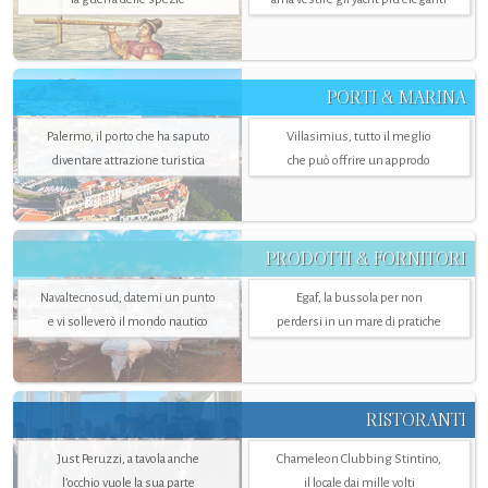
PORTI & MARINA
Palermo, il porto che ha saputo
Villasimius, tutto il meglio
diventare attrazione turistica
che può offrire un approdo
PRODOTTI & FORNITORI
Navaltecnosud, datemi un punto
Egaf, la bussola per non
e vi solleverò il mondo nautico
perdersi in un mare di pratiche
RISTORANTI
Just Peruzzi, a tavola anche
Chameleon Clubbing Stintino,
l’occhio vuole la sua parte
il locale dai mille volti