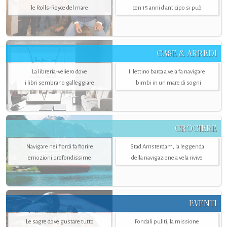
le Rolls-Royce del mare
con 15 anni d'anticipo si può
CASE & ARREDI
La libreria-veliero dove
Il lettino barca a vela fa navigare
i libri sembrano galleggiare
i bimbi in un mare di sogni
CROCIERE
Navigare nei fiordi fa fiorire
Stad Amsterdam, la leggenda
emozioni profondissime
della navigazione a vela rivive
EVENTI
Le sagre dove gustare tutto
Fondali puliti, la missione