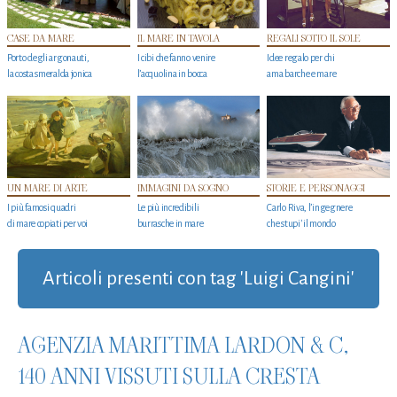
CASE DA MARE
IL MARE IN TAVOLA
REGALI SOTTO IL SOLE
Porto degli argonauti,
I cibi che fanno venire
Idee regalo per chi
la costa smeralda jonica
l’acquolina in bocca
ama barche e mare
UN MARE DI ARTE
IMMAGINI DA SOGNO
STORIE E PERSONAGGI
I più famosi quadri
Le più incredibili
Carlo Riva, l’ingegnere
di mare copiati per voi
burrasche in mare
che stupi' il mondo
Articoli presenti con tag 'Luigi Cangini'
AGENZIA MARITTIMA LARDON & C,
140 ANNI VISSUTI SULLA CRESTA