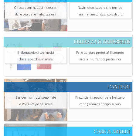
Gli accessori nautici indossati
Navimeteo, sapere che tempo
dalle più belle imbarcazioni
farà in mare conta ancora di più
BELLEZZA & BENESSERE
Il laboratorio di cosmetici
Pelle dorata e protetta? Il segreto
che si specchia in mare
si cela in un’antica pietra Inca
CANTIERI
Sangermani, qui sono nate
Fincantieri, raggiungere Net zero
le Rolls-Royce del mare
con 15 anni d'anticipo si può
CASE & ARREDI