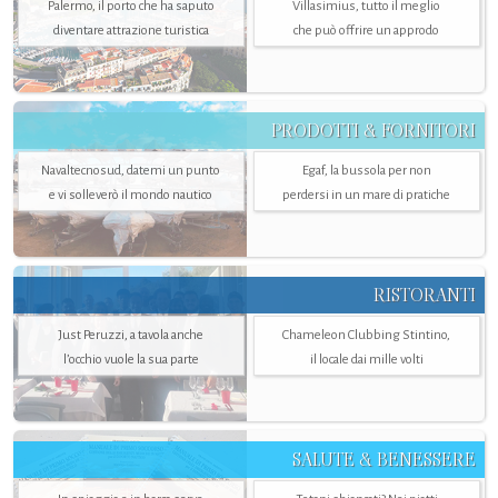
Palermo, il porto che ha saputo
Villasimius, tutto il meglio
diventare attrazione turistica
che può offrire un approdo
PRODOTTI & FORNITORI
Navaltecnosud, datemi un punto
Egaf, la bussola per non
e vi solleverò il mondo nautico
perdersi in un mare di pratiche
RISTORANTI
Just Peruzzi, a tavola anche
Chameleon Clubbing Stintino,
l’occhio vuole la sua parte
il locale dai mille volti
SALUTE & BENESSERE