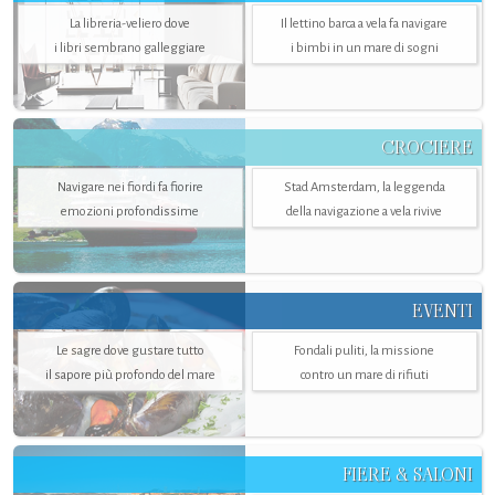
La libreria-veliero dove
Il lettino barca a vela fa navigare
i libri sembrano galleggiare
i bimbi in un mare di sogni
CROCIERE
Navigare nei fiordi fa fiorire
Stad Amsterdam, la leggenda
emozioni profondissime
della navigazione a vela rivive
EVENTI
Le sagre dove gustare tutto
Fondali puliti, la missione
il sapore più profondo del mare
contro un mare di rifiuti
FIERE & SALONI