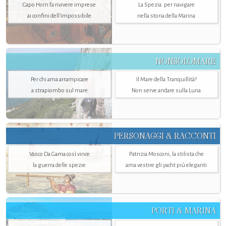
Capo Horn fa rivivere imprese
La Spezia. per navigare
ai confini dell’impossibile
nella storia della Marina
NONSOLOMARE
Per chi ama arrampicare
Il Mare della Tranquillità?
a strapiombo sul mare
Non serve andare sulla Luna
PERSONAGGI & RACCONTI
Vasco Da Gama così vince
Patrizia Mosconi, la stilista che
la guerra delle spezie
ama vestire gli yacht più eleganti
PORTI & MARINA