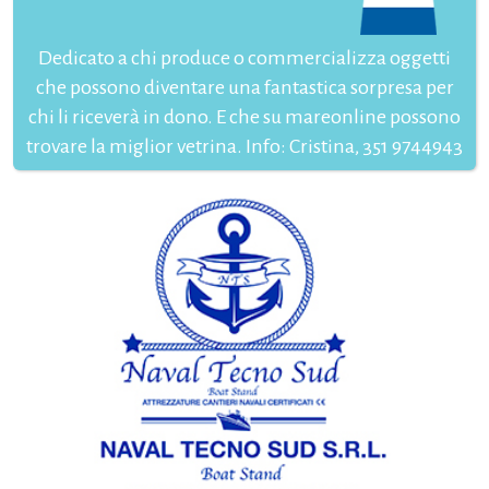
Dedicato a chi produce o commercializza oggetti
che possono diventare una fantastica sorpresa per
chi li riceverà in dono. E che su mareonline possono
trovare la miglior vetrina. Info: Cristina, 351 9744943