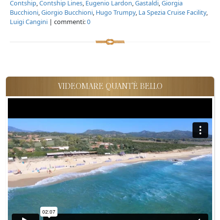
Contship
,
Contship Lines
,
Eugenio Lardon
,
Gastaldi
,
Giorgia
Bucchioni
,
Giorgio Bucchioni
,
Hugo Trumpy
,
La Spezia Cruise Facility
,
Luigi Cangini
| commenti:
0
VIDEOMARE QUANT'È BELLO