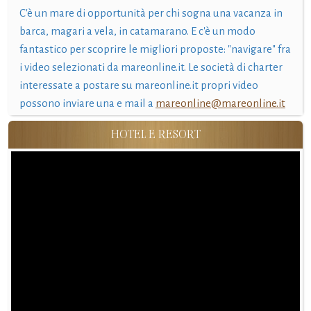
C'è un mare di opportunità per chi sogna una vacanza in
barca, magari a vela, in catamarano. E c'è un modo
fantastico per scoprire le migliori proposte: "navigare" fra
i video selezionati da mareonline.it. Le società di charter
interessate a postare su mareonline.it propri video
possono inviare una e mail a
mareonline@mareonline.it
HOTEL E RESORT