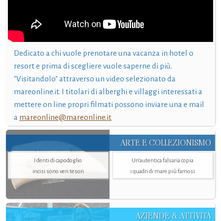
Dedicato a chi vuole prenotare una vacanza in hotel o
resort e prima di scegliere vuole saperne di più.
"Visitandolo" attraverso un video selezionato da
mareonline.it. I titolari di alberghi e villaggi interessati a
mettere on line propri filmati possono inviare una e mail
a
mareonline@mareonline.it
ARTE E COLLEZIONISMO
I denti di capodoglio
Un’autentica falsaria copia
incisi sono veri tesori
i quadri di mare più famosi
AZIENDE & ATTIVITÀ