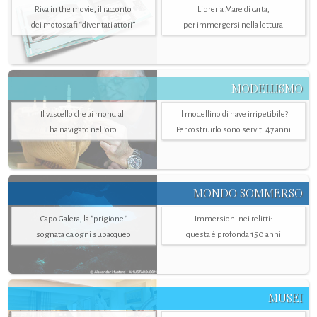
Riva in the movie, il racconto
Libreria Mare di carta,
dei motoscafi “diventati attori”
per immergersi nella lettura
MODELLISMO
Il vascello che ai mondiali
Il modellino di nave irripetibile?
ha navigato nell’oro
Per costruirlo sono serviti 47 anni
MONDO SOMMERSO
Capo Galera, la "prigione"
Immersioni nei relitti:
sognata da ogni subacqueo
questa è profonda 150 anni
MUSEI