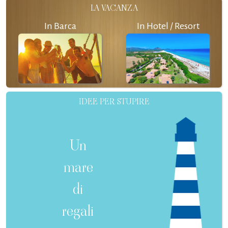
LA VACANZA
In Barca
In Hotel / Resort
IDEE PER STUPIRE
Un
mare
di
regali