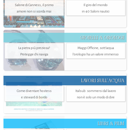
Salone di Canness, il primo
Il giro del mondo
amore non si scorda mai
in 40 Saloni nautici
GIOIELLI & OROLOGI
La pietra più preziosa?
Maggi Officine, sott’acqua
Protegge chi naviga
l'orologio ha un valore immenso
LAVORI SULL’ACQUA
Come diventare hostess
Italsub: sommersi dal lavoro
e steward di bordo
non è solo un modo di dire
LIBRI & FILM