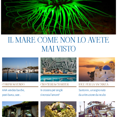
IL MARE COME NON LO AVETE
MAI VISTO
COMPRO&VENDO
CROCIERE&CHARTER
IDEE PER LA VACANZA
AAA vendesi barche,
In crociera per single
Santorini, un sogno nato
posti barca, case…
s'incrocia l’amore?
da un’eruzione da incubo