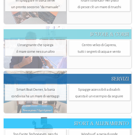
In spiaggia e in barca serve
Totani sbiancati? Nei piatti
un pronto soccorso "da manuale"
di pesce c'è un mare di trucchi
SCUOLE & CORSI
L'insegnante che spiega
Centro velico di Caprera,
il mare come nessun altro
tutti i segreti di acqua e vento
SERVIZI
Smart Boat Owner, la barca
Spiagge accessibili a disabili:
condivisa ha un mare di vantaggi
questa è un esempio da seguire
SPORT & ALLENAMENTO
Top Excite Technogym, per chi
Windsurf, a caccia di onde