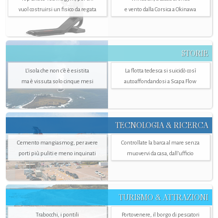
vuol costruirsi un fisico da regata
e vento dalla Corsica a Okinawa
STORIE
L’isola che non c'è è esistita
La flotta tedesca si suicidò così
ma è vissuta solo cinque mesi
autoaffondandosi a Scapa Flow
TECNOLOGIA & RICERCA
Cemento mangiasmog, per avere
Controllate la barca al mare senza
porti più puliti e meno inquinati
muovervi da casa, dall’ufficio
TURISMO & ATTRAZIONI
Trabocchi, i pontili
Portovenere, il borgo di pescatori