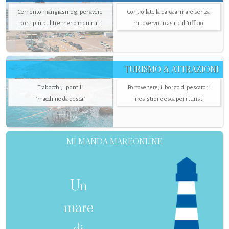
Cemento mangiasmog, per avere
Controllate la barca al mare senza
porti più puliti e meno inquinati
muovervi da casa, dall’ufficio
TURISMO & ATTRAZIONI
Trabocchi, i pontili
Portovenere, il borgo di pescatori
"macchine da pesca"
irresistibile esca per i turisti
MI MANDA MAREONLINE
Un
mare
di