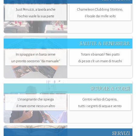
Just Peruzzi, a tavola anche
Chameleon Clubbing Stintino,
l’occhio vuole la sua parte
il locale dai mille volti
SALUTE & BENESSERE
In spiaggia e in barca serve
Totani sbiancati? Nei piatti
un pronto soccorso "da manuale"
di pesce c'è un mare di trucchi
SCUOLE & CORSI
L'insegnante che spiega
Centro velico di Caprera,
il mare come nessun altro
tutti i segreti di acqua e vento
SERVIZI