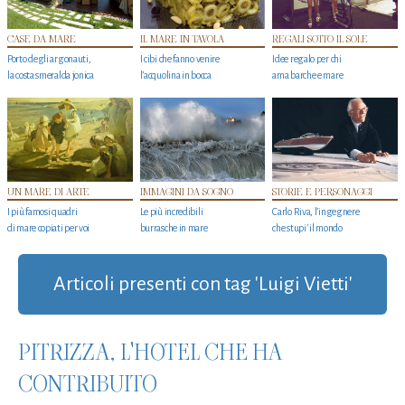
CASE DA MARE
IL MARE IN TAVOLA
REGALI SOTTO IL SOLE
Porto degli argonauti,
I cibi che fanno venire
Idee regalo per chi
la costa smeralda jonica
l’acquolina in bocca
ama barche e mare
UN MARE DI ARTE
IMMAGINI DA SOGNO
STORIE E PERSONAGGI
I più famosi quadri
Le più incredibili
Carlo Riva, l’ingegnere
di mare copiati per voi
burrasche in mare
che stupi' il mondo
Articoli presenti con tag 'Luigi Vietti'
PITRIZZA, L'HOTEL CHE HA
CONTRIBUITO