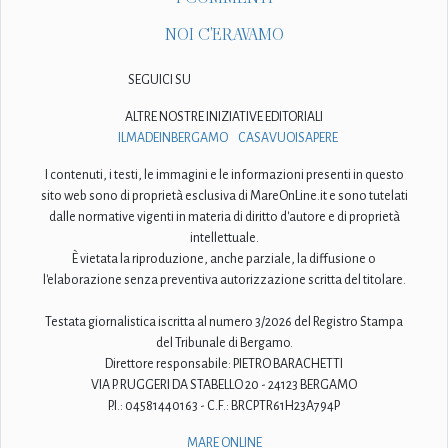
NOI C'ERAVAMO
SEGUICI SU
ALTRE NOSTRE INIZIATIVE EDITORIALI
ILMADEINBERGAMO
CASAVUOISAPERE
I contenuti, i testi, le immagini e le informazioni presenti in questo
sito web sono di proprietà esclusiva di MareOnLine.it e sono tutelati
dalle normative vigenti in materia di diritto d'autore e di proprietà
intellettuale.
È vietata la riproduzione, anche parziale, la diffusione o
l'elaborazione senza preventiva autorizzazione scritta del titolare.
Testata giornalistica iscritta al numero 3/2026 del Registro Stampa
del Tribunale di Bergamo.
Direttore responsabile: PIETRO BARACHETTI
VIA P. RUGGERI DA STABELLO 20 - 24123 BERGAMO
P.I.: 04581440163 - C.F.: BRCPTR61H23A794P
MARE ONLINE