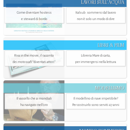
LAVORI SULL’ACQUA
Come diventare hostess
Italsub: sommersi dal lavoro
e steward di bordo
non è solo un modo di dire
LIBRI & FILM
Riva in the movie, il racconto
Libreria Mare di carta,
dei motoscafi “diventati attori”
per immergersi nella lettura
MODELLISMO
Il vascello che ai mondiali
Il modellino di nave irripetibile?
ha navigato nell’oro
Per costruirlo sono serviti 47 anni