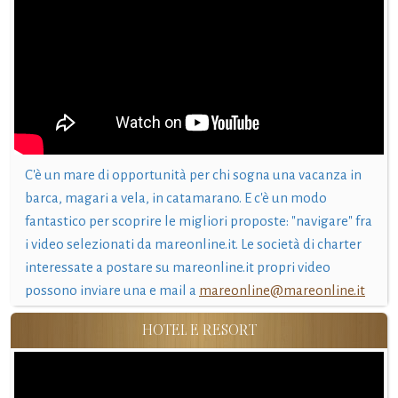
C'è un mare di opportunità per chi sogna una vacanza in
barca, magari a vela, in catamarano. E c'è un modo
fantastico per scoprire le migliori proposte: "navigare" fra
i video selezionati da mareonline.it. Le società di charter
interessate a postare su mareonline.it propri video
possono inviare una e mail a
mareonline@mareonline.it
HOTEL E RESORT