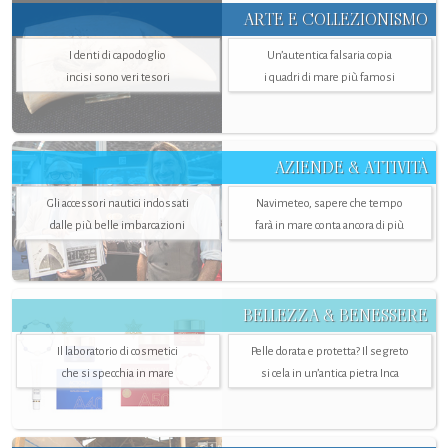
ARTE E COLLEZIONISMO
I denti di capodoglio
Un’autentica falsaria copia
incisi sono veri tesori
i quadri di mare più famosi
AZIENDE & ATTIVITÀ
Gli accessori nautici indossati
Navimeteo, sapere che tempo
dalle più belle imbarcazioni
farà in mare conta ancora di più
BELLEZZA & BENESSERE
Il laboratorio di cosmetici
Pelle dorata e protetta? Il segreto
che si specchia in mare
si cela in un’antica pietra Inca