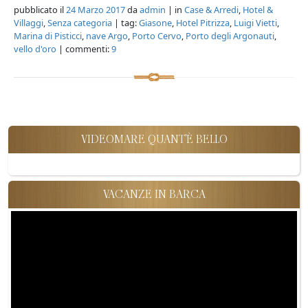
pubblicato il
24 Marzo 2017
da
admin
| in
Case & Arredi
,
Hotel &
Villaggi
,
Senza categoria
| tag:
Giasone
,
Hotel Pitrizza
,
Luigi Vietti
,
Marina di Pisticci
,
nave Argo
,
Porto Cervo
,
Porto degli Argonauti
,
vello d'oro
| commenti:
9
VIDEOMARE QUANT'È BELLO
VACANZE IN BARCA