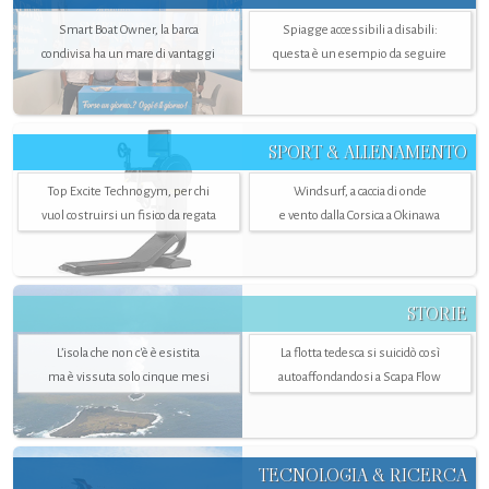
Smart Boat Owner, la barca
Spiagge accessibili a disabili:
condivisa ha un mare di vantaggi
questa è un esempio da seguire
SPORT & ALLENAMENTO
Top Excite Technogym, per chi
Windsurf, a caccia di onde
vuol costruirsi un fisico da regata
e vento dalla Corsica a Okinawa
STORIE
L’isola che non c'è è esistita
La flotta tedesca si suicidò così
ma è vissuta solo cinque mesi
autoaffondandosi a Scapa Flow
TECNOLOGIA & RICERCA