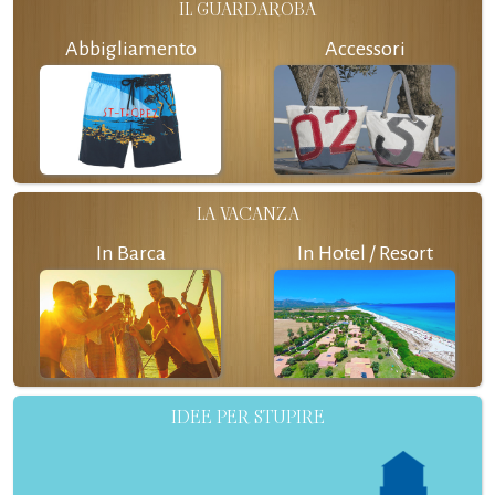
IL GUARDAROBA
Abbigliamento
Accessori
LA VACANZA
In Barca
In Hotel / Resort
IDEE PER STUPIRE