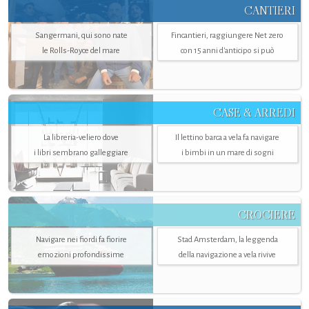
CANTIERI
Sangermani, qui sono nate
Fincantieri, raggiungere Net zero
le Rolls-Royce del mare
con 15 anni d'anticipo si può
CASE & ARREDI
La libreria-veliero dove
Il lettino barca a vela fa navigare
i libri sembrano galleggiare
i bimbi in un mare di sogni
CROCIERE
Navigare nei fiordi fa fiorire
Stad Amsterdam, la leggenda
emozioni profondissime
della navigazione a vela rivive