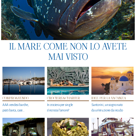
IL MARE COME NON LO AVETE
MAI VISTO
COMPRO&VENDO
CROCIERE&CHARTER
IDEE PER LA VACANZA
AAA vendesi barche,
In crociera per single
Santorini, un sogno nato
posti barca, case…
s'incrocia l’amore?
da un’eruzione da incubo