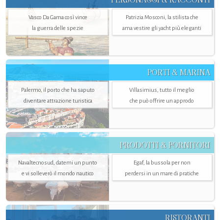
Vasco Da Gama così vince
Patrizia Mosconi, la stilista che
la guerra delle spezie
ama vestire gli yacht più eleganti
PORTI & MARINA
Palermo, il porto che ha saputo
Villasimius, tutto il meglio
diventare attrazione turistica
che può offrire un approdo
PRODOTTI & FORNITORI
Navaltecnosud, datemi un punto
Egaf, la bussola per non
e vi solleverò il mondo nautico
perdersi in un mare di pratiche
RISTORANTI