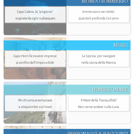
MONDO SOMMERSO
Capo Galera, la "prigione"
Immersioni nei relitti:
sognata da ogni subacqueo
questa è profonda 150 anni
MUSEI
Capo Horn fa rivivere imprese
La Spezia. per navigare
ai confini dell’impossibile
nella storia della Marina
NONSOLOMARE
Per chi ama arrampicare
Il Mare della Tranquillità?
a strapiombo sul mare
Non serve andare sulla Luna
PERSONAGGI & RACCONTI