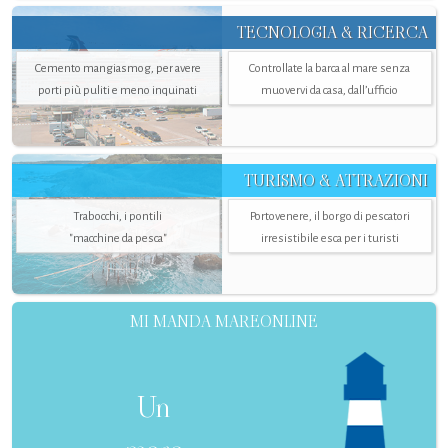
TECNOLOGIA & RICERCA
Cemento mangiasmog, per avere
Controllate la barca al mare senza
porti più puliti e meno inquinati
muovervi da casa, dall’ufficio
TURISMO & ATTRAZIONI
Trabocchi, i pontili
Portovenere, il borgo di pescatori
"macchine da pesca"
irresistibile esca per i turisti
MI MANDA MAREONLINE
Un