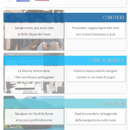
CANTIERI
Sangermani, qui sono nate
Fincantieri, raggiungere Net zero
le Rolls-Royce del mare
con 15 anni d'anticipo si può
CASE & ARREDI
La libreria-veliero dove
Il lettino barca a vela fa navigare
i libri sembrano galleggiare
i bimbi in un mare di sogni
CROCIERE
Navigare nei fiordi fa fiorire
Stad Amsterdam, la leggenda
emozioni profondissime
della navigazione a vela rivive