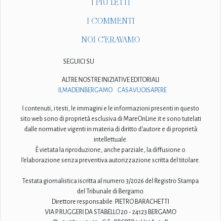
I PIÙ LETTI
I COMMENTI
NOI C'ERAVAMO
SEGUICI SU
ALTRE NOSTRE INIZIATIVE EDITORIALI
ILMADEINBERGAMO
CASAVUOISAPERE
I contenuti, i testi, le immagini e le informazioni presenti in questo
sito web sono di proprietà esclusiva di MareOnLine.it e sono tutelati
dalle normative vigenti in materia di diritto d'autore e di proprietà
intellettuale.
È vietata la riproduzione, anche parziale, la diffusione o
l'elaborazione senza preventiva autorizzazione scritta del titolare.
Testata giornalistica iscritta al numero 3/2026 del Registro Stampa
del Tribunale di Bergamo.
Direttore responsabile: PIETRO BARACHETTI
VIA P. RUGGERI DA STABELLO 20 - 24123 BERGAMO