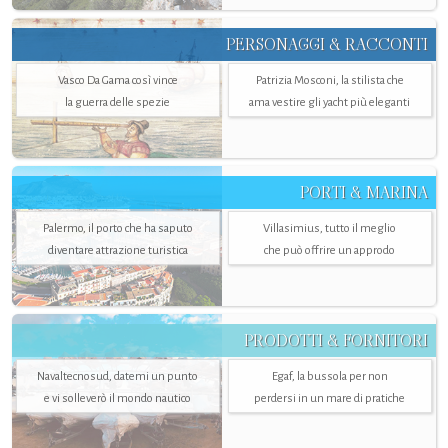
PERSONAGGI & RACCONTI
Vasco Da Gama così vince
Patrizia Mosconi, la stilista che
la guerra delle spezie
ama vestire gli yacht più eleganti
PORTI & MARINA
Palermo, il porto che ha saputo
Villasimius, tutto il meglio
diventare attrazione turistica
che può offrire un approdo
PRODOTTI & FORNITORI
Navaltecnosud, datemi un punto
Egaf, la bussola per non
e vi solleverò il mondo nautico
perdersi in un mare di pratiche