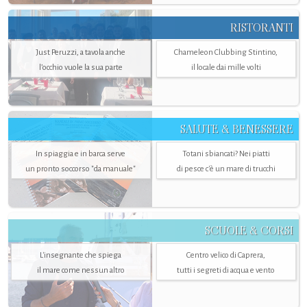
RISTORANTI
Just Peruzzi, a tavola anche
Chameleon Clubbing Stintino,
l’occhio vuole la sua parte
il locale dai mille volti
SALUTE & BENESSERE
In spiaggia e in barca serve
Totani sbiancati? Nei piatti
un pronto soccorso "da manuale"
di pesce c'è un mare di trucchi
SCUOLE & CORSI
L'insegnante che spiega
Centro velico di Caprera,
il mare come nessun altro
tutti i segreti di acqua e vento