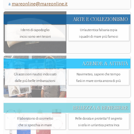
a
mareonline@mareonline.it
ARTE E COLLEZIONISMO
I denti di capodoglio
Un’autentica falsaria copia
incisi sono veri tesori
i quadri di mare più famosi
AZIENDE & ATTIVITÀ
Gli accessori nautici indossati
Navimeteo, sapere che tempo
dalle più belle imbarcazioni
farà in mare conta ancora di più
BELLEZZA & BENESSERE
Il laboratorio di cosmetici
Pelle dorata e protetta? Il segreto
che si specchia in mare
si cela in un’antica pietra Inca