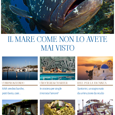
IL MARE COME NON LO AVETE
MAI VISTO
COMPRO&VENDO
CROCIERE&CHARTER
IDEE PER LA VACANZA
AAA vendesi barche,
In crociera per single
Santorini, un sogno nato
posti barca, case…
s'incrocia l’amore?
da un’eruzione da incubo