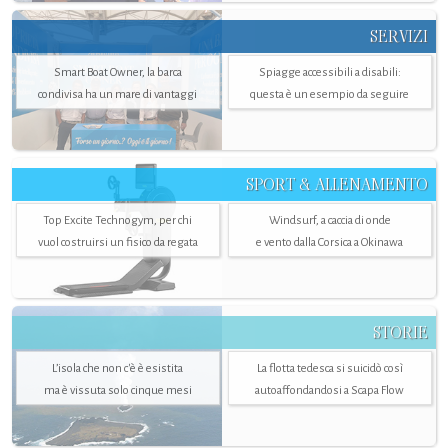
SERVIZI
Smart Boat Owner, la barca
Spiagge accessibili a disabili:
condivisa ha un mare di vantaggi
questa è un esempio da seguire
SPORT & ALLENAMENTO
Top Excite Technogym, per chi
Windsurf, a caccia di onde
vuol costruirsi un fisico da regata
e vento dalla Corsica a Okinawa
STORIE
L’isola che non c'è è esistita
La flotta tedesca si suicidò così
ma è vissuta solo cinque mesi
autoaffondandosi a Scapa Flow