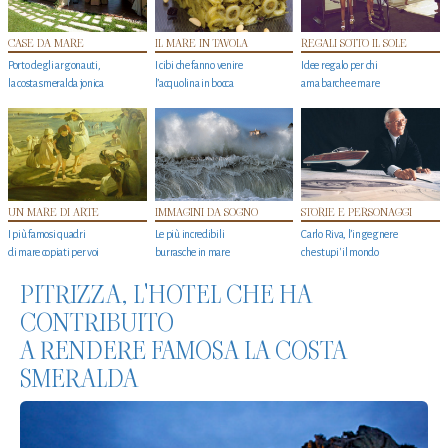
CASE DA MARE
IL MARE IN TAVOLA
REGALI SOTTO IL SOLE
Porto degli argonauti,
I cibi che fanno venire
Idee regalo per chi
la costa smeralda jonica
l’acquolina in bocca
ama barche e mare
UN MARE DI ARTE
IMMAGINI DA SOGNO
STORIE E PERSONAGGI
I più famosi quadri
Le più incredibili
Carlo Riva, l’ingegnere
di mare copiati per voi
burrasche in mare
che stupi' il mondo
PITRIZZA, L'HOTEL CHE HA
CONTRIBUITO
A RENDERE FAMOSA LA COSTA
SMERALDA