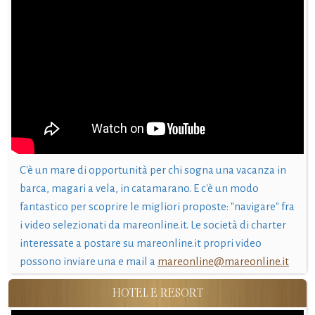
C'è un mare di opportunità per chi sogna una vacanza in
barca, magari a vela, in catamarano. E c'è un modo
fantastico per scoprire le migliori proposte: "navigare" fra
i video selezionati da mareonline.it. Le società di charter
interessate a postare su mareonline.it propri video
possono inviare una e mail a
mareonline@mareonline.it
HOTEL E RESORT