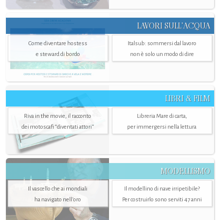
LAVORI SULL’ACQUA
Come diventare hostess
Italsub: sommersi dal lavoro
e steward di bordo
non è solo un modo di dire
LIBRI & FILM
Riva in the movie, il racconto
Libreria Mare di carta,
dei motoscafi “diventati attori”
per immergersi nella lettura
MODELLISMO
Il vascello che ai mondiali
Il modellino di nave irripetibile?
ha navigato nell’oro
Per costruirlo sono serviti 47 anni