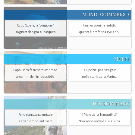
MONDO SOMMERSO
Capo Galera, la "prigione"
Immersioni nei relitti:
sognata da ogni subacqueo
questa è profonda 150 anni
MUSEI
Capo Horn fa rivivere imprese
La Spezia. per navigare
ai confini dell’impossibile
nella storia della Marina
NONSOLOMARE
Per chi ama arrampicare
Il Mare della Tranquillità?
a strapiombo sul mare
Non serve andare sulla Luna