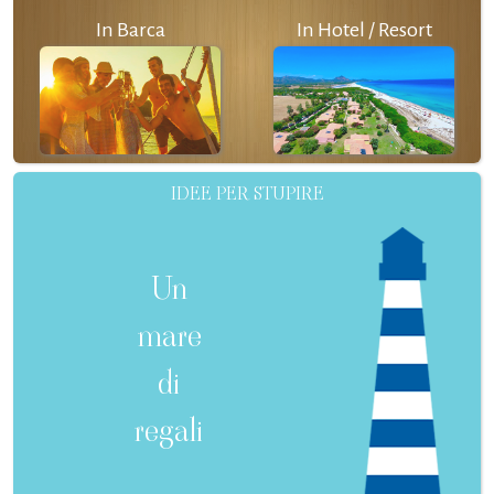
In Barca
In Hotel / Resort
IDEE PER STUPIRE
Un
mare
di
regali