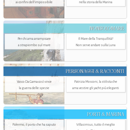
ai confini dell’impossibile
nella storia della Marina
NONSOLOMARE
Per chi ama arrampicare
Il Mare della Tranquillità?
a strapiombo sul mare
Non serve andare sulla Luna
PERSONAGGI & RACCONTI
Vasco Da Gama così vince
Patrizia Mosconi, la stilista che
la guerra delle spezie
ama vestire gli yacht più eleganti
PORTI & MARINA
Palermo, il porto che ha saputo
Villasimius, tutto il meglio