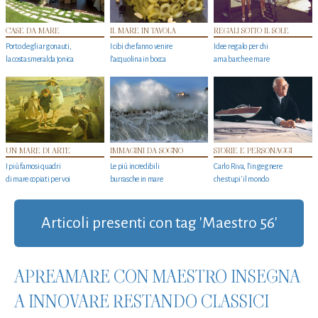
CASE DA MARE
IL MARE IN TAVOLA
REGALI SOTTO IL SOLE
Porto degli argonauti,
I cibi che fanno venire
Idee regalo per chi
la costa smeralda jonica
l’acquolina in bocca
ama barche e mare
UN MARE DI ARTE
IMMAGINI DA SOGNO
STORIE E PERSONAGGI
I più famosi quadri
Le più incredibili
Carlo Riva, l’ingegnere
di mare copiati per voi
burrasche in mare
che stupi' il mondo
Articoli presenti con tag 'Maestro 56'
APREAMARE CON MAESTRO INSEGNA
A INNOVARE RESTANDO CLASSICI