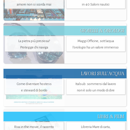
amore non si scorda mai
in 40 Saloni nautici
GIOIELLI & OROLOGI
La pietra più preziosa?
Maggi Officine, sott’acqua
Protegge chi naviga
l'orologio ha un valore immenso
LAVORI SULL’ACQUA
Come diventare hostess
Italsub: sommersi dal lavoro
e steward di bordo
non è solo un modo di dire
LIBRI & FILM
Riva in the movie, il racconto
Libreria Mare di carta,