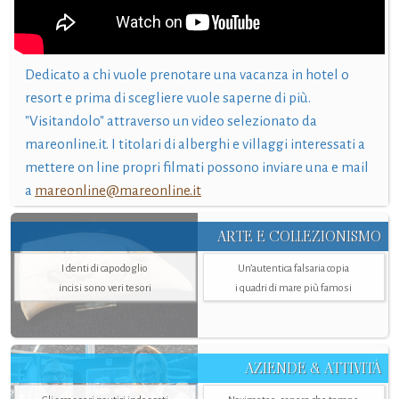
Dedicato a chi vuole prenotare una vacanza in hotel o
resort e prima di scegliere vuole saperne di più.
"Visitandolo" attraverso un video selezionato da
mareonline.it. I titolari di alberghi e villaggi interessati a
mettere on line propri filmati possono inviare una e mail
a
mareonline@mareonline.it
ARTE E COLLEZIONISMO
I denti di capodoglio
Un’autentica falsaria copia
incisi sono veri tesori
i quadri di mare più famosi
AZIENDE & ATTIVITÀ