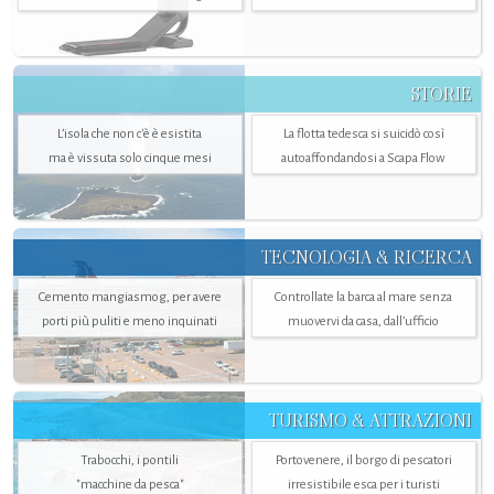
STORIE
L’isola che non c'è è esistita
La flotta tedesca si suicidò così
ma è vissuta solo cinque mesi
autoaffondandosi a Scapa Flow
TECNOLOGIA & RICERCA
Cemento mangiasmog, per avere
Controllate la barca al mare senza
porti più puliti e meno inquinati
muovervi da casa, dall’ufficio
TURISMO & ATTRAZIONI
Trabocchi, i pontili
Portovenere, il borgo di pescatori
"macchine da pesca"
irresistibile esca per i turisti