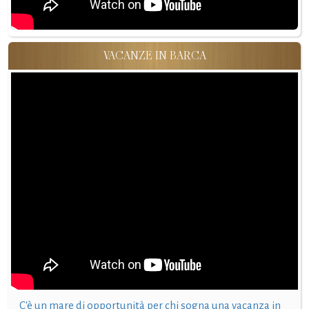
VACANZE IN BARCA
C'è un mare di opportunità per chi sogna una vacanza in