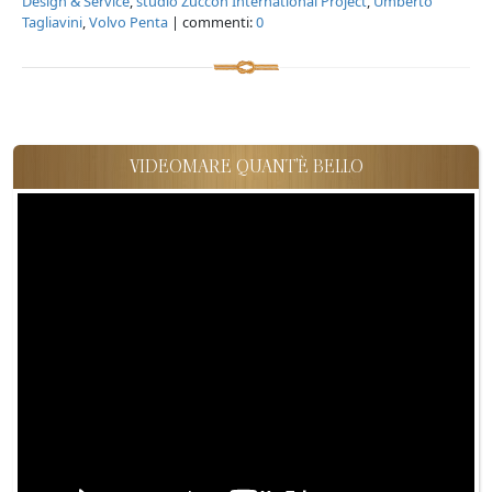
Design & Service
,
studio Zuccon International Project
,
Umberto
Tagliavini
,
Volvo Penta
| commenti:
0
VIDEOMARE QUANT'È BELLO