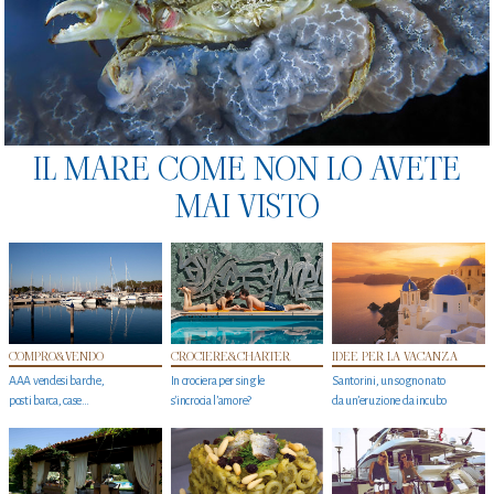
IL MARE COME NON LO AVETE
MAI VISTO
COMPRO&VENDO
CROCIERE&CHARTER
IDEE PER LA VACANZA
AAA vendesi barche,
In crociera per single
Santorini, un sogno nato
posti barca, case…
s'incrocia l’amore?
da un’eruzione da incubo