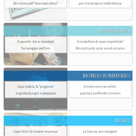
dei motoscafi “diventati attori”
per immergersi nella lettura
MODELLISMO
Il vascello che ai mondiali
Il modellino di nave irripetibile?
ha navigato nell’oro
Per costruirlo sono serviti 47 anni
MONDO SOMMERSO
Capo Galera, la "prigione"
Immersioni nei relitti:
sognata da ogni subacqueo
questa è profonda 150 anni
MUSEI
Capo Horn fa rivivere imprese
La Spezia. per navigare