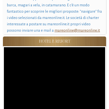
barca, magari a vela, in catamarano. E c'è un modo
fantastico per scoprire le migliori proposte: "navigare" fra
i video selezionati da mareonline.it. Le società di charter
interessate a postare su mareonline.it propri video
possono inviare una e mail a
mareonline@mareonline.it
HOTEL E RESORT