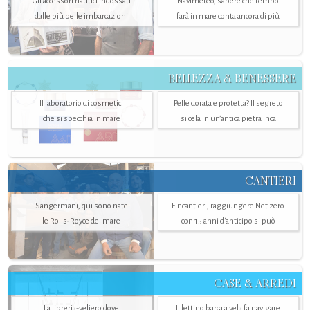
Gli accessori nautici indossati
Navimeteo, sapere che tempo
dalle più belle imbarcazioni
farà in mare conta ancora di più
BELLEZZA & BENESSERE
Il laboratorio di cosmetici
Pelle dorata e protetta? Il segreto
che si specchia in mare
si cela in un’antica pietra Inca
CANTIERI
Sangermani, qui sono nate
Fincantieri, raggiungere Net zero
le Rolls-Royce del mare
con 15 anni d'anticipo si può
CASE & ARREDI
La libreria-veliero dove
Il lettino barca a vela fa navigare