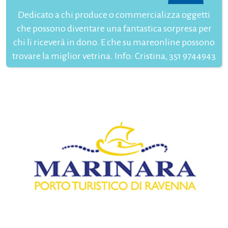
Dedicato a chi produce o commercializza oggetti
che possono diventare una fantastica sorpresa per
chi li riceverà in dono. E che su mareonline possono
trovare la miglior vetrina. Info: Cristina, 351 9744943