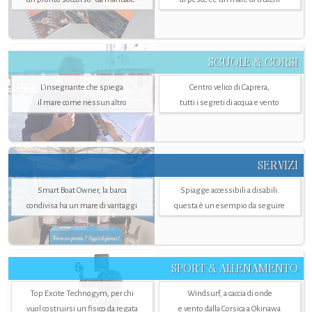
SCUOLE & CORSI
L'insegnante che spiega
Centro velico di Caprera,
il mare come nessun altro
tutti i segreti di acqua e vento
SERVIZI
Smart Boat Owner, la barca
Spiagge accessibili a disabili:
condivisa ha un mare di vantaggi
questa è un esempio da seguire
SPORT & ALLENAMENTO
Top Excite Technogym, per chi
Windsurf, a caccia di onde
vuol costruirsi un fisico da regata
e vento dalla Corsica a Okinawa