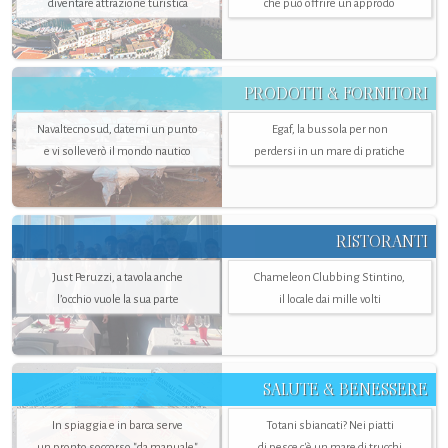
diventare attrazione turistica
che può offrire un approdo
PRODOTTI & FORNITORI
Navaltecnosud, datemi un punto
Egaf, la bussola per non
e vi solleverò il mondo nautico
perdersi in un mare di pratiche
RISTORANTI
Just Peruzzi, a tavola anche
Chameleon Clubbing Stintino,
l’occhio vuole la sua parte
il locale dai mille volti
SALUTE & BENESSERE
In spiaggia e in barca serve
Totani sbiancati? Nei piatti
un pronto soccorso "da manuale"
di pesce c'è un mare di trucchi