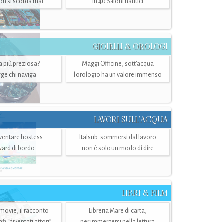
n si scorda mai
in 40 Saloni nautici
GIOIELLI & OROLOGI
ra più preziosa?
Maggi Officine, sott’acqua
ge chi naviga
l'orologio ha un valore immenso
LAVORI SULL’ACQUA
ventare hostess
Italsub: sommersi dal lavoro
ward di bordo
non è solo un modo di dire
LIBRI & FILM
 movie, il racconto
Libreria Mare di carta,
i “diventati attori”
per immergersi nella lettura