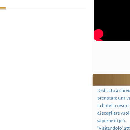
Dedicato a chi v
prenotare una v
in hotel o resort
di scegliere vuol
saperne di più.
"Visitandolo" at