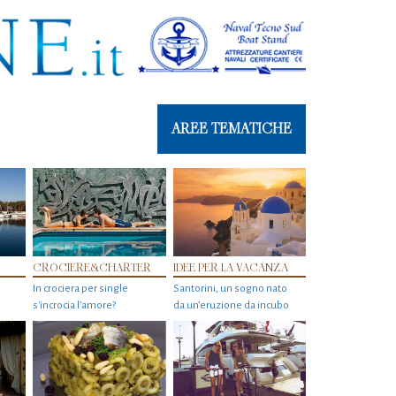
AREE TEMATICHE
CROCIERE&CHARTER
IDEE PER LA VACANZA
In crociera per single
Santorini, un sogno nato
s'incrocia l’amore?
da un’eruzione da incubo