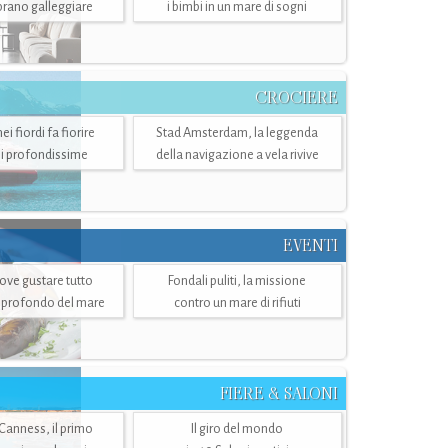
mbrano galleggiare
i bimbi in un mare di sogni
CROCIERE
i fiordi fa fiorire
Stad Amsterdam, la leggenda
i profondissime
della navigazione a vela rivive
EVENTI
dove gustare tutto
Fondali puliti, la missione
ù profondo del mare
contro un mare di rifiuti
FIERE & SALONI
 Canness, il primo
Il giro del mondo