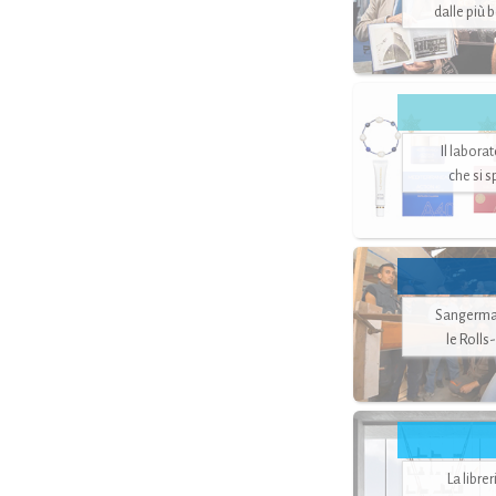
dalle più 
Il labora
che si 
Sangerman
le Rolls
La libre