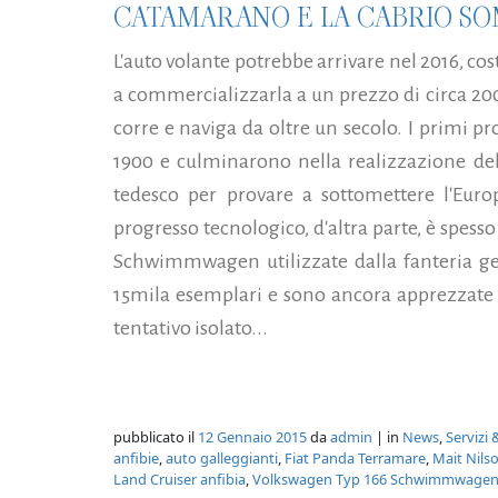
CATAMARANO E LA CABRIO S
L'auto volante potrebbe arrivare nel 2016, c
a commercializzarla a un prezzo di circa 200
corre e naviga da oltre un secolo. I primi prot
1900 e culminarono nella realizzazione delle
tedesco per provare a sottomettere l'Euro
progresso tecnologico, d'altra parte, è spess
Schwimmwagen utilizzate dalla fanteria ge
15mila esemplari e sono ancora apprezzate 
tentativo isolato...
pubblicato il
12 Gennaio 2015
da
admin
| in
News
,
Servizi 
anfibie
,
auto galleggianti
,
Fiat Panda Terramare
,
Mait Nils
Land Cruiser anfibia
,
Volkswagen Typ 166 Schwimmwage