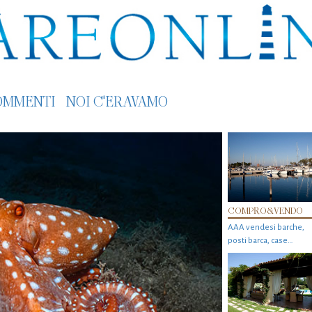
OMMENTI
NOI C'ERAVAMO
COMPRO&VENDO
AAA vendesi barche,
posti barca, case…