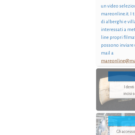
un video selezio
mareonline.it. I t
di alberghi e vil
interessati a me
line propri filma
possono inviare 
mail a
mareonline@mar
I dent
incisi 
Gli accesso