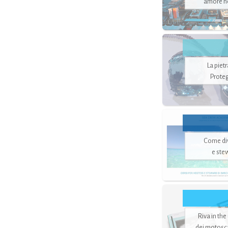
amore no
La piet
Proteg
Come di
e ste
Riva in the
dei motoscaf