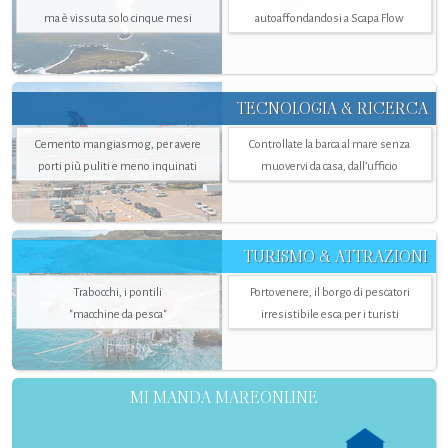
ma è vissuta solo cinque mesi
autoaffondandosi a Scapa Flow
TECNOLOGIA & RICERCA
Cemento mangiasmog, per avere
Controllate la barca al mare senza
porti più puliti e meno inquinati
muovervi da casa, dall’ufficio
TURISMO & ATTRAZIONI
Trabocchi, i pontili
Portovenere, il borgo di pescatori
"macchine da pesca"
irresistibile esca per i turisti
MI MANDA MAREONLINE