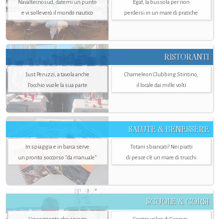
Navaltecnosud, datemi un punto
Egaf, la bussola per non
e vi solleverò il mondo nautico
perdersi in un mare di pratiche
RISTORANTI
Just Peruzzi, a tavola anche
Chameleon Clubbing Stintino,
l’occhio vuole la sua parte
il locale dai mille volti
SALUTE & BENESSERE
In spiaggia e in barca serve
Totani sbiancati? Nei piatti
un pronto soccorso "da manuale"
di pesce c'è un mare di trucchi
SCUOLE & CORSI