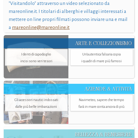
"Visitandolo" attraverso un video selezionato da
mareonline.it. I titolari di alberghi e villaggi interessati a
mettere on line propri filmati possono inviare una e mail
a
mareonline@mareonline.it
ARTE E COLLEZIONISMO
I denti di capodoglio
Un’autentica falsaria copia
incisi sono veri tesori
i quadri di mare più famosi
AZIENDE & ATTIVITÀ
Gli accessori nautici indossati
Navimeteo, sapere che tempo
dalle più belle imbarcazioni
farà in mare conta ancora di più
BELLEZZA & BENESSERE