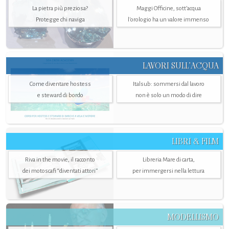
La pietra più preziosa?
Maggi Officine, sott’acqua
Protegge chi naviga
l'orologio ha un valore immenso
LAVORI SULL’ACQUA
Come diventare hostess
Italsub: sommersi dal lavoro
e steward di bordo
non è solo un modo di dire
LIBRI & FILM
Riva in the movie, il racconto
Libreria Mare di carta,
dei motoscafi “diventati attori”
per immergersi nella lettura
MODELLISMO