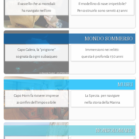
Il vascello che ai mondiali
Il modellino di nave irripetibile?
ha navigato nell’oro
Per costruirlo sono serviti 47 anni
MONDO SOMMERSO
Capo Galera, la "prigione"
Immersioni nei relitti:
sognata da ogni subacqueo
questa è profonda 150 anni
MUSEI
Capo Horn fa rivivere imprese
La Spezia. per navigare
ai confini dell’impossibile
nella storia della Marina
NONSOLOMARE