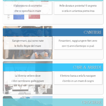
Il laboratorio di cosmetici
Pelle dorata e protetta? Il segreto
che si specchia in mare
si cela in un’antica pietra Inca
CANTIERI
Sangermani, qui sono nate
Fincantieri, raggiungere Net zero
le Rolls-Royce del mare
con 15 anni d'anticipo si può
CASE & ARREDI
La libreria-veliero dove
Il lettino barca a vela fa navigare
i libri sembrano galleggiare
i bimbi in un mare di sogni
CROCIERE