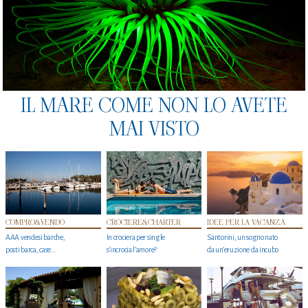
IL MARE COME NON LO AVETE
MAI VISTO
COMPRO&VENDO
CROCIERE&CHARTER
IDEE PER LA VACANZA
AAA vendesi barche,
In crociera per single
Santorini, un sogno nato
posti barca, case…
s'incrocia l’amore?
da un’eruzione da incubo