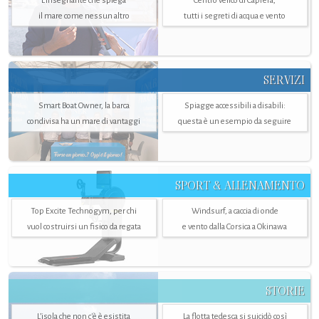
L'insegnante che spiega
Centro velico di Caprera,
il mare come nessun altro
tutti i segreti di acqua e vento
SERVIZI
Smart Boat Owner, la barca
Spiagge accessibili a disabili:
condivisa ha un mare di vantaggi
questa è un esempio da seguire
SPORT & ALLENAMENTO
Top Excite Technogym, per chi
Windsurf, a caccia di onde
vuol costruirsi un fisico da regata
e vento dalla Corsica a Okinawa
STORIE
L’isola che non c'è è esistita
La flotta tedesca si suicidò così