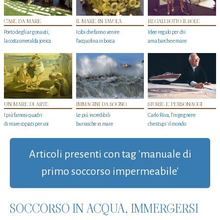
CASE DA MARE
IL MARE IN TAVOLA
REGALI SOTTO IL SOLE
Porto degli argonauti,
I cibi che fanno venire
Idee regalo per chi
la costa smeralda jonica
l’acquolina in bocca
ama barche e mare
UN MARE DI ARTE
IMMAGINI DA SOGNO
STORIE E PERSONAGGI
I più famosi quadri
Le più incredibili
Carlo Riva, l’ingegnere
di mare copiati per voi
burrasche in mare
che stupi' il mondo
Articoli presenti con tag 'manuale di
primo soccorso impermeabile'
SOCCORSO IN ACQUA, IMMERGERSI