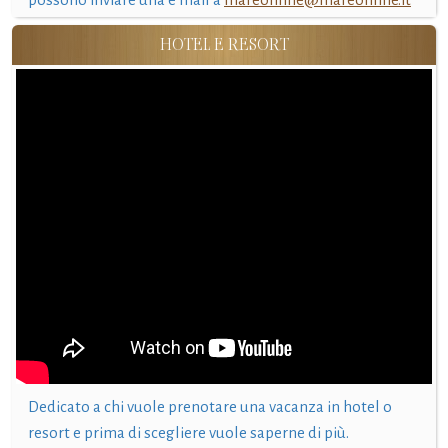
HOTEL E RESORT
Dedicato a chi vuole prenotare una vacanza in hotel o
resort e prima di scegliere vuole saperne di più.