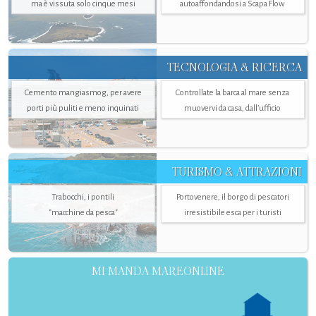
ma è vissuta solo cinque mesi
autoaffondandosi a Scapa Flow
TECNOLOGIA & RICERCA
Cemento mangiasmog, per avere
Controllate la barca al mare senza
porti più puliti e meno inquinati
muovervi da casa, dall’ufficio
TURISMO & ATTRAZIONI
Trabocchi, i pontili
Portovenere, il borgo di pescatori
"macchine da pesca"
irresistibile esca per i turisti
MI MANDA MAREONLINE