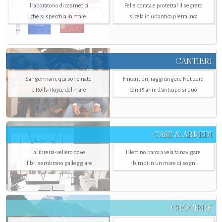
Il laboratorio di cosmetici
Pelle dorata e protetta? Il segreto
che si specchia in mare
si cela in un’antica pietra Inca
CANTIERI
Sangermani, qui sono nate
Fincantieri, raggiungere Net zero
le Rolls-Royce del mare
con 15 anni d'anticipo si può
CASE & ARREDI
La libreria-veliero dove
Il lettino barca a vela fa navigare
i libri sembrano galleggiare
i bimbi in un mare di sogni
CROCIERE