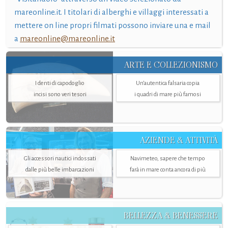
mareonline.it. I titolari di alberghi e villaggi interessati a
mettere on line propri filmati possono inviare una e mail
a
mareonline@mareonline.it
ARTE E COLLEZIONISMO
I denti di capodoglio
Un’autentica falsaria copia
incisi sono veri tesori
i quadri di mare più famosi
AZIENDE & ATTIVITÀ
Gli accessori nautici indossati
Navimeteo, sapere che tempo
dalle più belle imbarcazioni
farà in mare conta ancora di più
BELLEZZA & BENESSERE