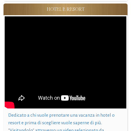
HOTEL E RESORT
Dedicato a chi vuole prenotare una vacanza in hotel o
resort e prima di scegliere vuole saperne di più.
"Visitandolo" attraverso un video selezionato da