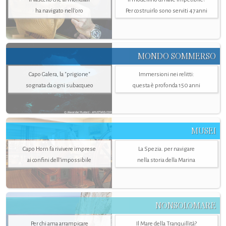
ha navigato nell’oro
Per costruirlo sono serviti 47 anni
MONDO SOMMERSO
Capo Galera, la "prigione"
Immersioni nei relitti:
sognata da ogni subacqueo
questa è profonda 150 anni
MUSEI
Capo Horn fa rivivere imprese
La Spezia. per navigare
ai confini dell’impossibile
nella storia della Marina
NONSOLOMARE
Per chi ama arrampicare
Il Mare della Tranquillità?