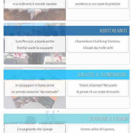
e vi solleverò il mondo nautico
perdersi in un mare di pratiche
RISTORANTI
Just Peruzzi, a tavola anche
Chameleon Clubbing Stintino,
l’occhio vuole la sua parte
il locale dai mille volti
SALUTE & BENESSERE
In spiaggia e in barca serve
Totani sbiancati? Nei piatti
un pronto soccorso "da manuale"
di pesce c'è un mare di trucchi
SCUOLE & CORSI
L'insegnante che spiega
Centro velico di Caprera,