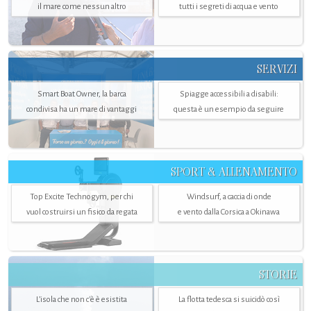
il mare come nessun altro
tutti i segreti di acqua e vento
SERVIZI
Smart Boat Owner, la barca
Spiagge accessibili a disabili:
condivisa ha un mare di vantaggi
questa è un esempio da seguire
SPORT & ALLENAMENTO
Top Excite Technogym, per chi
Windsurf, a caccia di onde
vuol costruirsi un fisico da regata
e vento dalla Corsica a Okinawa
STORIE
L’isola che non c'è è esistita
La flotta tedesca si suicidò così