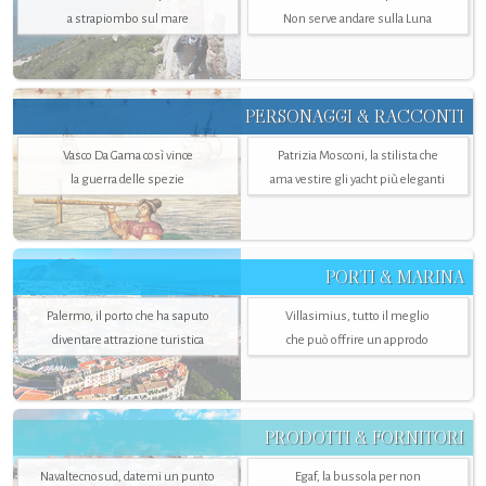
a strapiombo sul mare
Non serve andare sulla Luna
PERSONAGGI & RACCONTI
Vasco Da Gama così vince
Patrizia Mosconi, la stilista che
la guerra delle spezie
ama vestire gli yacht più eleganti
PORTI & MARINA
Palermo, il porto che ha saputo
Villasimius, tutto il meglio
diventare attrazione turistica
che può offrire un approdo
PRODOTTI & FORNITORI
Navaltecnosud, datemi un punto
Egaf, la bussola per non