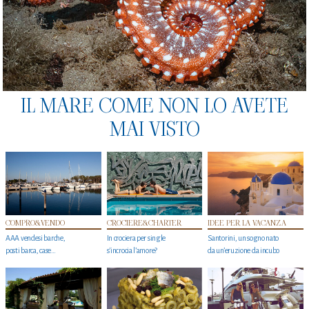
IL MARE COME NON LO AVETE
MAI VISTO
COMPRO&VENDO
CROCIERE&CHARTER
IDEE PER LA VACANZA
AAA vendesi barche,
In crociera per single
Santorini, un sogno nato
posti barca, case…
s'incrocia l’amore?
da un’eruzione da incubo