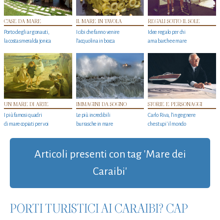
CASE DA MARE
IL MARE IN TAVOLA
REGALI SOTTO IL SOLE
Porto degli argonauti,
I cibi che fanno venire
Idee regalo per chi
la costa smeralda jonica
l’acquolina in bocca
ama barche e mare
UN MARE DI ARTE
IMMAGINI DA SOGNO
STORIE E PERSONAGGI
I più famosi quadri
Le più incredibili
Carlo Riva, l’ingegnere
di mare copiati per voi
burrasche in mare
che stupi' il mondo
Articoli presenti con tag 'Mare dei
Caraibi'
PORTI TURISTICI AI CARAIBI? CAP