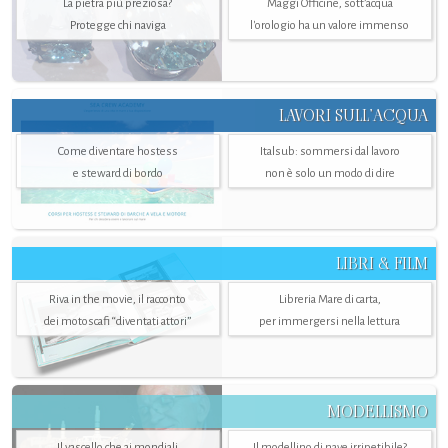
La pietra più preziosa?
Maggi Officine, sott’acqua
Protegge chi naviga
l'orologio ha un valore immenso
LAVORI SULL’ACQUA
Come diventare hostess
Italsub: sommersi dal lavoro
e steward di bordo
non è solo un modo di dire
LIBRI & FILM
Riva in the movie, il racconto
Libreria Mare di carta,
dei motoscafi “diventati attori”
per immergersi nella lettura
MODELLISMO
Il vascello che ai mondiali
Il modellino di nave irripetibile?