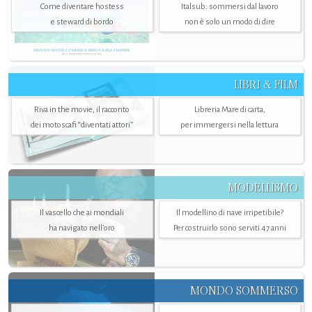
Come diventare hostess
Italsub: sommersi dal lavoro
e steward di bordo
non è solo un modo di dire
LIBRI & FILM
Riva in the movie, il racconto
Libreria Mare di carta,
dei motoscafi “diventati attori”
per immergersi nella lettura
MODELLISMO
Il vascello che ai mondiali
Il modellino di nave irripetibile?
ha navigato nell’oro
Per costruirlo sono serviti 47 anni
MONDO SOMMERSO