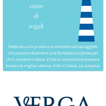
mare
di
regali
Dedicato a chi produce o commercializza oggetti
che possono diventare una fantastica sorpresa per
chi li riceverà in dono. E che su mareonline possono
trovare la miglior vetrina. Info: Cristina, 351 9744943