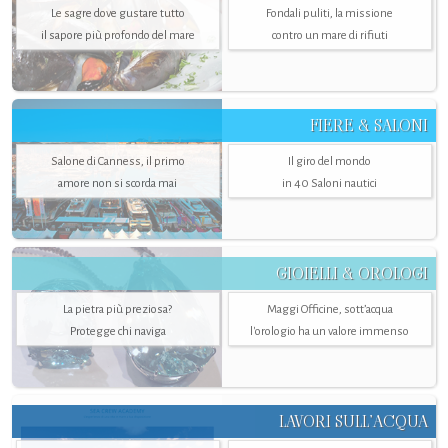
Le sagre dove gustare tutto
Fondali puliti, la missione
il sapore più profondo del mare
contro un mare di rifiuti
FIERE & SALONI
Salone di Canness, il primo
Il giro del mondo
amore non si scorda mai
in 40 Saloni nautici
GIOIELLI & OROLOGI
La pietra più preziosa?
Maggi Officine, sott’acqua
Protegge chi naviga
l'orologio ha un valore immenso
LAVORI SULL’ACQUA