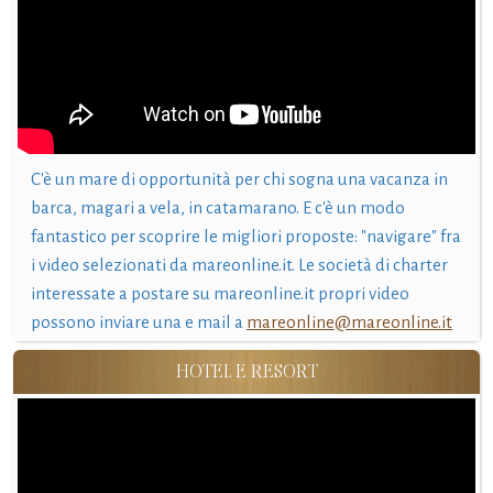
C'è un mare di opportunità per chi sogna una vacanza in
barca, magari a vela, in catamarano. E c'è un modo
fantastico per scoprire le migliori proposte: "navigare" fra
i video selezionati da mareonline.it. Le società di charter
interessate a postare su mareonline.it propri video
possono inviare una e mail a
mareonline@mareonline.it
HOTEL E RESORT