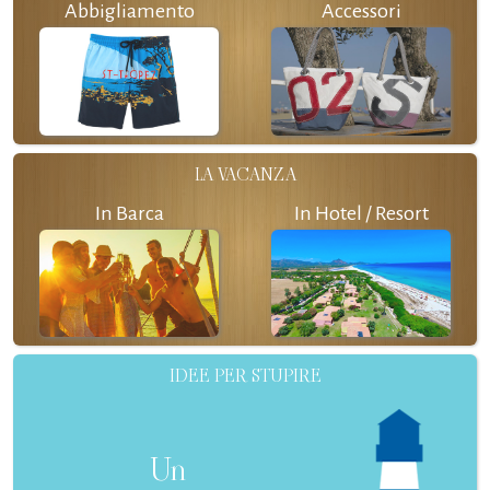
Abbigliamento
Accessori
LA VACANZA
In Barca
In Hotel / Resort
IDEE PER STUPIRE
Un