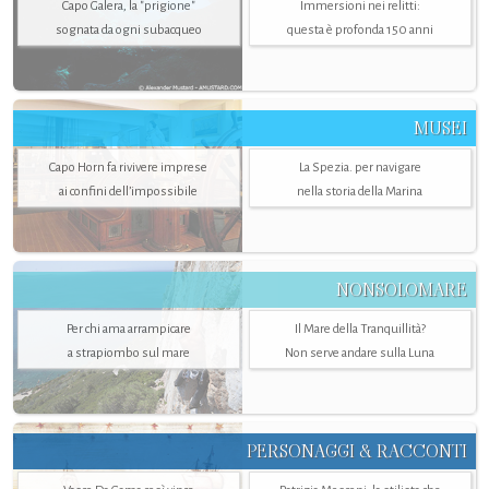
Capo Galera, la "prigione"
Immersioni nei relitti:
sognata da ogni subacqueo
questa è profonda 150 anni
MUSEI
Capo Horn fa rivivere imprese
La Spezia. per navigare
ai confini dell’impossibile
nella storia della Marina
NONSOLOMARE
Per chi ama arrampicare
Il Mare della Tranquillità?
a strapiombo sul mare
Non serve andare sulla Luna
PERSONAGGI & RACCONTI