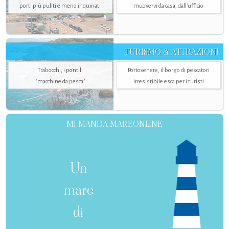
porti più puliti e meno inquinati
muovervi da casa, dall’ufficio
TURISMO & ATTRAZIONI
Trabocchi, i pontili
Portovenere, il borgo di pescatori
"macchine da pesca"
irresistibile esca per i turisti
MI MANDA MAREONLINE
Un
mare
di