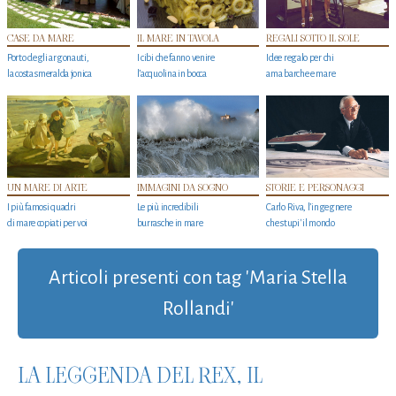
CASE DA MARE
IL MARE IN TAVOLA
REGALI SOTTO IL SOLE
Porto degli argonauti,
I cibi che fanno venire
Idee regalo per chi
la costa smeralda jonica
l’acquolina in bocca
ama barche e mare
UN MARE DI ARTE
IMMAGINI DA SOGNO
STORIE E PERSONAGGI
I più famosi quadri
Le più incredibili
Carlo Riva, l’ingegnere
di mare copiati per voi
burrasche in mare
che stupi' il mondo
Articoli presenti con tag 'Maria Stella
Rollandi'
LA LEGGENDA DEL REX, IL