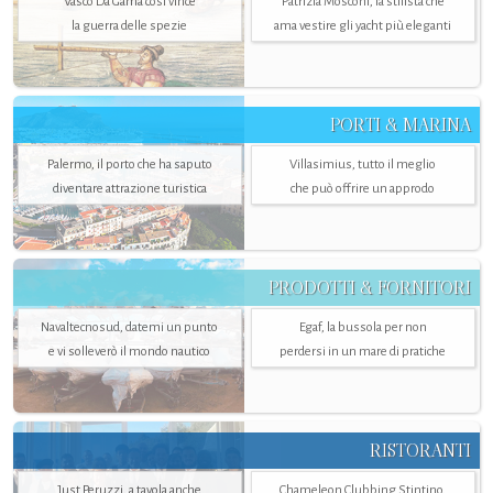
Vasco Da Gama così vince
Patrizia Mosconi, la stilista che
la guerra delle spezie
ama vestire gli yacht più eleganti
PORTI & MARINA
Palermo, il porto che ha saputo
Villasimius, tutto il meglio
diventare attrazione turistica
che può offrire un approdo
PRODOTTI & FORNITORI
Navaltecnosud, datemi un punto
Egaf, la bussola per non
e vi solleverò il mondo nautico
perdersi in un mare di pratiche
RISTORANTI
Just Peruzzi, a tavola anche
Chameleon Clubbing Stintino,