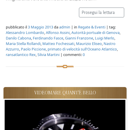
Prosegui la lettura
pubblicato il
3 Maggio 2013
da
admin
| in
Regate & Eventi
| tag:
Alessandro Lombardo
,
Alfonso Assini
,
Autorità portuale di Genova
,
Danilo Cabona
,
Ferdinando Fasce
,
Gianni Franzone
,
Luigi Merlo
,
Maria Stella Rollandi
,
Matteo Fochessati
,
Maurizio Eliseo
,
Nastro
Azzurro
,
Paolo Piccione
,
primato di velocità sull'Oceano Atlantico
,
ransatlantico Rex
,
Silvia Martini
| commenti:
0
VIDEOMARE QUANT'È BELLO