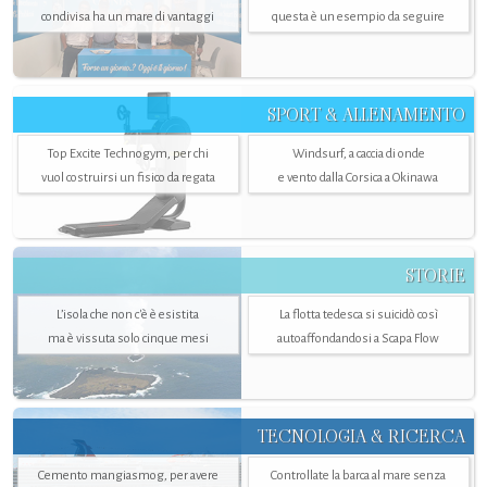
condivisa ha un mare di vantaggi
questa è un esempio da seguire
SPORT & ALLENAMENTO
Top Excite Technogym, per chi
Windsurf, a caccia di onde
vuol costruirsi un fisico da regata
e vento dalla Corsica a Okinawa
STORIE
L’isola che non c'è è esistita
La flotta tedesca si suicidò così
ma è vissuta solo cinque mesi
autoaffondandosi a Scapa Flow
TECNOLOGIA & RICERCA
Cemento mangiasmog, per avere
Controllate la barca al mare senza