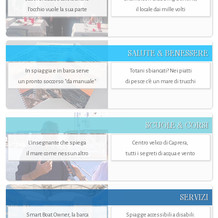
l’occhio vuole la sua parte
il locale dai mille volti
SALUTE & BENESSERE
In spiaggia e in barca serve
Totani sbiancati? Nei piatti
un pronto soccorso "da manuale"
di pesce c'è un mare di trucchi
SCUOLE & CORSI
L'insegnante che spiega
Centro velico di Caprera,
il mare come nessun altro
tutti i segreti di acqua e vento
SERVIZI
Smart Boat Owner, la barca
Spiagge accessibili a disabili: