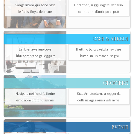
Sangermani, qui sono nate
Fincantieri, raggiungere Net zero
le Rolls-Royce del mare
con 15 anni d'anticipo si può
CASE & ARREDI
La libreria-veliero dove
Il lettino barca a vela fa navigare
i libri sembrano galleggiare
i bimbi in un mare di sogni
CROCIERE
Navigare nei fiordi fa fiorire
Stad Amsterdam, la leggenda
emozioni profondissime
della navigazione a vela rivive
EVENTI