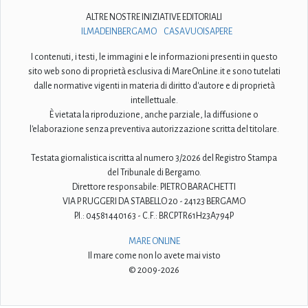
ALTRE NOSTRE INIZIATIVE EDITORIALI
ILMADEINBERGAMO
CASAVUOISAPERE
I contenuti, i testi, le immagini e le informazioni presenti in questo
sito web sono di proprietà esclusiva di MareOnLine.it e sono tutelati
dalle normative vigenti in materia di diritto d'autore e di proprietà
intellettuale.
È vietata la riproduzione, anche parziale, la diffusione o
l'elaborazione senza preventiva autorizzazione scritta del titolare.
Testata giornalistica iscritta al numero 3/2026 del Registro Stampa
del Tribunale di Bergamo.
Direttore responsabile: PIETRO BARACHETTI
VIA P. RUGGERI DA STABELLO 20 - 24123 BERGAMO
P.I.: 04581440163 - C.F.: BRCPTR61H23A794P
MARE ONLINE
Il mare come non lo avete mai visto
© 2009-2026