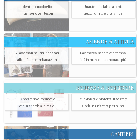
I denti di capodoglio
Un’autentica falsaria copia
incisi sono veri tesori
i quadri di mare più famosi
AZIENDE & ATTIVITÀ
Gli accessori nautici indossati
Navimeteo, sapere che tempo
dalle più belle imbarcazioni
farà in mare conta ancora di più
BELLEZZA & BENESSERE
Il laboratorio di cosmetici
Pelle dorata e protetta? Il segreto
che si specchia in mare
si cela in un’antica pietra Inca
CANTIERI