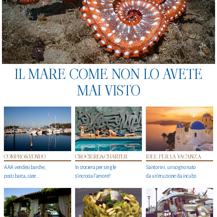
IL MARE COME NON LO AVETE
MAI VISTO
COMPRO&VENDO
CROCIERE&CHARTER
IDEE PER LA VACANZA
AAA vendesi barche,
In crociera per single
Santorini, un sogno nato
posti barca, case…
s'incrocia l’amore?
da un’eruzione da incubo