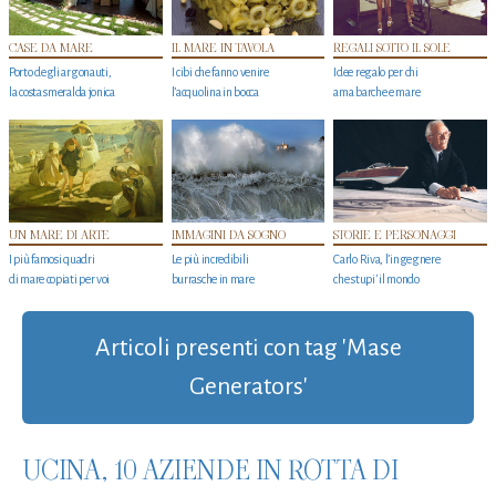
CASE DA MARE
IL MARE IN TAVOLA
REGALI SOTTO IL SOLE
Porto degli argonauti,
I cibi che fanno venire
Idee regalo per chi
la costa smeralda jonica
l’acquolina in bocca
ama barche e mare
UN MARE DI ARTE
IMMAGINI DA SOGNO
STORIE E PERSONAGGI
I più famosi quadri
Le più incredibili
Carlo Riva, l’ingegnere
di mare copiati per voi
burrasche in mare
che stupi' il mondo
Articoli presenti con tag 'Mase
Generators'
UCINA, 10 AZIENDE IN ROTTA DI