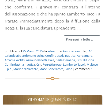
che conferma i gravissimi contrasti all'interno
dell'associazione e che ha spinto Lamberto Tacoli a
ritirato, immediatamente dopo la diffusione della
notizia, la sua candidatura a presidente. ...
Prosegui la lettura
pubblicato il
25 Marzo 2015
da
admin
| in
Associazioni
| tag:
10
aziende abbandonano Ucina Confindustria nautica
,
Apreamare
,
Arcadia Yachts
,
Azimut-Benetti
,
Baia
,
Carla Demaria
,
Crisi di Ucina
Confindustria nautica
,
Crn
,
Ferrettigroup
,
Lamberto Tacoli
,
Maltese
S.p.a.
,
Marina di Varazze
,
Mase Generators
,
Salpa
| commenti:
1
VIDEOMARE QUANT'È BELLO