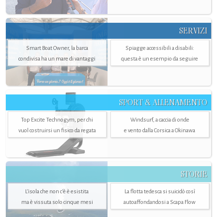
SERVIZI
Smart Boat Owner, la barca
Spiagge accessibili a disabili:
condivisa ha un mare di vantaggi
questa è un esempio da seguire
SPORT & ALLENAMENTO
Top Excite Technogym, per chi
Windsurf, a caccia di onde
vuol costruirsi un fisico da regata
e vento dalla Corsica a Okinawa
STORIE
L’isola che non c'è è esistita
La flotta tedesca si suicidò così
ma è vissuta solo cinque mesi
autoaffondandosi a Scapa Flow