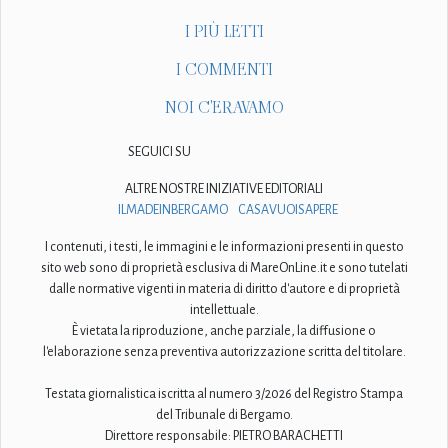
I PIÙ LETTI
I COMMENTI
NOI C'ERAVAMO
SEGUICI SU
ALTRE NOSTRE INIZIATIVE EDITORIALI
ILMADEINBERGAMO
CASAVUOISAPERE
I contenuti, i testi, le immagini e le informazioni presenti in questo
sito web sono di proprietà esclusiva di MareOnLine.it e sono tutelati
dalle normative vigenti in materia di diritto d'autore e di proprietà
intellettuale.
È vietata la riproduzione, anche parziale, la diffusione o
l'elaborazione senza preventiva autorizzazione scritta del titolare.
Testata giornalistica iscritta al numero 3/2026 del Registro Stampa
del Tribunale di Bergamo.
Direttore responsabile: PIETRO BARACHETTI