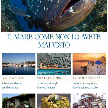
IL MARE COME NON LO AVETE
MAI VISTO
COMPRO&VENDO
CROCIERE&CHARTER
IDEE PER LA VACANZA
AAA vendesi barche,
In crociera per single
Santorini, un sogno nato
posti barca, case…
s'incrocia l’amore?
da un’eruzione da incubo