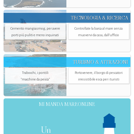
TECNOLOGIA & RICERCA
Cemento mangiasmog, per avere
Controllate la barca al mare senza
porti più puliti e meno inquinati
muovervi da casa, dall’ufficio
TURISMO & ATTRAZIONI
Trabocchi, i pontili
Portovenere, il borgo di pescatori
"macchine da pesca"
irresistibile esca per i turisti
MI MANDA MAREONLINE
Un