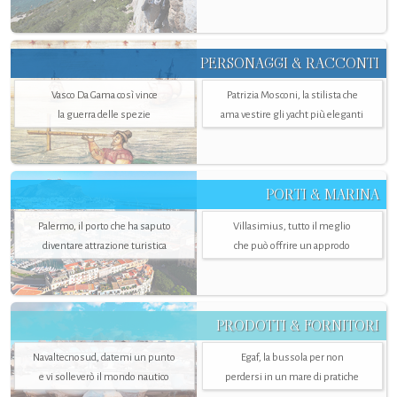
PERSONAGGI & RACCONTI
Vasco Da Gama così vince
Patrizia Mosconi, la stilista che
la guerra delle spezie
ama vestire gli yacht più eleganti
PORTI & MARINA
Palermo, il porto che ha saputo
Villasimius, tutto il meglio
diventare attrazione turistica
che può offrire un approdo
PRODOTTI & FORNITORI
Navaltecnosud, datemi un punto
Egaf, la bussola per non
e vi solleverò il mondo nautico
perdersi in un mare di pratiche