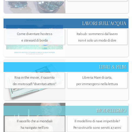
LAVORI SULL’ACQUA
Come diventare hostess
Italsub: sommersi dal lavoro
e steward di bordo
non è solo un modo di dire
LIBRI & FILM
Riva in the movie, il racconto
Libreria Mare di carta,
dei motoscafi “diventati attori”
per immergersi nella lettura
MODELLISMO
Il vascello che ai mondiali
Il modellino di nave irripetibile?
ha navigato nell’oro
Per costruirlo sono serviti 47 anni