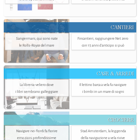
CANTIERI
Sangermani, qui sono nate
Fincantieri, raggiungere Net zero
le Rolls-Royce del mare
con 15 anni d'anticipo si può
CASE & ARREDI
La libreria-veliero dove
Il lettino barca a vela fa navigare
i libri sembrano galleggiare
i bimbi in un mare di sogni
CROCIERE
Navigare nei fiordi fa fiorire
Stad Amsterdam, la leggenda
emozioni profondissime
della navigazione a vela rivive