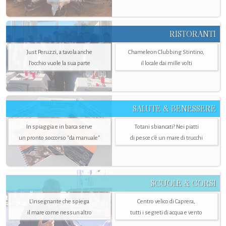
RISTORANTI
Just Peruzzi, a tavola anche
Chameleon Clubbing Stintino,
l’occhio vuole la sua parte
il locale dai mille volti
SALUTE & BENESSERE
In spiaggia e in barca serve
Totani sbiancati? Nei piatti
un pronto soccorso "da manuale"
di pesce c'è un mare di trucchi
SCUOLE & CORSI
L'insegnante che spiega
Centro velico di Caprera,
il mare come nessun altro
tutti i segreti di acqua e vento