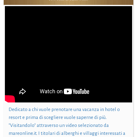
Dedicato a chi vuole prenotare una vacanza in hotel o
resort e prima di scegliere vuole saperne di più.
"Visitandolo" attraverso un video selezionato da
mareonline.it. I titolari di alberghi e villaggi interessati a