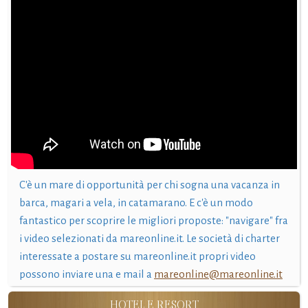
C'è un mare di opportunità per chi sogna una vacanza in
barca, magari a vela, in catamarano. E c'è un modo
fantastico per scoprire le migliori proposte: "navigare" fra
i video selezionati da mareonline.it. Le società di charter
interessate a postare su mareonline.it propri video
possono inviare una e mail a
mareonline@mareonline.it
HOTEL E RESORT