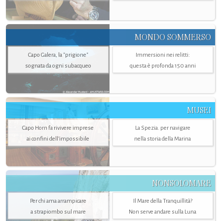
MONDO SOMMERSO
Capo Galera, la "prigione"
Immersioni nei relitti:
sognata da ogni subacqueo
questa è profonda 150 anni
MUSEI
Capo Horn fa rivivere imprese
La Spezia. per navigare
ai confini dell’impossibile
nella storia della Marina
NONSOLOMARE
Per chi ama arrampicare
Il Mare della Tranquillità?
a strapiombo sul mare
Non serve andare sulla Luna