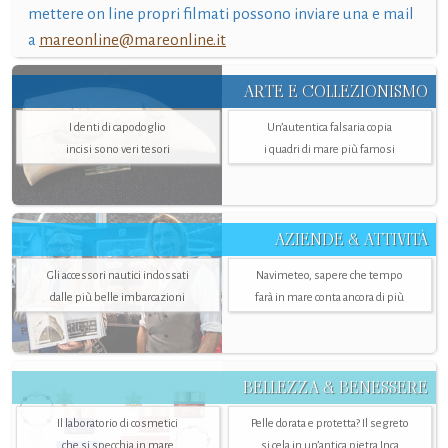
mettere on line propri filmati possono inviare una e mail
a
mareonline@mareonline.it
ARTE E COLLEZIONISMO
I denti di capodoglio
Un’autentica falsaria copia
incisi sono veri tesori
i quadri di mare più famosi
AZIENDE & ATTIVITÀ
Gli accessori nautici indossati
Navimeteo, sapere che tempo
dalle più belle imbarcazioni
farà in mare conta ancora di più
BELLEZZA & BENESSERE
Il laboratorio di cosmetici
Pelle dorata e protetta? Il segreto
che si specchia in mare
si cela in un’antica pietra Inca