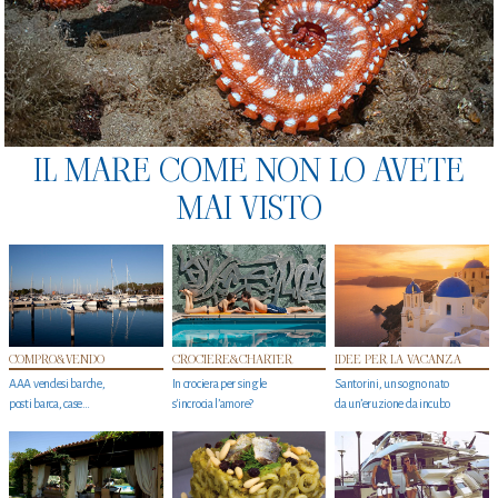
IL MARE COME NON LO AVETE
MAI VISTO
COMPRO&VENDO
CROCIERE&CHARTER
IDEE PER LA VACANZA
AAA vendesi barche,
In crociera per single
Santorini, un sogno nato
posti barca, case…
s'incrocia l’amore?
da un’eruzione da incubo