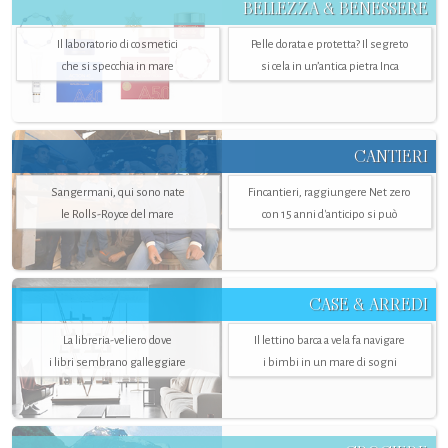
BELLEZZA & BENESSERE
Il laboratorio di cosmetici
Pelle dorata e protetta? Il segreto
che si specchia in mare
si cela in un’antica pietra Inca
CANTIERI
Sangermani, qui sono nate
Fincantieri, raggiungere Net zero
le Rolls-Royce del mare
con 15 anni d'anticipo si può
CASE & ARREDI
La libreria-veliero dove
Il lettino barca a vela fa navigare
i libri sembrano galleggiare
i bimbi in un mare di sogni