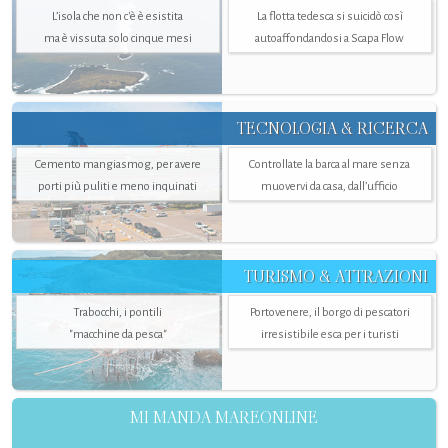
L’isola che non c'è è esistita
La flotta tedesca si suicidò così
ma è vissuta solo cinque mesi
autoaffondandosi a Scapa Flow
TECNOLOGIA & RICERCA
Cemento mangiasmog, per avere
Controllate la barca al mare senza
porti più puliti e meno inquinati
muovervi da casa, dall’ufficio
TURISMO & ATTRAZIONI
Trabocchi, i pontili
Portovenere, il borgo di pescatori
"macchine da pesca"
irresistibile esca per i turisti
MI MANDA MAREONLINE