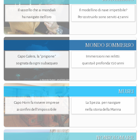
Il vascello che ai mondiali
Il modellino di nave irripetibile?
ha navigato nell’oro
Per costruirlo sono serviti 47 anni
MONDO SOMMERSO
Capo Galera, la "prigione"
Immersioni nei relitti:
sognata da ogni subacqueo
questa è profonda 150 anni
MUSEI
Capo Horn fa rivivere imprese
La Spezia. per navigare
ai confini dell’impossibile
nella storia della Marina
NONSOLOMARE