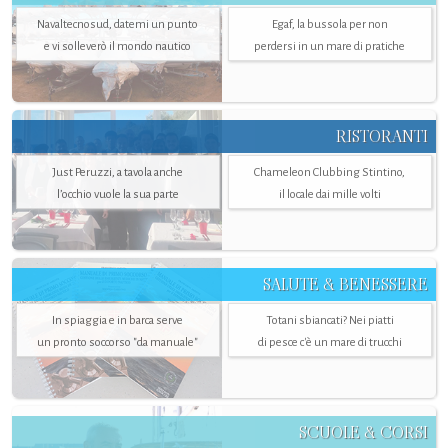
Navaltecnosud, datemi un punto
Egaf, la bussola per non
e vi solleverò il mondo nautico
perdersi in un mare di pratiche
RISTORANTI
Just Peruzzi, a tavola anche
Chameleon Clubbing Stintino,
l’occhio vuole la sua parte
il locale dai mille volti
SALUTE & BENESSERE
In spiaggia e in barca serve
Totani sbiancati? Nei piatti
un pronto soccorso "da manuale"
di pesce c'è un mare di trucchi
SCUOLE & CORSI