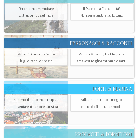
Per chi ama arrampicare
Il Mare della Tranquillità?
a strapiombo sul mare
Non serve andare sulla Luna
PERSONAGGI & RACCONTI
Vasco Da Gama così vince
Patrizia Mosconi, la stilista che
la guerra delle spezie
ama vestire gli yacht più eleganti
PORTI & MARINA
Palermo, il porto che ha saputo
Villasimius, tutto il meglio
diventare attrazione turistica
che può offrire un approdo
PRODOTTI & FORNITORI