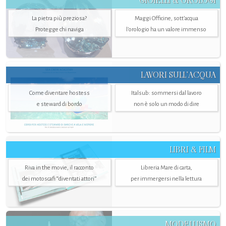
GIOIELLI & OROLOGI
La pietra più preziosa?
Maggi Officine, sott’acqua
Protegge chi naviga
l'orologio ha un valore immenso
LAVORI SULL’ACQUA
Come diventare hostess
Italsub: sommersi dal lavoro
e steward di bordo
non è solo un modo di dire
LIBRI & FILM
Riva in the movie, il racconto
Libreria Mare di carta,
dei motoscafi “diventati attori”
per immergersi nella lettura
MODELLISMO