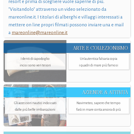
resort e prima di scegliere vuole saperne di più.
"Visitandolo" attraverso un video selezionato da
mareonline.it. I titolari di alberghi e villaggi interessati a
mettere on line propri filmati possono inviare una e mail
a
mareonline@mareonline.it
ARTE E COLLEZIONISMO
I denti di capodoglio
Un’autentica falsaria copia
incisi sono veri tesori
i quadri di mare più famosi
AZIENDE & ATTIVITÀ
Gli accessori nautici indossati
Navimeteo, sapere che tempo
dalle più belle imbarcazioni
farà in mare conta ancora di più