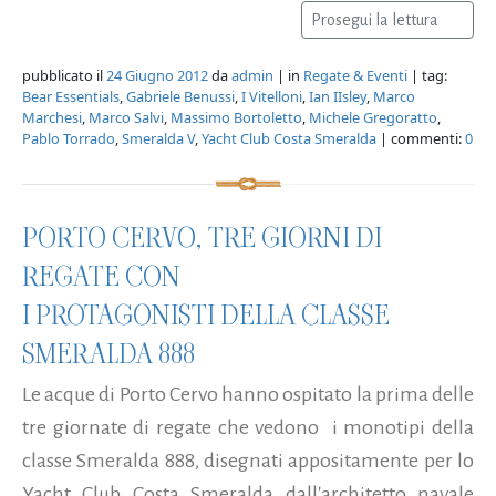
Prosegui la lettura
pubblicato il
24 Giugno 2012
da
admin
| in
Regate & Eventi
| tag:
Bear Essentials
,
Gabriele Benussi
,
I Vitelloni
,
Ian IIsley
,
Marco
Marchesi
,
Marco Salvi
,
Massimo Bortoletto
,
Michele Gregoratto
,
Pablo Torrado
,
Smeralda V
,
Yacht Club Costa Smeralda
| commenti:
0
PORTO CERVO, TRE GIORNI DI
REGATE CON
I PROTAGONISTI DELLA CLASSE
SMERALDA 888
Le acque di Porto Cervo hanno ospitato la prima delle
tre giornate di regate che vedono i monotipi della
classe Smeralda 888, disegnati appositamente per lo
Yacht Club Costa Smeralda dall'architetto navale