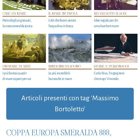
CASE DA MARE
IL MARE IN TAVOLA
REGALI SOTTO IL SOLE
Porto degli argonauti,
I cibi che fanno venire
Idee regalo per chi
la costa smeralda jonica
l’acquolina in bocca
ama barche e mare
UN MARE DI ARTE
IMMAGINI DA SOGNO
STORIE E PERSONAGGI
I più famosi quadri
Le più incredibili
Carlo Riva, l’ingegnere
di mare copiati per voi
burrasche in mare
che stupi' il mondo
Articoli presenti con tag 'Massimo
Bortoletto'
COPPA EUROPA SMERALDA 888,