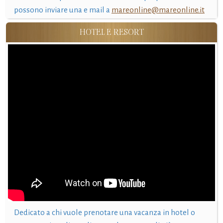
possono inviare una e mail a
mareonline@mareonline.it
HOTEL E RESORT
Dedicato a chi vuole prenotare una vacanza in hotel o