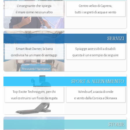
L'insegnante che spiega
Centro velico di Caprera,
il mare come nessun altro
tutti i segreti di acqua e vento
SERVIZI
Smart Boat Owner, la barca
Spiagge accessibili a disabili:
condivisa ha un mare di vantaggi
questa è un esempio da seguire
SPORT & ALLENAMENTO
Top Excite Technogym, per chi
Windsurf, a caccia di onde
vuol costruirsi un fisico da regata
e vento dalla Corsica a Okinawa
STORIE