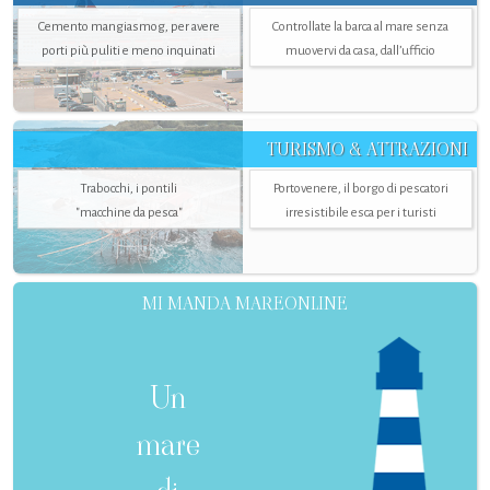
Cemento mangiasmog, per avere
Controllate la barca al mare senza
porti più puliti e meno inquinati
muovervi da casa, dall’ufficio
TURISMO & ATTRAZIONI
Trabocchi, i pontili
Portovenere, il borgo di pescatori
"macchine da pesca"
irresistibile esca per i turisti
MI MANDA MAREONLINE
Un
mare