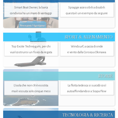
Smart Boat Owner, la barca
Spiagge accessibili a disabili:
condivisa ha un mare di vantaggi
questa è un esempio da seguire
SPORT & ALLENAMENTO
Top Excite Technogym, per chi
Windsurf, a caccia di onde
vuol costruirsi un fisico da regata
e vento dalla Corsica a Okinawa
STORIE
L’isola che non c'è è esistita
La flotta tedesca si suicidò così
ma è vissuta solo cinque mesi
autoaffondandosi a Scapa Flow
TECNOLOGIA & RICERCA