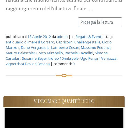
raggiungimento dell’obiettivo finale. ...
Prosegui la lettura
pubblicato il
13 Aprile 2012
da
admin
| in
Regate & Eventi
| tag:
antiquario di mare Il Corsaro
,
Capricorn
,
Challenge Italia
,
Ciccio
Manzoli
,
Dario Vergassola
,
Lamberto Cesari
,
Massimo Federici
,
Mauro Pelaschier
,
Porto Mirabello
,
Rachele Cavadini
,
Simone
Cartolari
,
Susanne Beyer
,
trofeo 10mila vele
,
Ugo Ferrari
,
Vernazza
,
vignettista Davide Besana
| commenti:
0
VIDEOMARE QUANT'È BELLO