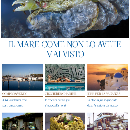
IL MARE COME NON LO AVETE
MAI VISTO
COMPRO&VENDO
CROCIERE&CHARTER
IDEE PER LA VACANZA
AAA vendesi barche,
In crociera per single
Santorini, un sogno nato
posti barca, case…
s'incrocia l’amore?
da un’eruzione da incubo