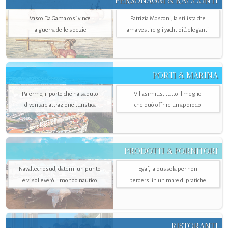
PERSONAGGI & RACCONTI
Vasco Da Gama così vince
Patrizia Mosconi, la stilista che
la guerra delle spezie
ama vestire gli yacht più eleganti
PORTI & MARINA
Palermo, il porto che ha saputo
Villasimius, tutto il meglio
diventare attrazione turistica
che può offrire un approdo
PRODOTTI & FORNITORI
Navaltecnosud, datemi un punto
Egaf, la bussola per non
e vi solleverò il mondo nautico
perdersi in un mare di pratiche
RISTORANTI