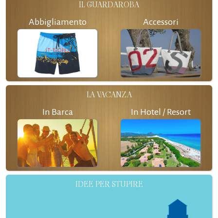
IL GUARDAROBA
Abbigliamento
Accessori
LA VACANZA
In Barca
In Hotel / Resort
IDEE PER STUPIRE