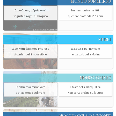
MONDO SOMMERSO
Capo Galera, la "prigione"
Immersioni nei relitti:
sognata da ogni subacqueo
questa è profonda 150 anni
MUSEI
Capo Horn fa rivivere imprese
La Spezia. per navigare
ai confini dell’impossibile
nella storia della Marina
NONSOLOMARE
Per chi ama arrampicare
Il Mare della Tranquillità?
a strapiombo sul mare
Non serve andare sulla Luna