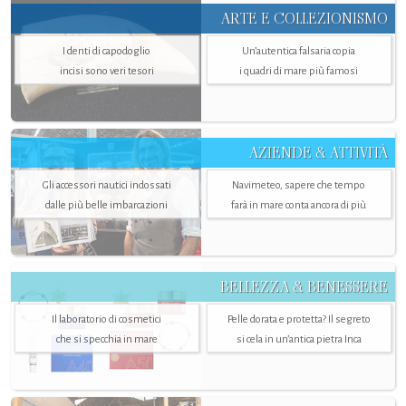
ARTE E COLLEZIONISMO
I denti di capodoglio
Un’autentica falsaria copia
incisi sono veri tesori
i quadri di mare più famosi
AZIENDE & ATTIVITÀ
Gli accessori nautici indossati
Navimeteo, sapere che tempo
dalle più belle imbarcazioni
farà in mare conta ancora di più
BELLEZZA & BENESSERE
Il laboratorio di cosmetici
Pelle dorata e protetta? Il segreto
che si specchia in mare
si cela in un’antica pietra Inca