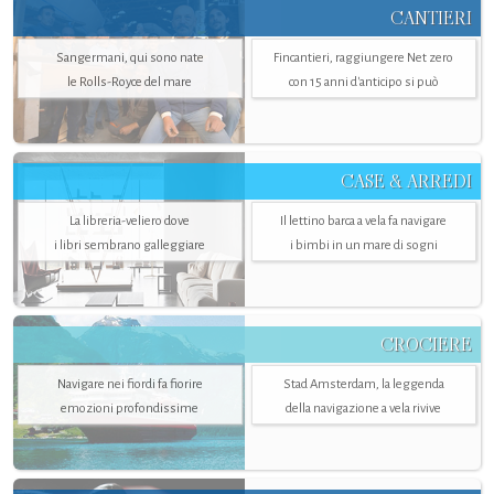
CANTIERI
Sangermani, qui sono nate
Fincantieri, raggiungere Net zero
le Rolls-Royce del mare
con 15 anni d'anticipo si può
CASE & ARREDI
La libreria-veliero dove
Il lettino barca a vela fa navigare
i libri sembrano galleggiare
i bimbi in un mare di sogni
CROCIERE
Navigare nei fiordi fa fiorire
Stad Amsterdam, la leggenda
emozioni profondissime
della navigazione a vela rivive