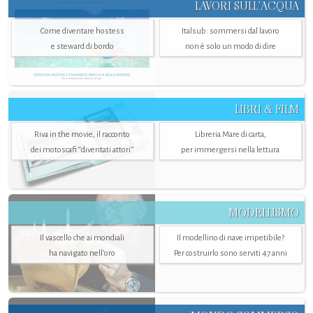
LAVORI SULL’ACQUA
Come diventare hostess
Italsub: sommersi dal lavoro
e steward di bordo
non è solo un modo di dire
LIBRI & FILM
Riva in the movie, il racconto
Libreria Mare di carta,
dei motoscafi “diventati attori”
per immergersi nella lettura
MODELLISMO
Il vascello che ai mondiali
Il modellino di nave irripetibile?
ha navigato nell’oro
Per costruirlo sono serviti 47 anni