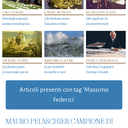
CASE DA MARE
IL MARE IN TAVOLA
REGALI SOTTO IL SOLE
Porto degli argonauti,
I cibi che fanno venire
Idee regalo per chi
la costa smeralda jonica
l’acquolina in bocca
ama barche e mare
UN MARE DI ARTE
IMMAGINI DA SOGNO
STORIE E PERSONAGGI
I più famosi quadri
Le più incredibili
Carlo Riva, l’ingegnere
di mare copiati per voi
burrasche in mare
che stupi' il mondo
Articoli presenti con tag 'Massimo
Federici'
MAURO PELASCHIER CAMPIONE DI