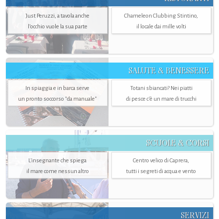
Just Peruzzi, a tavola anche
Chameleon Clubbing Stintino,
l’occhio vuole la sua parte
il locale dai mille volti
SALUTE & BENESSERE
In spiaggia e in barca serve
Totani sbiancati? Nei piatti
un pronto soccorso "da manuale"
di pesce c'è un mare di trucchi
SCUOLE & CORSI
L'insegnante che spiega
Centro velico di Caprera,
il mare come nessun altro
tutti i segreti di acqua e vento
SERVIZI