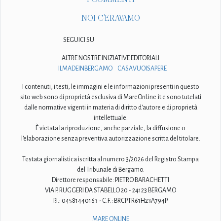
NOI C'ERAVAMO
SEGUICI SU
ALTRE NOSTRE INIZIATIVE EDITORIALI
ILMADEINBERGAMO
CASAVUOISAPERE
I contenuti, i testi, le immagini e le informazioni presenti in questo
sito web sono di proprietà esclusiva di MareOnLine.it e sono tutelati
dalle normative vigenti in materia di diritto d'autore e di proprietà
intellettuale.
È vietata la riproduzione, anche parziale, la diffusione o
l'elaborazione senza preventiva autorizzazione scritta del titolare.
Testata giornalistica iscritta al numero 3/2026 del Registro Stampa
del Tribunale di Bergamo.
Direttore responsabile: PIETRO BARACHETTI
VIA P. RUGGERI DA STABELLO 20 - 24123 BERGAMO
P.I.: 04581440163 - C.F.: BRCPTR61H23A794P
MARE ONLINE