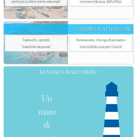
porti più puliti e meno inquinati
muovervi da casa, dall’ufficio
TURISMO & ATTRAZIONI
Trabocchi, i pontili
Portovenere, il borgo di pescatori
"macchine da pesca"
irresistibile esca per i turisti
MI MANDA MAREONLINE
Un
mare
di