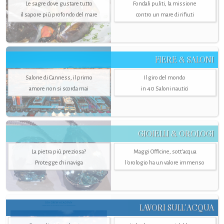
Le sagre dove gustare tutto
Fondali puliti, la missione
il sapore più profondo del mare
contro un mare di rifiuti
FIERE & SALONI
Salone di Canness, il primo
Il giro del mondo
amore non si scorda mai
in 40 Saloni nautici
GIOIELLI & OROLOGI
La pietra più preziosa?
Maggi Officine, sott’acqua
Protegge chi naviga
l'orologio ha un valore immenso
LAVORI SULL’ACQUA