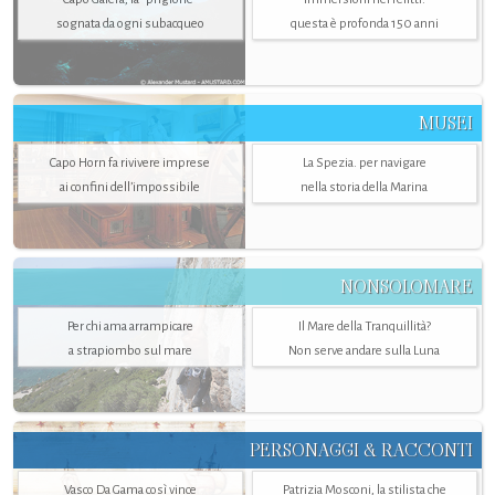
sognata da ogni subacqueo
questa è profonda 150 anni
MUSEI
Capo Horn fa rivivere imprese
La Spezia. per navigare
ai confini dell’impossibile
nella storia della Marina
NONSOLOMARE
Per chi ama arrampicare
Il Mare della Tranquillità?
a strapiombo sul mare
Non serve andare sulla Luna
PERSONAGGI & RACCONTI
Vasco Da Gama così vince
Patrizia Mosconi, la stilista che