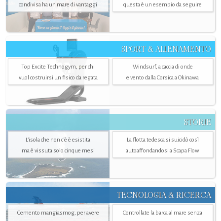
condivisa ha un mare di vantaggi
questa è un esempio da seguire
SPORT & ALLENAMENTO
Top Excite Technogym, per chi
Windsurf, a caccia di onde
vuol costruirsi un fisico da regata
e vento dalla Corsica a Okinawa
STORIE
L’isola che non c'è è esistita
La flotta tedesca si suicidò così
ma è vissuta solo cinque mesi
autoaffondandosi a Scapa Flow
TECNOLOGIA & RICERCA
Cemento mangiasmog, per avere
Controllate la barca al mare senza