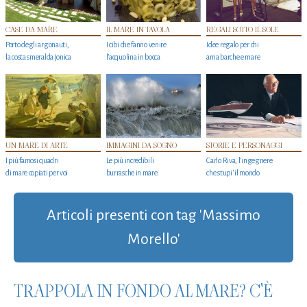
CASE DA MARE
IL MARE IN TAVOLA
REGALI SOTTO IL SOLE
Porto degli argonauti,
I cibi che fanno venire
Idee regalo per chi
la costa smeralda jonica
l’acquolina in bocca
ama barche e mare
UN MARE DI ARTE
IMMAGINI DA SOGNO
STORIE E PERSONAGGI
I più famosi quadri
Le più incredibili
Carlo Riva, l’ingegnere
di mare copiati per voi
burrasche in mare
che stupi' il mondo
Articoli presenti con tag 'Massimo
Morello'
TRAPPOLA IN FONDO AL MARE? C'È