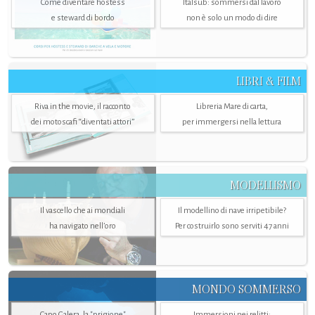
Come diventare hostess
Italsub: sommersi dal lavoro
e steward di bordo
non è solo un modo di dire
LIBRI & FILM
Riva in the movie, il racconto
Libreria Mare di carta,
dei motoscafi “diventati attori”
per immergersi nella lettura
MODELLISMO
Il vascello che ai mondiali
Il modellino di nave irripetibile?
ha navigato nell’oro
Per costruirlo sono serviti 47 anni
MONDO SOMMERSO
Capo Galera, la "prigione"
Immersioni nei relitti: