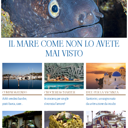
IL MARE COME NON LO AVETE
MAI VISTO
COMPRO&VENDO
CROCIERE&CHARTER
IDEE PER LA VACANZA
AAA vendesi barche,
In crociera per single
Santorini, un sogno nato
posti barca, case…
s'incrocia l’amore?
da un’eruzione da incubo