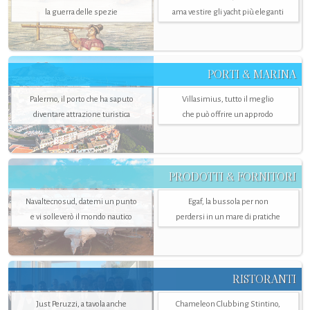
la guerra delle spezie
ama vestire gli yacht più eleganti
PORTI & MARINA
Palermo, il porto che ha saputo
Villasimius, tutto il meglio
diventare attrazione turistica
che può offrire un approdo
PRODOTTI & FORNITORI
Navaltecnosud, datemi un punto
Egaf, la bussola per non
e vi solleverò il mondo nautico
perdersi in un mare di pratiche
RISTORANTI
Just Peruzzi, a tavola anche
Chameleon Clubbing Stintino,