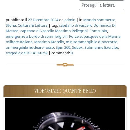
Prosegui la lettura
pubblicato il
27 Dicembre 2024
da
admin
| in
Mondo sommerso
,
Storia, Cultura & Lettura
| tag:
capitano di vascello Domenico Di
Matteo
,
capitano di Vascello Massimo Pellegrini
,
Comsubin
,
emergenze a bordo di sommergibili
,
Forze subacquee della Marina
militare Italiana
,
Massimo Morello
,
minisommergibile di soccorso
,
ommergibile nucleare russo
,
Spin 360
,
Subex
,
Submarine Exercise
,
tragedia del K-141 Kursk
| commenti:
0
VIDEOMARE QUANT'È BELLO