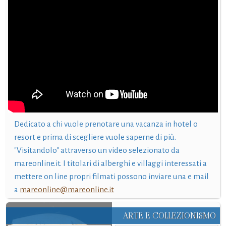
Dedicato a chi vuole prenotare una vacanza in hotel o
resort e prima di scegliere vuole saperne di più.
"Visitandolo" attraverso un video selezionato da
mareonline.it. I titolari di alberghi e villaggi interessati a
mettere on line propri filmati possono inviare una e mail
a
mareonline@mareonline.it
ARTE E COLLEZIONISMO