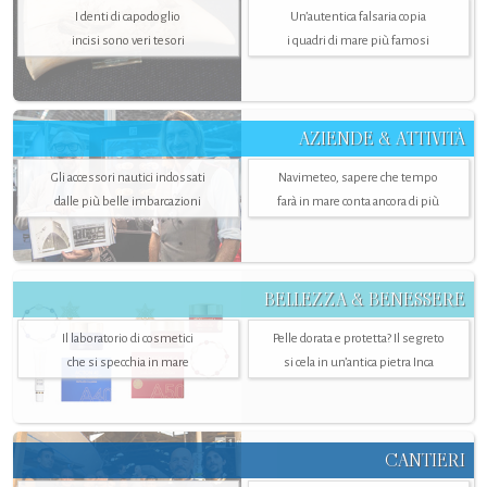
I denti di capodoglio
Un’autentica falsaria copia
incisi sono veri tesori
i quadri di mare più famosi
AZIENDE & ATTIVITÀ
Gli accessori nautici indossati
Navimeteo, sapere che tempo
dalle più belle imbarcazioni
farà in mare conta ancora di più
BELLEZZA & BENESSERE
Il laboratorio di cosmetici
Pelle dorata e protetta? Il segreto
che si specchia in mare
si cela in un’antica pietra Inca
CANTIERI