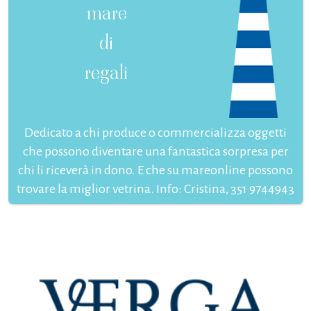
mare
di
regali
Dedicato a chi produce o commercializza oggetti
che possono diventare una fantastica sorpresa per
chi li riceverà in dono. E che su mareonline possono
trovare la miglior vetrina. Info: Cristina, 351 9744943