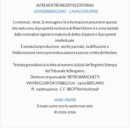
ALTRE NOSTRE INIZIATIVE EDITORIALI
ILMADEINBERGAMO
CASAVUOISAPERE
I contenuti, i testi, le immagini e le informazioni presenti in questo
sito web sono di proprietà esclusiva di MareOnLine.it e sono tutelati
dalle normative vigenti in materia di diritto d'autore e di proprietà
intellettuale.
È vietata la riproduzione, anche parziale, la diffusione o
l'elaborazione senza preventiva autorizzazione scritta del titolare.
Testata giornalistica iscritta al numero 3/2026 del Registro Stampa
del Tribunale di Bergamo.
Direttore responsabile: PIETRO BARACHETTI
VIA P. RUGGERI DA STABELLO 20 - 24123 BERGAMO
P.I.: 04581440163 - C.F.: BRCPTR61H23A794P
MARE ONLINE
Il mare come non lo avete mai visto
© 2009-2026