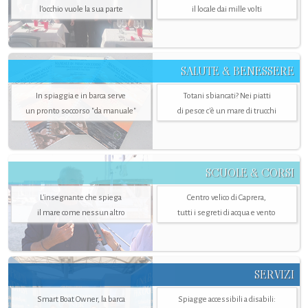
l’occhio vuole la sua parte
il locale dai mille volti
SALUTE & BENESSERE
In spiaggia e in barca serve
Totani sbiancati? Nei piatti
un pronto soccorso "da manuale"
di pesce c'è un mare di trucchi
SCUOLE & CORSI
L'insegnante che spiega
Centro velico di Caprera,
il mare come nessun altro
tutti i segreti di acqua e vento
SERVIZI
Smart Boat Owner, la barca
Spiagge accessibili a disabili: