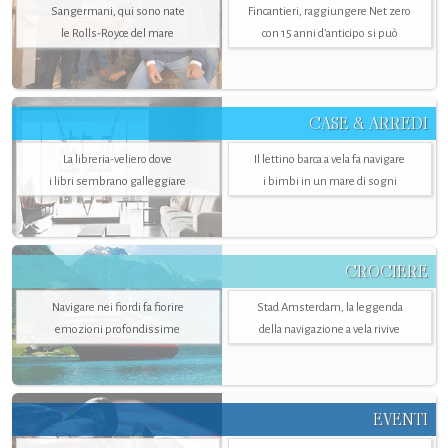
Sangermani, qui sono nate
Fincantieri, raggiungere Net zero
le Rolls-Royce del mare
con 15 anni d'anticipo si può
CASE & ARREDI
La libreria-veliero dove
Il lettino barca a vela fa navigare
i libri sembrano galleggiare
i bimbi in un mare di sogni
CROCIERE
Navigare nei fiordi fa fiorire
Stad Amsterdam, la leggenda
emozioni profondissime
della navigazione a vela rivive
EVENTI