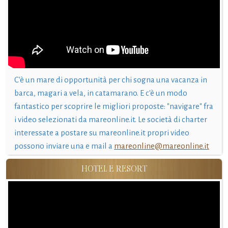
C'è un mare di opportunità per chi sogna una vacanza in
barca, magari a vela, in catamarano. E c'è un modo
fantastico per scoprire le migliori proposte: "navigare" fra
i video selezionati da mareonline.it. Le società di charter
interessate a postare su mareonline.it propri video
possono inviare una e mail a
mareonline@mareonline.it
HOTEL E RESORT