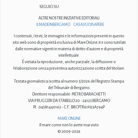
SEGUICI SU
ALTRE NOSTRE INIZIATIVE EDITORIALI
ILMADEINBERGAMO
CASAVUOISAPERE
I contenuti, i testi, le immagini e le informazioni presenti in questo
sito web sono di proprietà esclusiva di MareOnLine.it e sono tutelati
dalle normative vigenti in materia di diritto d'autore e di proprietà
intellettuale.
È vietata la riproduzione, anche parziale, la diffusione o
l'elaborazione senza preventiva autorizzazione scritta del titolare.
Testata giornalistica iscritta al numero 3/2026 del Registro Stampa
del Tribunale di Bergamo.
Direttore responsabile: PIETRO BARACHETTI
VIA P. RUGGERI DA STABELLO 20 - 24123 BERGAMO
P.I.: 04581440163 - C.F.: BRCPTR61H23A794P
MARE ONLINE
Il mare come non lo avete mai visto
© 2009-2026