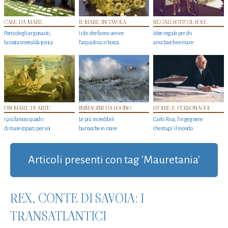
CASE DA MARE
IL MARE IN TAVOLA
REGALI SOTTO IL SOLE
Porto degli argonauti,
I cibi che fanno venire
Idee regalo per chi
la costa smeralda jonica
l’acquolina in bocca
ama barche e mare
UN MARE DI ARTE
IMMAGINI DA SOGNO
STORIE E PERSONAGGI
I più famosi quadri
Le più incredibili
Carlo Riva, l’ingegnere
di mare copiati per voi
burrasche in mare
che stupi' il mondo
Articoli presenti con tag 'Mauretania'
REX, CONTE DI SAVOIA: I
TRANSATLANTICI