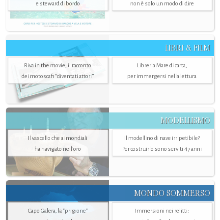
e steward di bordo
non è solo un modo di dire
LIBRI & FILM
Riva in the movie, il racconto
Libreria Mare di carta,
dei motoscafi “diventati attori”
per immergersi nella lettura
MODELLISMO
Il vascello che ai mondiali
Il modellino di nave irripetibile?
ha navigato nell’oro
Per costruirlo sono serviti 47 anni
MONDO SOMMERSO
Capo Galera, la "prigione"
Immersioni nei relitti: