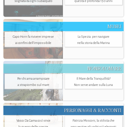
sognata da ogni subacqueo
questa è profonda 150 anni
MUSEI
Capo Horn fa rivivere imprese
La Spezia. per navigare
ai confini dell’impossibile
nella storia della Marina
NONSOLOMARE
Per chi ama arrampicare
Il Mare della Tranquillità?
a strapiombo sul mare
Non serve andare sulla Luna
PERSONAGGI & RACCONTI
Vasco Da Gama così vince
Patrizia Mosconi, la stilista che
la guerra delle spezie
ama vestire gli yacht più eleganti