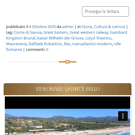
Prosegui la lettura
pubblicato il
4 Ottobre 2020
da
admin
| in
Storia, Cultura & Lettura
|
tag:
Conte di Savoia
,
Great Eastern
,
Great western railway
,
Isambard
Kingdom Brunel
,
Kaiser Wilhelm der Grosse
,
Lloyd Triestino
,
Mauretania
,
Raffaele Rubattino
,
Rex
,
transatlantici moderni
,
ville
flottante
| commenti:
0
VIDEOMARE QUANT'È BELLO