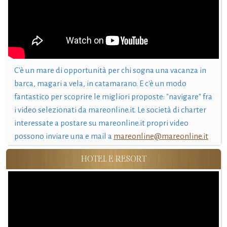
C'è un mare di opportunità per chi sogna una vacanza in
barca, magari a vela, in catamarano. E c'è un modo
fantastico per scoprire le migliori proposte: "navigare" fra
i video selezionati da mareonline.it. Le società di charter
interessate a postare su mareonline.it propri video
possono inviare una e mail a
mareonline@mareonline.it
HOTEL E RESORT