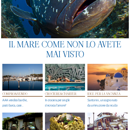
IL MARE COME NON LO AVETE
MAI VISTO
COMPRO&VENDO
CROCIERE&CHARTER
IDEE PER LA VACANZA
AAA vendesi barche,
In crociera per single
Santorini, un sogno nato
posti barca, case…
s'incrocia l’amore?
da un’eruzione da incubo