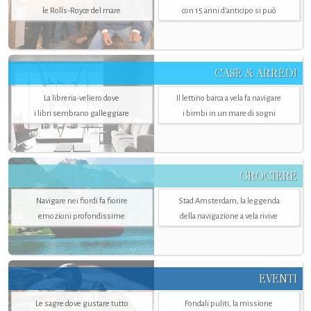
le Rolls-Royce del mare
con 15 anni d'anticipo si può
CASE & ARREDI
La libreria-veliero dove
Il lettino barca a vela fa navigare
i libri sembrano galleggiare
i bimbi in un mare di sogni
CROCIERE
Navigare nei fiordi fa fiorire
Stad Amsterdam, la leggenda
emozioni profondissime
della navigazione a vela rivive
EVENTI
Le sagre dove gustare tutto
Fondali puliti, la missione