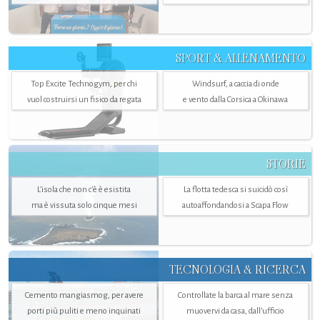
SPORT & ALLENAMENTO
Top Excite Technogym, per chi
Windsurf, a caccia di onde
vuol costruirsi un fisico da regata
e vento dalla Corsica a Okinawa
STORIE
L’isola che non c'è è esistita
La flotta tedesca si suicidò così
ma è vissuta solo cinque mesi
autoaffondandosi a Scapa Flow
TECNOLOGIA & RICERCA
Cemento mangiasmog, per avere
Controllate la barca al mare senza
porti più puliti e meno inquinati
muovervi da casa, dall’ufficio