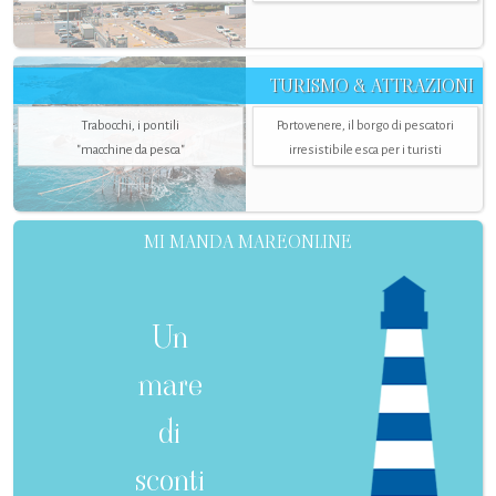
TURISMO & ATTRAZIONI
Trabocchi, i pontili
Portovenere, il borgo di pescatori
"macchine da pesca"
irresistibile esca per i turisti
MI MANDA MAREONLINE
Un
mare
di
sconti