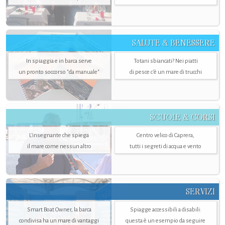
SALUTE & BENESSERE
In spiaggia e in barca serve
Totani sbiancati? Nei piatti
un pronto soccorso "da manuale"
di pesce c'è un mare di trucchi
SCUOLE & CORSI
L'insegnante che spiega
Centro velico di Caprera,
il mare come nessun altro
tutti i segreti di acqua e vento
SERVIZI
Smart Boat Owner, la barca
Spiagge accessibili a disabili:
condivisa ha un mare di vantaggi
questa è un esempio da seguire