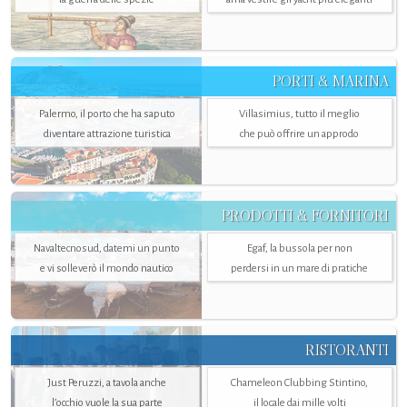
PORTI & MARINA
Palermo, il porto che ha saputo
Villasimius, tutto il meglio
diventare attrazione turistica
che può offrire un approdo
PRODOTTI & FORNITORI
Navaltecnosud, datemi un punto
Egaf, la bussola per non
e vi solleverò il mondo nautico
perdersi in un mare di pratiche
RISTORANTI
Just Peruzzi, a tavola anche
Chameleon Clubbing Stintino,
l’occhio vuole la sua parte
il locale dai mille volti