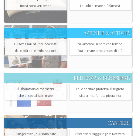
incisi sono veri tesori
i quadri di mare più famosi
AZIENDE & ATTIVITÀ
Gli accessori nautici indossati
Navimeteo, sapere che tempo
dalle più belle imbarcazioni
farà in mare conta ancora di più
BELLEZZA & BENESSERE
Il laboratorio di cosmetici
Pelle dorata e protetta? Il segreto
che si specchia in mare
si cela in un’antica pietra Inca
CANTIERI
Sangermani, qui sono nate
Fincantieri, raggiungere Net zero