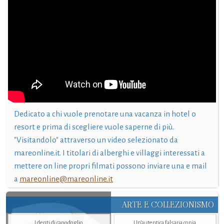
Dedicato a chi vuole prenotare una vacanza in hotel o
resort e prima di scegliere vuole saperne di più.
"Visitandolo" attraverso un video selezionato da
mareonline.it. I titolari di alberghi e villaggi interessati a
mettere on line propri filmati possono inviare una e mail
a
mareonline@mareonline.it
ARTE E COLLEZIONISMO
I denti di capodoglio
Un’autentica falsaria copia