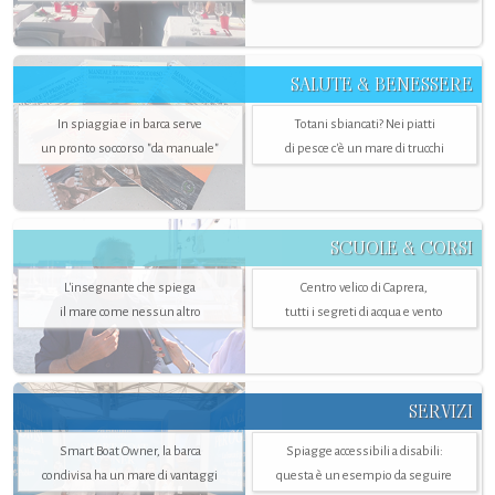
SALUTE & BENESSERE
In spiaggia e in barca serve
Totani sbiancati? Nei piatti
un pronto soccorso "da manuale"
di pesce c'è un mare di trucchi
SCUOLE & CORSI
L'insegnante che spiega
Centro velico di Caprera,
il mare come nessun altro
tutti i segreti di acqua e vento
SERVIZI
Smart Boat Owner, la barca
Spiagge accessibili a disabili:
condivisa ha un mare di vantaggi
questa è un esempio da seguire