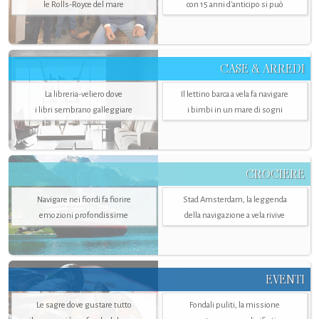
le Rolls-Royce del mare
con 15 anni d'anticipo si può
CASE & ARREDI
La libreria-veliero dove
Il lettino barca a vela fa navigare
i libri sembrano galleggiare
i bimbi in un mare di sogni
CROCIERE
Navigare nei fiordi fa fiorire
Stad Amsterdam, la leggenda
emozioni profondissime
della navigazione a vela rivive
EVENTI
Le sagre dove gustare tutto
Fondali puliti, la missione