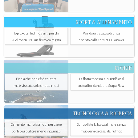
SPORT & ALLENAMENTO
Top Excite Technogym, per chi
Windsurf, a caccia di onde
vuol costruirsi un fisico da regata
e vento dalla Corsica a Okinawa
STORIE
L’isola che non c'è è esistita
La flotta tedesca si suicidò così
ma è vissuta solo cinque mesi
autoaffondandosi a Scapa Flow
TECNOLOGIA & RICERCA
Cemento mangiasmog, per avere
Controllate la barca al mare senza
porti più puliti e meno inquinati
muovervi da casa, dall’ufficio