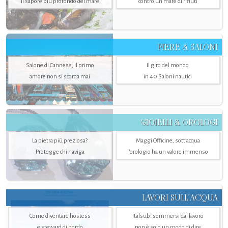
il sapore più profondo del mare
contro un mare di rifiuti
FIERE & SALONI
Salone di Canness, il primo
Il giro del mondo
amore non si scorda mai
in 40 Saloni nautici
GIOIELLI & OROLOGI
La pietra più preziosa?
Maggi Officine, sott’acqua
Protegge chi naviga
l'orologio ha un valore immenso
LAVORI SULL’ACQUA
Come diventare hostess
Italsub: sommersi dal lavoro
e steward di bordo
non è solo un modo di dire