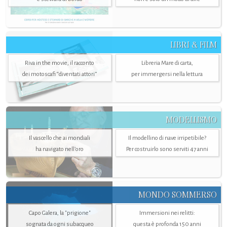
LIBRI & FILM
Riva in the movie, il racconto
Libreria Mare di carta,
dei motoscafi “diventati attori”
per immergersi nella lettura
MODELLISMO
Il vascello che ai mondiali
Il modellino di nave irripetibile?
ha navigato nell’oro
Per costruirlo sono serviti 47 anni
MONDO SOMMERSO
Capo Galera, la "prigione"
Immersioni nei relitti:
sognata da ogni subacqueo
questa è profonda 150 anni