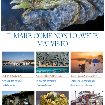
IL MARE COME NON LO AVETE
MAI VISTO
COMPRO&VENDO
CROCIERE&CHARTER
IDEE PER LA VACANZA
AAA vendesi barche,
In crociera per single
Santorini, un sogno nato
posti barca, case…
s'incrocia l’amore?
da un’eruzione da incubo