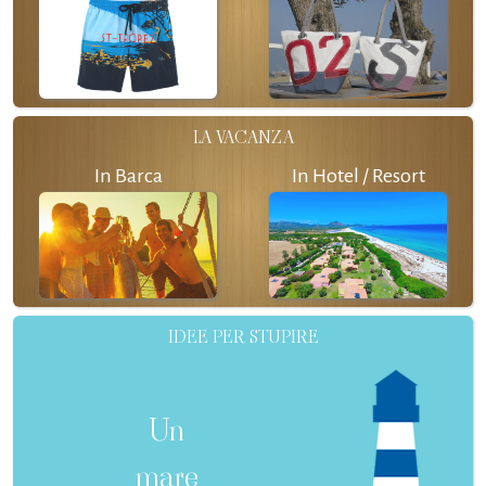
LA VACANZA
In Barca
In Hotel / Resort
IDEE PER STUPIRE
Un
mare