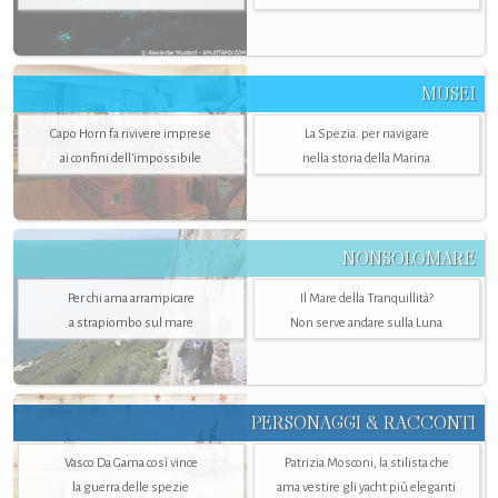
MUSEI
Capo Horn fa rivivere imprese
La Spezia. per navigare
ai confini dell’impossibile
nella storia della Marina
NONSOLOMARE
Per chi ama arrampicare
Il Mare della Tranquillità?
a strapiombo sul mare
Non serve andare sulla Luna
PERSONAGGI & RACCONTI
Vasco Da Gama così vince
Patrizia Mosconi, la stilista che
la guerra delle spezie
ama vestire gli yacht più eleganti