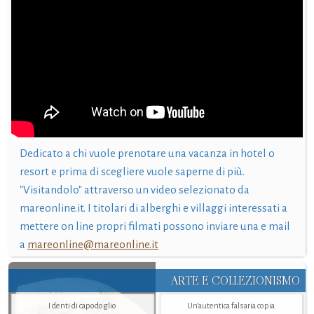
Dedicato a chi vuole prenotare una vacanza in hotel o
resort e prima di scegliere vuole saperne di più.
"Visitandolo" attraverso un video selezionato da
mareonline.it. I titolari di alberghi e villaggi interessati a
mettere on line propri filmati possono inviare una e mail
a
mareonline@mareonline.it
ARTE E COLLEZIONISMO
I denti di capodoglio
Un’autentica falsaria copia