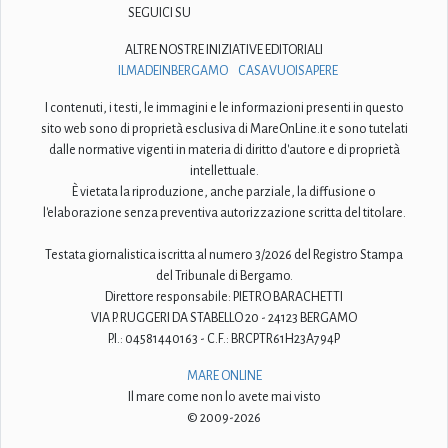
SEGUICI SU
ALTRE NOSTRE INIZIATIVE EDITORIALI
ILMADEINBERGAMO
CASAVUOISAPERE
I contenuti, i testi, le immagini e le informazioni presenti in questo
sito web sono di proprietà esclusiva di MareOnLine.it e sono tutelati
dalle normative vigenti in materia di diritto d'autore e di proprietà
intellettuale.
È vietata la riproduzione, anche parziale, la diffusione o
l'elaborazione senza preventiva autorizzazione scritta del titolare.
Testata giornalistica iscritta al numero 3/2026 del Registro Stampa
del Tribunale di Bergamo.
Direttore responsabile: PIETRO BARACHETTI
VIA P. RUGGERI DA STABELLO 20 - 24123 BERGAMO
P.I.: 04581440163 - C.F.: BRCPTR61H23A794P
MARE ONLINE
Il mare come non lo avete mai visto
© 2009-2026