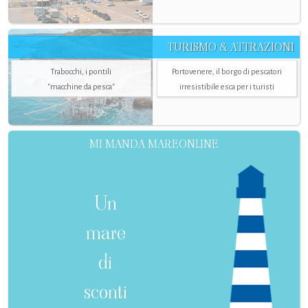
TURISMO & ATTRAZIONI
Trabocchi, i pontili
Portovenere, il borgo di pescatori
"macchine da pesca"
irresistibile esca per i turisti
MI MANDA MAREONLINE
Un
mare
di
sconti