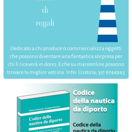
di
regali
Dedicato a chi produce o commercializza oggetti
che possono diventare una fantastica sorpresa per
chi li riceverà in dono. E che su mareonline possono
trovare la miglior vetrina. Info: Cristina, 351 9744943