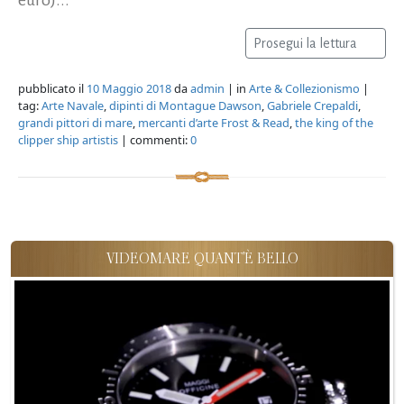
Prosegui la lettura
pubblicato il
10 Maggio 2018
da
admin
| in
Arte & Collezionismo
|
tag:
Arte Navale
,
dipinti di Montague Dawson
,
Gabriele Crepaldi
,
grandi pittori di mare
,
mercanti d’arte Frost & Read
,
the king of the
clipper ship artistis
| commenti:
0
VIDEOMARE QUANT'È BELLO