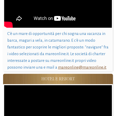
C'è un mare di opportunità per chi sogna una vacanza in
barca, magari a vela, in catamarano. E c'è un modo
fantastico per scoprire le migliori proposte: "navigare" fra
i video selezionati da mareonline.it. Le società di charter
interessate a postare su mareonline.it propri video
possono inviare una e mail a
mareonline@mareonline.it
HOTEL E RESORT