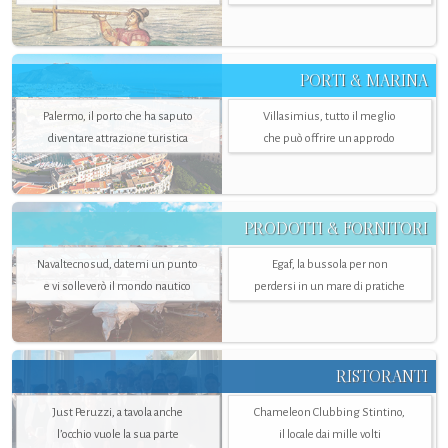
PORTI & MARINA
Palermo, il porto che ha saputo
Villasimius, tutto il meglio
diventare attrazione turistica
che può offrire un approdo
PRODOTTI & FORNITORI
Navaltecnosud, datemi un punto
Egaf, la bussola per non
e vi solleverò il mondo nautico
perdersi in un mare di pratiche
RISTORANTI
Just Peruzzi, a tavola anche
Chameleon Clubbing Stintino,
l’occhio vuole la sua parte
il locale dai mille volti