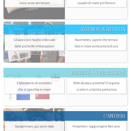
incisi sono veri tesori
i quadri di mare più famosi
AZIENDE & ATTIVITÀ
Gli accessori nautici indossati
Navimeteo, sapere che tempo
dalle più belle imbarcazioni
farà in mare conta ancora di più
BELLEZZA & BENESSERE
Il laboratorio di cosmetici
Pelle dorata e protetta? Il segreto
che si specchia in mare
si cela in un’antica pietra Inca
CANTIERI
Sangermani, qui sono nate
Fincantieri, raggiungere Net zero