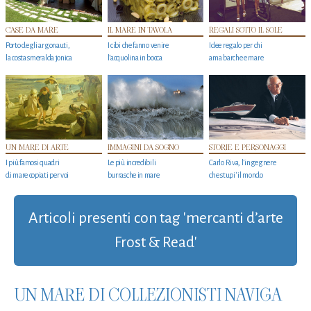
CASE DA MARE
IL MARE IN TAVOLA
REGALI SOTTO IL SOLE
Porto degli argonauti,
I cibi che fanno venire
Idee regalo per chi
la costa smeralda jonica
l’acquolina in bocca
ama barche e mare
UN MARE DI ARTE
IMMAGINI DA SOGNO
STORIE E PERSONAGGI
I più famosi quadri
Le più incredibili
Carlo Riva, l’ingegnere
di mare copiati per voi
burrasche in mare
che stupi' il mondo
Articoli presenti con tag 'mercanti d’arte
Frost & Read'
UN MARE DI COLLEZIONISTI NAVIGA