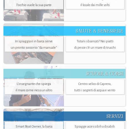
l’occhio vuole la sua parte
il locale dai mille volti
SALUTE & BENESSERE
In spiaggia e in barca serve
Totani sbiancati? Nei piatti
un pronto soccorso "da manuale"
di pesce c'è un mare di trucchi
SCUOLE & CORSI
L'insegnante che spiega
Centro velico di Caprera,
il mare come nessun altro
tutti i segreti di acqua e vento
SERVIZI
Smart Boat Owner, la barca
Spiagge accessibili a disabili: