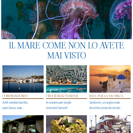
IL MARE COME NON LO AVETE
MAI VISTO
COMPRO&VENDO
CROCIERE&CHARTER
IDEE PER LA VACANZA
AAA vendesi barche,
In crociera per single
Santorini, un sogno nato
posti barca, case…
s'incrocia l’amore?
da un’eruzione da incubo