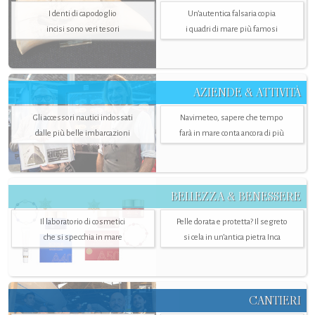
I denti di capodoglio
Un’autentica falsaria copia
incisi sono veri tesori
i quadri di mare più famosi
AZIENDE & ATTIVITÀ
Gli accessori nautici indossati
Navimeteo, sapere che tempo
dalle più belle imbarcazioni
farà in mare conta ancora di più
BELLEZZA & BENESSERE
Il laboratorio di cosmetici
Pelle dorata e protetta? Il segreto
che si specchia in mare
si cela in un’antica pietra Inca
CANTIERI