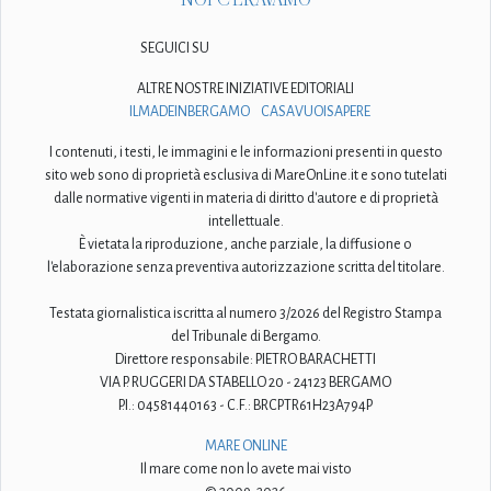
SEGUICI SU
ALTRE NOSTRE INIZIATIVE EDITORIALI
ILMADEINBERGAMO
CASAVUOISAPERE
I contenuti, i testi, le immagini e le informazioni presenti in questo
sito web sono di proprietà esclusiva di MareOnLine.it e sono tutelati
dalle normative vigenti in materia di diritto d'autore e di proprietà
intellettuale.
È vietata la riproduzione, anche parziale, la diffusione o
l'elaborazione senza preventiva autorizzazione scritta del titolare.
Testata giornalistica iscritta al numero 3/2026 del Registro Stampa
del Tribunale di Bergamo.
Direttore responsabile: PIETRO BARACHETTI
VIA P. RUGGERI DA STABELLO 20 - 24123 BERGAMO
P.I.: 04581440163 - C.F.: BRCPTR61H23A794P
MARE ONLINE
Il mare come non lo avete mai visto