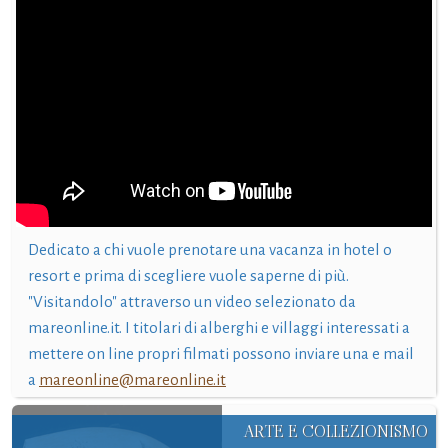
Dedicato a chi vuole prenotare una vacanza in hotel o
resort e prima di scegliere vuole saperne di più.
"Visitandolo" attraverso un video selezionato da
mareonline.it. I titolari di alberghi e villaggi interessati a
mettere on line propri filmati possono inviare una e mail
a
mareonline@mareonline.it
ARTE E COLLEZIONISMO