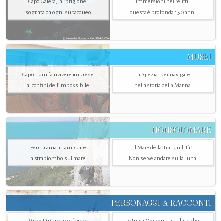
Capo Galera, la "prigione"
Immersioni nei relitti:
sognata da ogni subacqueo
questa è profonda 150 anni
MUSEI
Capo Horn fa rivivere imprese
La Spezia. per navigare
ai confini dell’impossibile
nella storia della Marina
NONSOLOMARE
Per chi ama arrampicare
Il Mare della Tranquillità?
a strapiombo sul mare
Non serve andare sulla Luna
PERSONAGGI & RACCONTI
Vasco Da Gama così vince
Patrizia Mosconi, la stilista che