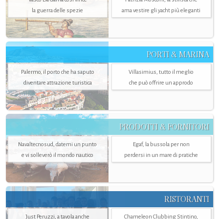
la guerra delle spezie
ama vestire gli yacht più eleganti
PORTI & MARINA
Palermo, il porto che ha saputo
Villasimius, tutto il meglio
diventare attrazione turistica
che può offrire un approdo
PRODOTTI & FORNITORI
Navaltecnosud, datemi un punto
Egaf, la bussola per non
e vi solleverò il mondo nautico
perdersi in un mare di pratiche
RISTORANTI
Just Peruzzi, a tavola anche
Chameleon Clubbing Stintino,