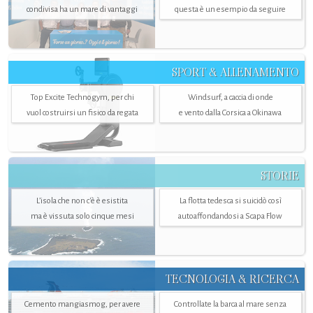
condivisa ha un mare di vantaggi
questa è un esempio da seguire
SPORT & ALLENAMENTO
Top Excite Technogym, per chi
Windsurf, a caccia di onde
vuol costruirsi un fisico da regata
e vento dalla Corsica a Okinawa
STORIE
L’isola che non c'è è esistita
La flotta tedesca si suicidò così
ma è vissuta solo cinque mesi
autoaffondandosi a Scapa Flow
TECNOLOGIA & RICERCA
Cemento mangiasmog, per avere
Controllate la barca al mare senza