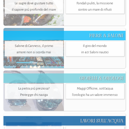
Le sagre dove gustare tutto
Fondali puliti, la missione
il sapore più profondo del mare
contro un mare di rifiuti
FIERE & SALONI
Salone di Canness, il primo
Il giro del mondo
amore non si scorda mai
in 40 Saloni nautici
GIOIELLI & OROLOGI
La pietra più preziosa?
Maggi Officine, sott’acqua
Protegge chi naviga
l'orologio ha un valore immenso
LAVORI SULL’ACQUA