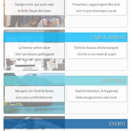
Sangermani, qui sono nate
Fincantieri, raggiungere Net zero
le Rolls-Royce del mare
con 15 anni d'anticipo si può
CASE & ARREDI
La libreria-veliero dove
Il lettino barca a vela fa navigare
i libri sembrano galleggiare
i bimbi in un mare di sogni
CROCIERE
Navigare nei fiordi fa fiorire
Stad Amsterdam, la leggenda
emozioni profondissime
della navigazione a vela rivive
EVENTI