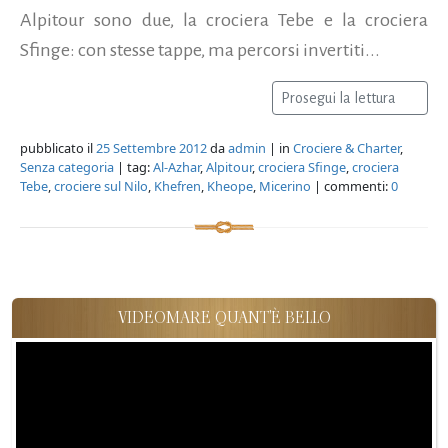
Alpitour sono due, la crociera Tebe e la crociera
Sfinge: con stesse tappe, ma percorsi invertiti...
Prosegui la lettura
pubblicato il
25 Settembre 2012
da
admin
| in
Crociere & Charter
,
Senza categoria
| tag:
Al-Azhar
,
Alpitour
,
crociera Sfinge
,
crociera
Tebe
,
crociere sul Nilo
,
Khefren
,
Kheope
,
Micerino
| commenti:
0
VIDEOMARE QUANT'È BELLO