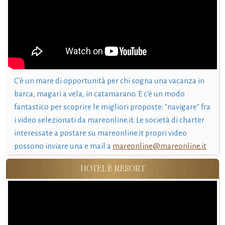
C'è un mare di opportunità per chi sogna una vacanza in
barca, magari a vela, in catamarano. E c'è un modo
fantastico per scoprire le migliori proposte: "navigare" fra
i video selezionati da mareonline.it. Le società di charter
interessate a postare su mareonline.it propri video
possono inviare una e mail a
mareonline@mareonline.it
HOTEL E RESORT