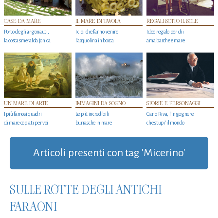
CASE DA MARE
IL MARE IN TAVOLA
REGALI SOTTO IL SOLE
Porto degli argonauti,
I cibi che fanno venire
Idee regalo per chi
la costa smeralda jonica
l’acquolina in bocca
ama barche e mare
UN MARE DI ARTE
IMMAGINI DA SOGNO
STORIE E PERSONAGGI
I più famosi quadri
Le più incredibili
Carlo Riva, l’ingegnere
di mare copiati per voi
burrasche in mare
che stupi' il mondo
Articoli presenti con tag 'Micerino'
SULLE ROTTE DEGLI ANTICHI
FARAONI