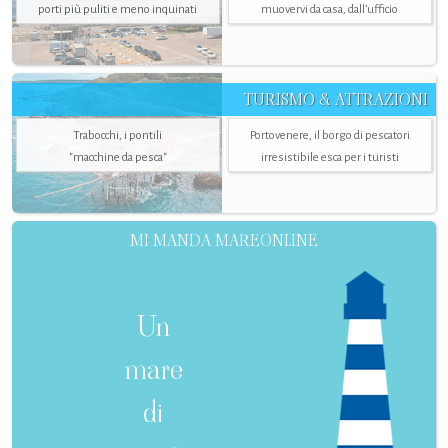
porti più puliti e meno inquinati
muovervi da casa, dall’ufficio
TURISMO & ATTRAZIONI
Trabocchi, i pontili
Portovenere, il borgo di pescatori
"macchine da pesca"
irresistibile esca per i turisti
MI MANDA MAREONLINE
Un
mare
di