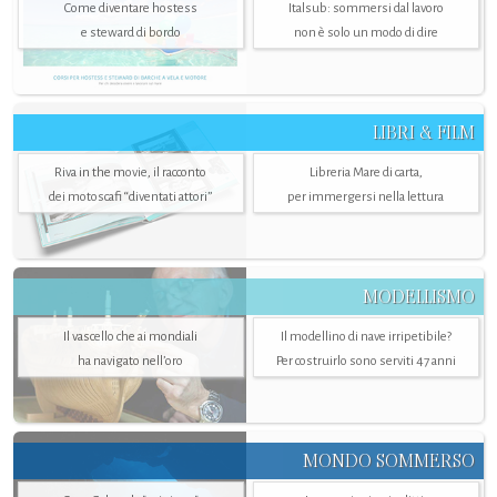
Come diventare hostess
Italsub: sommersi dal lavoro
e steward di bordo
non è solo un modo di dire
LIBRI & FILM
Riva in the movie, il racconto
Libreria Mare di carta,
dei motoscafi “diventati attori”
per immergersi nella lettura
MODELLISMO
Il vascello che ai mondiali
Il modellino di nave irripetibile?
ha navigato nell’oro
Per costruirlo sono serviti 47 anni
MONDO SOMMERSO