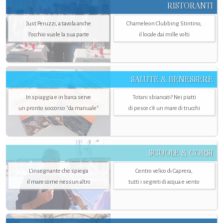
RISTORANTI
Just Peruzzi, a tavola anche
Chameleon Clubbing Stintino,
l’occhio vuole la sua parte
il locale dai mille volti
SALUTE & BENESSERE
In spiaggia e in barca serve
Totani sbiancati? Nei piatti
un pronto soccorso "da manuale"
di pesce c'è un mare di trucchi
SCUOLE & CORSI
L'insegnante che spiega
Centro velico di Caprera,
il mare come nessun altro
tutti i segreti di acqua e vento