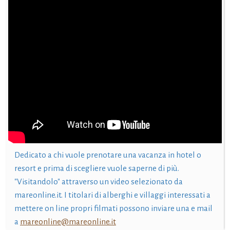
Dedicato a chi vuole prenotare una vacanza in hotel o
resort e prima di scegliere vuole saperne di più.
"Visitandolo" attraverso un video selezionato da
mareonline.it. I titolari di alberghi e villaggi interessati a
mettere on line propri filmati possono inviare una e mail
a
mareonline@mareonline.it