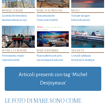
IMPRESE DI MARE
MARE DI TECNOLOGIA
METEO
L'azienda che tiene alta la
Stive porta barche
Il sito per navigare
bandiera italiana sui mari
l'invenzione vincente
lontano dai pericoli
SICUREZZA IN MARE
MARE SOSTENIBILE
TRAGHETTI
Primo soccorso, meglio
Ricarica elettrica nei porti,
Grimaldi raddoppia
impararlo a bordo
una montagna di soluzioni
le corse per la Sardegna
Articoli presenti con tag 'Michel
Desjoyeaux'
LE FOTO DI MARE SONO COME