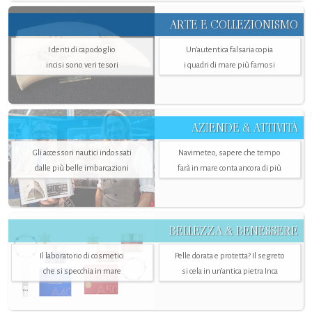
ARTE E COLLEZIONISMO
I denti di capodoglio
Un’autentica falsaria copia
incisi sono veri tesori
i quadri di mare più famosi
AZIENDE & ATTIVITÀ
Gli accessori nautici indossati
Navimeteo, sapere che tempo
dalle più belle imbarcazioni
farà in mare conta ancora di più
BELLEZZA & BENESSERE
Il laboratorio di cosmetici
Pelle dorata e protetta? Il segreto
che si specchia in mare
si cela in un’antica pietra Inca