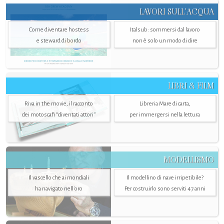
LAVORI SULL’ACQUA
Come diventare hostess
Italsub: sommersi dal lavoro
e steward di bordo
non è solo un modo di dire
LIBRI & FILM
Riva in the movie, il racconto
Libreria Mare di carta,
dei motoscafi “diventati attori”
per immergersi nella lettura
MODELLISMO
Il vascello che ai mondiali
Il modellino di nave irripetibile?
ha navigato nell’oro
Per costruirlo sono serviti 47 anni