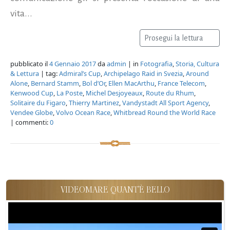
vita...
Prosegui la lettura
pubblicato il
4 Gennaio 2017
da
admin
| in
Fotografia
,
Storia, Cultura
& Lettura
| tag:
Admiral’s Cup
,
Archipelago Raid in Svezia
,
Around
Alone
,
Bernard Stamm
,
Bol d’Or
,
Ellen MacArthu
,
France Telecom
,
Kenwood Cup
,
La Poste
,
Michel Desjoyeaux
,
Route du Rhum
,
Solitaire du Figaro
,
Thierry Martinez
,
Vandystadt All Sport Agency
,
Vendee Globe
,
Volvo Ocean Race
,
Whitbread Round the World Race
| commenti:
0
VIDEOMARE QUANT'È BELLO