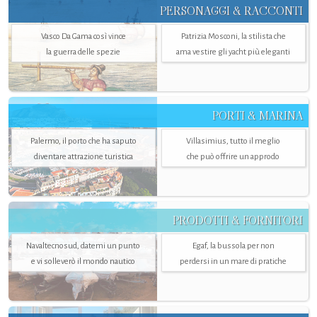
PERSONAGGI & RACCONTI
Vasco Da Gama così vince
Patrizia Mosconi, la stilista che
la guerra delle spezie
ama vestire gli yacht più eleganti
PORTI & MARINA
Palermo, il porto che ha saputo
Villasimius, tutto il meglio
diventare attrazione turistica
che può offrire un approdo
PRODOTTI & FORNITORI
Navaltecnosud, datemi un punto
Egaf, la bussola per non
e vi solleverò il mondo nautico
perdersi in un mare di pratiche