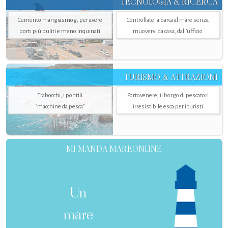
TECNOLOGIA & RICERCA
Cemento mangiasmog, per avere
Controllate la barca al mare senza
porti più puliti e meno inquinati
muovervi da casa, dall’ufficio
TURISMO & ATTRAZIONI
Trabocchi, i pontili
Portovenere, il borgo di pescatori
"macchine da pesca"
irresistibile esca per i turisti
MI MANDA MAREONLINE
Un
mare