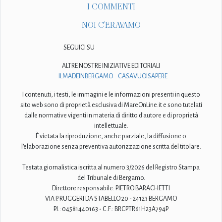
I COMMENTI
NOI C'ERAVAMO
SEGUICI SU
ALTRE NOSTRE INIZIATIVE EDITORIALI
ILMADEINBERGAMO
CASAVUOISAPERE
I contenuti, i testi, le immagini e le informazioni presenti in questo
sito web sono di proprietà esclusiva di MareOnLine.it e sono tutelati
dalle normative vigenti in materia di diritto d'autore e di proprietà
intellettuale.
È vietata la riproduzione, anche parziale, la diffusione o
l'elaborazione senza preventiva autorizzazione scritta del titolare.
Testata giornalistica iscritta al numero 3/2026 del Registro Stampa
del Tribunale di Bergamo.
Direttore responsabile: PIETRO BARACHETTI
VIA P. RUGGERI DA STABELLO 20 - 24123 BERGAMO
P.I.: 04581440163 - C.F.: BRCPTR61H23A794P