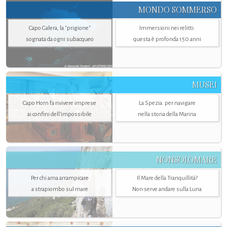
MONDO SOMMERSO
Capo Galera, la "prigione"
Immersioni nei relitti:
sognata da ogni subacqueo
questa è profonda 150 anni
MUSEI
Capo Horn fa rivivere imprese
La Spezia. per navigare
ai confini dell’impossibile
nella storia della Marina
NONSOLOMARE
Per chi ama arrampicare
Il Mare della Tranquillità?
a strapiombo sul mare
Non serve andare sulla Luna