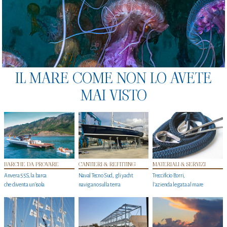
IL MARE COME NON LO AVETE
MAI VISTO
BARCHE DA PROVARE
CANTIERI & REFITTING
MATERIALI & SERVIZI
Anvera 55S, la barca
Naval Tecno Sud, gli yacht
Treccificio Borri,
che diventa un'isola
navigano sulla terra
l'azienda legata al mare