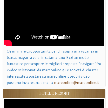
C'è un mare di opportunità per chi sogna una vacanza in
barca, magari a vela, in catamarano. E c'è un modo
fantastico per scoprire le migliori proposte: "navigare" fra
i video selezionati da mareonline.it. Le società di charter
interessate a postare su mareonline.it propri video
possono inviare una e mail a
mareonline@mareonline.it
HOTEL E RESORT