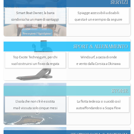
SERVIZI
Smart Boat Owner, la barca
Spiagge accessibili a disabili:
condivisa ha un mare di vantaggi
questa è un esempio da seguire
SPORT & ALLENAMENTO
Top Excite Technogym, per chi
Windsurf, a caccia di onde
vuol costruirsi un fisico da regata
e vento dalla Corsica a Okinawa
STORIE
L’isola che non c'è è esistita
La flotta tedesca si suicidò così
ma è vissuta solo cinque mesi
autoaffondandosi a Scapa Flow