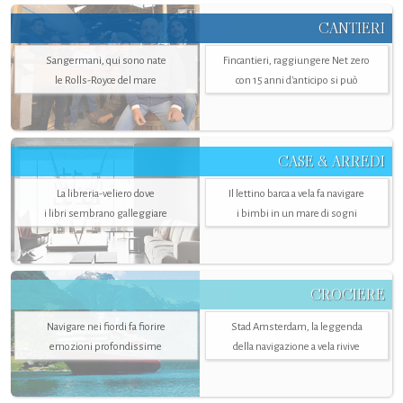
CANTIERI
Sangermani, qui sono nate
Fincantieri, raggiungere Net zero
le Rolls-Royce del mare
con 15 anni d'anticipo si può
CASE & ARREDI
La libreria-veliero dove
Il lettino barca a vela fa navigare
i libri sembrano galleggiare
i bimbi in un mare di sogni
CROCIERE
Navigare nei fiordi fa fiorire
Stad Amsterdam, la leggenda
emozioni profondissime
della navigazione a vela rivive