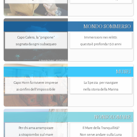
MONDO SOMMERSO
Capo Galera, la "prigione"
Immersioni nei relitti:
sognata da ogni subacqueo
questa è profonda 150 anni
MUSEI
Capo Horn fa rivivere imprese
La Spezia. per navigare
ai confini dell’impossibile
nella storia della Marina
NONSOLOMARE
Per chi ama arrampicare
Il Mare della Tranquillità?
a strapiombo sul mare
Non serve andare sulla Luna