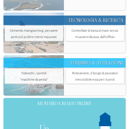
TECNOLOGIA & RICERCA
Cemento mangiasmog, per avere
Controllate la barca al mare senza
porti più puliti e meno inquinati
muovervi da casa, dall’ufficio
TURISMO & ATTRAZIONI
Trabocchi, i pontili
Portovenere, il borgo di pescatori
"macchine da pesca"
irresistibile esca per i turisti
MI MANDA MAREONLINE
Un