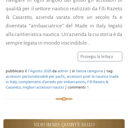
qualità per il settore nautico realizzati da F.lli Razeto
& Casareto, azienda varata oltre un secolo fa e
diventata “ambasciatrice” del Made in Italy legato
alla cantieristica nautica. Un'azienda la cui storia è da
sempre legata in mondo inscindibile...
Prosegui la lettura
pubblicato il
7 Agosto 2026
da
admin
| in
Senza categoria
| tag:
accessori personalizzabili per yacht
,
accessori poer la nautica made
in Italy
,
complementi d'arredo per imbarcazioni
,
F.lli Razeto &
Casareto
,
migliori accessori nautici
| commenti:
1
VIDEOMARE QUANT'È BELLO