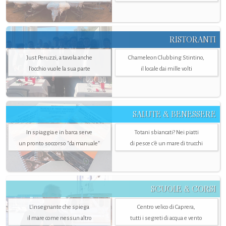
RISTORANTI
Just Peruzzi, a tavola anche
Chameleon Clubbing Stintino,
l’occhio vuole la sua parte
il locale dai mille volti
SALUTE & BENESSERE
In spiaggia e in barca serve
Totani sbiancati? Nei piatti
un pronto soccorso "da manuale"
di pesce c'è un mare di trucchi
SCUOLE & CORSI
L'insegnante che spiega
Centro velico di Caprera,
il mare come nessun altro
tutti i segreti di acqua e vento