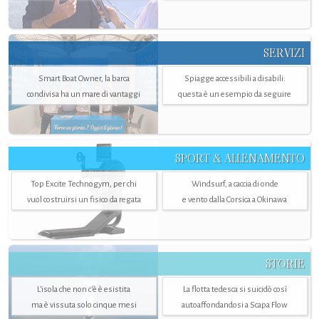
SERVIZI
Smart Boat Owner, la barca
Spiagge accessibili a disabili:
condivisa ha un mare di vantaggi
questa è un esempio da seguire
SPORT & ALLENAMENTO
Top Excite Technogym, per chi
Windsurf, a caccia di onde
vuol costruirsi un fisico da regata
e vento dalla Corsica a Okinawa
STORIE
L’isola che non c'è è esistita
La flotta tedesca si suicidò così
ma è vissuta solo cinque mesi
autoaffondandosi a Scapa Flow