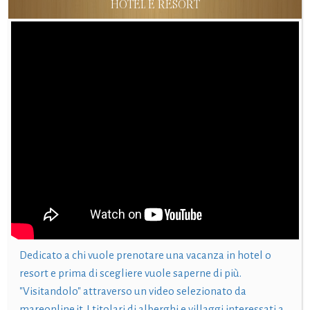
HOTEL E RESORT
Dedicato a chi vuole prenotare una vacanza in hotel o
resort e prima di scegliere vuole saperne di più.
"Visitandolo" attraverso un video selezionato da
mareonline.it. I titolari di alberghi e villaggi interessati a