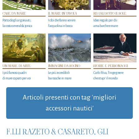
CASE DA MARE
IL MARE IN TAVOLA
REGALI SOTTO IL SOLE
Porto degli argonauti,
I cibi che fanno venire
Idee regalo per chi
la costa smeralda jonica
l’acquolina in bocca
ama barche e mare
UN MARE DI ARTE
IMMAGINI DA SOGNO
STORIE E PERSONAGGI
I più famosi quadri
Le più incredibili
Carlo Riva, l’ingegnere
di mare copiati per voi
burrasche in mare
che stupi' il mondo
Articoli presenti con tag 'migliori
accessori nautici'
F.LLI RAZETO & CASARETO, GLI