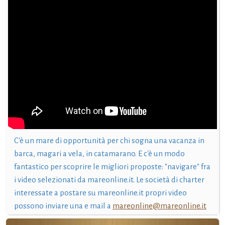
C'è un mare di opportunità per chi sogna una vacanza in
barca, magari a vela, in catamarano. E c'è un modo
fantastico per scoprire le migliori proposte: "navigare" fra
i video selezionati da mareonline.it. Le società di charter
interessate a postare su mareonline.it propri video
possono inviare una e mail a
mareonline@mareonline.it