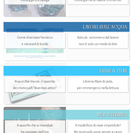
Protegge chi naviga
l'orologio ha un valore immenso
LAVORI SULL’ACQUA
Come diventare hostess
Italsub: sommersi dal lavoro
e steward di bordo
non è solo un modo di dire
LIBRI & FILM
Riva in the movie, il racconto
Libreria Mare di carta,
dei motoscafi “diventati attori”
per immergersi nella lettura
MODELLISMO
Il vascello che ai mondiali
Il modellino di nave irripetibile?
ha navigato nell’oro
Per costruirlo sono serviti 47 anni