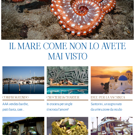
IL MARE COME NON LO AVETE
MAI VISTO
COMPRO&VENDO
CROCIERE&CHARTER
IDEE PER LA VACANZA
AAA vendesi barche,
In crociera per single
Santorini, un sogno nato
posti barca, case…
s'incrocia l’amore?
da un’eruzione da incubo