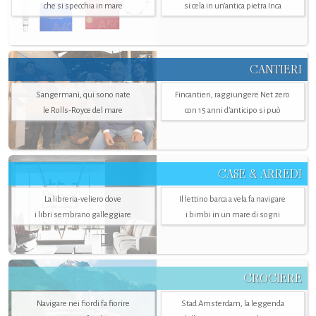
che si specchia in mare
si cela in un’antica pietra Inca
CANTIERI
Sangermani, qui sono nate
Fincantieri, raggiungere Net zero
le Rolls-Royce del mare
con 15 anni d'anticipo si può
CASE & ARREDI
La libreria-veliero dove
Il lettino barca a vela fa navigare
i libri sembrano galleggiare
i bimbi in un mare di sogni
CROCIERE
Navigare nei fiordi fa fiorire
Stad Amsterdam, la leggenda