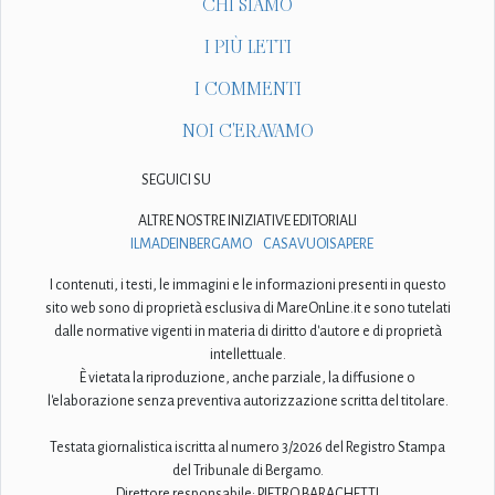
CHI SIAMO
I PIÙ LETTI
I COMMENTI
NOI C'ERAVAMO
SEGUICI SU
ALTRE NOSTRE INIZIATIVE EDITORIALI
ILMADEINBERGAMO
CASAVUOISAPERE
I contenuti, i testi, le immagini e le informazioni presenti in questo
sito web sono di proprietà esclusiva di MareOnLine.it e sono tutelati
dalle normative vigenti in materia di diritto d'autore e di proprietà
intellettuale.
È vietata la riproduzione, anche parziale, la diffusione o
l'elaborazione senza preventiva autorizzazione scritta del titolare.
Testata giornalistica iscritta al numero 3/2026 del Registro Stampa
del Tribunale di Bergamo.
Direttore responsabile: PIETRO BARACHETTI