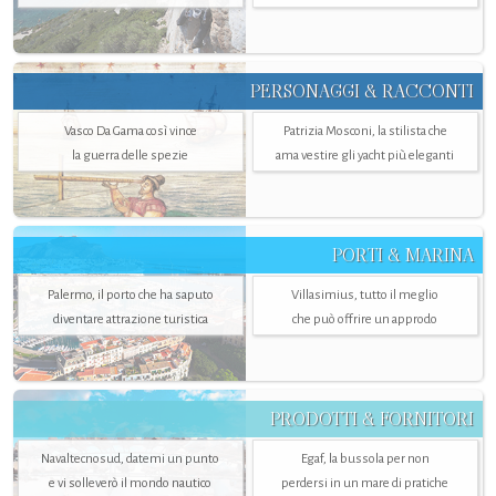
PERSONAGGI & RACCONTI
Vasco Da Gama così vince
Patrizia Mosconi, la stilista che
la guerra delle spezie
ama vestire gli yacht più eleganti
PORTI & MARINA
Palermo, il porto che ha saputo
Villasimius, tutto il meglio
diventare attrazione turistica
che può offrire un approdo
PRODOTTI & FORNITORI
Navaltecnosud, datemi un punto
Egaf, la bussola per non
e vi solleverò il mondo nautico
perdersi in un mare di pratiche