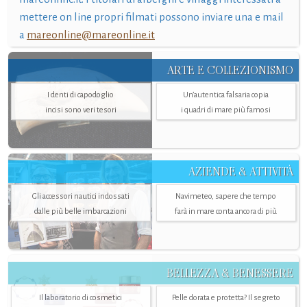
mettere on line propri filmati possono inviare una e mail
a
mareonline@mareonline.it
ARTE E COLLEZIONISMO
I denti di capodoglio
Un’autentica falsaria copia
incisi sono veri tesori
i quadri di mare più famosi
AZIENDE & ATTIVITÀ
Gli accessori nautici indossati
Navimeteo, sapere che tempo
dalle più belle imbarcazioni
farà in mare conta ancora di più
BELLEZZA & BENESSERE
Il laboratorio di cosmetici
Pelle dorata e protetta? Il segreto