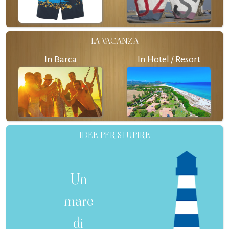
LA VACANZA
In Barca
In Hotel / Resort
IDEE PER STUPIRE
Un
mare
di