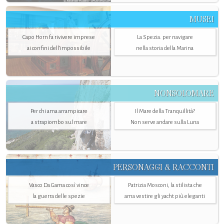
MUSEI
Capo Horn fa rivivere imprese
La Spezia. per navigare
ai confini dell’impossibile
nella storia della Marina
NONSOLOMARE
Per chi ama arrampicare
Il Mare della Tranquillità?
a strapiombo sul mare
Non serve andare sulla Luna
PERSONAGGI & RACCONTI
Vasco Da Gama così vince
Patrizia Mosconi, la stilista che
la guerra delle spezie
ama vestire gli yacht più eleganti