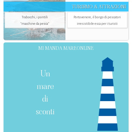
TURISMO & ATTRAZIONI
Trabocchi, i pontili
Portovenere, il borgo di pescatori
"macchine da pesca"
irresistibile esca per i turisti
MI MANDA MAREONLINE
Un
mare
di
sconti