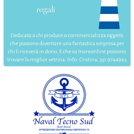
regali
Dedicato a chi produce o commercializza oggetti
che possono diventare una fantastica sorpresa per
chi li riceverà in dono. E che su mareonline possono
trovare la miglior vetrina. Info: Cristina, 351 9744943