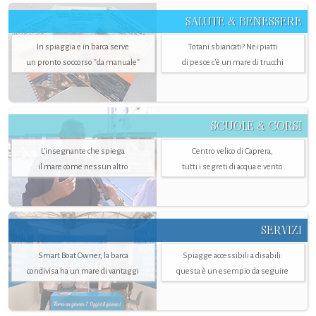
SALUTE & BENESSERE
In spiaggia e in barca serve
Totani sbiancati? Nei piatti
un pronto soccorso "da manuale"
di pesce c'è un mare di trucchi
SCUOLE & CORSI
L'insegnante che spiega
Centro velico di Caprera,
il mare come nessun altro
tutti i segreti di acqua e vento
SERVIZI
Smart Boat Owner, la barca
Spiagge accessibili a disabili:
condivisa ha un mare di vantaggi
questa è un esempio da seguire