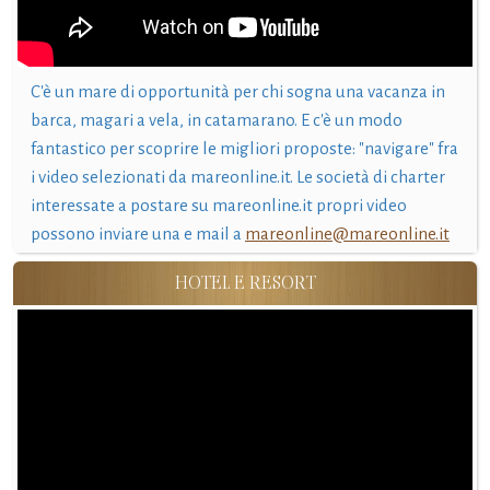
C'è un mare di opportunità per chi sogna una vacanza in
barca, magari a vela, in catamarano. E c'è un modo
fantastico per scoprire le migliori proposte: "navigare" fra
i video selezionati da mareonline.it. Le società di charter
interessate a postare su mareonline.it propri video
possono inviare una e mail a
mareonline@mareonline.it
HOTEL E RESORT