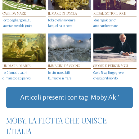
CASE DA MARE
IL MARE IN TAVOLA
REGALI SOTTO IL SOLE
Porto degli argonauti,
I cibi che fanno venire
Idee regalo per chi
la costa smeralda jonica
l’acquolina in bocca
ama barche e mare
UN MARE DI ARTE
IMMAGINI DA SOGNO
STORIE E PERSONAGGI
I più famosi quadri
Le più incredibili
Carlo Riva, l’ingegnere
di mare copiati per voi
burrasche in mare
che stupi' il mondo
Articoli presenti con tag 'Moby Aki'
MOBY, LA FLOTTA CHE UNISCE
L'ITALIA