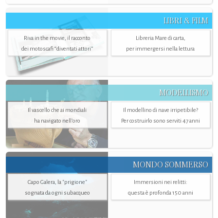
LIBRI & FILM
Riva in the movie, il racconto
Libreria Mare di carta,
dei motoscafi “diventati attori”
per immergersi nella lettura
MODELLISMO
Il vascello che ai mondiali
Il modellino di nave irripetibile?
ha navigato nell’oro
Per costruirlo sono serviti 47 anni
MONDO SOMMERSO
Capo Galera, la "prigione"
Immersioni nei relitti:
sognata da ogni subacqueo
questa è profonda 150 anni