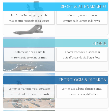
SPORT & ALLENAMENTO
Top Excite Technogym, per chi
Windsurf, a caccia di onde
vuol costruirsi un fisico da regata
e vento dalla Corsica a Okinawa
STORIE
L’isola che non c'è è esistita
La flotta tedesca si suicidò così
ma è vissuta solo cinque mesi
autoaffondandosi a Scapa Flow
TECNOLOGIA & RICERCA
Cemento mangiasmog, per avere
Controllate la barca al mare senza
porti più puliti e meno inquinati
muovervi da casa, dall’ufficio