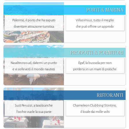
PORTI & MARINA
Palermo, il porto che ha saputo
Villasimius, tutto il meglio
diventare attrazione turistica
che può offrire un approdo
PRODOTTI & FORNITORI
Navaltecnosud, datemi un punto
Egaf, la bussola per non
e vi solleverò il mondo nautico
perdersi in un mare di pratiche
RISTORANTI
Just Peruzzi, a tavola anche
Chameleon Clubbing Stintino,
l’occhio vuole la sua parte
il locale dai mille volti