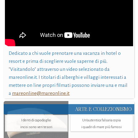
Dedicato a chi vuole prenotare una vacanza in hotel o
resort e prima di scegliere vuole saperne di più.
"Visitandolo" attraverso un video selezionato da
mareonline.it. I titolari di alberghi e villaggi interessati a
mettere on line propri filmati possono inviare una e mail
a
mareonline@mareonline.it
ARTE E COLLEZIONISMO
I denti di capodoglio
Un’autentica falsaria copia
incisi sono veri tesori
i quadri di mare più famosi