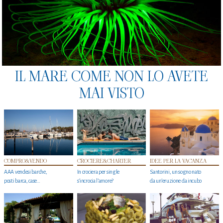
IL MARE COME NON LO AVETE
MAI VISTO
COMPRO&VENDO
CROCIERE&CHARTER
IDEE PER LA VACANZA
AAA vendesi barche,
In crociera per single
Santorini, un sogno nato
posti barca, case…
s'incrocia l’amore?
da un’eruzione da incubo