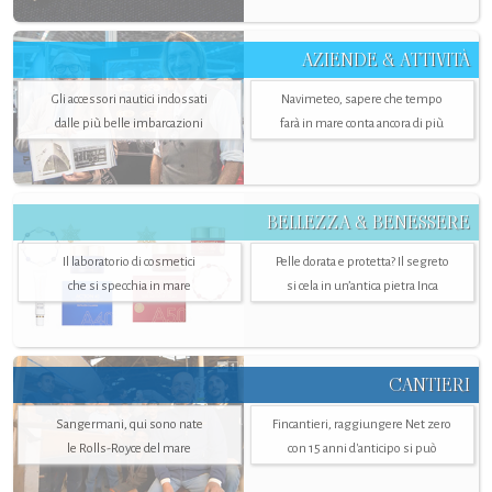
AZIENDE & ATTIVITÀ
Gli accessori nautici indossati
Navimeteo, sapere che tempo
dalle più belle imbarcazioni
farà in mare conta ancora di più
BELLEZZA & BENESSERE
Il laboratorio di cosmetici
Pelle dorata e protetta? Il segreto
che si specchia in mare
si cela in un’antica pietra Inca
CANTIERI
Sangermani, qui sono nate
Fincantieri, raggiungere Net zero
le Rolls-Royce del mare
con 15 anni d'anticipo si può