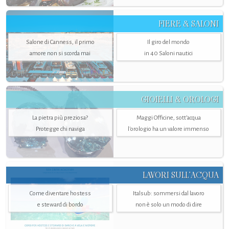
FIERE & SALONI
Salone di Canness, il primo
Il giro del mondo
amore non si scorda mai
in 40 Saloni nautici
GIOIELLI & OROLOGI
La pietra più preziosa?
Maggi Officine, sott’acqua
Protegge chi naviga
l'orologio ha un valore immenso
LAVORI SULL’ACQUA
Come diventare hostess
Italsub: sommersi dal lavoro
e steward di bordo
non è solo un modo di dire