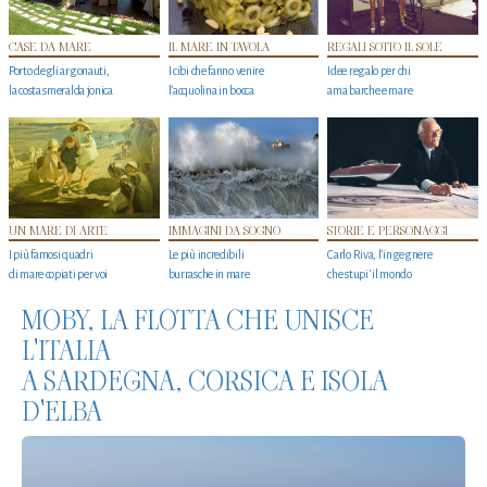
CASE DA MARE
IL MARE IN TAVOLA
REGALI SOTTO IL SOLE
Porto degli argonauti,
I cibi che fanno venire
Idee regalo per chi
la costa smeralda jonica
l’acquolina in bocca
ama barche e mare
UN MARE DI ARTE
IMMAGINI DA SOGNO
STORIE E PERSONAGGI
I più famosi quadri
Le più incredibili
Carlo Riva, l’ingegnere
di mare copiati per voi
burrasche in mare
che stupi' il mondo
MOBY, LA FLOTTA CHE UNISCE
L'ITALIA
A SARDEGNA, CORSICA E ISOLA
D'ELBA