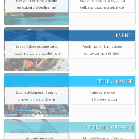
Navigare nei fiordi fa fiorire
Stad Amsterdam, la leggenda
emozioni profondissime
della navigazione a vela rivive
EVENTI
Le sagre dove gustare tutto
Fondali puliti, la missione
il sapore più profondo del mare
contro un mare di rifiuti
FIERE & SALONI
Salone di Canness, il primo
Il giro del mondo
amore non si scorda mai
in 40 Saloni nautici
GIOIELLI & OROLOGI
La pietra più preziosa?
Maggi Officine, sott’acqua