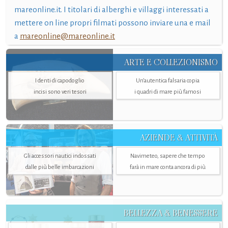
mareonline.it. I titolari di alberghi e villaggi interessati a
mettere on line propri filmati possono inviare una e mail
a
mareonline@mareonline.it
ARTE E COLLEZIONISMO
I denti di capodoglio
Un’autentica falsaria copia
incisi sono veri tesori
i quadri di mare più famosi
AZIENDE & ATTIVITÀ
Gli accessori nautici indossati
Navimeteo, sapere che tempo
dalle più belle imbarcazioni
farà in mare conta ancora di più
BELLEZZA & BENESSERE