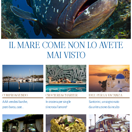
IL MARE COME NON LO AVETE
MAI VISTO
COMPRO&VENDO
CROCIERE&CHARTER
IDEE PER LA VACANZA
AAA vendesi barche,
In crociera per single
Santorini, un sogno nato
posti barca, case…
s'incrocia l’amore?
da un’eruzione da incubo