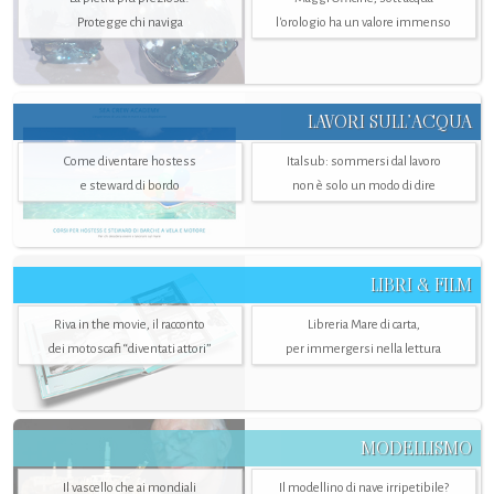
Protegge chi naviga
l'orologio ha un valore immenso
LAVORI SULL’ACQUA
Come diventare hostess
Italsub: sommersi dal lavoro
e steward di bordo
non è solo un modo di dire
LIBRI & FILM
Riva in the movie, il racconto
Libreria Mare di carta,
dei motoscafi “diventati attori”
per immergersi nella lettura
MODELLISMO
Il vascello che ai mondiali
Il modellino di nave irripetibile?