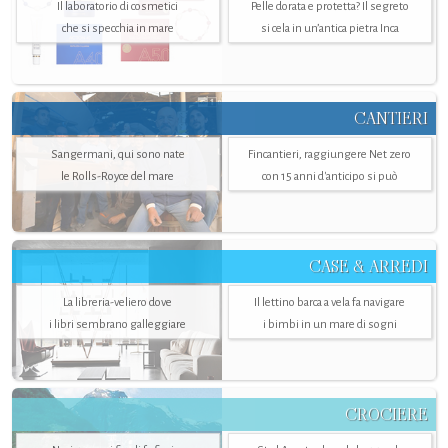
Il laboratorio di cosmetici
Pelle dorata e protetta? Il segreto
che si specchia in mare
si cela in un’antica pietra Inca
CANTIERI
Sangermani, qui sono nate
Fincantieri, raggiungere Net zero
le Rolls-Royce del mare
con 15 anni d'anticipo si può
CASE & ARREDI
La libreria-veliero dove
Il lettino barca a vela fa navigare
i libri sembrano galleggiare
i bimbi in un mare di sogni
CROCIERE