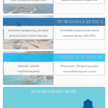
ma è vissuta solo cinque mesi
autoaffondandosi a Scapa Flow
TECNOLOGIA & RICERCA
Cemento mangiasmog, per avere
Controllate la barca al mare senza
porti più puliti e meno inquinati
muovervi da casa, dall’ufficio
TURISMO & ATTRAZIONI
Trabocchi, i pontili
Portovenere, il borgo di pescatori
"macchine da pesca"
irresistibile esca per i turisti
MI MANDA MAREONLINE