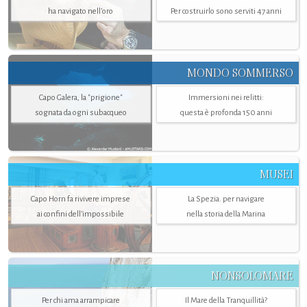
ha navigato nell’oro
Per costruirlo sono serviti 47 anni
MONDO SOMMERSO
Capo Galera, la "prigione"
Immersioni nei relitti:
sognata da ogni subacqueo
questa è profonda 150 anni
MUSEI
Capo Horn fa rivivere imprese
La Spezia. per navigare
ai confini dell’impossibile
nella storia della Marina
NONSOLOMARE
Per chi ama arrampicare
Il Mare della Tranquillità?