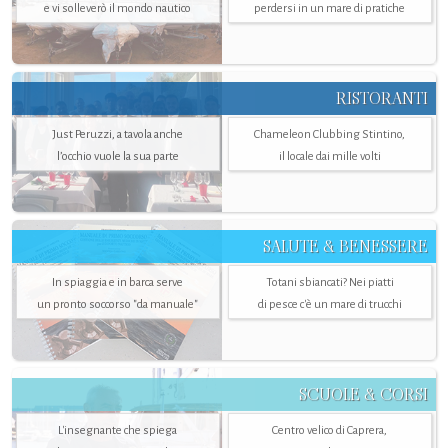
e vi solleverò il mondo nautico
perdersi in un mare di pratiche
RISTORANTI
Just Peruzzi, a tavola anche
Chameleon Clubbing Stintino,
l’occhio vuole la sua parte
il locale dai mille volti
SALUTE & BENESSERE
In spiaggia e in barca serve
Totani sbiancati? Nei piatti
un pronto soccorso "da manuale"
di pesce c'è un mare di trucchi
SCUOLE & CORSI
L'insegnante che spiega
Centro velico di Caprera,