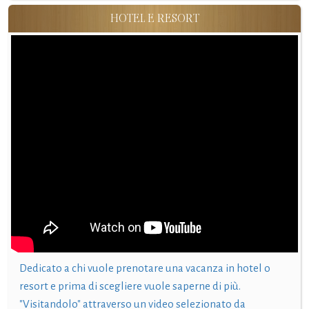
HOTEL E RESORT
Dedicato a chi vuole prenotare una vacanza in hotel o
resort e prima di scegliere vuole saperne di più.
"Visitandolo" attraverso un video selezionato da