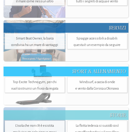
il mare come nessun altro
tutti i segreti di acqua e vento
SERVIZI
Smart Boat Owner, la barca
Spiagge accessibili a disabili:
condivisa ha un mare di vantaggi
questa è un esempio da seguire
SPORT & ALLENAMENTO
Top Excite Technogym, per chi
Windsurf, a caccia di onde
vuol costruirsi un fisico da regata
e vento dalla Corsica a Okinawa
STORIE
L’isola che non c'è è esistita
La flotta tedesca si suicidò così