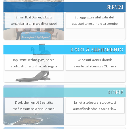
SERVIZI
Smart Boat Owner, la barca
Spiagge accessibili a disabili:
condivisa ha un mare di vantaggi
questa è un esempio da seguire
SPORT & ALLENAMENTO
Top Excite Technogym, per chi
Windsurf, a caccia di onde
vuol costruirsi un fisico da regata
e vento dalla Corsica a Okinawa
STORIE
L’isola che non c'è è esistita
La flotta tedesca si suicidò così
ma è vissuta solo cinque mesi
autoaffondandosi a Scapa Flow