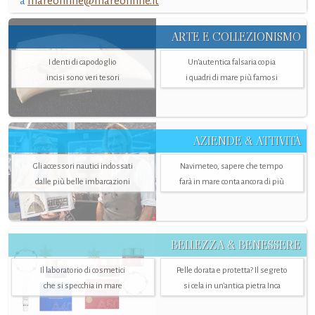
a
mareonline@mareonline.it
ARTE E COLLEZIONISMO
I denti di capodoglio
Un’autentica falsaria copia
incisi sono veri tesori
i quadri di mare più famosi
AZIENDE & ATTIVITÀ
Gli accessori nautici indossati
Navimeteo, sapere che tempo
dalle più belle imbarcazioni
farà in mare conta ancora di più
BELLEZZA & BENESSERE
Il laboratorio di cosmetici
Pelle dorata e protetta? Il segreto
che si specchia in mare
si cela in un’antica pietra Inca