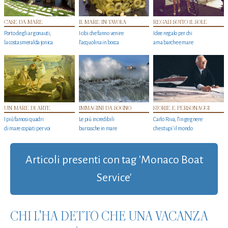
CASE DA MARE
IL MARE IN TAVOLA
REGALI SOTTO IL SOLE
Porto degli argonauti,
I cibi che fanno venire
Idee regalo per chi
la costa smeralda jonica
l’acquolina in bocca
ama barche e mare
UN MARE DI ARTE
IMMAGINI DA SOGNO
STORIE E PERSONAGGI
I più famosi quadri
Le più incredibili
Carlo Riva, l’ingegnere
di mare copiati per voi
burrasche in mare
che stupi' il mondo
Articoli presenti con tag 'Monaco Boat
Service'
CHI L'HA DETTO CHE UNA VACANZA