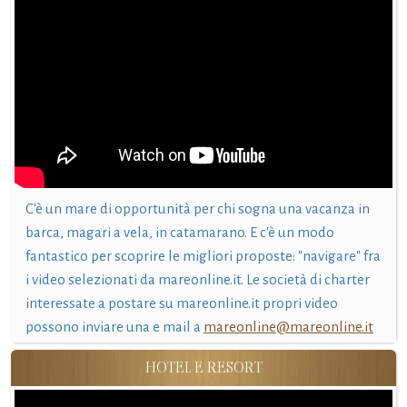
C'è un mare di opportunità per chi sogna una vacanza in
barca, magari a vela, in catamarano. E c'è un modo
fantastico per scoprire le migliori proposte: "navigare" fra
i video selezionati da mareonline.it. Le società di charter
interessate a postare su mareonline.it propri video
possono inviare una e mail a
mareonline@mareonline.it
HOTEL E RESORT