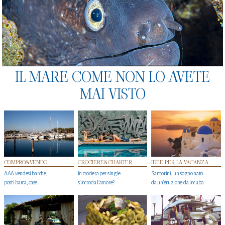
IL MARE COME NON LO AVETE
MAI VISTO
COMPRO&VENDO
CROCIERE&CHARTER
IDEE PER LA VACANZA
AAA vendesi barche,
In crociera per single
Santorini, un sogno nato
posti barca, case…
s'incrocia l’amore?
da un’eruzione da incubo