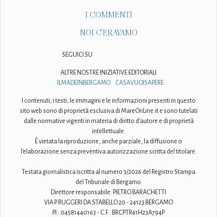
I COMMENTI
NOI C'ERAVAMO
SEGUICI SU
ALTRE NOSTRE INIZIATIVE EDITORIALI
ILMADEINBERGAMO
CASAVUOISAPERE
I contenuti, i testi, le immagini e le informazioni presenti in questo
sito web sono di proprietà esclusiva di MareOnLine.it e sono tutelati
dalle normative vigenti in materia di diritto d'autore e di proprietà
intellettuale.
È vietata la riproduzione, anche parziale, la diffusione o
l'elaborazione senza preventiva autorizzazione scritta del titolare.
Testata giornalistica iscritta al numero 3/2026 del Registro Stampa
del Tribunale di Bergamo.
Direttore responsabile: PIETRO BARACHETTI
VIA P. RUGGERI DA STABELLO 20 - 24123 BERGAMO
P.I.: 04581440163 - C.F.: BRCPTR61H23A794P