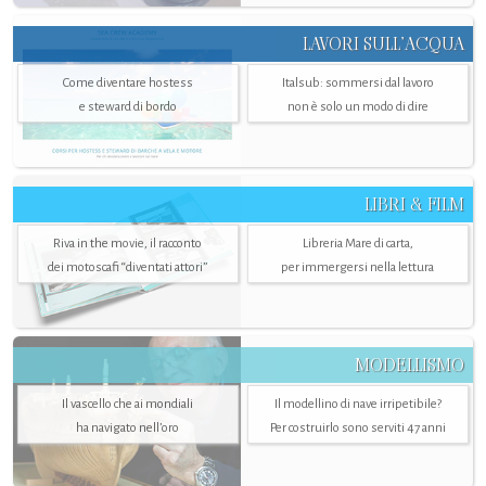
LAVORI SULL’ACQUA
Come diventare hostess
Italsub: sommersi dal lavoro
e steward di bordo
non è solo un modo di dire
LIBRI & FILM
Riva in the movie, il racconto
Libreria Mare di carta,
dei motoscafi “diventati attori”
per immergersi nella lettura
MODELLISMO
Il vascello che ai mondiali
Il modellino di nave irripetibile?
ha navigato nell’oro
Per costruirlo sono serviti 47 anni