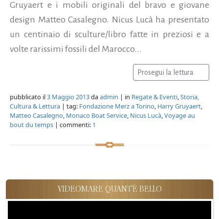
Gruyaert e i mobili originali del bravo e giovane
design Matteo Casalegno. Nicus Lucà ha presentato
un centinaio di sculture/libro fatte in preziosi e a
volte rarissimi fossili del Marocco...
Prosegui la lettura
pubblicato il
3 Maggio 2013
da
admin
| in
Regate & Eventi
,
Storia,
Cultura & Lettura
| tag:
Fondazione Merz a Torino
,
Harry Gruyaert
,
Matteo Casalegno
,
Monaco Boat Service
,
Nicus Lucà
,
Voyage au
bout du temps
| commenti:
1
VIDEOMARE QUANT'È BELLO