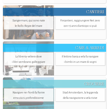
CANTIERI
Sangermani, qui sono nate
Fincantieri, raggiungere Net zero
le Rolls-Royce del mare
con 15 anni d'anticipo si può
CASE & ARREDI
La libreria-veliero dove
Il lettino barca a vela fa navigare
i libri sembrano galleggiare
i bimbi in un mare di sogni
CROCIERE
Navigare nei fiordi fa fiorire
Stad Amsterdam, la leggenda
emozioni profondissime
della navigazione a vela rivive