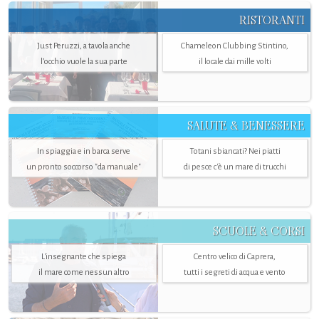
RISTORANTI
Just Peruzzi, a tavola anche
Chameleon Clubbing Stintino,
l’occhio vuole la sua parte
il locale dai mille volti
SALUTE & BENESSERE
In spiaggia e in barca serve
Totani sbiancati? Nei piatti
un pronto soccorso "da manuale"
di pesce c'è un mare di trucchi
SCUOLE & CORSI
L'insegnante che spiega
Centro velico di Caprera,
il mare come nessun altro
tutti i segreti di acqua e vento