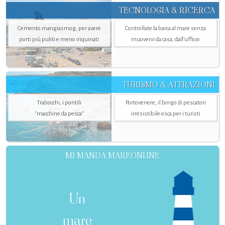
TECNOLOGIA & RICERCA
Cemento mangiasmog, per avere
Controllate la barca al mare senza
porti più puliti e meno inquinati
muovervi da casa, dall’ufficio
TURISMO & ATTRAZIONI
Trabocchi, i pontili
Portovenere, il borgo di pescatori
"macchine da pesca"
irresistibile esca per i turisti
MI MANDA MAREONLINE
Un
mare