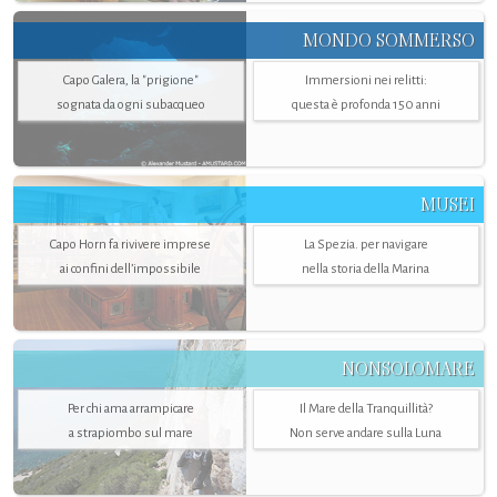
MONDO SOMMERSO
Capo Galera, la "prigione"
Immersioni nei relitti:
sognata da ogni subacqueo
questa è profonda 150 anni
MUSEI
Capo Horn fa rivivere imprese
La Spezia. per navigare
ai confini dell’impossibile
nella storia della Marina
NONSOLOMARE
Per chi ama arrampicare
Il Mare della Tranquillità?
a strapiombo sul mare
Non serve andare sulla Luna