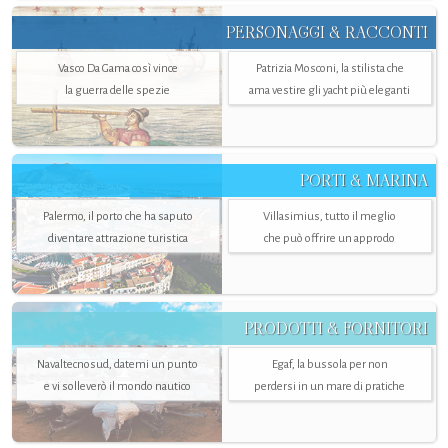
PERSONAGGI & RACCONTI
Vasco Da Gama così vince
Patrizia Mosconi, la stilista che
la guerra delle spezie
ama vestire gli yacht più eleganti
PORTI & MARINA
Palermo, il porto che ha saputo
Villasimius, tutto il meglio
diventare attrazione turistica
che può offrire un approdo
PRODOTTI & FORNITORI
Navaltecnosud, datemi un punto
Egaf, la bussola per non
e vi solleverò il mondo nautico
perdersi in un mare di pratiche