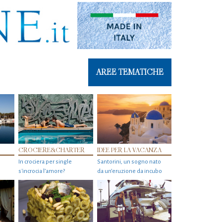
AREE TEMATICHE
CROCIERE&CHARTER
IDEE PER LA VACANZA
In crociera per single
Santorini, un sogno nato
s'incrocia l’amore?
da un’eruzione da incubo