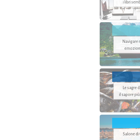
i libri se
Navigare ne
emozion
Le sagre 
il sapore pi
Salone di