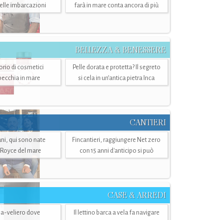
belle imbarcazioni
farà in mare conta ancora di più
BELLEZZA & BENESSERE
torio di cosmetici
Pelle dorata e protetta? Il segreto
specchia in mare
si cela in un’antica pietra Inca
CANTIERI
i, qui sono nate
Fincantieri, raggiungere Net zero
-Royce del mare
con 15 anni d'anticipo si può
CASE & ARREDI
ria-veliero dove
Il lettino barca a vela fa navigare