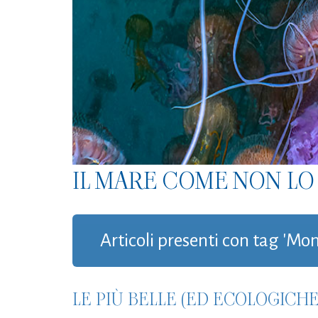
IL MARE COME NON LO 
Articoli presenti con tag 'M
LE PIÙ BELLE (ED ECOLOGICH