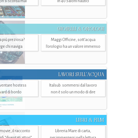
n si scorda mai
in 40 Saloni nautici
GIOIELLI & OROLOGI
ra più preziosa?
Maggi Officine, sott’acqua
ge chi naviga
l'orologio ha un valore immenso
LAVORI SULL’ACQUA
ventare hostess
Italsub: sommersi dal lavoro
ward di bordo
non è solo un modo di dire
LIBRI & FILM
 movie, il racconto
Libreria Mare di carta,
i “diventati attori”
per immergersi nella lettura