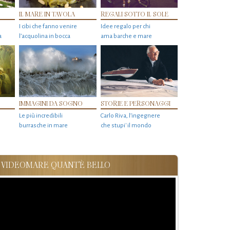
IL MARE IN TAVOLA
REGALI SOTTO IL SOLE
I cibi che fanno venire
Idee regalo per chi
a
l’acquolina in bocca
ama barche e mare
IMMAGINI DA SOGNO
STORIE E PERSONAGGI
Le più incredibili
Carlo Riva, l’ingegnere
burrasche in mare
che stupi' il mondo
VIDEOMARE QUANT'È BELLO