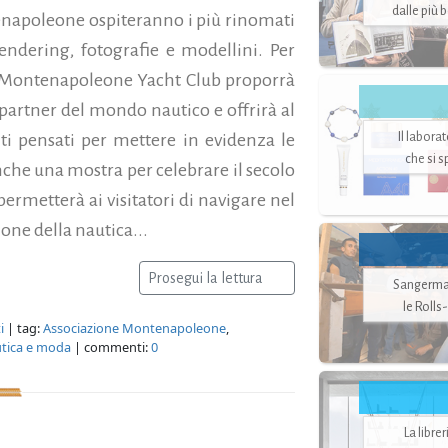
dalle più 
tenapoleone ospiteranno i più rinomati
rendering, fotografie e modellini. Per
o, Montenapoleone Yacht Club proporrà
 partner del mondo nautico e offrirà al
Il labora
i pensati per mettere in evidenza le
che si 
nche una mostra per celebrare il secolo
permetterà ai visitatori di navigare nel
one della nautica...
Prosegui la lettura
Sangerman
le Rolls
i
| tag:
Associazione Montenapoleone
,
tica e moda
| commenti:
0
La libre