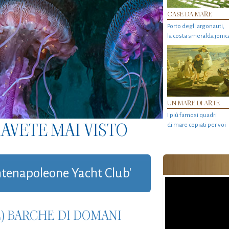
CASE DA MARE
Porto degli argonauti,
la costa smeralda jonic
UN MARE DI ARTE
I più famosi quadri
AVETE MAI VISTO
di mare copiati per voi
ontenapoleone Yacht Club'
E) BARCHE DI DOMANI