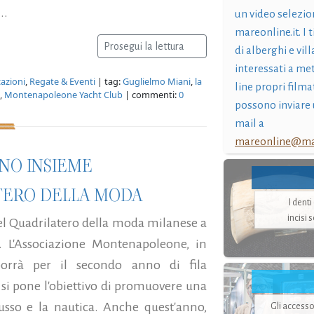
..
un video selezio
mareonline.it. I t
Prosegui la lettura
di alberghi e vil
interessati a me
azioni
,
Regate & Eventi
| tag:
Guglielmo Miani
,
la
line propri filma
,
Montenapoleone Yacht Club
| commenti:
0
possono inviare 
mail a
mareonline@mar
ANO INSIEME
TERO DELLA MODA
I dent
incisi 
del Quadrilatero della moda milanese a
. L'Associazione Montenapoleone, in
oporrà per il secondo anno di fila
i pone l'obiettivo di promuovere una
lusso e la nautica. Anche quest'anno,
Gli accesso