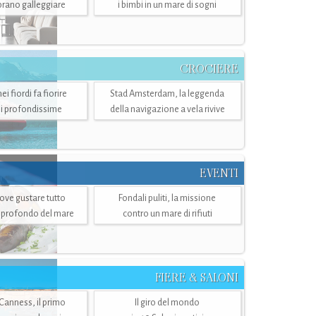
mbrano galleggiare
i bimbi in un mare di sogni
CROCIERE
i fiordi fa fiorire
Stad Amsterdam, la leggenda
i profondissime
della navigazione a vela rivive
EVENTI
dove gustare tutto
Fondali puliti, la missione
ù profondo del mare
contro un mare di rifiuti
FIERE & SALONI
 Canness, il primo
Il giro del mondo