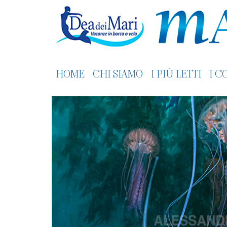
HOME
CHI SIAMO
I PIÙ LETTI
I C