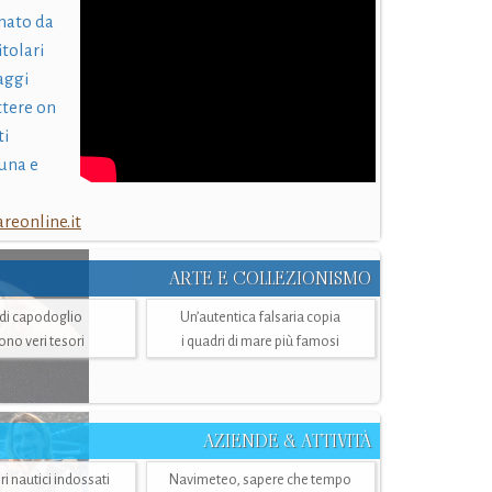
nato da
itolari
laggi
ttere on
ti
una e
eonline.it
ARTE E COLLEZIONISMO
i di capodoglio
Un’autentica falsaria copia
sono veri tesori
i quadri di mare più famosi
AZIENDE & ATTIVITÀ
ri nautici indossati
Navimeteo, sapere che tempo