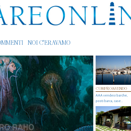
OMMENTI
NOI C'ERAVAMO
COMPRO&VENDO
AAA vendesi barche,
posti barca, case…