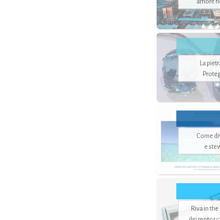
amore no
La piet
Proteg
Come di
e ste
Riva in the
dei motoscaf