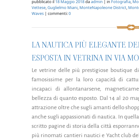
pubblicato il
18 Maggio 2018
da
admin
| in
Fotografia
,
Mod
Vettese
,
Guglielmo Miani
,
MonteNapoleone District
,
Monte
Waves
| commenti:
0
LA NAUTICA PIÙ ELEGANTE DEL
ESPOSTA IN VETRINA IN VIA 
Le vetrine delle più prestigiose boutique
famosissime per la loro capacità di cattur
incapaci di allontanarsene, magneticament
bellezza di quanto esposto. Dal 14 al 20 maggi
attrazione oltre che sugli amanti dello shop
anche sugli appassionati di nautica. In quell
scritto pagine di storia della città esporrann
più rinomati cantieri nautici e Yacht club d