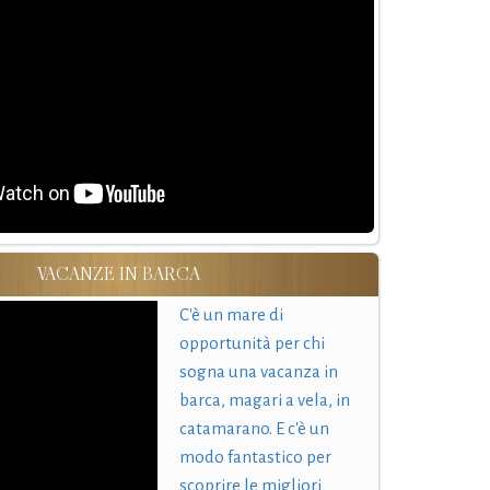
VACANZE IN BARCA
C'è un mare di
opportunità per chi
sogna una vacanza in
barca, magari a vela, in
catamarano. E c'è un
modo fantastico per
scoprire le migliori