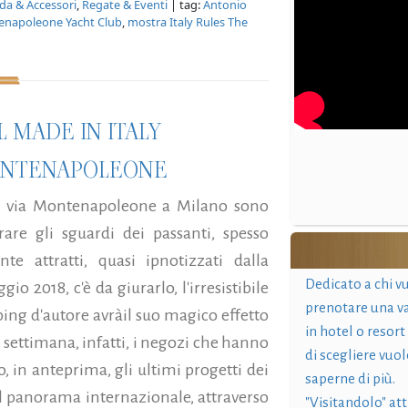
a & Accessori
,
Regate & Eventi
| tag:
Antonio
napoleone Yacht Club
,
mostra Italy Rules The
 MADE IN ITALY
MONTENAPOLEONE
 di via Montenapoleone a Milano sono
are gli sguardi dei passanti, spesso
e attratti, quasi ipnotizzati dalla
Dedicato a chi v
o 2018, c'è da giurarlo, l'irresistibile
prenotare una v
ping d'autore avràil suo magico effetto
in hotel o resort
a settimana, infatti, i negozi che hanno
di scegliere vuol
o, in anteprima, gli ultimi progetti dei
saperne di più.
el panorama internazionale, attraverso
"Visitandolo" at