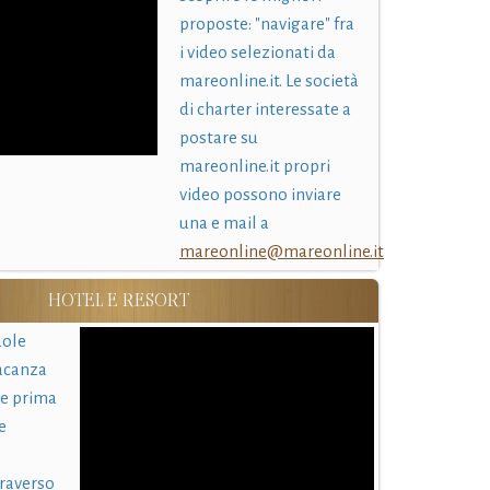
proposte: "navigare" fra
i video selezionati da
mareonline.it. Le società
di charter interessate a
postare su
mareonline.it propri
video possono inviare
una e mail a
mareonline@mareonline.it
HOTEL E RESORT
uole
acanza
 e prima
e
traverso