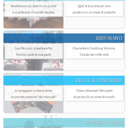
Navaltecnosud, datemi un punto
Egaf, la bussola per non
e vi solleverò il mondo nautico
perdersi in un mare di pratiche
RISTORANTI
Just Peruzzi, a tavola anche
Chameleon Clubbing Stintino,
l’occhio vuole la sua parte
il locale dai mille volti
SALUTE & BENESSERE
In spiaggia e in barca serve
Totani sbiancati? Nei piatti
un pronto soccorso "da manuale"
di pesce c'è un mare di trucchi
SCUOLE & CORSI