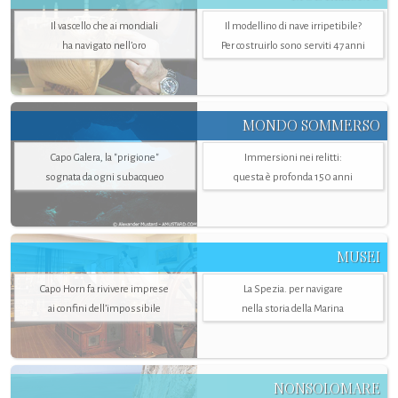
Il vascello che ai mondiali
Il modellino di nave irripetibile?
ha navigato nell’oro
Per costruirlo sono serviti 47 anni
MONDO SOMMERSO
Capo Galera, la "prigione"
Immersioni nei relitti:
sognata da ogni subacqueo
questa è profonda 150 anni
MUSEI
Capo Horn fa rivivere imprese
La Spezia. per navigare
ai confini dell’impossibile
nella storia della Marina
NONSOLOMARE