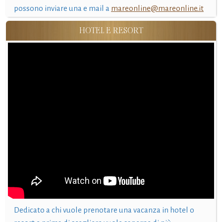
possono inviare una e mail a
mareonline@mareonline.it
HOTEL E RESORT
Dedicato a chi vuole prenotare una vacanza in hotel o