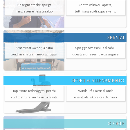
L'insegnante che spiega
Centro velico di Caprera,
il mare come nessun altro
tutti i segreti di acqua e vento
SERVIZI
Smart Boat Owner, la barca
Spiagge accessibili a disabili:
condivisa ha un mare di vantaggi
questa è un esempio da seguire
SPORT & ALLENAMENTO
Top Excite Technogym, per chi
Windsurf, a caccia di onde
vuol costruirsi un fisico da regata
e vento dalla Corsica a Okinawa
STORIE