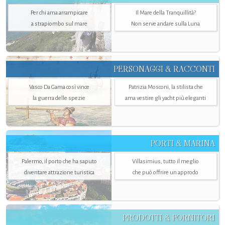
Per chi ama arrampicare
Il Mare della Tranquillità?
a strapiombo sul mare
Non serve andare sulla Luna
PERSONAGGI & RACCONTI
Vasco Da Gama così vince
Patrizia Mosconi, la stilista che
la guerra delle spezie
ama vestire gli yacht più eleganti
PORTI & MARINA
Palermo, il porto che ha saputo
Villasimius, tutto il meglio
diventare attrazione turistica
che può offrire un approdo
PRODOTTI & FORNITORI