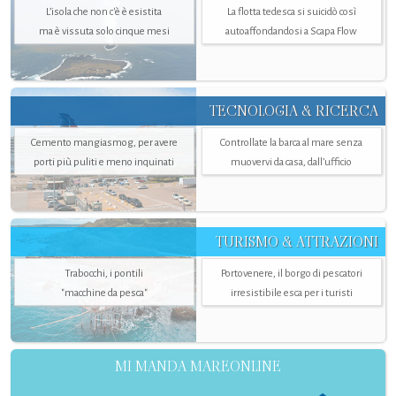
L’isola che non c'è è esistita
La flotta tedesca si suicidò così
ma è vissuta solo cinque mesi
autoaffondandosi a Scapa Flow
TECNOLOGIA & RICERCA
Cemento mangiasmog, per avere
Controllate la barca al mare senza
porti più puliti e meno inquinati
muovervi da casa, dall’ufficio
TURISMO & ATTRAZIONI
Trabocchi, i pontili
Portovenere, il borgo di pescatori
"macchine da pesca"
irresistibile esca per i turisti
MI MANDA MAREONLINE