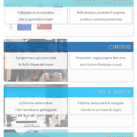
BELLEZZA & BENESSERE
Il laboratorio di cosmetici
Pelle dorata e protetta? Il segreto
che si specchia in mare
si cela in un’antica pietra Inca
CANTIERI
Sangermani, qui sono nate
Fincantieri, raggiungere Net zero
le Rolls-Royce del mare
con 15 anni d'anticipo si può
CASE & ARREDI
La libreria-veliero dove
Il lettino barca a vela fa navigare
i libri sembrano galleggiare
i bimbi in un mare di sogni