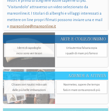
resort e prima di scegliere vuole saperne di più.
"Visitandolo" attraverso un video selezionato da
mareonline.it. I titolari di alberghi e villaggi interessati a
mettere on line propri filmati possono inviare una e mail
a
mareonline@mareonline.it
ARTE E COLLEZIONISMO
I denti di capodoglio
Un’autentica falsaria copia
incisi sono veri tesori
i quadri di mare più famosi
AZIENDE & ATTIVITÀ
Gli accessori nautici indossati
Navimeteo, sapere che tempo
dalle più belle imbarcazioni
farà in mare conta ancora di più