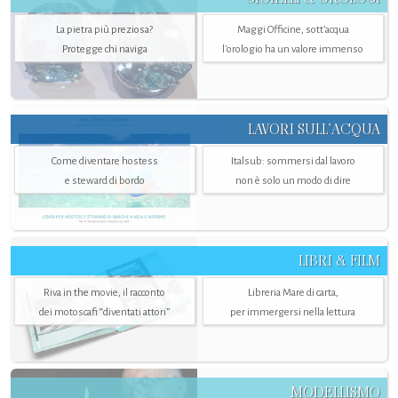
La pietra più preziosa?
Maggi Officine, sott’acqua
Protegge chi naviga
l'orologio ha un valore immenso
LAVORI SULL’ACQUA
Come diventare hostess
Italsub: sommersi dal lavoro
e steward di bordo
non è solo un modo di dire
LIBRI & FILM
Riva in the movie, il racconto
Libreria Mare di carta,
dei motoscafi “diventati attori”
per immergersi nella lettura
MODELLISMO