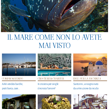
IL MARE COME NON LO AVETE
MAI VISTO
COMPRO&VENDO
CROCIERE&CHARTER
IDEE PER LA VACANZA
AAA vendesi barche,
In crociera per single
Santorini, un sogno nato
posti barca, case…
s'incrocia l’amore?
da un’eruzione da incubo