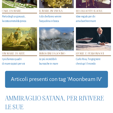
CASE DA MARE
IL MARE IN TAVOLA
REGALI SOTTO IL SOLE
Porto degli argonauti,
I cibi che fanno venire
Idee regalo per chi
la costa smeralda jonica
l’acquolina in bocca
ama barche e mare
UN MARE DI ARTE
IMMAGINI DA SOGNO
STORIE E PERSONAGGI
I più famosi quadri
Le più incredibili
Carlo Riva, l’ingegnere
di mare copiati per voi
burrasche in mare
che stupi' il mondo
Articoli presenti con tag 'Moonbeam IV'
AMMIRAGLIO SATANA, PER RIVIVERE
LE SUE