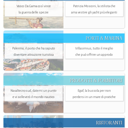
Vasco Da Gama così vince
Patrizia Mosconi, la stilista che
la guerra delle spezie
ama vestire gli yacht più eleganti
PORTI & MARINA
Palermo, il porto che ha saputo
Villasimius, tutto il meglio
diventare attrazione turistica
che può offrire un approdo
PRODOTTI & FORNITORI
Navaltecnosud, datemi un punto
Egaf, la bussola per non
e vi solleverò il mondo nautico
perdersi in un mare di pratiche
RISTORANTI