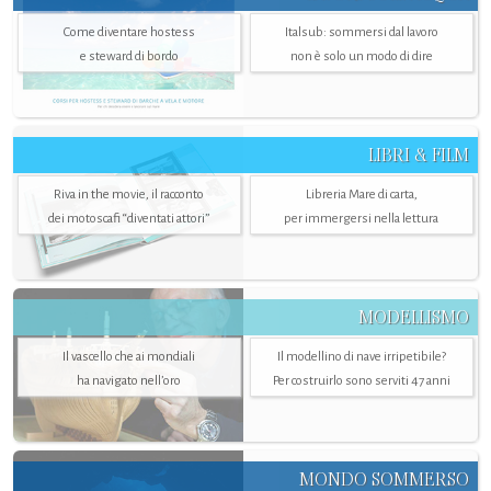
Come diventare hostess
Italsub: sommersi dal lavoro
e steward di bordo
non è solo un modo di dire
LIBRI & FILM
Riva in the movie, il racconto
Libreria Mare di carta,
dei motoscafi “diventati attori”
per immergersi nella lettura
MODELLISMO
Il vascello che ai mondiali
Il modellino di nave irripetibile?
ha navigato nell’oro
Per costruirlo sono serviti 47 anni
MONDO SOMMERSO