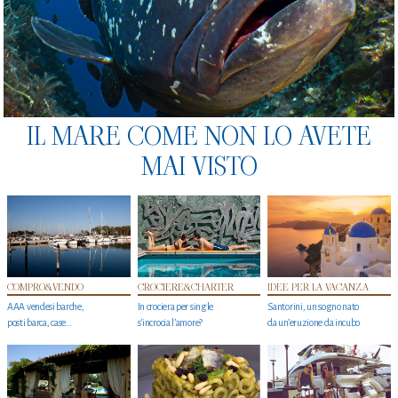
IL MARE COME NON LO AVETE
MAI VISTO
COMPRO&VENDO
CROCIERE&CHARTER
IDEE PER LA VACANZA
AAA vendesi barche,
In crociera per single
Santorini, un sogno nato
posti barca, case…
s'incrocia l’amore?
da un’eruzione da incubo