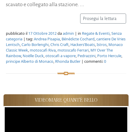
scavato e collegato alla stazione. ...
Prosegui la lettura
pubblicato il
17 Ottobre 2012
da
admin
| in
Regate & Eventi
,
Senza
categoria
| tag:
Andrea Pisapia
,
Bénédicte Cochard
,
cantiere De Vries
Lentsch
,
Carlo Borlenghi
,
Chris Craft
,
Hackers’Boats
,
Istros
,
Monaco
Classic Week
,
motoscafi Riva
,
motoscafo Ferrari
,
MY Over The
Rainbow
,
Noëlle Duck
,
otoscafi a vapore
,
Pedrazzini
,
Porto Hercule
,
principe Alberto di Monaco
,
Rhonda Butler
| commenti:
0
VIDEOMARE QUANT'È BELLO