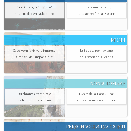
Capo Galera, la "prigione"
Immersioni nei relitti:
sognata da ogni subacqueo
questa è profonda 150 anni
MUSEI
Capo Horn fa rivivere imprese
La Spezia. per navigare
ai confini dell’impossibile
nella storia della Marina
NONSOLOMARE
Per chi ama arrampicare
Il Mare della Tranquillità?
a strapiombo sul mare
Non serve andare sulla Luna
PERSONAGGI & RACCONTI