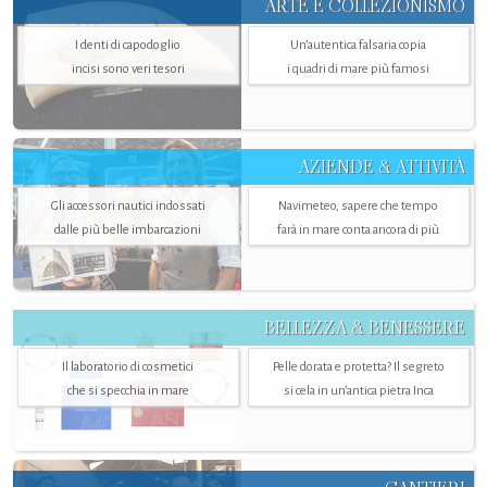
ARTE E COLLEZIONISMO
I denti di capodoglio
Un’autentica falsaria copia
incisi sono veri tesori
i quadri di mare più famosi
AZIENDE & ATTIVITÀ
Gli accessori nautici indossati
Navimeteo, sapere che tempo
dalle più belle imbarcazioni
farà in mare conta ancora di più
BELLEZZA & BENESSERE
Il laboratorio di cosmetici
Pelle dorata e protetta? Il segreto
che si specchia in mare
si cela in un’antica pietra Inca