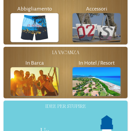
Abbigliamento
Accessori
LA VACANZA
In Barca
In Hotel / Resort
IDEE PER STUPIRE