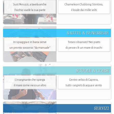
Just Peruzzi, a tavola anche
Chameleon Clubbing Stintino,
l’occhio vuole la sua parte
il locale dai mille volti
SALUTE & BENESSERE
In spiaggia e in barca serve
Totani sbiancati? Nei piatti
un pronto soccorso "da manuale"
di pesce c'è un mare di trucchi
SCUOLE & CORSI
L'insegnante che spiega
Centro velico di Caprera,
il mare come nessun altro
tutti i segreti di acqua e vento
SERVIZI