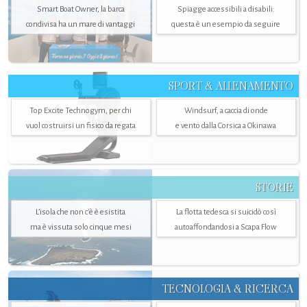
Smart Boat Owner, la barca
Spiagge accessibili a disabili:
condivisa ha un mare di vantaggi
questa è un esempio da seguire
SPORT & ALLENAMENTO
Top Excite Technogym, per chi
Windsurf, a caccia di onde
vuol costruirsi un fisico da regata
e vento dalla Corsica a Okinawa
STORIE
L’isola che non c'è è esistita
La flotta tedesca si suicidò così
ma è vissuta solo cinque mesi
autoaffondandosi a Scapa Flow
TECNOLOGIA & RICERCA