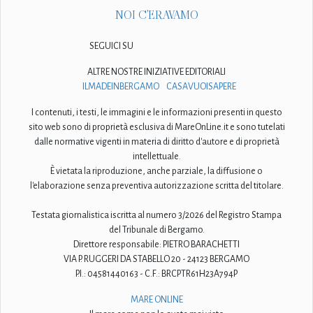
NOI C'ERAVAMO
SEGUICI SU
ALTRE NOSTRE INIZIATIVE EDITORIALI
ILMADEINBERGAMO
CASAVUOISAPERE
I contenuti, i testi, le immagini e le informazioni presenti in questo
sito web sono di proprietà esclusiva di MareOnLine.it e sono tutelati
dalle normative vigenti in materia di diritto d'autore e di proprietà
intellettuale.
È vietata la riproduzione, anche parziale, la diffusione o
l'elaborazione senza preventiva autorizzazione scritta del titolare.
Testata giornalistica iscritta al numero 3/2026 del Registro Stampa
del Tribunale di Bergamo.
Direttore responsabile: PIETRO BARACHETTI
VIA P. RUGGERI DA STABELLO 20 - 24123 BERGAMO
P.I.: 04581440163 - C.F.: BRCPTR61H23A794P
MARE ONLINE