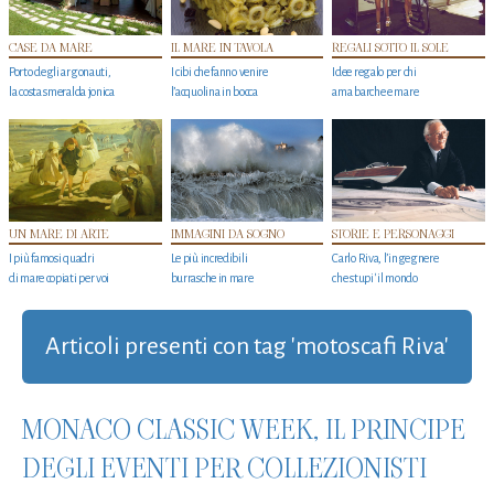
CASE DA MARE
IL MARE IN TAVOLA
REGALI SOTTO IL SOLE
Porto degli argonauti,
I cibi che fanno venire
Idee regalo per chi
la costa smeralda jonica
l’acquolina in bocca
ama barche e mare
UN MARE DI ARTE
IMMAGINI DA SOGNO
STORIE E PERSONAGGI
I più famosi quadri
Le più incredibili
Carlo Riva, l’ingegnere
di mare copiati per voi
burrasche in mare
che stupi' il mondo
Articoli presenti con tag 'motoscafi Riva'
MONACO CLASSIC WEEK, IL PRINCIPE
DEGLI EVENTI PER COLLEZIONISTI