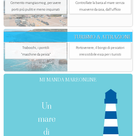
Cemento mangiasmog, per avere
Controllate la barca al mare senza
porti più puliti e meno inquinati
muovervi da casa, dall’ufficio
TURISMO & ATTRAZIONI
Trabocchi, i pontili
Portovenere, il borgo di pescatori
"macchine da pesca"
irresistibile esca per i turisti
MI MANDA MAREONLINE
Un
mare
di