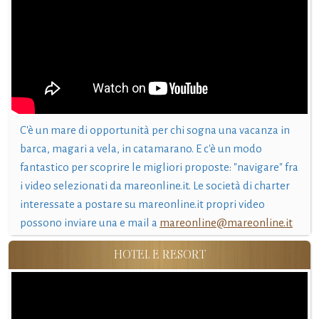
C'è un mare di opportunità per chi sogna una vacanza in
barca, magari a vela, in catamarano. E c'è un modo
fantastico per scoprire le migliori proposte: "navigare" fra
i video selezionati da mareonline.it. Le società di charter
interessate a postare su mareonline.it propri video
possono inviare una e mail a
mareonline@mareonline.it
HOTEL E RESORT