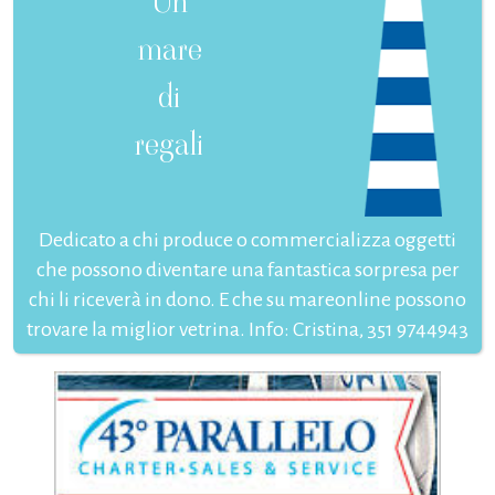
Un
mare
di
regali
Dedicato a chi produce o commercializza oggetti
che possono diventare una fantastica sorpresa per
chi li riceverà in dono. E che su mareonline possono
trovare la miglior vetrina. Info: Cristina, 351 9744943