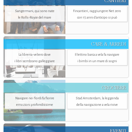
CANTIERI
Sangermani, qui sono nate
Fincantieri, raggiungere Net zero
le Rolls-Royce del mare
con 15 anni d'anticipo si può
CASE & ARREDI
La libreria-veliero dove
Il lettino barca a vela fa navigare
i libri sembrano galleggiare
i bimbi in un mare di sogni
CROCIERE
Navigare nei fiordi fa fiorire
Stad Amsterdam, la leggenda
emozioni profondissime
della navigazione a vela rivive
EVENTI