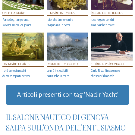
CASE DA MARE
IL MARE IN TAVOLA
REGALI SOTTO IL SOLE
Porto degli argonauti,
I cibi che fanno venire
Idee regalo per chi
la costa smeralda jonica
l’acquolina in bocca
ama barche e mare
UN MARE DI ARTE
IMMAGINI DA SOGNO
STORIE E PERSONAGGI
I più famosi quadri
Le più incredibili
Carlo Riva, l’ingegnere
di mare copiati per voi
burrasche in mare
che stupi' il mondo
Articoli presenti con tag 'Nadir Yacht'
IL SALONE NAUTICO DI GENOVA
SALPA SULL'ONDA DELL'ENTUSIASMO