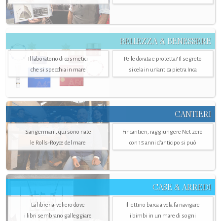
BELLEZZA & BENESSERE
Il laboratorio di cosmetici
Pelle dorata e protetta? Il segreto
che si specchia in mare
si cela in un’antica pietra Inca
CANTIERI
Sangermani, qui sono nate
Fincantieri, raggiungere Net zero
le Rolls-Royce del mare
con 15 anni d'anticipo si può
CASE & ARREDI
La libreria-veliero dove
Il lettino barca a vela fa navigare
i libri sembrano galleggiare
i bimbi in un mare di sogni