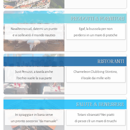
PRODOTTI & FORNITORI
Navaltecnosud, datemi un punto
Egaf, la bussola per non
e vi solleverò il mondo nautico
perdersi in un mare di pratiche
RISTORANTI
Just Peruzzi, a tavola anche
Chameleon Clubbing Stintino,
l’occhio vuole la sua parte
il locale dai mille volti
SALUTE & BENESSERE
In spiaggia e in barca serve
Totani sbiancati? Nei piatti
un pronto soccorso "da manuale"
di pesce c'è un mare di trucchi