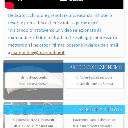
Dedicato a chi vuole prenotare una vacanza in hotel o
resort e prima di scegliere vuole saperne di più.
"Visitandolo" attraverso un video selezionato da
mareonline.it. I titolari di alberghi e villaggi interessati a
mettere on line propri filmati possono inviare una e mail
a
mareonline@mareonline.it
ARTE E COLLEZIONISMO
I denti di capodoglio
Un’autentica falsaria copia
incisi sono veri tesori
i quadri di mare più famosi
AZIENDE & ATTIVITÀ
Gli accessori nautici indossati
Navimeteo, sapere che tempo
dalle più belle imbarcazioni
farà in mare conta ancora di più