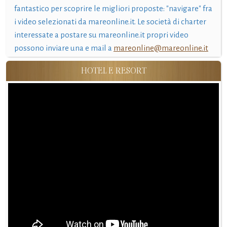
fantastico per scoprire le migliori proposte: "navigare" fra
i video selezionati da mareonline.it. Le società di charter
interessate a postare su mareonline.it propri video
possono inviare una e mail a
mareonline@mareonline.it
HOTEL E RESORT