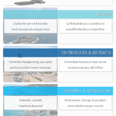
STORIE
L’isola che non c'è è esistita
La flotta tedesca si suicidò così
ma è vissuta solo cinque mesi
autoaffondandosi a Scapa Flow
TECNOLOGIA & RICERCA
Cemento mangiasmog, per avere
Controllate la barca al mare senza
porti più puliti e meno inquinati
muovervi da casa, dall’ufficio
TURISMO & ATTRAZIONI
Trabocchi, i pontili
Portovenere, il borgo di pescatori
"macchine da pesca"
irresistibile esca per i turisti