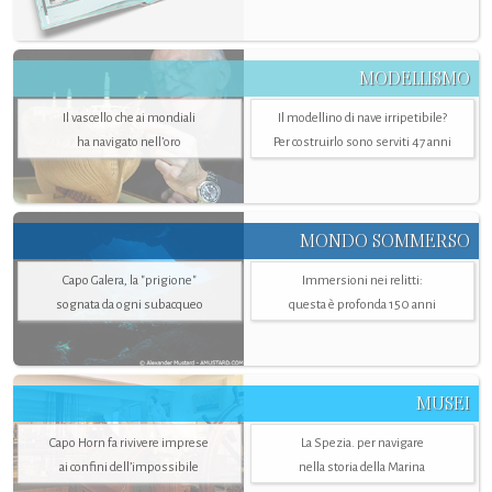
MODELLISMO
Il vascello che ai mondiali
Il modellino di nave irripetibile?
ha navigato nell’oro
Per costruirlo sono serviti 47 anni
MONDO SOMMERSO
Capo Galera, la "prigione"
Immersioni nei relitti:
sognata da ogni subacqueo
questa è profonda 150 anni
MUSEI
Capo Horn fa rivivere imprese
La Spezia. per navigare
ai confini dell’impossibile
nella storia della Marina