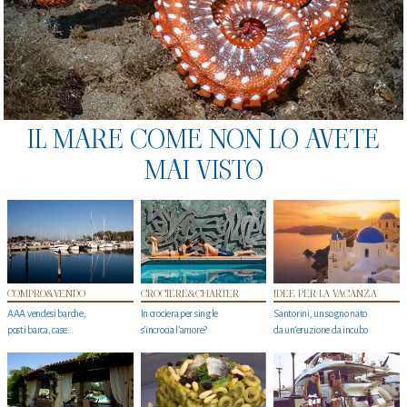
IL MARE COME NON LO AVETE
MAI VISTO
COMPRO&VENDO
CROCIERE&CHARTER
IDEE PER LA VACANZA
AAA vendesi barche,
In crociera per single
Santorini, un sogno nato
posti barca, case…
s'incrocia l’amore?
da un’eruzione da incubo