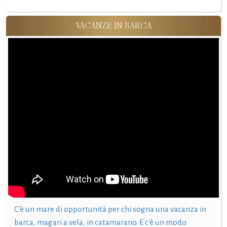
VACANZE IN BARCA
C'è un mare di opportunità per chi sogna una vacanza in
barca, magari a vela, in catamarano. E c'è un modo