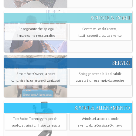
SCUOLE & CORSI
L'insegnante che spiega
Centro velico di Caprera,
il mare come nessun altro
tutti i segreti di acqua e vento
SERVIZI
Smart Boat Owner, la barca
Spiagge accessibili a disabili:
condivisa ha un mare di vantaggi
questa è un esempio da seguire
SPORT & ALLENAMENTO
Top Excite Technogym, per chi
Windsurf, a caccia di onde
vuol costruirsi un fisico da regata
e vento dalla Corsica a Okinawa