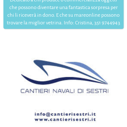
che possono diventare una fantastica sorpresa per
chi li riceverà in dono. E che su mareonline possono
trovare la miglior vetrina. Info: Cristina, 351 9744943