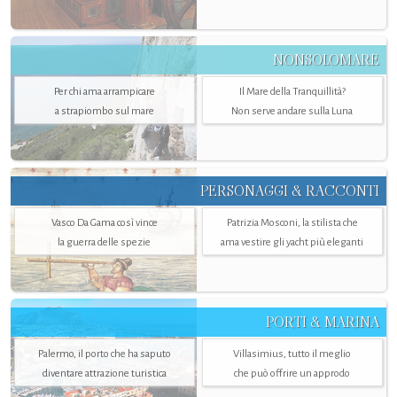
NONSOLOMARE
Per chi ama arrampicare
Il Mare della Tranquillità?
a strapiombo sul mare
Non serve andare sulla Luna
PERSONAGGI & RACCONTI
Vasco Da Gama così vince
Patrizia Mosconi, la stilista che
la guerra delle spezie
ama vestire gli yacht più eleganti
PORTI & MARINA
Palermo, il porto che ha saputo
Villasimius, tutto il meglio
diventare attrazione turistica
che può offrire un approdo