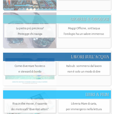
GIOIELLI & OROLOGI
La pietra più preziosa?
Maggi Officine, sott’acqua
Protegge chi naviga
l'orologio ha un valore immenso
LAVORI SULL’ACQUA
Come diventare hostess
Italsub: sommersi dal lavoro
e steward di bordo
non è solo un modo di dire
LIBRI & FILM
Riva in the movie, il racconto
Libreria Mare di carta,
dei motoscafi “diventati attori”
per immergersi nella lettura