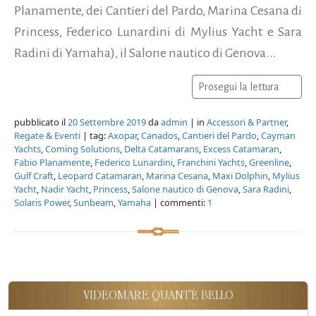
Planamente, dei Cantieri del Pardo, Marina Cesana di
Princess, Federico Lunardini di Mylius Yacht e Sara
Radini di Yamaha), il Salone nautico di Genova...
Prosegui la lettura
pubblicato il
20 Settembre 2019
da
admin
| in
Accessori & Partner
,
Regate & Eventi
| tag:
Axopar
,
Canados
,
Cantieri del Pardo
,
Cayman
Yachts
,
Coming Solutions
,
Delta Catamarans
,
Excess Catamaran
,
Fabio Planamente
,
Federico Lunardini
,
Franchini Yachts
,
Greenline
,
Gulf Craft
,
Leopard Catamaran
,
Marina Cesana
,
Maxi Dolphin
,
Mylius
Yacht
,
Nadir Yacht
,
Princess
,
Salone nautico di Genova
,
Sara Radini
,
Solaris Power
,
Sunbeam
,
Yamaha
| commenti:
1
VIDEOMARE QUANT'È BELLO