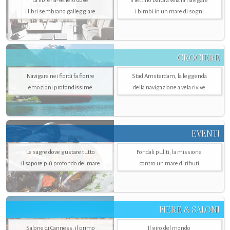
La libreria-veliero dove
Il lettino barca a vela fa navigare
i libri sembrano galleggiare
i bimbi in un mare di sogni
CROCIERE
Navigare nei fiordi fa fiorire
Stad Amsterdam, la leggenda
emozioni profondissime
della navigazione a vela rivive
EVENTI
Le sagre dove gustare tutto
Fondali puliti, la missione
il sapore più profondo del mare
contro un mare di rifiuti
FIERE & SALONI
Salone di Canness, il primo
Il giro del mondo