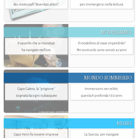
dei motoscafi “diventati attori”
per immergersi nella lettura
MODELLISMO
Il vascello che ai mondiali
Il modellino di nave irripetibile?
ha navigato nell’oro
Per costruirlo sono serviti 47 anni
MONDO SOMMERSO
Capo Galera, la "prigione"
Immersioni nei relitti:
sognata da ogni subacqueo
questa è profonda 150 anni
MUSEI
Capo Horn fa rivivere imprese
La Spezia. per navigare