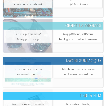
amore non si scorda mai
in 40 Saloni nautici
GIOIELLI & OROLOGI
La pietra più preziosa?
Maggi Officine, sott’acqua
Protegge chi naviga
l'orologio ha un valore immenso
LAVORI SULL’ACQUA
Come diventare hostess
Italsub: sommersi dal lavoro
e steward di bordo
non è solo un modo di dire
LIBRI & FILM
Riva in the movie, il racconto
Libreria Mare di carta,