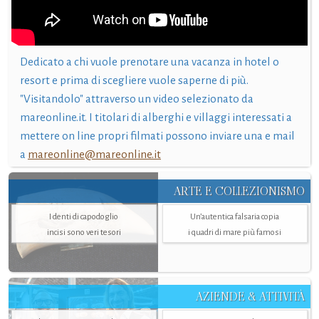
Dedicato a chi vuole prenotare una vacanza in hotel o
resort e prima di scegliere vuole saperne di più.
"Visitandolo" attraverso un video selezionato da
mareonline.it. I titolari di alberghi e villaggi interessati a
mettere on line propri filmati possono inviare una e mail
a
mareonline@mareonline.it
ARTE E COLLEZIONISMO
I denti di capodoglio
Un’autentica falsaria copia
incisi sono veri tesori
i quadri di mare più famosi
AZIENDE & ATTIVITÀ