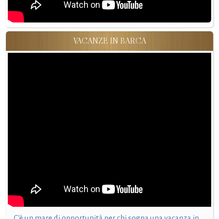
VACANZE IN BARCA
C'è un mare di opportunità per chi sogna una vacanza in