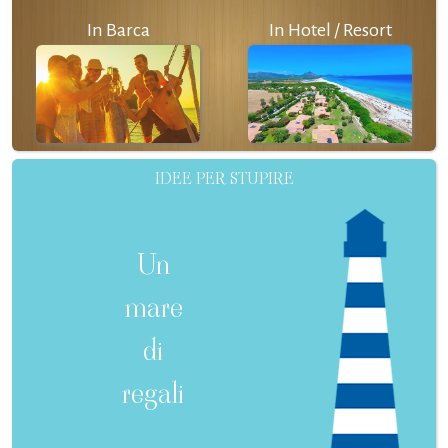
In Barca
In Hotel / Resort
IDEE PER STUPIRE
Un
mare
di
regali