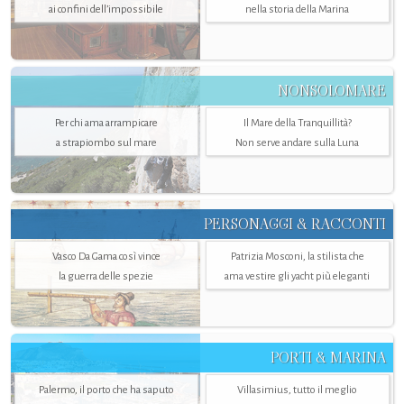
ai confini dell’impossibile
nella storia della Marina
NONSOLOMARE
Per chi ama arrampicare
Il Mare della Tranquillità?
a strapiombo sul mare
Non serve andare sulla Luna
PERSONAGGI & RACCONTI
Vasco Da Gama così vince
Patrizia Mosconi, la stilista che
la guerra delle spezie
ama vestire gli yacht più eleganti
PORTI & MARINA
Palermo, il porto che ha saputo
Villasimius, tutto il meglio