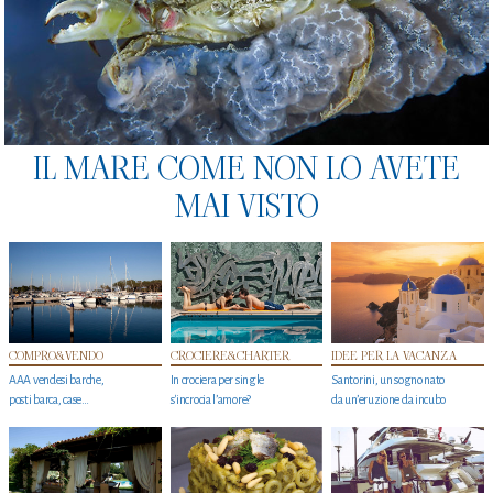
IL MARE COME NON LO AVETE
MAI VISTO
COMPRO&VENDO
CROCIERE&CHARTER
IDEE PER LA VACANZA
AAA vendesi barche,
In crociera per single
Santorini, un sogno nato
posti barca, case…
s'incrocia l’amore?
da un’eruzione da incubo