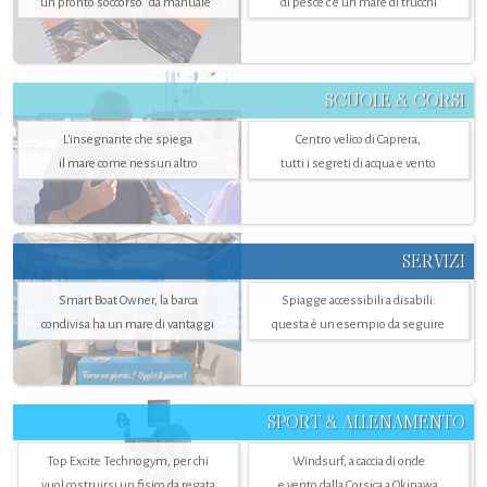
un pronto soccorso "da manuale"
di pesce c'è un mare di trucchi
SCUOLE & CORSI
L'insegnante che spiega
Centro velico di Caprera,
il mare come nessun altro
tutti i segreti di acqua e vento
SERVIZI
Smart Boat Owner, la barca
Spiagge accessibili a disabili:
condivisa ha un mare di vantaggi
questa è un esempio da seguire
SPORT & ALLENAMENTO
Top Excite Technogym, per chi
Windsurf, a caccia di onde
vuol costruirsi un fisico da regata
e vento dalla Corsica a Okinawa