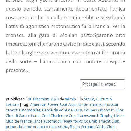
questo periodo, scarsamente documentato, l’unica
cosa certa è che la culla in cui crebbe e si sviluppò
l’attività agonistica motonautica fu la Francia. Per la
cronaca, alla gara di Meulan parteciparono otto
imbarcazioni che furono divise in due classi, secondo
la loro lunghezza e vincitore assoluto risultò – ironia
della sorte – l’unica barca con motore a vapore
presente...
Prosegui la lettura
pubblicato il
10 Dicembre 2023
da
admin
| in
Storia, Cultura &
Lettura
| tag:
American Power Boat Association
,
canots à bossoir
,
canots automobiles
,
Cercle de Voile de Paris
,
Coupe Dubonnet
,
Elice
Club di Carate Lario
,
Gold Challenge Cup
,
Harmsworth Trophy
,
Hélice
Club de France
,
lance automobili
,
New York’s Columbia Yacht Club
,
primo club motonautico della storia
,
Regio Verbano Yacht Club
,