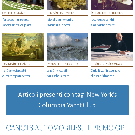
CASE DA MARE
IL MARE IN TAVOLA
REGALI SOTTO IL SOLE
Porto degli argonauti,
I cibi che fanno venire
Idee regalo per chi
la costa smeralda jonica
l’acquolina in bocca
ama barche e mare
UN MARE DI ARTE
IMMAGINI DA SOGNO
STORIE E PERSONAGGI
I più famosi quadri
Le più incredibili
Carlo Riva, l’ingegnere
di mare copiati per voi
burrasche in mare
che stupi' il mondo
Articoli presenti con tag 'New York’s
Columbia Yacht Club'
CANOTS AUTOMOBILES, IL PRIMO GP