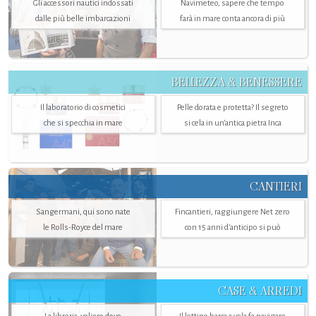
Gli accessori nautici indossati
Navimeteo, sapere che tempo
dalle più belle imbarcazioni
farà in mare conta ancora di più
BELLEZZA & BENESSERE
Il laboratorio di cosmetici
Pelle dorata e protetta? Il segreto
che si specchia in mare
si cela in un’antica pietra Inca
CANTIERI
Sangermani, qui sono nate
Fincantieri, raggiungere Net zero
le Rolls-Royce del mare
con 15 anni d'anticipo si può
CASE & ARREDI