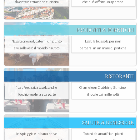
diventare attrazione turistica
che può offrire un approdo
PRODOTTI & FORNITORI
Navaltecnosud, datemi un punto
Egaf, la bussola per non
e vi solleverò il mondo nautico
perdersi in un mare di pratiche
RISTORANTI
Just Peruzzi, a tavola anche
Chameleon Clubbing Stintino,
l’occhio vuole la sua parte
il locale dai mille volti
SALUTE & BENESSERE
In spiaggia e in barca serve
Totani sbiancati? Nei piatti