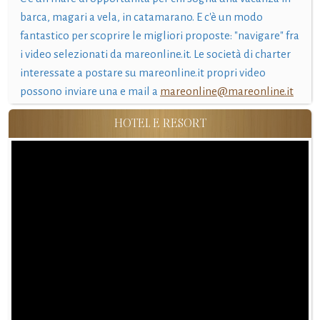
barca, magari a vela, in catamarano. E c'è un modo
fantastico per scoprire le migliori proposte: "navigare" fra
i video selezionati da mareonline.it. Le società di charter
interessate a postare su mareonline.it propri video
possono inviare una e mail a
mareonline@mareonline.it
HOTEL E RESORT