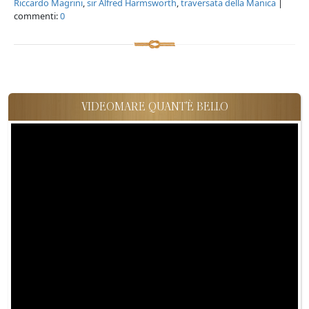
Riccardo Magrini
,
sir Alfred Harmsworth
,
traversata della Manica
|
commenti:
0
VIDEOMARE QUANT'È BELLO