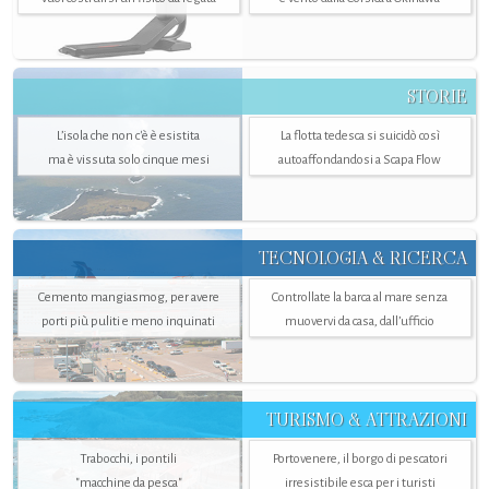
STORIE
L’isola che non c'è è esistita
La flotta tedesca si suicidò così
ma è vissuta solo cinque mesi
autoaffondandosi a Scapa Flow
TECNOLOGIA & RICERCA
Cemento mangiasmog, per avere
Controllate la barca al mare senza
porti più puliti e meno inquinati
muovervi da casa, dall’ufficio
TURISMO & ATTRAZIONI
Trabocchi, i pontili
Portovenere, il borgo di pescatori
"macchine da pesca"
irresistibile esca per i turisti