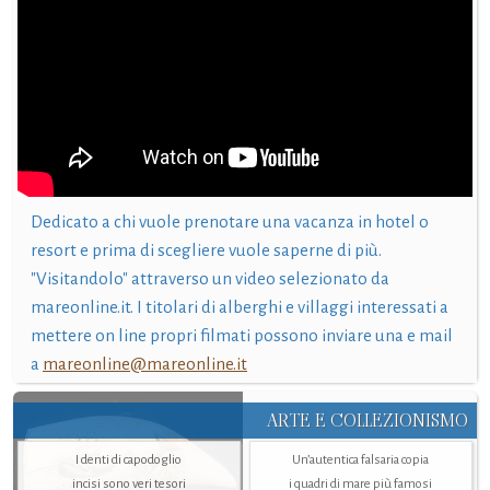
Dedicato a chi vuole prenotare una vacanza in hotel o
resort e prima di scegliere vuole saperne di più.
"Visitandolo" attraverso un video selezionato da
mareonline.it. I titolari di alberghi e villaggi interessati a
mettere on line propri filmati possono inviare una e mail
a
mareonline@mareonline.it
ARTE E COLLEZIONISMO
I denti di capodoglio
Un’autentica falsaria copia
incisi sono veri tesori
i quadri di mare più famosi