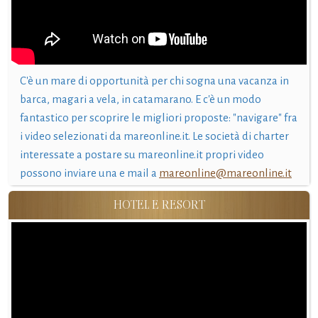
C'è un mare di opportunità per chi sogna una vacanza in
barca, magari a vela, in catamarano. E c'è un modo
fantastico per scoprire le migliori proposte: "navigare" fra
i video selezionati da mareonline.it. Le società di charter
interessate a postare su mareonline.it propri video
possono inviare una e mail a
mareonline@mareonline.it
HOTEL E RESORT