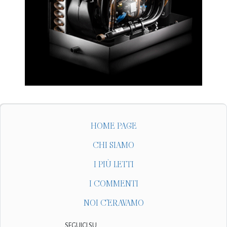
HOME PAGE
CHI SIAMO
I PIÙ LETTI
I COMMENTI
NOI C'ERAVAMO
SEGUICI SU