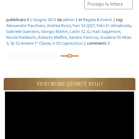
Prosegui la lettura
pubblicato il
2 Giugno 2012
da
admin
| in
Regate & Eventi
| tag:
Alessandro Pacchiani
,
Andrea Rossi
,
Farr 53 QQ7
,
Felci 61 Almabrada
,
Gabriele Guerzoni
,
Giorgio Martin
,
Latini 52 .G
,
maxi Sagamore
,
Nicola Paoleschi
,
Roberto Maffini
,
Sandro Paniccia
,
Scuderia 50 Altair
3
,
Tp 52 Aniene 1° Classe
,
X-55 Capricciricci
| commenti:
0
VIDEOMARE QUANT'È BELLO