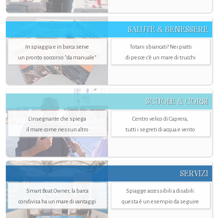
SALUTE & BENESSERE
In spiaggia e in barca serve
Totani sbiancati? Nei piatti
un pronto soccorso "da manuale"
di pesce c'è un mare di trucchi
SCUOLE & CORSI
L'insegnante che spiega
Centro velico di Caprera,
il mare come nessun altro
tutti i segreti di acqua e vento
SERVIZI
Smart Boat Owner, la barca
Spiagge accessibili a disabili:
condivisa ha un mare di vantaggi
questa è un esempio da seguire