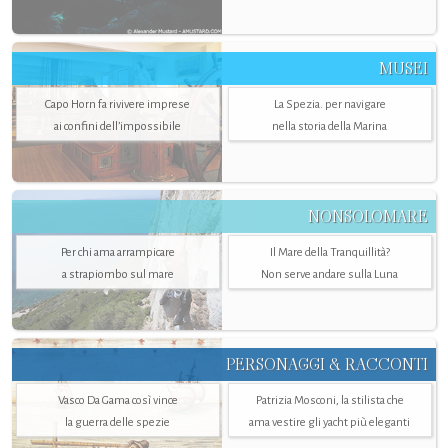
MUSEI
Capo Horn fa rivivere imprese
La Spezia. per navigare
ai confini dell’impossibile
nella storia della Marina
NONSOLOMARE
Per chi ama arrampicare
Il Mare della Tranquillità?
a strapiombo sul mare
Non serve andare sulla Luna
PERSONAGGI & RACCONTI
Vasco Da Gama così vince
Patrizia Mosconi, la stilista che
la guerra delle spezie
ama vestire gli yacht più eleganti