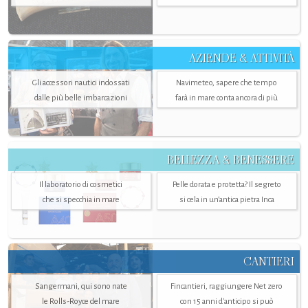
AZIENDE & ATTIVITÀ
Gli accessori nautici indossati
Navimeteo, sapere che tempo
dalle più belle imbarcazioni
farà in mare conta ancora di più
BELLEZZA & BENESSERE
Il laboratorio di cosmetici
Pelle dorata e protetta? Il segreto
che si specchia in mare
si cela in un’antica pietra Inca
CANTIERI
Sangermani, qui sono nate
Fincantieri, raggiungere Net zero
le Rolls-Royce del mare
con 15 anni d'anticipo si può