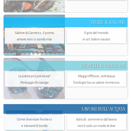
FIERE & SALONI
Salone di Canness, il primo
Il giro del mondo
amore non si scorda mai
in 40 Saloni nautici
GIOIELLI & OROLOGI
La pietra più preziosa?
Maggi Officine, sott’acqua
Protegge chi naviga
l'orologio ha un valore immenso
LAVORI SULL’ACQUA
Come diventare hostess
Italsub: sommersi dal lavoro
e steward di bordo
non è solo un modo di dire