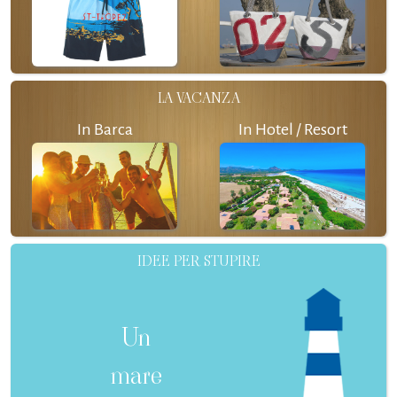
LA VACANZA
In Barca
In Hotel / Resort
IDEE PER STUPIRE
Un
mare