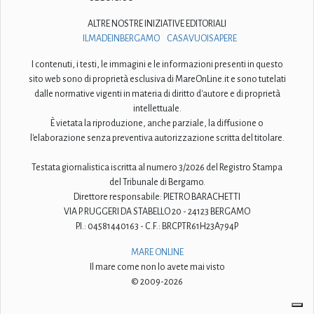
ALTRE NOSTRE INIZIATIVE EDITORIALI
ILMADEINBERGAMO
CASAVUOISAPERE
I contenuti, i testi, le immagini e le informazioni presenti in questo
sito web sono di proprietà esclusiva di MareOnLine.it e sono tutelati
dalle normative vigenti in materia di diritto d'autore e di proprietà
intellettuale.
È vietata la riproduzione, anche parziale, la diffusione o
l'elaborazione senza preventiva autorizzazione scritta del titolare.
Testata giornalistica iscritta al numero 3/2026 del Registro Stampa
del Tribunale di Bergamo.
Direttore responsabile: PIETRO BARACHETTI
VIA P. RUGGERI DA STABELLO 20 - 24123 BERGAMO
P.I.: 04581440163 - C.F.: BRCPTR61H23A794P
MARE ONLINE
Il mare come non lo avete mai visto
© 2009-2026