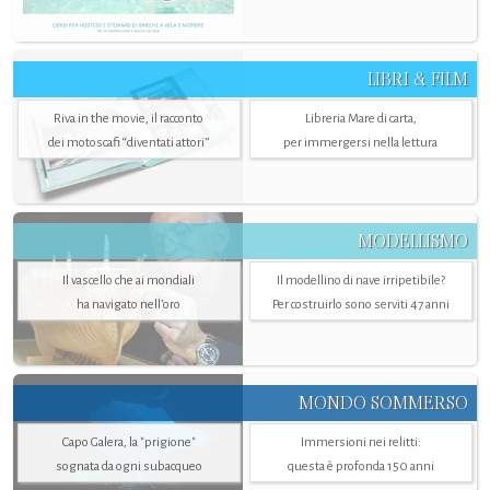
LIBRI & FILM
Riva in the movie, il racconto
Libreria Mare di carta,
dei motoscafi “diventati attori”
per immergersi nella lettura
MODELLISMO
Il vascello che ai mondiali
Il modellino di nave irripetibile?
ha navigato nell’oro
Per costruirlo sono serviti 47 anni
MONDO SOMMERSO
Capo Galera, la "prigione"
Immersioni nei relitti:
sognata da ogni subacqueo
questa è profonda 150 anni