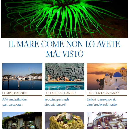
IL MARE COME NON LO AVETE
MAI VISTO
COMPRO&VENDO
CROCIERE&CHARTER
IDEE PER LA VACANZA
AAA vendesi barche,
In crociera per single
Santorini, un sogno nato
posti barca, case…
s'incrocia l’amore?
da un’eruzione da incubo