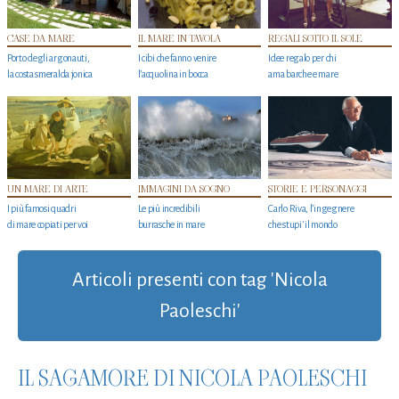
CASE DA MARE
IL MARE IN TAVOLA
REGALI SOTTO IL SOLE
Porto degli argonauti,
I cibi che fanno venire
Idee regalo per chi
la costa smeralda jonica
l’acquolina in bocca
ama barche e mare
UN MARE DI ARTE
IMMAGINI DA SOGNO
STORIE E PERSONAGGI
I più famosi quadri
Le più incredibili
Carlo Riva, l’ingegnere
di mare copiati per voi
burrasche in mare
che stupi' il mondo
Articoli presenti con tag 'Nicola
Paoleschi'
IL SAGAMORE DI NICOLA PAOLESCHI