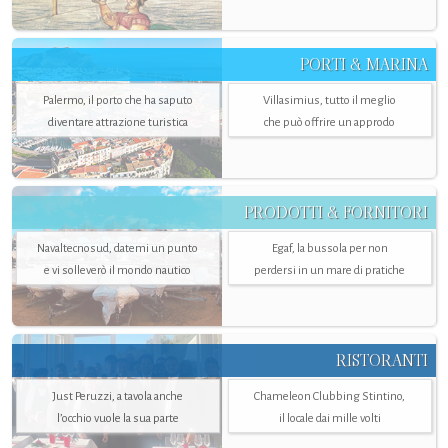
PORTI & MARINA
Palermo, il porto che ha saputo
Villasimius, tutto il meglio
diventare attrazione turistica
che può offrire un approdo
PRODOTTI & FORNITORI
Navaltecnosud, datemi un punto
Egaf, la bussola per non
e vi solleverò il mondo nautico
perdersi in un mare di pratiche
RISTORANTI
Just Peruzzi, a tavola anche
Chameleon Clubbing Stintino,
l’occhio vuole la sua parte
il locale dai mille volti