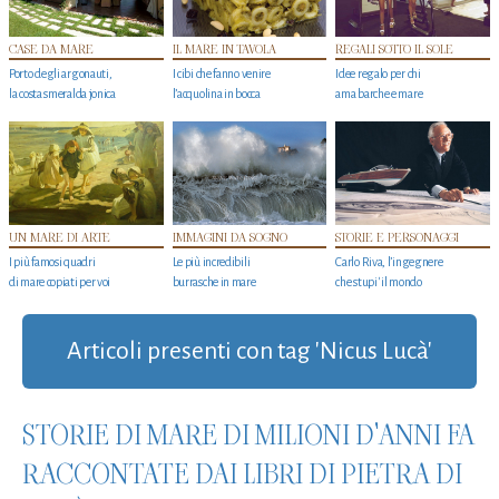
CASE DA MARE
IL MARE IN TAVOLA
REGALI SOTTO IL SOLE
Porto degli argonauti,
I cibi che fanno venire
Idee regalo per chi
la costa smeralda jonica
l’acquolina in bocca
ama barche e mare
UN MARE DI ARTE
IMMAGINI DA SOGNO
STORIE E PERSONAGGI
I più famosi quadri
Le più incredibili
Carlo Riva, l’ingegnere
di mare copiati per voi
burrasche in mare
che stupi' il mondo
Articoli presenti con tag 'Nicus Lucà'
STORIE DI MARE DI MILIONI D'ANNI FA
RACCONTATE DAI LIBRI DI PIETRA DI