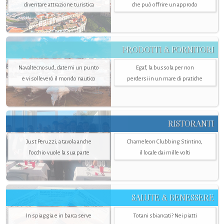
diventare attrazione turistica
che può offrire un approdo
PRODOTTI & FORNITORI
Navaltecnosud, datemi un punto
Egaf, la bussola per non
e vi solleverò il mondo nautico
perdersi in un mare di pratiche
RISTORANTI
Just Peruzzi, a tavola anche
Chameleon Clubbing Stintino,
l’occhio vuole la sua parte
il locale dai mille volti
SALUTE & BENESSERE
In spiaggia e in barca serve
Totani sbiancati? Nei piatti