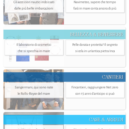
Gli accessori nautici indossati
Navimeteo, sapere che tempo
dalle più belle imbarcazioni
farà in mare conta ancora di più
BELLEZZA & BENESSERE
Il laboratorio di cosmetici
Pelle dorata e protetta? Il segreto
che si specchia in mare
si cela in un’antica pietra Inca
CANTIERI
Sangermani, qui sono nate
Fincantieri, raggiungere Net zero
le Rolls-Royce del mare
con 15 anni d'anticipo si può
CASE & ARREDI