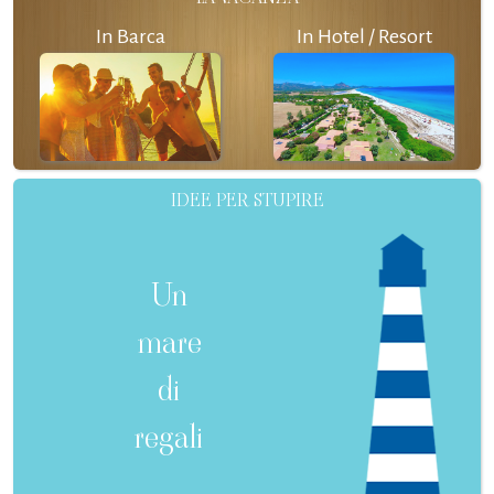
In Barca
In Hotel / Resort
IDEE PER STUPIRE
Un
mare
di
regali