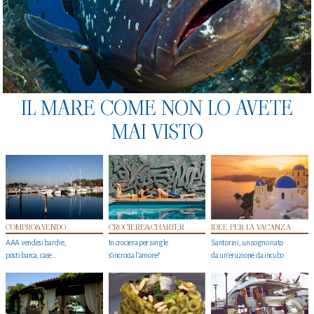
IL MARE COME NON LO AVETE
MAI VISTO
COMPRO&VENDO
CROCIERE&CHARTER
IDEE PER LA VACANZA
AAA vendesi barche,
In crociera per single
Santorini, un sogno nato
posti barca, case…
s'incrocia l’amore?
da un’eruzione da incubo