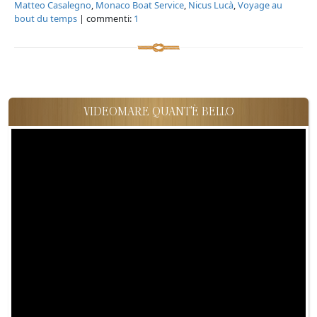
Matteo Casalegno
,
Monaco Boat Service
,
Nicus Lucà
,
Voyage au
bout du temps
| commenti:
1
VIDEOMARE QUANT'È BELLO