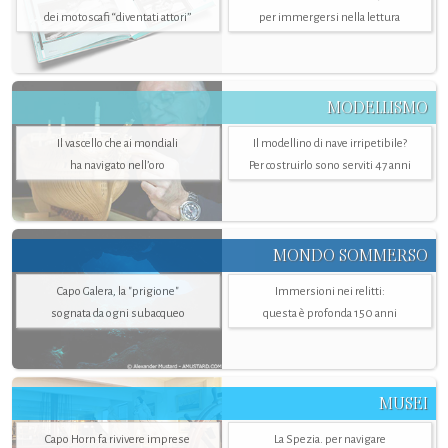
dei motoscafi “diventati attori”
per immergersi nella lettura
MODELLISMO
Il vascello che ai mondiali
Il modellino di nave irripetibile?
ha navigato nell’oro
Per costruirlo sono serviti 47 anni
MONDO SOMMERSO
Capo Galera, la "prigione"
Immersioni nei relitti:
sognata da ogni subacqueo
questa è profonda 150 anni
MUSEI
Capo Horn fa rivivere imprese
La Spezia. per navigare