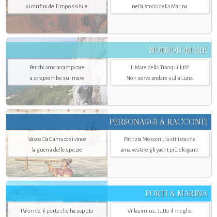
ai confini dell’impossibile
nella storia della Marina
NONSOLOMARE
Per chi ama arrampicare
Il Mare della Tranquillità?
a strapiombo sul mare
Non serve andare sulla Luna
PERSONAGGI & RACCONTI
Vasco Da Gama così vince
Patrizia Mosconi, la stilista che
la guerra delle spezie
ama vestire gli yacht più eleganti
PORTI & MARINA
Palermo, il porto che ha saputo
Villasimius, tutto il meglio