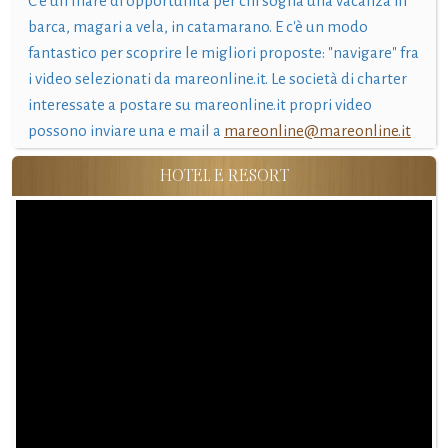
C'è un mare di opportunità per chi sogna una vacanza in
barca, magari a vela, in catamarano. E c'è un modo
fantastico per scoprire le migliori proposte: "navigare" fra
i video selezionati da mareonline.it. Le società di charter
interessate a postare su mareonline.it propri video
possono inviare una e mail a
mareonline@mareonline.it
HOTEL E RESORT