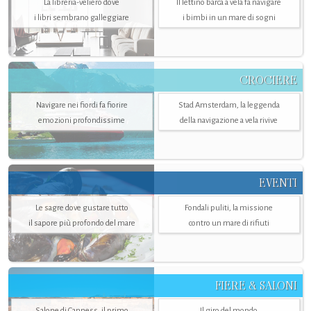
La libreria-veliero dove
Il lettino barca a vela fa navigare
i libri sembrano galleggiare
i bimbi in un mare di sogni
CROCIERE
Navigare nei fiordi fa fiorire
Stad Amsterdam, la leggenda
emozioni profondissime
della navigazione a vela rivive
EVENTI
Le sagre dove gustare tutto
Fondali puliti, la missione
il sapore più profondo del mare
contro un mare di rifiuti
FIERE & SALONI
Salone di Canness, il primo
Il giro del mondo