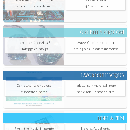
amore non si scorda mai
in 40 Saloni nautici
GIOIELLI & OROLOGI
La pietra più preziosa?
Maggi Officine, sott’acqua
Protegge chi naviga
l'orologio ha un valore immenso
LAVORI SULL’ACQUA
Come diventare hostess
Italsub: sommersi dal lavoro
e steward di bordo
non è solo un modo di dire
LIBRI & FILM
Riva in the movie, il racconto
Libreria Mare di carta,