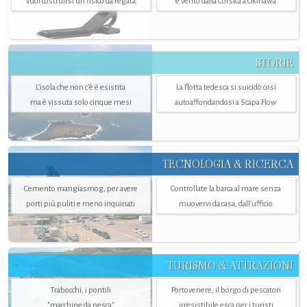
vuol costruirsi un fisico da regata
e vento dalla Corsica a Okinawa
STORIE
L’isola che non c'è è esistita
La flotta tedesca si suicidò così
ma è vissuta solo cinque mesi
autoaffondandosi a Scapa Flow
TECNOLOGIA & RICERCA
Cemento mangiasmog, per avere
Controllate la barca al mare senza
porti più puliti e meno inquinati
muovervi da casa, dall’ufficio
TURISMO & ATTRAZIONI
Trabocchi, i pontili
Portovenere, il borgo di pescatori
"macchine da pesca"
irresistibile esca per i turisti