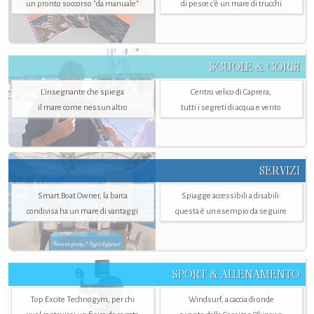
un pronto soccorso "da manuale"
di pesce c'è un mare di trucchi
SCUOLE & CORSI
L'insegnante che spiega
Centro velico di Caprera,
il mare come nessun altro
tutti i segreti di acqua e vento
SERVIZI
Smart Boat Owner, la barca
Spiagge accessibili a disabili:
condivisa ha un mare di vantaggi
questa è un esempio da seguire
SPORT & ALLENAMENTO
Top Excite Technogym, per chi
Windsurf, a caccia di onde