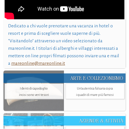
Dedicato a chi vuole prenotare una vacanza in hotel o
resort e prima di scegliere vuole saperne di più.
"Visitandolo" attraverso un video selezionato da
mareonline.it. I titolari di alberghi e villaggi interessati a
mettere on line propri filmati possono inviare una e mail
a
mareonline@mareonline.it
ARTE E COLLEZIONISMO
I denti di capodoglio
Un’autentica falsaria copia
incisi sono veri tesori
i quadri di mare più famosi
AZIENDE & ATTIVITÀ