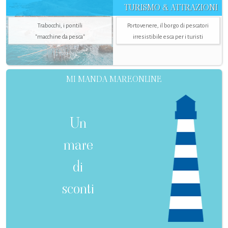
TURISMO & ATTRAZIONI
Trabocchi, i pontili
Portovenere, il borgo di pescatori
"macchine da pesca"
irresistibile esca per i turisti
MI MANDA MAREONLINE
Un
mare
di
sconti