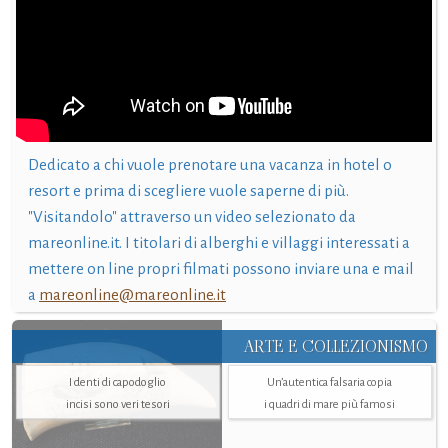
Dedicato a chi vuole prenotare una vacanza in hotel o
resort e prima di scegliere vuole saperne di più.
"Visitandolo" attraverso un video selezionato da
mareonline.it. I titolari di alberghi e villaggi interessati a
mettere on line propri filmati possono inviare una e mail
a
mareonline@mareonline.it
ARTE E COLLEZIONISMO
I denti di capodoglio
Un’autentica falsaria copia
incisi sono veri tesori
i quadri di mare più famosi