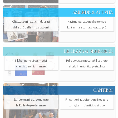
AZIENDE & ATTIVITÀ
Gli accessori nautici indossati
Navimeteo, sapere che tempo
dalle più belle imbarcazioni
farà in mare conta ancora di più
BELLEZZA & BENESSERE
Il laboratorio di cosmetici
Pelle dorata e protetta? Il segreto
che si specchia in mare
si cela in un’antica pietra Inca
CANTIERI
Sangermani, qui sono nate
Fincantieri, raggiungere Net zero
le Rolls-Royce del mare
con 15 anni d'anticipo si può