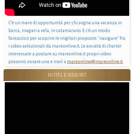
C'è un mare di opportunità per chi sogna una vacanza in
barca, magari a vela, in catamarano. E c'è un modo
fantastico per scoprire le migliori proposte: "navigare" fra
i video selezionati da mareonline.it. Le società di charter
interessate a postare su mareonline.it propri video
possono inviare una e mail a
mareonline@mareonline.it
HOTEL E RESORT