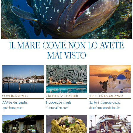
IL MARE COME NON LO AVETE
MAI VISTO
COMPRO&VENDO
CROCIERE&CHARTER
IDEE PER LA VACANZA
AAA vendesi barche,
In crociera per single
Santorini, un sogno nato
posti barca, case…
s'incrocia l’amore?
da un’eruzione da incubo