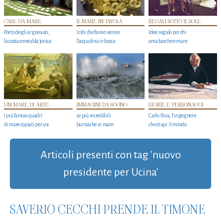
CASE DA MARE
IL MARE IN TAVOLA
REGALI SOTTO IL SOLE
Porto degli argonauti,
I cibi che fanno venire
Idee regalo per chi
la costa smeralda jonica
l’acquolina in bocca
ama barche e mare
UN MARE DI ARTE
IMMAGINI DA SOGNO
STORIE E PERSONAGGI
I più famosi quadri
Le più incredibili
Carlo Riva, l’ingegnere
di mare copiati per voi
burrasche in mare
che stupi' il mondo
Articoli presenti con tag 'nuovo
presidente per Ucina'
SAVERIO CECCHI PRENDE IL TIMONE