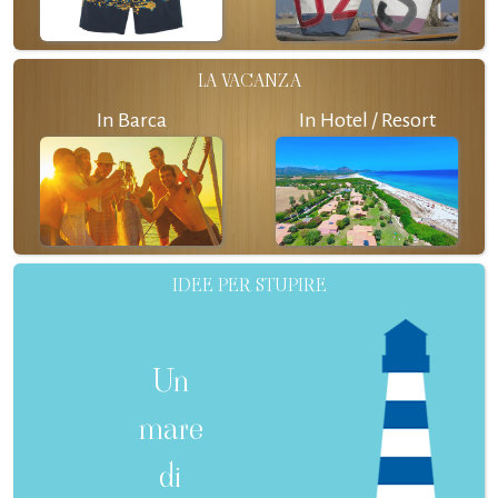
LA VACANZA
In Barca
In Hotel / Resort
IDEE PER STUPIRE
Un
mare
di