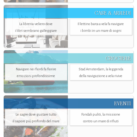
CASE & ARREDI
La libreria-veliero dove
Il lettino barca a vela fa navigare
i libri sembrano galleggiare
i bimbi in un mare di sogni
CROCIERE
Navigare nei fiordi fa fiorire
Stad Amsterdam, la leggenda
emozioni profondissime
della navigazione a vela rivive
EVENTI
Le sagre dove gustare tutto
Fondali puliti, la missione
il sapore più profondo del mare
contro un mare di rifiuti