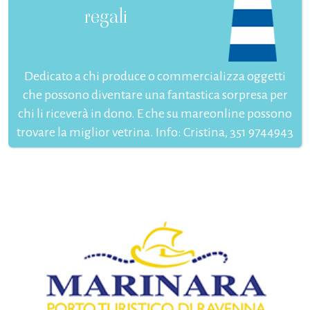
regali
Dedicato a chi produce o commercializza oggetti
che possono diventare una fantastica sorpresa per
chi li riceverà in dono. E che su mareonline possono
trovare la miglior vetrina. Info: Cristina, 351 9744943