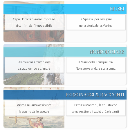
MUSEI
Capo Horn fa rivivere imprese
La Spezia. per navigare
ai confini dell’impossibile
nella storia della Marina
NONSOLOMARE
Per chi ama arrampicare
Il Mare della Tranquillità?
a strapiombo sul mare
Non serve andare sulla Luna
PERSONAGGI & RACCONTI
Vasco Da Gama così vince
Patrizia Mosconi, la stilista che
la guerra delle spezie
ama vestire gli yacht più eleganti