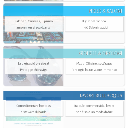
FIERE & SALONI
Salone di Canness, il primo
Il giro del mondo
amore non si scorda mai
in 40 Saloni nautici
GIOIELLI & OROLOGI
La pietra più preziosa?
Maggi Officine, sott’acqua
Protegge chi naviga
l'orologio ha un valore immenso
LAVORI SULL’ACQUA
Come diventare hostess
Italsub: sommersi dal lavoro
e steward di bordo
non è solo un modo di dire