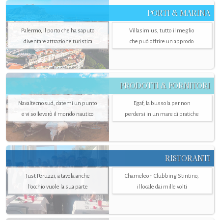
PORTI & MARINA
Palermo, il porto che ha saputo
Villasimius, tutto il meglio
diventare attrazione turistica
che può offrire un approdo
PRODOTTI & FORNITORI
Navaltecnosud, datemi un punto
Egaf, la bussola per non
e vi solleverò il mondo nautico
perdersi in un mare di pratiche
RISTORANTI
Just Peruzzi, a tavola anche
Chameleon Clubbing Stintino,
l’occhio vuole la sua parte
il locale dai mille volti