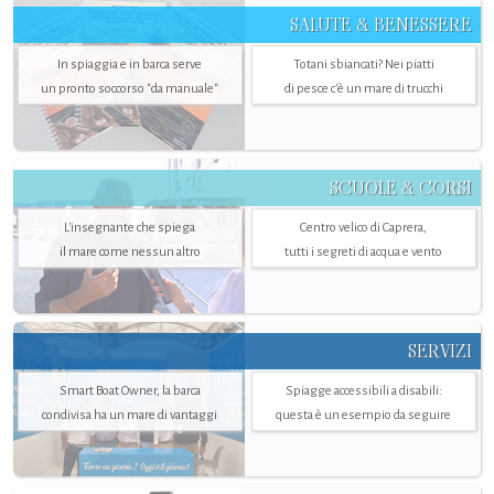
SALUTE & BENESSERE
In spiaggia e in barca serve
Totani sbiancati? Nei piatti
un pronto soccorso "da manuale"
di pesce c'è un mare di trucchi
SCUOLE & CORSI
L'insegnante che spiega
Centro velico di Caprera,
il mare come nessun altro
tutti i segreti di acqua e vento
SERVIZI
Smart Boat Owner, la barca
Spiagge accessibili a disabili:
condivisa ha un mare di vantaggi
questa è un esempio da seguire