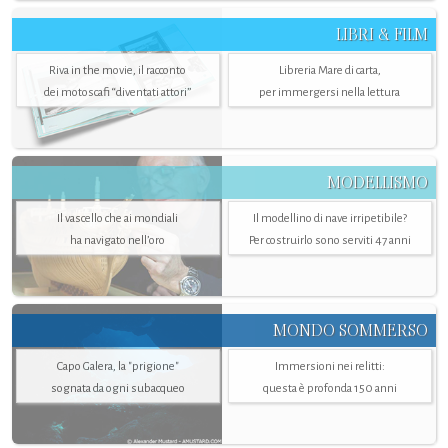
LIBRI & FILM
Riva in the movie, il racconto
Libreria Mare di carta,
dei motoscafi “diventati attori”
per immergersi nella lettura
MODELLISMO
Il vascello che ai mondiali
Il modellino di nave irripetibile?
ha navigato nell’oro
Per costruirlo sono serviti 47 anni
MONDO SOMMERSO
Capo Galera, la "prigione"
Immersioni nei relitti:
sognata da ogni subacqueo
questa è profonda 150 anni