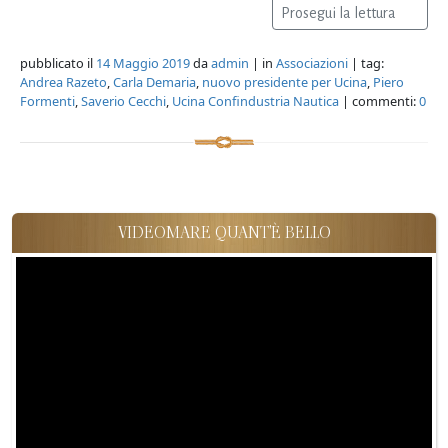
Prosegui la lettura
pubblicato il
14 Maggio 2019
da
admin
| in
Associazioni
| tag:
Andrea Razeto
,
Carla Demaria
,
nuovo presidente per Ucina
,
Piero
Formenti
,
Saverio Cecchi
,
Ucina Confindustria Nautica
| commenti:
0
VIDEOMARE QUANT'È BELLO