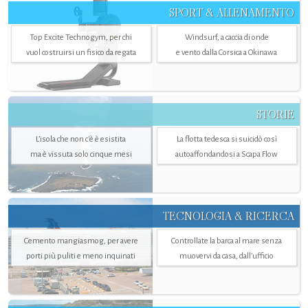
SPORT & ALLENAMENTO
Top Excite Technogym, per chi
Windsurf, a caccia di onde
vuol costruirsi un fisico da regata
e vento dalla Corsica a Okinawa
STORIE
L’isola che non c'è è esistita
La flotta tedesca si suicidò così
ma è vissuta solo cinque mesi
autoaffondandosi a Scapa Flow
TECNOLOGIA & RICERCA
Cemento mangiasmog, per avere
Controllate la barca al mare senza
porti più puliti e meno inquinati
muovervi da casa, dall’ufficio