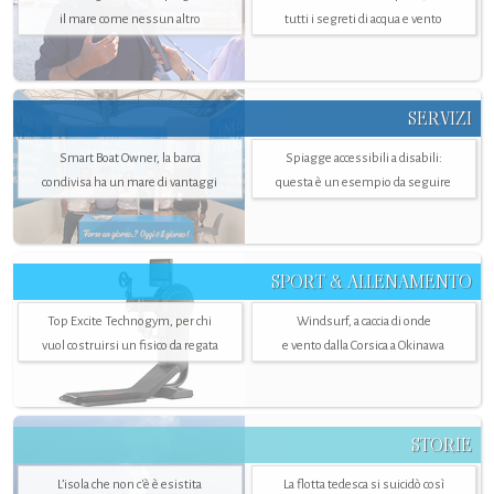
il mare come nessun altro
tutti i segreti di acqua e vento
SERVIZI
Smart Boat Owner, la barca
Spiagge accessibili a disabili:
condivisa ha un mare di vantaggi
questa è un esempio da seguire
SPORT & ALLENAMENTO
Top Excite Technogym, per chi
Windsurf, a caccia di onde
vuol costruirsi un fisico da regata
e vento dalla Corsica a Okinawa
STORIE
L’isola che non c'è è esistita
La flotta tedesca si suicidò così