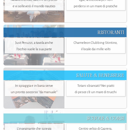
e vi solleverò il mondo nautico
perdersi in un mare di pratiche
RISTORANTI
Just Peruzzi, a tavola anche
Chameleon Clubbing Stintino,
l’occhio vuole la sua parte
il locale dai mille volti
SALUTE & BENESSERE
In spiaggia e in barca serve
Totani sbiancati? Nei piatti
un pronto soccorso "da manuale"
di pesce c'è un mare di trucchi
SCUOLE & CORSI
L'insegnante che spiega
Centro velico di Caprera,