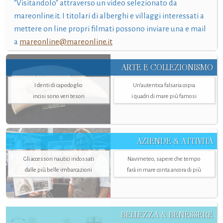
"Visitandolo" attraverso un video selezionato da
mareonline.it. I titolari di alberghi e villaggi interessati a
mettere on line propri filmati possono inviare una e mail
a
mareonline@mareonline.it
ARTE E COLLEZIONISMO
I denti di capodoglio
Un’autentica falsaria copia
incisi sono veri tesori
i quadri di mare più famosi
AZIENDE & ATTIVITÀ
Gli accessori nautici indossati
Navimeteo, sapere che tempo
dalle più belle imbarcazioni
farà in mare conta ancora di più
BELLEZZA & BENESSERE