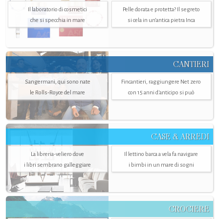
Il laboratorio di cosmetici
Pelle dorata e protetta? Il segreto
che si specchia in mare
si cela in un’antica pietra Inca
CANTIERI
Sangermani, qui sono nate
Fincantieri, raggiungere Net zero
le Rolls-Royce del mare
con 15 anni d'anticipo si può
CASE & ARREDI
La libreria-veliero dove
Il lettino barca a vela fa navigare
i libri sembrano galleggiare
i bimbi in un mare di sogni
CROCIERE