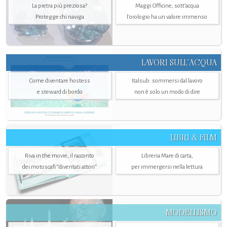
La pietra più preziosa?
Maggi Officine, sott’acqua
Protegge chi naviga
l'orologio ha un valore immenso
LAVORI SULL’ACQUA
Come diventare hostess
Italsub: sommersi dal lavoro
e steward di bordo
non è solo un modo di dire
LIBRI & FILM
Riva in the movie, il racconto
Libreria Mare di carta,
dei motoscafi “diventati attori”
per immergersi nella lettura
MODELLISMO