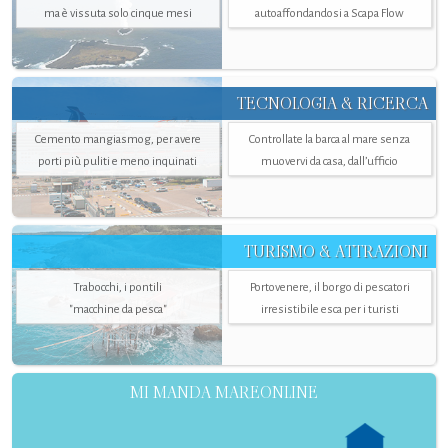
ma è vissuta solo cinque mesi
autoaffondandosi a Scapa Flow
TECNOLOGIA & RICERCA
Cemento mangiasmog, per avere
Controllate la barca al mare senza
porti più puliti e meno inquinati
muovervi da casa, dall’ufficio
TURISMO & ATTRAZIONI
Trabocchi, i pontili
Portovenere, il borgo di pescatori
"macchine da pesca"
irresistibile esca per i turisti
MI MANDA MAREONLINE