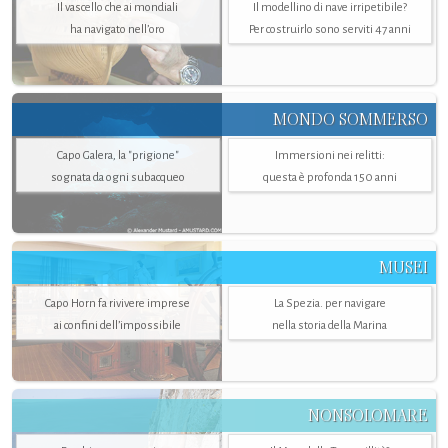
Il vascello che ai mondiali
Il modellino di nave irripetibile?
ha navigato nell’oro
Per costruirlo sono serviti 47 anni
MONDO SOMMERSO
Capo Galera, la "prigione"
Immersioni nei relitti:
sognata da ogni subacqueo
questa è profonda 150 anni
MUSEI
Capo Horn fa rivivere imprese
La Spezia. per navigare
ai confini dell’impossibile
nella storia della Marina
NONSOLOMARE