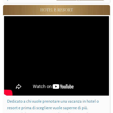
HOTEL E RESORT
Dedicato a chi vuole prenotare una vacanza in hotel o
resort e prima di scegliere vuole saperne di più.