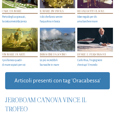
CASE DA MARE
IL MARE IN TAVOLA
REGALI SOTTO IL SOLE
Porto degli argonauti,
I cibi che fanno venire
Idee regalo per chi
la costa smeralda jonica
l’acquolina in bocca
ama barche e mare
UN MARE DI ARTE
IMMAGINI DA SOGNO
STORIE E PERSONAGGI
I più famosi quadri
Le più incredibili
Carlo Riva, l’ingegnere
di mare copiati per voi
burrasche in mare
che stupi' il mondo
Articoli presenti con tag 'Oracabessa'
JEROBOAM CA'NOVA VINCE IL
TROFEO