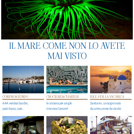
IL MARE COME NON LO AVETE
MAI VISTO
COMPRO&VENDO
CROCIERE&CHARTER
IDEE PER LA VACANZA
AAA vendesi barche,
In crociera per single
Santorini, un sogno nato
posti barca, case…
s'incrocia l’amore?
da un’eruzione da incubo