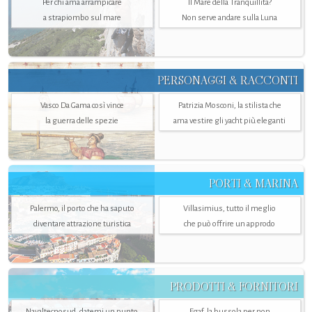
Per chi ama arrampicare
Il Mare della Tranquillità?
a strapiombo sul mare
Non serve andare sulla Luna
PERSONAGGI & RACCONTI
Vasco Da Gama così vince
Patrizia Mosconi, la stilista che
la guerra delle spezie
ama vestire gli yacht più eleganti
PORTI & MARINA
Palermo, il porto che ha saputo
Villasimius, tutto il meglio
diventare attrazione turistica
che può offrire un approdo
PRODOTTI & FORNITORI
Navaltecnosud, datemi un punto
Egaf, la bussola per non