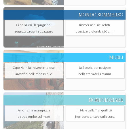
MONDO SOMMERSO
Capo Galera, la "prigione"
Immersioni nei relitti:
sognata da ogni subacqueo
questa è profonda 150 anni
MUSEI
Capo Horn fa rivivere imprese
La Spezia. per navigare
ai confini dell’impossibile
nella storia della Marina
NONSOLOMARE
Per chi ama arrampicare
Il Mare della Tranquillità?
a strapiombo sul mare
Non serve andare sulla Luna