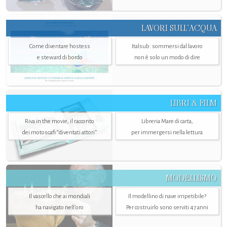
LAVORI SULL’ACQUA
Come diventare hostess
Italsub: sommersi dal lavoro
e steward di bordo
non è solo un modo di dire
LIBRI & FILM
Riva in the movie, il racconto
Libreria Mare di carta,
dei motoscafi “diventati attori”
per immergersi nella lettura
MODELLISMO
Il vascello che ai mondiali
Il modellino di nave irripetibile?
ha navigato nell’oro
Per costruirlo sono serviti 47 anni