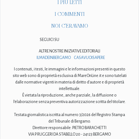
I PIÙ LETTI
I COMMENTI
NOI C'ERAVAMO
SEGUICI SU
ALTRE NOSTRE INIZIATIVE EDITORIALI
ILMADEINBERGAMO
CASAVUOISAPERE
I contenuti, i testi, le immagini e le informazioni presenti in questo
sito web sono di proprietà esclusiva di MareOnLine.it e sono tutelati
dalle normative vigenti in materia di diritto d'autore e di proprietà
intellettuale.
È vietata la riproduzione, anche parziale, la diffusione o
l'elaborazione senza preventiva autorizzazione scritta del titolare.
Testata giornalistica iscritta al numero 3/2026 del Registro Stampa
del Tribunale di Bergamo.
Direttore responsabile: PIETRO BARACHETTI
VIA P. RUGGERI DA STABELLO 20 - 24123 BERGAMO