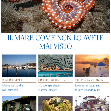
IL MARE COME NON LO AVETE
MAI VISTO
COMPRO&VENDO
CROCIERE&CHARTER
IDEE PER LA VACANZA
AAA vendesi barche,
In crociera per single
Santorini, un sogno nato
posti barca, case…
s'incrocia l’amore?
da un’eruzione da incubo