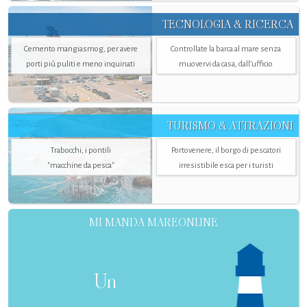
TECNOLOGIA & RICERCA
Cemento mangiasmog, per avere
Controllate la barca al mare senza
porti più puliti e meno inquinati
muovervi da casa, dall’ufficio
TURISMO & ATTRAZIONI
Trabocchi, i pontili
Portovenere, il borgo di pescatori
"macchine da pesca"
irresistibile esca per i turisti
MI MANDA MAREONLINE
Un