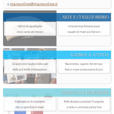
a
mareonline@mareonline.it
ARTE E COLLEZIONISMO
I denti di capodoglio
Un’autentica falsaria copia
incisi sono veri tesori
i quadri di mare più famosi
AZIENDE & ATTIVITÀ
Gli accessori nautici indossati
Navimeteo, sapere che tempo
dalle più belle imbarcazioni
farà in mare conta ancora di più
BELLEZZA & BENESSERE
Il laboratorio di cosmetici
Pelle dorata e protetta? Il segreto
che si specchia in mare
si cela in un’antica pietra Inca