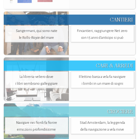
CANTIERI
Sangermani, qui sono nate
Fincantieri, raggiungere Net zero
le Rolls-Royce del mare
con 15 anni d'anticipo si può
CASE & ARREDI
La libreria-veliero dove
Il lettino barca a vela fa navigare
i libri sembrano galleggiare
i bimbi in un mare di sogni
CROCIERE
Navigare nei fiordi fa fiorire
Stad Amsterdam, la leggenda
emozioni profondissime
della navigazione a vela rivive