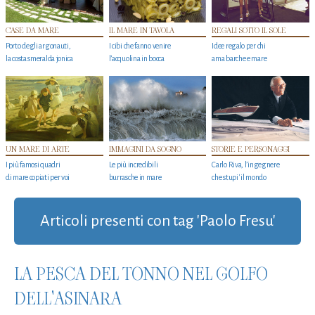
CASE DA MARE
IL MARE IN TAVOLA
REGALI SOTTO IL SOLE
Porto degli argonauti,
I cibi che fanno venire
Idee regalo per chi
la costa smeralda jonica
l’acquolina in bocca
ama barche e mare
UN MARE DI ARTE
IMMAGINI DA SOGNO
STORIE E PERSONAGGI
I più famosi quadri
Le più incredibili
Carlo Riva, l’ingegnere
di mare copiati per voi
burrasche in mare
che stupi' il mondo
Articoli presenti con tag 'Paolo Fresu'
LA PESCA DEL TONNO NEL GOLFO
DELL'ASINARA