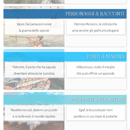
PERSONAGGI & RACCONTI
Vasco Da Gama così vince
Patrizia Mosconi, la stilista che
la guerra delle spezie
ama vestire gli yacht più eleganti
PORTI & MARINA
Palermo, il porto che ha saputo
Villasimius, tutto il meglio
diventare attrazione turistica
che può offrire un approdo
PRODOTTI & FORNITORI
Navaltecnosud, datemi un punto
Egaf, la bussola per non
e vi solleverò il mondo nautico
perdersi in un mare di pratiche