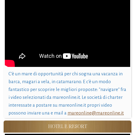
C'è un mare di opportunità per chi sogna una vacanza in
barca, magari a vela, in catamarano. E c'è un modo
fantastico per scoprire le migliori proposte: "navigare" fra
i video selezionati da mareonline.it. Le società di charter
interessate a postare su mareonline.it propri video
possono inviare una e mail a
mareonline@mareonline.it
HOTEL E RESORT