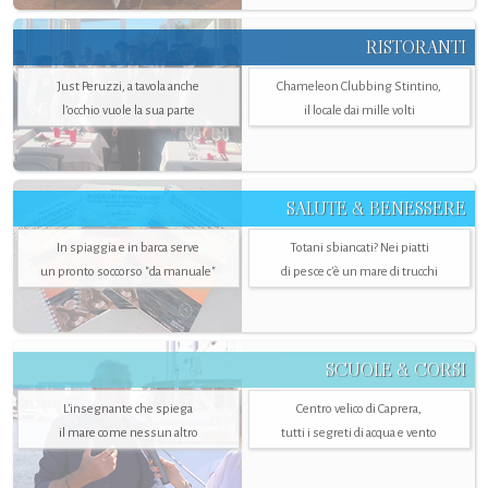
RISTORANTI
Just Peruzzi, a tavola anche
Chameleon Clubbing Stintino,
l’occhio vuole la sua parte
il locale dai mille volti
SALUTE & BENESSERE
In spiaggia e in barca serve
Totani sbiancati? Nei piatti
un pronto soccorso "da manuale"
di pesce c'è un mare di trucchi
SCUOLE & CORSI
L'insegnante che spiega
Centro velico di Caprera,
il mare come nessun altro
tutti i segreti di acqua e vento