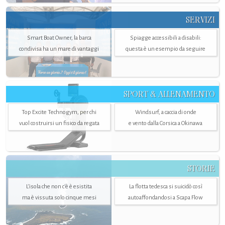
SERVIZI
Smart Boat Owner, la barca
Spiagge accessibili a disabili:
condivisa ha un mare di vantaggi
questa è un esempio da seguire
SPORT & ALLENAMENTO
Top Excite Technogym, per chi
Windsurf, a caccia di onde
vuol costruirsi un fisico da regata
e vento dalla Corsica a Okinawa
STORIE
L’isola che non c'è è esistita
La flotta tedesca si suicidò così
ma è vissuta solo cinque mesi
autoaffondandosi a Scapa Flow