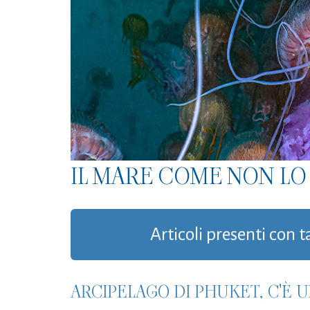
IL MARE COME NON LO 
Articoli presenti con t
ARCIPELAGO DI PHUKET, C'È U