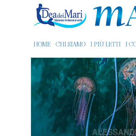
HOME
CHI SIAMO
I PIÙ LETTI
I C