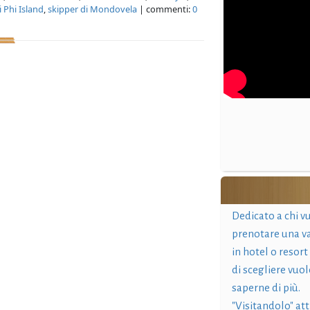
i Phi Island
,
skipper di Mondovela
| commenti:
0
Dedicato a chi v
prenotare una v
in hotel o resort
di scegliere vuol
saperne di più.
"Visitandolo" at