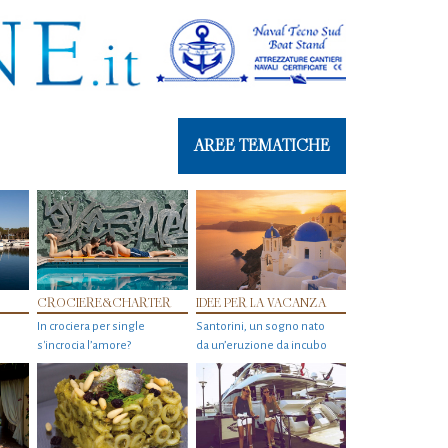
AREE TEMATICHE
CROCIERE&CHARTER
IDEE PER LA VACANZA
In crociera per single
Santorini, un sogno nato
s'incrocia l’amore?
da un’eruzione da incubo