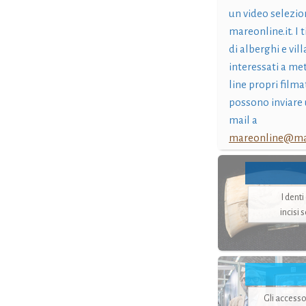
un video selezio
mareonline.it. I t
di alberghi e vil
interessati a me
line propri filma
possono inviare 
mail a
mareonline@mar
I dent
incisi 
Gli accesso