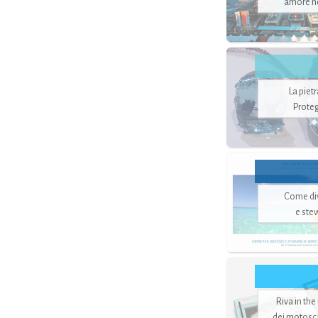
amore no
La piet
Proteg
Come di
e ste
Riva in the
dei motoscaf