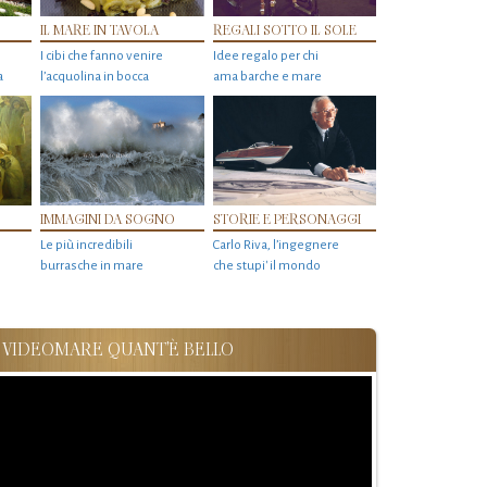
IL MARE IN TAVOLA
REGALI SOTTO IL SOLE
I cibi che fanno venire
Idee regalo per chi
a
l’acquolina in bocca
ama barche e mare
IMMAGINI DA SOGNO
STORIE E PERSONAGGI
Le più incredibili
Carlo Riva, l’ingegnere
burrasche in mare
che stupi' il mondo
VIDEOMARE QUANT'È BELLO