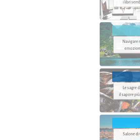
i libri se
Navigare ne
emozion
Le sagre 
il sapore pi
Salone di