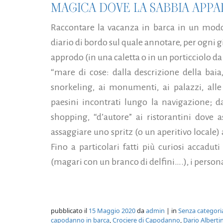
MAGICA DOVE LA SABBIA APP
Raccontare la vacanza in barca in un modo
diario di bordo sul quale annotare, per ogni 
approdo (in una caletta o in un porticciolo d
“mare di cose: dalla descrizione della baia,
snorkeling, ai monumenti, ai palazzi, alle 
paesini incontrati lungo la navigazione; da
shopping, “d’autore” ai ristorantini dove a
assaggiare uno spritz (o un aperitivo loca
Fino a particolari fatti più curiosi accaduti
(magari con un branco di delfini….), i person
pubblicato il
15 Maggio 2020
da
admin
| in
Senza categori
capodanno in barca
,
Crociere di Capodanno
,
Dario Albertin