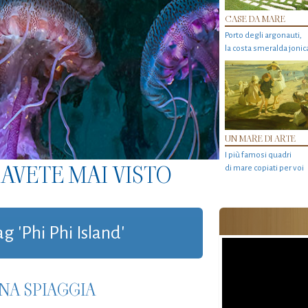
CASE DA MARE
Porto degli argonauti,
la costa smeralda jonic
UN MARE DI ARTE
I più famosi quadri
AVETE MAI VISTO
di mare copiati per voi
ag 'Phi Phi Island'
NA SPIAGGIA