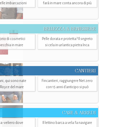
belle imbarcazioni
farà in mare conta ancora di più
BELLEZZA & BENESSERE
torio di cosmetici
Pelle dorata e protetta? Il segreto
specchia in mare
si cela in un’antica pietra Inca
CANTIERI
i, qui sono nate
Fincantieri, raggiungere Net zero
-Royce del mare
con 15 anni d'anticipo si può
CASE & ARREDI
ria-veliero dove
Il lettino barca a vela fa navigare