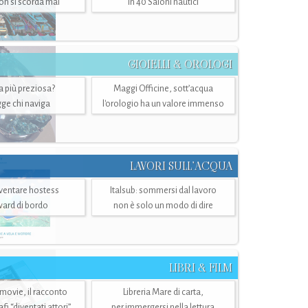
n si scorda mai
in 40 Saloni nautici
GIOIELLI & OROLOGI
ra più preziosa?
Maggi Officine, sott’acqua
ge chi naviga
l'orologio ha un valore immenso
LAVORI SULL’ACQUA
ventare hostess
Italsub: sommersi dal lavoro
ward di bordo
non è solo un modo di dire
LIBRI & FILM
 movie, il racconto
Libreria Mare di carta,
i “diventati attori”
per immergersi nella lettura