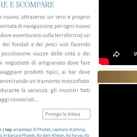
ARE E SCOMPARE
 nuovo, attraverso un vero e proprio
giornata di navigazione, per ogni nuovo
a dove avventurarsi sulla terraferma) un
 dei fondali e dei pesci visti facendo
piccolissime viuzze delle città o dei
i negozietti di artigianato dove fare
ssaggiare prodotti tipici, ai bar dove
le) ammirando un tramonto mozzafiato.
 durante la vacanza: gli incontri fatti
aggi conosciuti...
Prosegui la lettura
a
| tag:
arcipelago di Phuket
,
capitano di Jimmy
,
i
,
in barca a Phuket
,
Ko dam Khwan
,
Ko ha yai
,
Ko