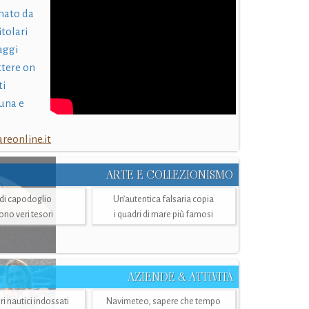
nato da
itolari
laggi
ttere on
ti
una e
eonline.it
ARTE E COLLEZIONISMO
i di capodoglio
Un’autentica falsaria copia
sono veri tesori
i quadri di mare più famosi
AZIENDE & ATTIVITÀ
ri nautici indossati
Navimeteo, sapere che tempo