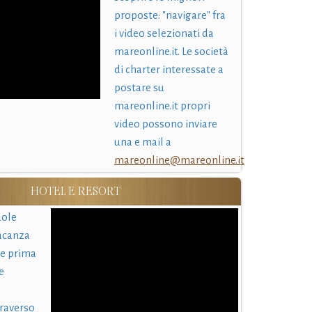
proposte: "navigare" fra
i video selezionati da
mareonline.it. Le società
di charter interessate a
postare su
mareonline.it propri
video possono inviare
una e mail a
mareonline@mareonline.it
HOTEL E RESORT
uole
acanza
 e prima
e
traverso