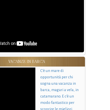
VACANZE IN BARCA
C'è un mare di
opportunità per chi
sogna una vacanza in
barca, magari a vela, in
catamarano. E c'è un
modo fantastico per
scoprire le migliori