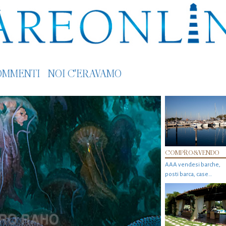
OMMENTI
NOI C'ERAVAMO
COMPRO&VENDO
AAA vendesi barche,
posti barca, case…