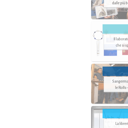
dalle più 
Il labora
che si 
Sangerman
le Rolls
La libre