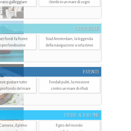
mbrano galleggiare
i bimbi in un mare di sogni
CROCIERE
i fiordi fa fiorire
Stad Amsterdam, la leggenda
i profondissime
della navigazione a vela rivive
EVENTI
dove gustare tutto
Fondali puliti, la missione
ù profondo del mare
contro un mare di rifiuti
FIERE & SALONI
 Canness, il primo
Il giro del mondo