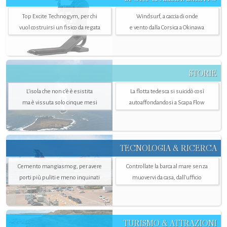
Top Excite Technogym, per chi
Windsurf, a caccia di onde
vuol costruirsi un fisico da regata
e vento dalla Corsica a Okinawa
STORIE
L’isola che non c'è è esistita
La flotta tedesca si suicidò così
ma è vissuta solo cinque mesi
autoaffondandosi a Scapa Flow
TECNOLOGIA & RICERCA
Cemento mangiasmog, per avere
Controllate la barca al mare senza
porti più puliti e meno inquinati
muovervi da casa, dall’ufficio
TURISMO & ATTRAZIONI