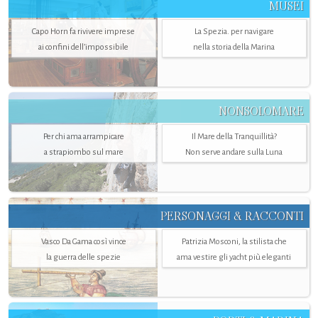
MUSEI
Capo Horn fa rivivere imprese
La Spezia. per navigare
ai confini dell’impossibile
nella storia della Marina
NONSOLOMARE
Per chi ama arrampicare
Il Mare della Tranquillità?
a strapiombo sul mare
Non serve andare sulla Luna
PERSONAGGI & RACCONTI
Vasco Da Gama così vince
Patrizia Mosconi, la stilista che
la guerra delle spezie
ama vestire gli yacht più eleganti