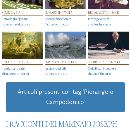
CASE DA MARE
IL MARE IN TAVOLA
REGALI SOTTO IL SOLE
Porto degli argonauti,
I cibi che fanno venire
Idee regalo per chi
la costa smeralda jonica
l’acquolina in bocca
ama barche e mare
UN MARE DI ARTE
IMMAGINI DA SOGNO
STORIE E PERSONAGGI
I più famosi quadri
Le più incredibili
Carlo Riva, l’ingegnere
di mare copiati per voi
burrasche in mare
che stupi' il mondo
Articoli presenti con tag 'Pierangelo
Campodonico'
I RACCONTI DEL MARINAIO JOSEPH