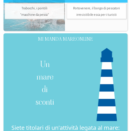
Trabocchi, i pontili
Portovenere, il borgo di pescatori
"macchine da pesca"
irresistibile esca per i turisti
MI MANDA MAREONLINE
Un
mare
di
sconti
Siete titolari di un'attività legata al mare: