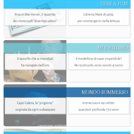
LIBRI & FILM
Riva in the movie, il racconto
Libreria Mare di carta,
dei motoscafi “diventati attori”
per immergersi nella lettura
MODELLISMO
Il vascello che ai mondiali
Il modellino di nave irripetibile?
ha navigato nell’oro
Per costruirlo sono serviti 47 anni
MONDO SOMMERSO
Capo Galera, la "prigione"
Immersioni nei relitti:
sognata da ogni subacqueo
questa è profonda 150 anni