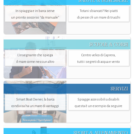
SALUTE & BENESSERE
In spiaggia e in barca serve
Totani sbiancati? Nei piatti
un pronto soccorso "da manuale"
di pesce c'è un mare di trucchi
SCUOLE & CORSI
L'insegnante che spiega
Centro velico di Caprera,
il mare come nessun altro
tutti i segreti di acqua e vento
SERVIZI
Smart Boat Owner, la barca
Spiagge accessibili a disabili:
condivisa ha un mare di vantaggi
questa è un esempio da seguire
SPORT & ALLENAMENTO