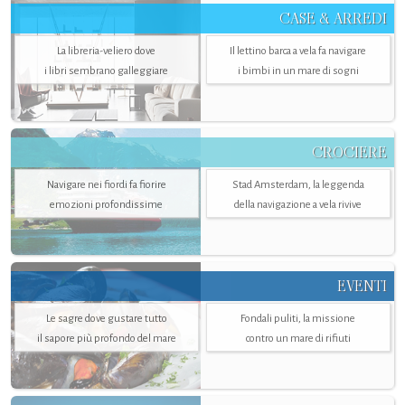
CASE & ARREDI
La libreria-veliero dove
Il lettino barca a vela fa navigare
i libri sembrano galleggiare
i bimbi in un mare di sogni
CROCIERE
Navigare nei fiordi fa fiorire
Stad Amsterdam, la leggenda
emozioni profondissime
della navigazione a vela rivive
EVENTI
Le sagre dove gustare tutto
Fondali puliti, la missione
il sapore più profondo del mare
contro un mare di rifiuti