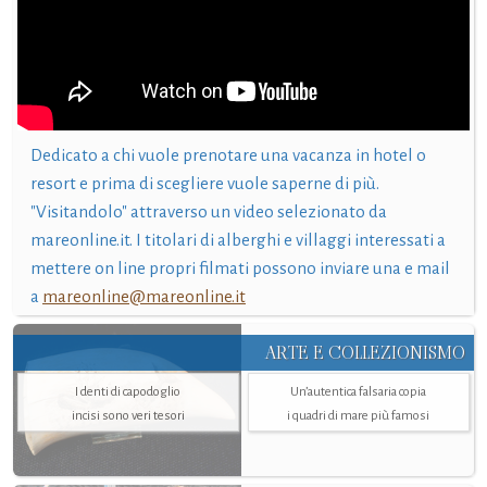
Dedicato a chi vuole prenotare una vacanza in hotel o
resort e prima di scegliere vuole saperne di più.
"Visitandolo" attraverso un video selezionato da
mareonline.it. I titolari di alberghi e villaggi interessati a
mettere on line propri filmati possono inviare una e mail
a
mareonline@mareonline.it
ARTE E COLLEZIONISMO
I denti di capodoglio
Un’autentica falsaria copia
incisi sono veri tesori
i quadri di mare più famosi