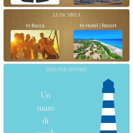
LA VACANZA
In Barca
In Hotel / Resort
IDEE PER STUPIRE
Un
mare
di