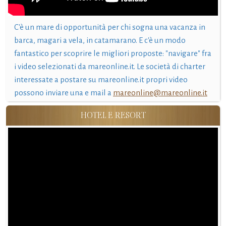
C'è un mare di opportunità per chi sogna una vacanza in
barca, magari a vela, in catamarano. E c'è un modo
fantastico per scoprire le migliori proposte: "navigare" fra
i video selezionati da mareonline.it. Le società di charter
interessate a postare su mareonline.it propri video
possono inviare una e mail a
mareonline@mareonline.it
HOTEL E RESORT