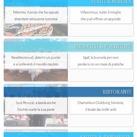
PORTI & MARINA
Palermo, il porto che ha saputo
Villasimius, tutto il meglio
diventare attrazione turistica
che può offrire un approdo
PRODOTTI & FORNITORI
Navaltecnosud, datemi un punto
Egaf, la bussola per non
e vi solleverò il mondo nautico
perdersi in un mare di pratiche
RISTORANTI
Just Peruzzi, a tavola anche
Chameleon Clubbing Stintino,
l’occhio vuole la sua parte
il locale dai mille volti