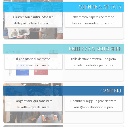
AZIENDE & ATTIVITÀ
Gli accessori nautici indossati
Navimeteo, sapere che tempo
dalle più belle imbarcazioni
farà in mare conta ancora di più
BELLEZZA & BENESSERE
Il laboratorio di cosmetici
Pelle dorata e protetta? Il segreto
che si specchia in mare
si cela in un’antica pietra Inca
CANTIERI
Sangermani, qui sono nate
Fincantieri, raggiungere Net zero
le Rolls-Royce del mare
con 15 anni d'anticipo si può