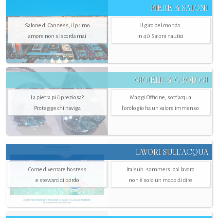
FIERE & SALONI
Salone di Canness, il primo
Il giro del mondo
amore non si scorda mai
in 40 Saloni nautici
GIOIELLI & OROLOGI
La pietra più preziosa?
Maggi Officine, sott’acqua
Protegge chi naviga
l'orologio ha un valore immenso
LAVORI SULL’ACQUA
Come diventare hostess
Italsub: sommersi dal lavoro
e steward di bordo
non è solo un modo di dire