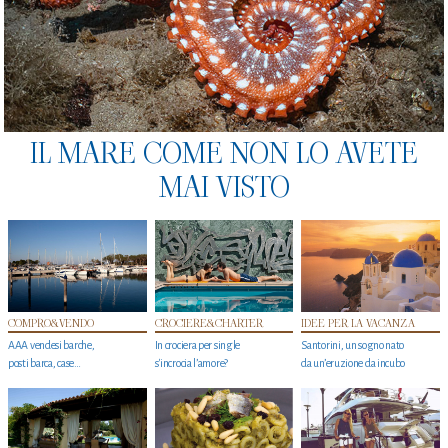
IL MARE COME NON LO AVETE
MAI VISTO
COMPRO&VENDO
CROCIERE&CHARTER
IDEE PER LA VACANZA
AAA vendesi barche,
In crociera per single
Santorini, un sogno nato
posti barca, case…
s'incrocia l’amore?
da un’eruzione da incubo