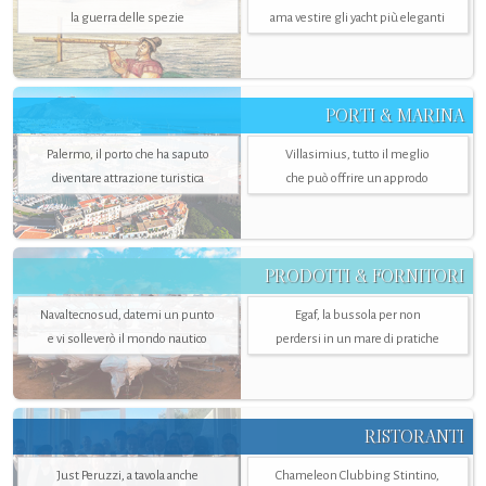
la guerra delle spezie
ama vestire gli yacht più eleganti
PORTI & MARINA
Palermo, il porto che ha saputo
Villasimius, tutto il meglio
diventare attrazione turistica
che può offrire un approdo
PRODOTTI & FORNITORI
Navaltecnosud, datemi un punto
Egaf, la bussola per non
e vi solleverò il mondo nautico
perdersi in un mare di pratiche
RISTORANTI
Just Peruzzi, a tavola anche
Chameleon Clubbing Stintino,