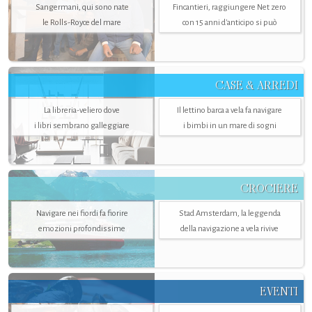
Sangermani, qui sono nate
Fincantieri, raggiungere Net zero
le Rolls-Royce del mare
con 15 anni d'anticipo si può
CASE & ARREDI
La libreria-veliero dove
Il lettino barca a vela fa navigare
i libri sembrano galleggiare
i bimbi in un mare di sogni
CROCIERE
Navigare nei fiordi fa fiorire
Stad Amsterdam, la leggenda
emozioni profondissime
della navigazione a vela rivive
EVENTI