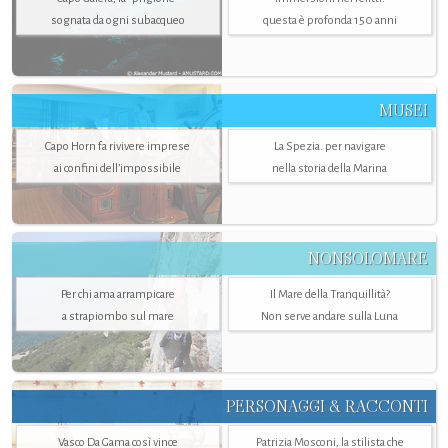
sognata da ogni subacqueo
questa è profonda 150 anni
MUSEI
Capo Horn fa rivivere imprese
La Spezia. per navigare
ai confini dell’impossibile
nella storia della Marina
NONSOLOMARE
Per chi ama arrampicare
Il Mare della Tranquillità?
a strapiombo sul mare
Non serve andare sulla Luna
PERSONAGGI & RACCONTI
Vasco Da Gama così vince
Patrizia Mosconi, la stilista che