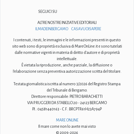
SEGUICI SU
ALTRE NOSTRE INIZIATIVE EDITORIALI
ILMADEINBERGAMO
CASAVUOISAPERE
I contenuti, i testi, le immagini e le informazioni presenti in questo
sito web sono di proprietà esclusiva di MareOnLine.it e sono tutelati
dalle normative vigenti in materia di diritto d'autore e di proprietà
intellettuale.
È vietata la riproduzione, anche parziale, la diffusione o
l'elaborazione senza preventiva autorizzazione scritta del titolare.
Testata giornalistica iscritta al numero 3/2026 del Registro Stampa
del Tribunale di Bergamo.
Direttore responsabile: PIETRO BARACHETTI
VIA P. RUGGERI DA STABELLO 20 - 24123 BERGAMO
P.I.: 04581440163 - C.F.: BRCPTR61H23A794P
MARE ONLINE
Il mare come non lo avete mai visto
© 2009-2026