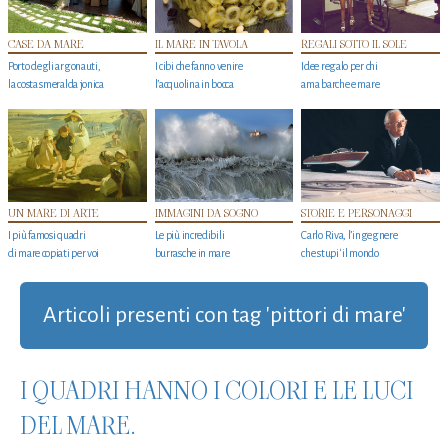
CASE DA MARE
IL MARE IN TAVOLA
REGALI SOTTO IL SOLE
Porto degli argonauti,
I cibi che fanno venire
Idee regalo per chi
la costa smeralda jonica
l’acquolina in bocca
ama barche e mare
UN MARE DI ARTE
IMMAGINI DA SOGNO
STORIE E PERSONAGGI
I più famosi quadri
Le più incredibili
Carlo Riva, l’ingegnere
di mare copiati per voi
burrasche in mare
che stupi' il mondo
Articoli presenti con tag 'pittori di mare'
I QUADRI HANNO I COLORI E LE LUCI
DEL MARE.