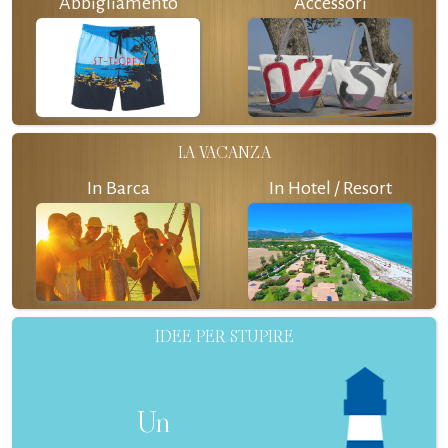
Abbigliamento
Accessori
LA VACANZA
In Barca
In Hotel / Resort
IDEE PER STUPIRE
Un