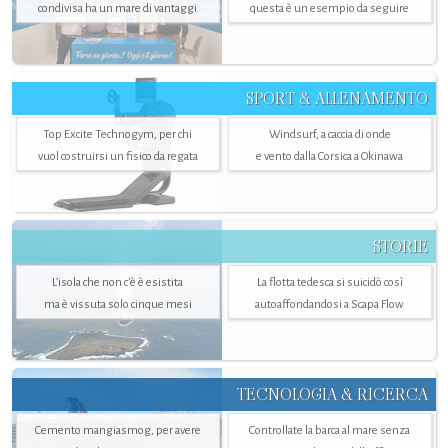
condivisa ha un mare di vantaggi
questa è un esempio da seguire
SPORT & ALLENAMENTO
Top Excite Technogym, per chi
Windsurf, a caccia di onde
vuol costruirsi un fisico da regata
e vento dalla Corsica a Okinawa
STORIE
L’isola che non c'è è esistita
La flotta tedesca si suicidò così
ma è vissuta solo cinque mesi
autoaffondandosi a Scapa Flow
TECNOLOGIA & RICERCA
Cemento mangiasmog, per avere
Controllate la barca al mare senza