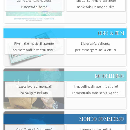
Come diventare hostess
Italsub: sommersi dal lavoro
e steward di bordo
non è solo un modo di dire
LIBRI & FILM
Riva in the movie, il racconto
Libreria Mare di carta,
dei motoscafi “diventati attori”
per immergersi nella lettura
MODELLISMO
Il vascello che ai mondiali
Il modellino di nave irripetibile?
ha navigato nell’oro
Per costruirlo sono serviti 47 anni
MONDO SOMMERSO
Capo Galera, la "prigione"
Immersioni nei relitti: