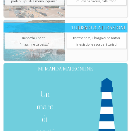
porti più puliti e meno inquinati
muovervi da casa, dall’ufficio
TURISMO & ATTRAZIONI
Trabocchi, i pontili
Portovenere, il borgo di pescatori
"macchine da pesca"
irresistibile esca per i turisti
MI MANDA MAREONLINE
Un
mare
di