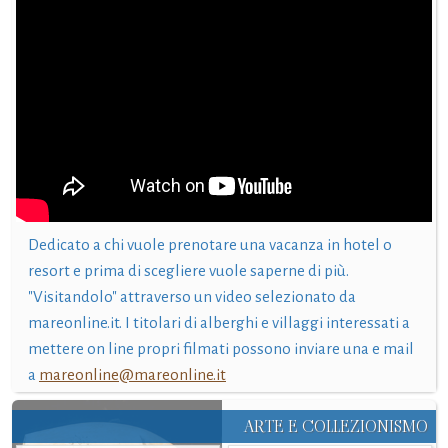
Dedicato a chi vuole prenotare una vacanza in hotel o
resort e prima di scegliere vuole saperne di più.
"Visitandolo" attraverso un video selezionato da
mareonline.it. I titolari di alberghi e villaggi interessati a
mettere on line propri filmati possono inviare una e mail
a
mareonline@mareonline.it
ARTE E COLLEZIONISMO