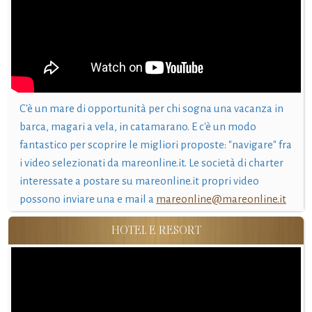
C'è un mare di opportunità per chi sogna una vacanza in
barca, magari a vela, in catamarano. E c'è un modo
fantastico per scoprire le migliori proposte: "navigare" fra
i video selezionati da mareonline.it. Le società di charter
interessate a postare su mareonline.it propri video
possono inviare una e mail a
mareonline@mareonline.it
HOTEL E RESORT