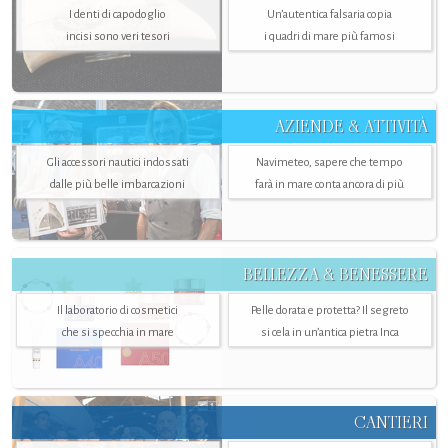
I denti di capodoglio
Un’autentica falsaria copia
incisi sono veri tesori
i quadri di mare più famosi
AZIENDE & ATTIVITÀ
Gli accessori nautici indossati
Navimeteo, sapere che tempo
dalle più belle imbarcazioni
farà in mare conta ancora di più
BELLEZZA & BENESSERE
Il laboratorio di cosmetici
Pelle dorata e protetta? Il segreto
che si specchia in mare
si cela in un’antica pietra Inca
CANTIERI