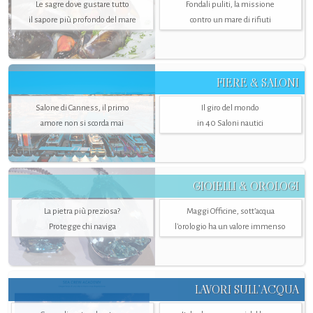
Le sagre dove gustare tutto
Fondali puliti, la missione
il sapore più profondo del mare
contro un mare di rifiuti
FIERE & SALONI
Salone di Canness, il primo
Il giro del mondo
amore non si scorda mai
in 40 Saloni nautici
GIOIELLI & OROLOGI
La pietra più preziosa?
Maggi Officine, sott’acqua
Protegge chi naviga
l'orologio ha un valore immenso
LAVORI SULL’ACQUA