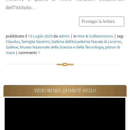
dell’Istituto...
Prosegui la lettura
pubblicato il
13 Luglio 2025
da
admin
| in
Arte & Collezionismo
| tag:
Claudus
,
famiglia Severini
,
Galleria dell'Accademia Navale di Livorno
,
Gallese
,
Museo Nazionale della Scienza e della Tecnologia
,
pittori di
mare
| commenti:
1
VIDEOMARE QUANT'È BELLO