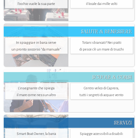
l’occhio vuole la sua parte
il locale dai mille volti
SALUTE & BENESSERE
In spiaggia e in barca serve
Totani sbiancati? Nei piatti
un pronto soccorso "da manuale"
di pesce c'è un mare di trucchi
SCUOLE & CORSI
L'insegnante che spiega
Centro velico di Caprera,
il mare come nessun altro
tutti i segreti di acqua e vento
SERVIZI
Smart Boat Owner, la barca
Spiagge accessibili a disabili: