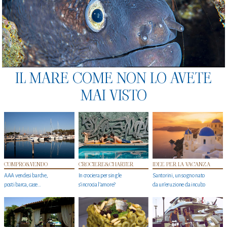
IL MARE COME NON LO AVETE
MAI VISTO
COMPRO&VENDO
CROCIERE&CHARTER
IDEE PER LA VACANZA
AAA vendesi barche,
In crociera per single
Santorini, un sogno nato
posti barca, case…
s'incrocia l’amore?
da un’eruzione da incubo