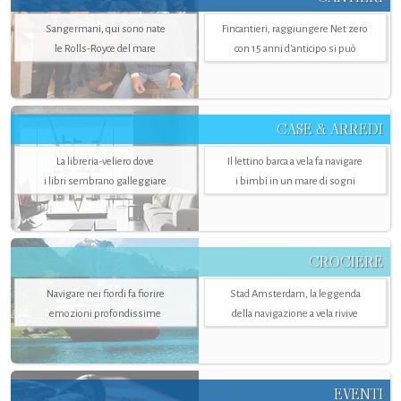
Sangermani, qui sono nate
Fincantieri, raggiungere Net zero
le Rolls-Royce del mare
con 15 anni d'anticipo si può
CASE & ARREDI
La libreria-veliero dove
Il lettino barca a vela fa navigare
i libri sembrano galleggiare
i bimbi in un mare di sogni
CROCIERE
Navigare nei fiordi fa fiorire
Stad Amsterdam, la leggenda
emozioni profondissime
della navigazione a vela rivive
EVENTI