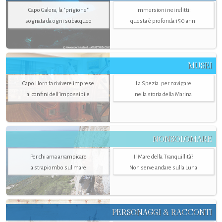
Capo Galera, la "prigione"
Immersioni nei relitti:
sognata da ogni subacqueo
questa è profonda 150 anni
MUSEI
Capo Horn fa rivivere imprese
La Spezia. per navigare
ai confini dell’impossibile
nella storia della Marina
NONSOLOMARE
Per chi ama arrampicare
Il Mare della Tranquillità?
a strapiombo sul mare
Non serve andare sulla Luna
PERSONAGGI & RACCONTI