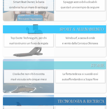
Smart Boat Owner, la barca
Spiagge accessibili a disabili:
condivisa ha un mare di vantaggi
questa è un esempio da seguire
SPORT & ALLENAMENTO
Top Excite Technogym, per chi
Windsurf, a caccia di onde
vuol costruirsi un fisico da regata
e vento dalla Corsica a Okinawa
STORIE
L’isola che non c'è è esistita
La flotta tedesca si suicidò così
ma è vissuta solo cinque mesi
autoaffondandosi a Scapa Flow
TECNOLOGIA & RICERCA