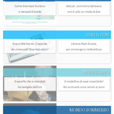
Come diventare hostess
Italsub: sommersi dal lavoro
e steward di bordo
non è solo un modo di dire
LIBRI & FILM
Riva in the movie, il racconto
Libreria Mare di carta,
dei motoscafi “diventati attori”
per immergersi nella lettura
MODELLISMO
Il vascello che ai mondiali
Il modellino di nave irripetibile?
ha navigato nell’oro
Per costruirlo sono serviti 47 anni
MONDO SOMMERSO