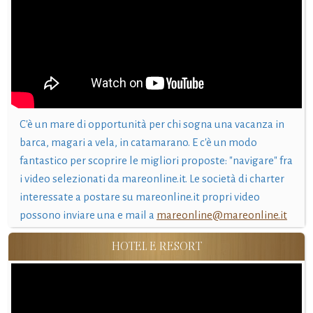
C'è un mare di opportunità per chi sogna una vacanza in
barca, magari a vela, in catamarano. E c'è un modo
fantastico per scoprire le migliori proposte: "navigare" fra
i video selezionati da mareonline.it. Le società di charter
interessate a postare su mareonline.it propri video
possono inviare una e mail a
mareonline@mareonline.it
HOTEL E RESORT