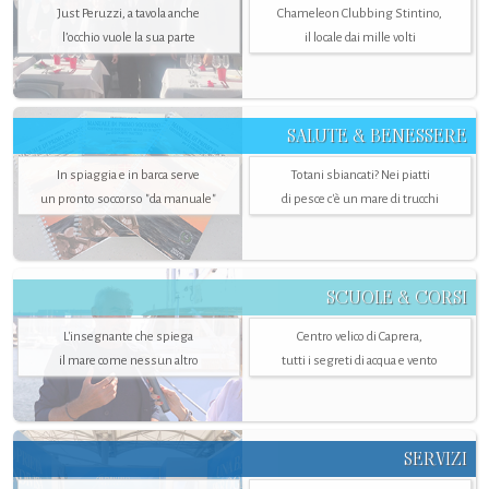
Just Peruzzi, a tavola anche
Chameleon Clubbing Stintino,
l’occhio vuole la sua parte
il locale dai mille volti
SALUTE & BENESSERE
In spiaggia e in barca serve
Totani sbiancati? Nei piatti
un pronto soccorso "da manuale"
di pesce c'è un mare di trucchi
SCUOLE & CORSI
L'insegnante che spiega
Centro velico di Caprera,
il mare come nessun altro
tutti i segreti di acqua e vento
SERVIZI