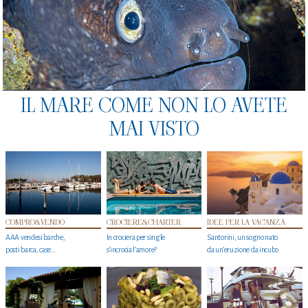
IL MARE COME NON LO AVETE
MAI VISTO
COMPRO&VENDO
CROCIERE&CHARTER
IDEE PER LA VACANZA
AAA vendesi barche,
In crociera per single
Santorini, un sogno nato
posti barca, case…
s'incrocia l’amore?
da un’eruzione da incubo