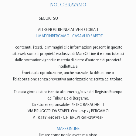
NOI C'ERAVAMO
SEGUICI SU
ALTRE NOSTRE INIZIATIVE EDITORIALI
ILMADEINBERGAMO
CASAVUOISAPERE
I contenuti, i testi, le immagini e le informazioni presenti in questo
sito web sono di proprietà esclusiva di MareOnLine.it e sono tutelati
dalle normative vigenti in materia di diritto d'autore e di proprietà
intellettuale.
È vietata la riproduzione, anche parziale, la diffusione o
l'elaborazione senza preventiva autorizzazione scritta del titolare.
Testata giornalistica iscritta al numero 3/2026 del Registro Stampa
del Tribunale di Bergamo.
Direttore responsabile: PIETRO BARACHETTI
VIA P. RUGGERI DA STABELLO 20 - 24123 BERGAMO
P.I.: 04581440163 - C.F.: BRCPTR61H23A794P
MARE ONLINE
Il mare come non lo avete mai visto