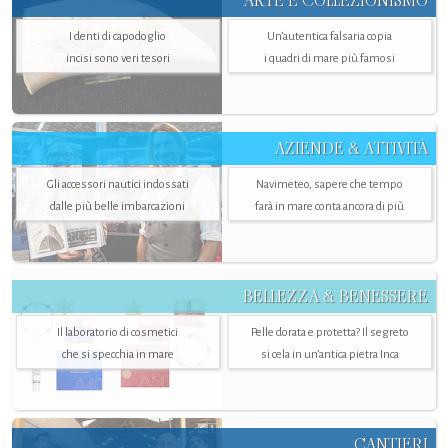
ARTE E COLLEZIONISMO
I denti di capodoglio
Un’autentica falsaria copia
incisi sono veri tesori
i quadri di mare più famosi
AZIENDE & ATTIVITÀ
Gli accessori nautici indossati
Navimeteo, sapere che tempo
dalle più belle imbarcazioni
farà in mare conta ancora di più
BELLEZZA & BENESSERE
Il laboratorio di cosmetici
Pelle dorata e protetta? Il segreto
che si specchia in mare
si cela in un’antica pietra Inca
CANTIERI