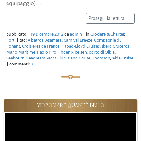
equipaggio). ...
Prosegui la lettura
pubblicato il
19 Dicembre 2012
da
admin
| in
Crociere & Charter
,
Porti
| tag:
Albatros
,
Azamara
,
Carnival Breeze
,
Compagnie du
Ponant
,
Croisieres de France
,
Hapag-Lloyd Cruises
,
Ibero Cruceros
,
Mano Maritime
,
Paolo Piro
,
Phoenix Reisen
,
porto di Olbia
,
Seabourn
,
Seadream Yacht Club
,
sland Cruise
,
Thomson
,
’Aida Cruise
| commenti:
0
VIDEOMARE QUANT'È BELLO