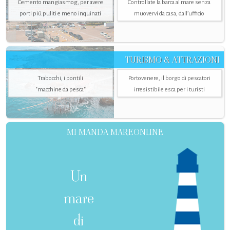
Cemento mangiasmog, per avere
Controllate la barca al mare senza
porti più puliti e meno inquinati
muovervi da casa, dall’ufficio
TURISMO & ATTRAZIONI
Trabocchi, i pontili
Portovenere, il borgo di pescatori
"macchine da pesca"
irresistibile esca per i turisti
MI MANDA MAREONLINE
Un
mare
di