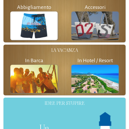
Abbigliamento
Accessori
LA VACANZA
In Barca
In Hotel / Resort
IDEE PER STUPIRE
Un