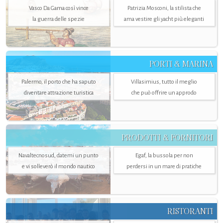
Vasco Da Gama così vince
Patrizia Mosconi, la stilista che
la guerra delle spezie
ama vestire gli yacht più eleganti
PORTI & MARINA
Palermo, il porto che ha saputo
Villasimius, tutto il meglio
diventare attrazione turistica
che può offrire un approdo
PRODOTTI & FORNITORI
Navaltecnosud, datemi un punto
Egaf, la bussola per non
e vi solleverò il mondo nautico
perdersi in un mare di pratiche
RISTORANTI