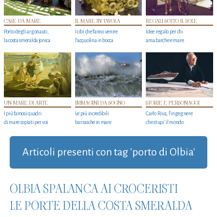
CASE DA MARE
IL MARE IN TAVOLA
REGALI SOTTO IL SOLE
Porto degli argonauti,
I cibi che fanno venire
Idee regalo per chi
la costa smeralda jonica
l’acquolina in bocca
ama barche e mare
UN MARE DI ARTE
IMMAGINI DA SOGNO
STORIE E PERSONAGGI
I più famosi quadri
Le più incredibili
Carlo Riva, l’ingegnere
di mare copiati per voi
burrasche in mare
che stupi' il mondo
Articoli presenti con tag 'porto di Olbia'
OLBIA SPALANCA AI CROCERISTI
LE PORTE DELLA COSTA SMERALDA