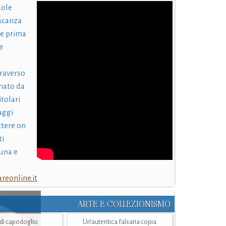
uole
acanza
 e prima
e
traverso
nato da
itolari
laggi
ttere on
ti
una e
eonline.it
ARTE E COLLEZIONISMO
i di capodoglio
Un’autentica falsaria copia