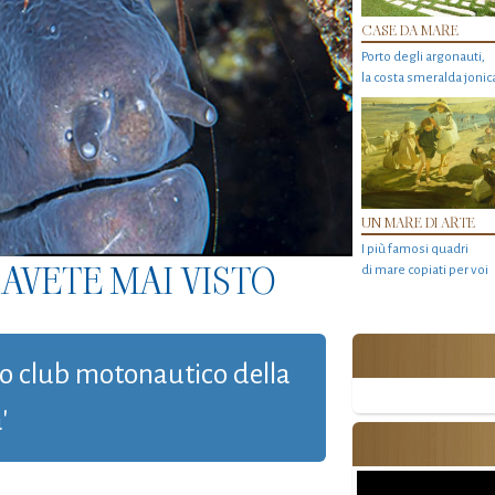
CASE DA MARE
Porto degli argonauti,
la costa smeralda jonic
UN MARE DI ARTE
I più famosi quadri
AVETE MAI VISTO
di mare copiati per voi
imo club motonautico della
'