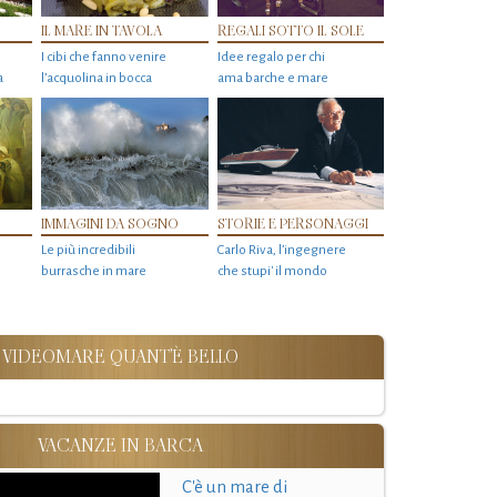
IL MARE IN TAVOLA
REGALI SOTTO IL SOLE
I cibi che fanno venire
Idee regalo per chi
a
l’acquolina in bocca
ama barche e mare
IMMAGINI DA SOGNO
STORIE E PERSONAGGI
Le più incredibili
Carlo Riva, l’ingegnere
burrasche in mare
che stupi' il mondo
VIDEOMARE QUANT'È BELLO
VACANZE IN BARCA
C'è un mare di