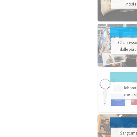
incisi 
Gli accesso
dalle più 
Il labora
che si 
Sangerman