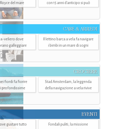
-Royce del mare
con 15 anni d'anticipo si può
CASE & ARREDI
ria-veliero dove
Il lettino barca a vela fa navigare
mbrano galleggiare
i bimbi in un mare di sogni
CROCIERE
i fiordi fa fiorire
Stad Amsterdam, la leggenda
i profondissime
della navigazione a vela rivive
EVENTI
dove gustare tutto
Fondali puliti, la missione