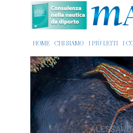
HOME
CHI SIAMO
I PIÙ LETTI
I C