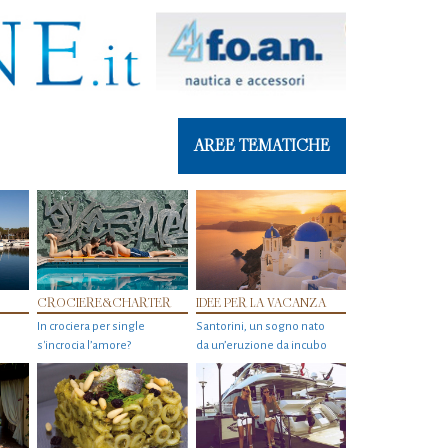
AREE TEMATICHE
CROCIERE&CHARTER
IDEE PER LA VACANZA
In crociera per single
Santorini, un sogno nato
s'incrocia l’amore?
da un’eruzione da incubo