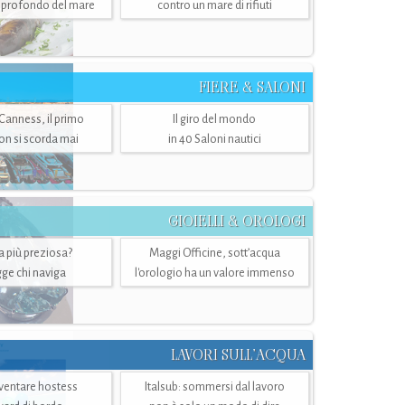
ù profondo del mare
contro un mare di rifiuti
FIERE & SALONI
 Canness, il primo
Il giro del mondo
n si scorda mai
in 40 Saloni nautici
GIOIELLI & OROLOGI
ra più preziosa?
Maggi Officine, sott’acqua
ge chi naviga
l'orologio ha un valore immenso
LAVORI SULL’ACQUA
ventare hostess
Italsub: sommersi dal lavoro