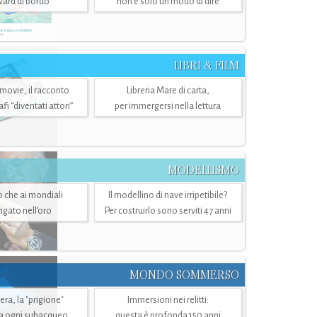
ward di bordo
non è solo un modo di dire
LIBRI & FILM
 movie, il racconto
Libreria Mare di carta,
i “diventati attori”
per immergersi nella lettura
MODELLISMO
lo che ai mondiali
Il modellino di nave irripetibile?
igato nell’oro
Per costruirlo sono serviti 47 anni
MONDO SOMMERSO
ra, la "prigione"
Immersioni nei relitti:
a ogni subacqueo
questa è profonda 150 anni