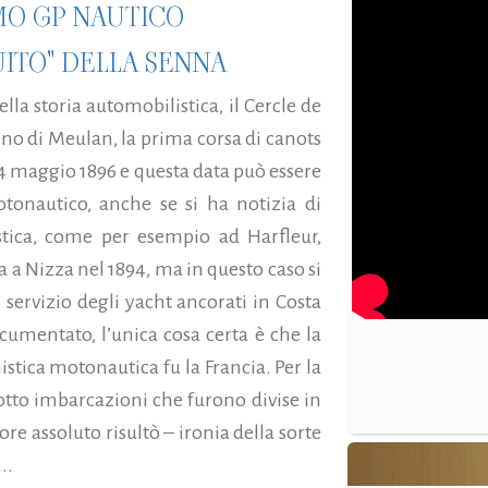
MO GP NAUTICO
UITO" DELLA SENNA
la storia automobilistica, il Cercle de
ino di Meulan, la prima corsa di canots
14 maggio 1896 e questa data può essere
motonautico, anche se si ha notizia di
tica, come per esempio ad Harfleur,
ra a Nizza nel 1894, ma in questo caso si
i servizio degli yacht ancorati in Costa
umentato, l’unica cosa certa è che la
nistica motonautica fu la Francia. Per la
otto imbarcazioni che furono divise in
ore assoluto risultò – ironia della sorte
..