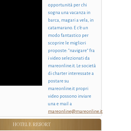
opportunità per chi
sogna una vacanza in
barca, magari a vela, in
catamarano. E c'è un
modo fantastico per
scoprire le migliori
proposte: "navigare" fra
i video selezionati da
mareonline.it. Le società
di charter interessate a
postare su
mareonline.it propri
video possono inviare
una e mail a
mareonline@mareonline.it
HOTEL E RESORT