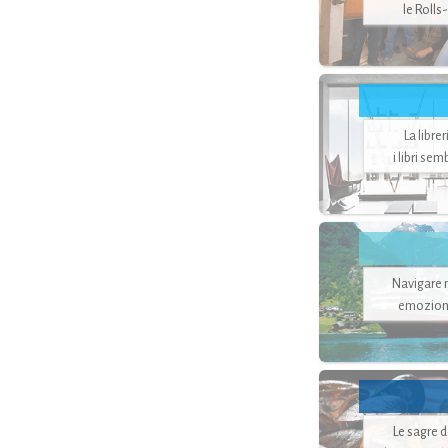
le Rolls
La libre
i libri se
Navigare ne
emozion
Le sagre 