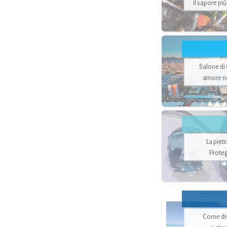
il sapore pi
Salone di
amore no
La piet
Proteg
Come di