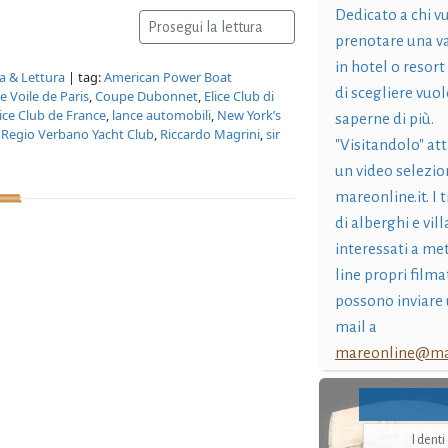
Dedicato a chi v
Prosegui la lettura
prenotare una v
in hotel o resort
ra & Lettura
| tag:
American Power Boat
di scegliere vuol
e Voile de Paris
,
Coupe Dubonnet
,
Elice Club di
ice Club de France
,
lance automobili
,
New York’s
saperne di più.
,
Regio Verbano Yacht Club
,
Riccardo Magrini
,
sir
"Visitandolo" at
un video selezio
mareonline.it. I t
di alberghi e vil
interessati a me
line propri filma
possono inviare 
mail a
mareonline@mar
I dent