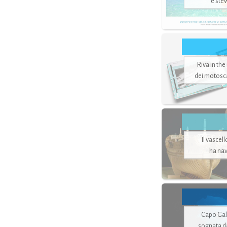
e ste
Riva in the
dei motoscaf
Il vascel
ha nav
Capo Gale
sognata d