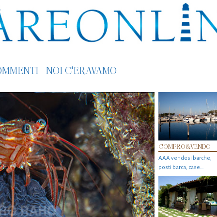
OMMENTI
NOI C'ERAVAMO
COMPRO&VENDO
AAA vendesi barche,
posti barca, case…