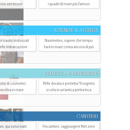
sono veri tesori
i quadri di mare più famosi
AZIENDE & ATTIVITÀ
ri nautici indossati
Navimeteo, sapere che tempo
belle imbarcazioni
farà in mare conta ancora di più
BELLEZZA & BENESSERE
torio di cosmetici
Pelle dorata e protetta? Il segreto
specchia in mare
si cela in un’antica pietra Inca
CANTIERI
i, qui sono nate
Fincantieri, raggiungere Net zero