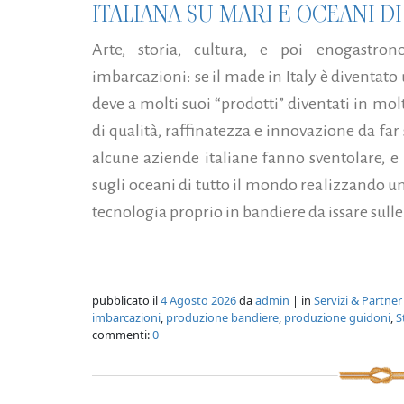
ITALIANA SU MARI E OCEANI D
Arte, storia, cultura, e poi enogastr
imbarcazioni: se il made in Italy è diventat
deve a molti suoi “prodotti” diventati in mol
di qualità, raffinatezza e innovazione da fa
alcune aziende italiane fanno sventolare, e 
sugli oceani di tutto il mondo realizzando un
tecnologia proprio in bandiere da issare sulle 
pubblicato il
4 Agosto 2026
da
admin
| in
Servizi & Partner
imbarcazioni
,
produzione bandiere
,
produzione guidoni
,
S
commenti:
0