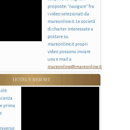
proposte: "navigare" fra
i video selezionati da
mareonline.it. Le società
di charter interessate a
postare su
mareonline.it propri
video possono inviare
una e mail a
mareonline@mareonline.it
HOTEL E RESORT
uole
acanza
 e prima
e
traverso