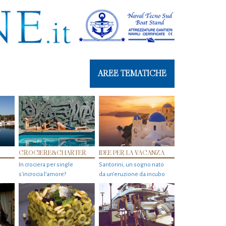
AREE TEMATICHE
CROCIERE&CHARTER
IDEE PER LA VACANZA
In crociera per single
Santorini, un sogno nato
s'incrocia l’amore?
da un’eruzione da incubo