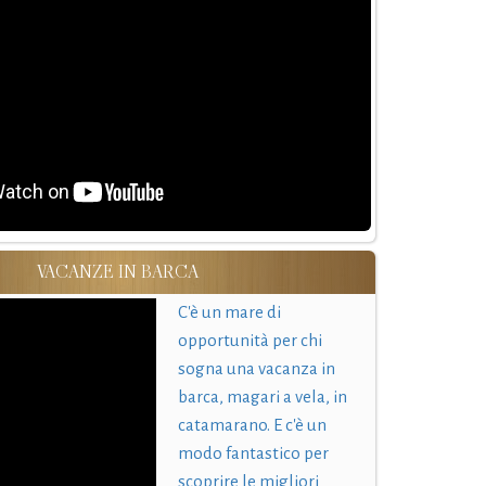
VACANZE IN BARCA
C'è un mare di
opportunità per chi
sogna una vacanza in
barca, magari a vela, in
catamarano. E c'è un
modo fantastico per
scoprire le migliori