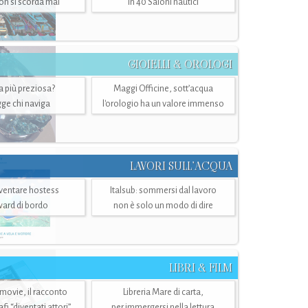
n si scorda mai
in 40 Saloni nautici
GIOIELLI & OROLOGI
ra più preziosa?
Maggi Officine, sott’acqua
ge chi naviga
l'orologio ha un valore immenso
LAVORI SULL’ACQUA
ventare hostess
Italsub: sommersi dal lavoro
ward di bordo
non è solo un modo di dire
LIBRI & FILM
 movie, il racconto
Libreria Mare di carta,
i “diventati attori”
per immergersi nella lettura