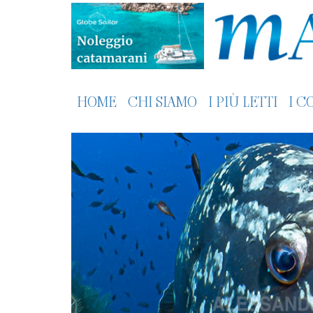
HOME
CHI SIAMO
I PIÙ LETTI
I C