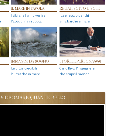
IL MARE IN TAVOLA
REGALI SOTTO IL SOLE
I cibi che fanno venire
Idee regalo per chi
a
l’acquolina in bocca
ama barche e mare
IMMAGINI DA SOGNO
STORIE E PERSONAGGI
Le più incredibili
Carlo Riva, l’ingegnere
burrasche in mare
che stupi' il mondo
VIDEOMARE QUANT'È BELLO