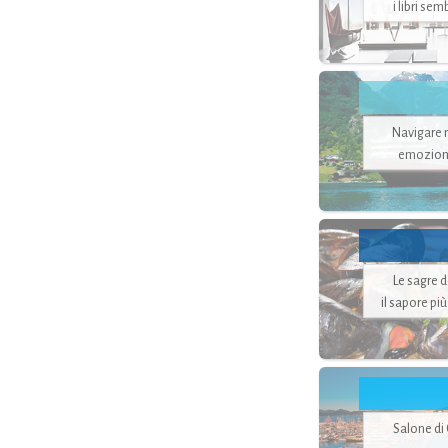
i libri se
Navigare ne
emozion
Le sagre 
il sapore pi
Salone di