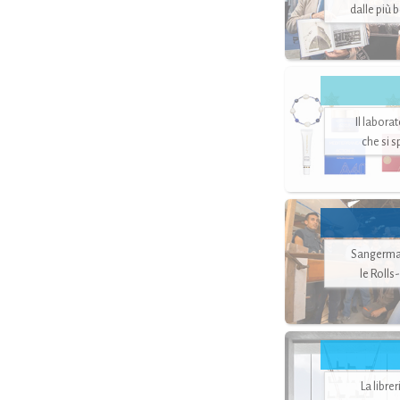
dalle più 
Il labora
che si 
Sangerman
le Rolls
La libre