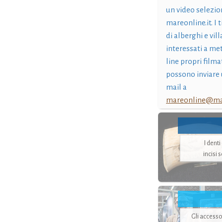
un video selezio
mareonline.it. I t
di alberghi e vil
interessati a me
line propri filma
possono inviare 
mail a
mareonline@mar
I dent
incisi 
Gli accesso