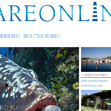
OMMENTI
NOI C'ERAVAMO
COMPRO&VENDO
AAA vendesi barche,
posti barca, case…