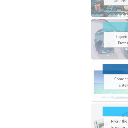
amore no
La piet
Proteg
Come di
e ste
Riva in the
dei motoscaf