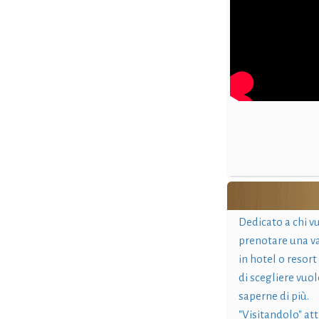
Dedicato a chi v
prenotare una v
in hotel o resort
di scegliere vuol
saperne di più.
"Visitandolo" at