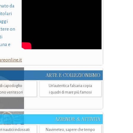
nato da
itolari
laggi
ttere on
ti
una e
eonline.it
ARTE E COLLEZIONISMO
i di capodoglio
Un’autentica falsaria copia
sono veri tesori
i quadri di mare più famosi
AZIENDE & ATTIVITÀ
ri nautici indossati
Navimeteo, sapere che tempo