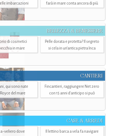
belle imbarcazioni
farà in mare conta ancora di più
BELLEZZA & BENESSERE
torio di cosmetici
Pelle dorata e protetta? Il segreto
specchia in mare
si cela in un’antica pietra Inca
CANTIERI
i, qui sono nate
Fincantieri, raggiungere Net zero
-Royce del mare
con 15 anni d'anticipo si può
CASE & ARREDI
ria-veliero dove
Il lettino barca a vela fa navigare