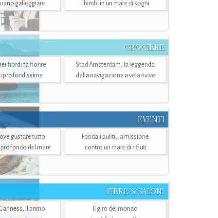
mbrano galleggiare
i bimbi in un mare di sogni
CROCIERE
i fiordi fa fiorire
Stad Amsterdam, la leggenda
i profondissime
della navigazione a vela rivive
EVENTI
dove gustare tutto
Fondali puliti, la missione
ù profondo del mare
contro un mare di rifiuti
FIERE & SALONI
 Canness, il primo
Il giro del mondo