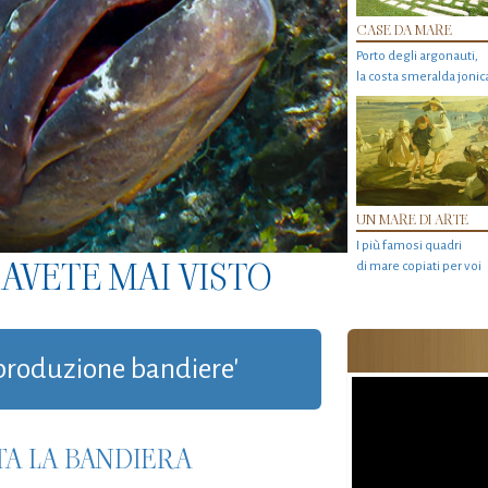
CASE DA MARE
Porto degli argonauti,
la costa smeralda jonic
UN MARE DI ARTE
I più famosi quadri
AVETE MAI VISTO
di mare copiati per voi
 'produzione bandiere'
TA LA BANDIERA