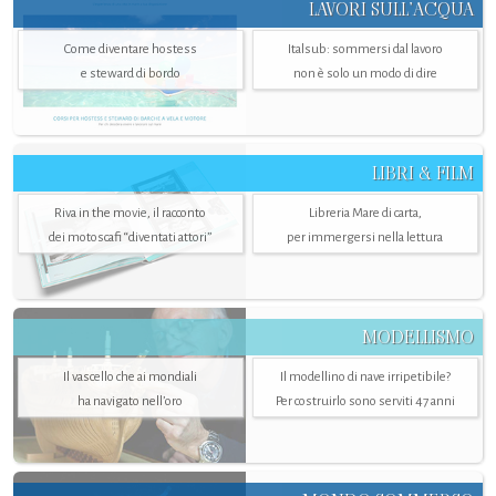
LAVORI SULL’ACQUA
Come diventare hostess
Italsub: sommersi dal lavoro
e steward di bordo
non è solo un modo di dire
LIBRI & FILM
Riva in the movie, il racconto
Libreria Mare di carta,
dei motoscafi “diventati attori”
per immergersi nella lettura
MODELLISMO
Il vascello che ai mondiali
Il modellino di nave irripetibile?
ha navigato nell’oro
Per costruirlo sono serviti 47 anni