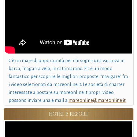
C'è un mare di opportunità per chi sogna una vacanza in
barca, magari a vela, in catamarano. E c'è un modo
fantastico per scoprire le migliori proposte: "navigare" fra
i video selezionati da mareonline.it. Le società di charter
interessate a postare su mareonline.it propri video
possono inviare una e mail a
mareonline@mareonline.it
HOTEL E RESORT