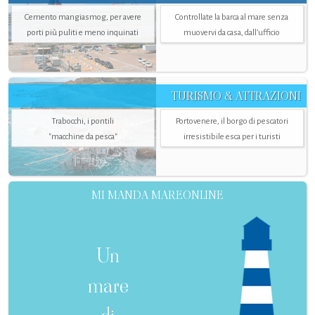
Cemento mangiasmog, per avere
Controllate la barca al mare senza
porti più puliti e meno inquinati
muovervi da casa, dall’ufficio
TURISMO & ATTRAZIONI
Trabocchi, i pontili
Portovenere, il borgo di pescatori
"macchine da pesca"
irresistibile esca per i turisti
MI MANDA MAREONLINE
Un
mare