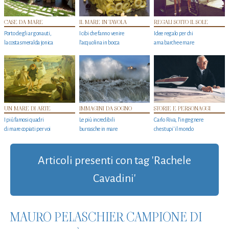
CASE DA MARE
IL MARE IN TAVOLA
REGALI SOTTO IL SOLE
Porto degli argonauti,
I cibi che fanno venire
Idee regalo per chi
la costa smeralda jonica
l’acquolina in bocca
ama barche e mare
UN MARE DI ARTE
IMMAGINI DA SOGNO
STORIE E PERSONAGGI
I più famosi quadri
Le più incredibili
Carlo Riva, l’ingegnere
di mare copiati per voi
burrasche in mare
che stupi' il mondo
Articoli presenti con tag 'Rachele
Cavadini'
MAURO PELASCHIER CAMPIONE DI