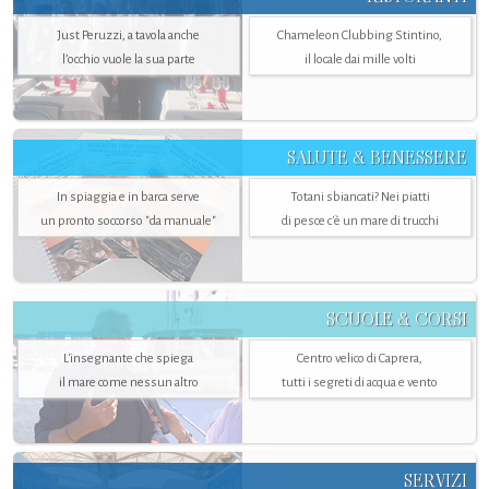
Just Peruzzi, a tavola anche
Chameleon Clubbing Stintino,
l’occhio vuole la sua parte
il locale dai mille volti
SALUTE & BENESSERE
In spiaggia e in barca serve
Totani sbiancati? Nei piatti
un pronto soccorso "da manuale"
di pesce c'è un mare di trucchi
SCUOLE & CORSI
L'insegnante che spiega
Centro velico di Caprera,
il mare come nessun altro
tutti i segreti di acqua e vento
SERVIZI