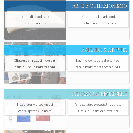
ARTE E COLLEZIONISMO
I denti di capodoglio
Un’autentica falsaria copia
incisi sono veri tesori
i quadri di mare più famosi
AZIENDE & ATTIVITÀ
Gli accessori nautici indossati
Navimeteo, sapere che tempo
dalle più belle imbarcazioni
farà in mare conta ancora di più
BELLEZZA & BENESSERE
Il laboratorio di cosmetici
Pelle dorata e protetta? Il segreto
che si specchia in mare
si cela in un’antica pietra Inca