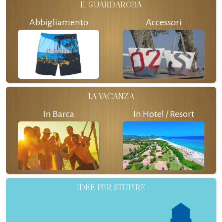
IL GUARDAROBA
Abbigliamento
Accessori
LA VACANZA
In Barca
In Hotel / Resort
IDEE PER STUPIRE