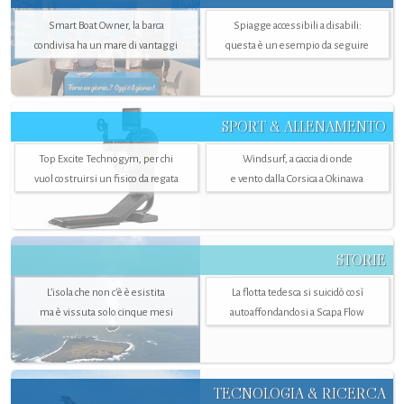
Smart Boat Owner, la barca
Spiagge accessibili a disabili:
condivisa ha un mare di vantaggi
questa è un esempio da seguire
SPORT & ALLENAMENTO
Top Excite Technogym, per chi
Windsurf, a caccia di onde
vuol costruirsi un fisico da regata
e vento dalla Corsica a Okinawa
STORIE
L’isola che non c'è è esistita
La flotta tedesca si suicidò così
ma è vissuta solo cinque mesi
autoaffondandosi a Scapa Flow
TECNOLOGIA & RICERCA