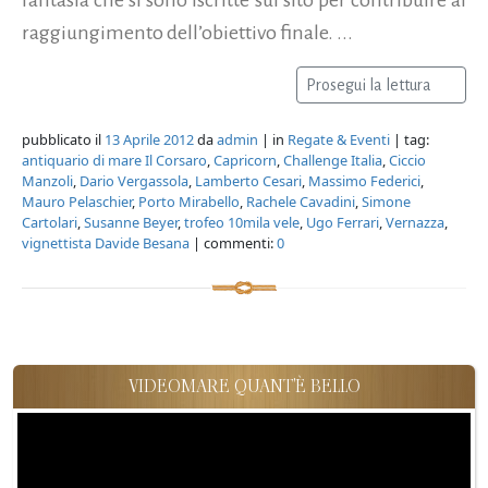
raggiungimento dell’obiettivo finale. ...
Prosegui la lettura
pubblicato il
13 Aprile 2012
da
admin
| in
Regate & Eventi
| tag:
antiquario di mare Il Corsaro
,
Capricorn
,
Challenge Italia
,
Ciccio
Manzoli
,
Dario Vergassola
,
Lamberto Cesari
,
Massimo Federici
,
Mauro Pelaschier
,
Porto Mirabello
,
Rachele Cavadini
,
Simone
Cartolari
,
Susanne Beyer
,
trofeo 10mila vele
,
Ugo Ferrari
,
Vernazza
,
vignettista Davide Besana
| commenti:
0
VIDEOMARE QUANT'È BELLO