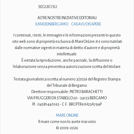
SEGUICI SU
ALTRE NOSTRE INIZIATIVE EDITORIALI
ILMADEINBERGAMO
CASAVUOISAPERE
I contenuti, i testi, le immagini e le informazioni presenti in questo
sito web sono di proprietà esclusiva di MareOnLine.it e sono tutelati
dalle normative vigenti in materia di diritto d'autore e di proprietà
intellettuale.
È vietata la riproduzione, anche parziale, la diffusione o
l'elaborazione senza preventiva autorizzazione scritta del titolare.
Testata giornalistica iscritta al numero 3/2026 del Registro Stampa
del Tribunale di Bergamo.
Direttore responsabile: PIETRO BARACHETTI
VIA P. RUGGERI DA STABELLO 20 - 24123 BERGAMO
P.I.: 04581440163 - C.F.: BRCPTR61H23A794P
MARE ONLINE
Il mare come non lo avete mai visto
© 2009-2026