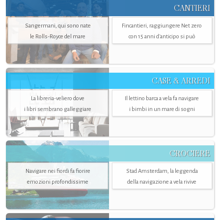
CANTIERI
Sangermani, qui sono nate
Fincantieri, raggiungere Net zero
le Rolls-Royce del mare
con 15 anni d'anticipo si può
CASE & ARREDI
La libreria-veliero dove
Il lettino barca a vela fa navigare
i libri sembrano galleggiare
i bimbi in un mare di sogni
CROCIERE
Navigare nei fiordi fa fiorire
Stad Amsterdam, la leggenda
emozioni profondissime
della navigazione a vela rivive