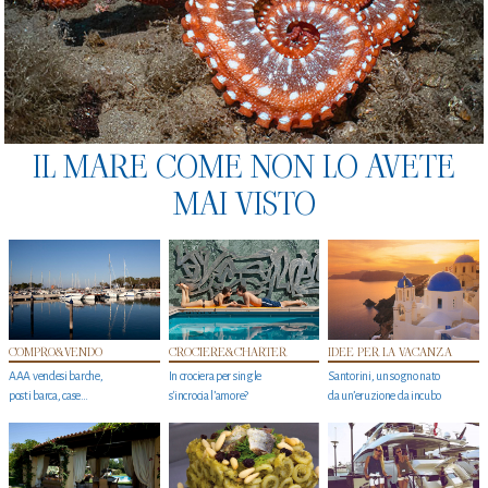
IL MARE COME NON LO AVETE
MAI VISTO
COMPRO&VENDO
CROCIERE&CHARTER
IDEE PER LA VACANZA
AAA vendesi barche,
In crociera per single
Santorini, un sogno nato
posti barca, case…
s'incrocia l’amore?
da un’eruzione da incubo