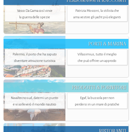
PERSONAGGI & RACCONTI
Vasco Da Gama così vince
Patrizia Mosconi, la stilista che
la guerra delle spezie
ama vestire gli yacht più eleganti
PORTI & MARINA
Palermo, il porto che ha saputo
Villasimius, tutto il meglio
diventare attrazione turistica
che può offrire un approdo
PRODOTTI & FORNITORI
Navaltecnosud, datemi un punto
Egaf, la bussola per non
e vi solleverò il mondo nautico
perdersi in un mare di pratiche
RISTORANTI