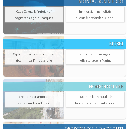
MONDO SOMMERSO
Capo Galera, la "prigione"
Immersioni nei relitti:
sognata da ogni subacqueo
questa è profonda 150 anni
MUSEI
Capo Horn fa rivivere imprese
La Spezia. per navigare
ai confini dell’impossibile
nella storia della Marina
NONSOLOMARE
Per chi ama arrampicare
Il Mare della Tranquillità?
a strapiombo sul mare
Non serve andare sulla Luna