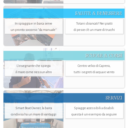
SALUTE & BENESSERE
In spiaggia e in barca serve
Totani sbiancati? Nei piatti
un pronto soccorso "da manuale"
di pesce c'è un mare di trucchi
SCUOLE & CORSI
L'insegnante che spiega
Centro velico di Caprera,
il mare come nessun altro
tutti i segreti di acqua e vento
SERVIZI
Smart Boat Owner, la barca
Spiagge accessibili a disabili:
condivisa ha un mare di vantaggi
questa è un esempio da seguire