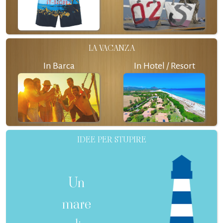
LA VACANZA
In Barca
In Hotel / Resort
IDEE PER STUPIRE
Un
mare