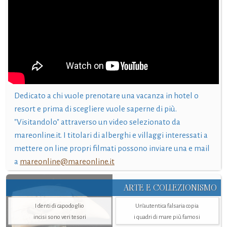
Dedicato a chi vuole prenotare una vacanza in hotel o
resort e prima di scegliere vuole saperne di più.
"Visitandolo" attraverso un video selezionato da
mareonline.it. I titolari di alberghi e villaggi interessati a
mettere on line propri filmati possono inviare una e mail
a
mareonline@mareonline.it
ARTE E COLLEZIONISMO
I denti di capodoglio
Un’autentica falsaria copia
incisi sono veri tesori
i quadri di mare più famosi