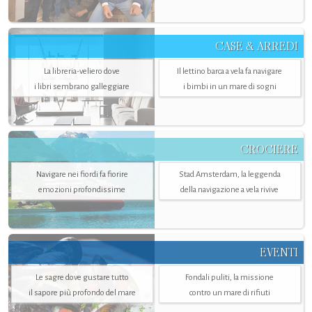
CASE & ARREDI
La libreria-veliero dove
Il lettino barca a vela fa navigare
i libri sembrano galleggiare
i bimbi in un mare di sogni
CROCIERE
Navigare nei fiordi fa fiorire
Stad Amsterdam, la leggenda
emozioni profondissime
della navigazione a vela rivive
EVENTI
Le sagre dove gustare tutto
Fondali puliti, la missione
il sapore più profondo del mare
contro un mare di rifiuti