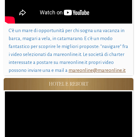
C'è un mare di opportunità per chi sogna una vacanza in
barca, magari a vela, in catamarano. E c'è un modo
fantastico per scoprire le migliori proposte: "navigare" fra
i video selezionati da mareonline.it. Le società di charter
interessate a postare su mareonline.it propri video
possono inviare una e mail a
mareonline@mareonline.it
HOTEL E RESORT