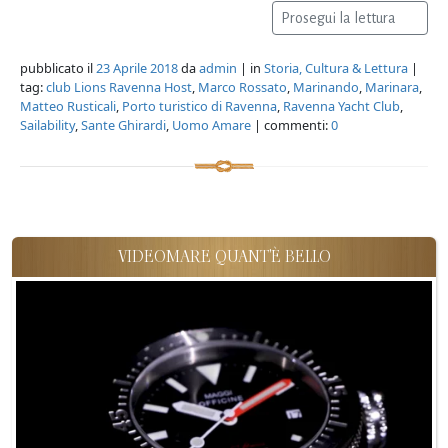
Prosegui la lettura
pubblicato il
23 Aprile 2018
da
admin
| in
Storia, Cultura & Lettura
|
tag:
club Lions Ravenna Host
,
Marco Rossato
,
Marinando
,
Marinara
,
Matteo Rusticali
,
Porto turistico di Ravenna
,
Ravenna Yacht Club
,
Sailability
,
Sante Ghirardi
,
Uomo Amare
| commenti:
0
VIDEOMARE QUANT'È BELLO