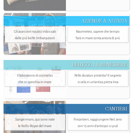
AZIENDE & ATTIVITÀ
Gli accessori nautici indossati
Navimeteo, sapere che tempo
dalle più belle imbarcazioni
farà in mare conta ancora di più
BELLEZZA & BENESSERE
Il laboratorio di cosmetici
Pelle dorata e protetta? Il segreto
che si specchia in mare
si cela in un’antica pietra Inca
CANTIERI
Sangermani, qui sono nate
Fincantieri, raggiungere Net zero
le Rolls-Royce del mare
con 15 anni d'anticipo si può