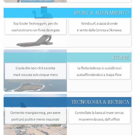
SPORT & ALLENAMENTO
Top Excite Technogym, per chi
Windsurf, a caccia di onde
vuol costruirsi un fisico da regata
e vento dalla Corsica a Okinawa
STORIE
L’isola che non c'è è esistita
La flotta tedesca si suicidò così
ma è vissuta solo cinque mesi
autoaffondandosi a Scapa Flow
TECNOLOGIA & RICERCA
Cemento mangiasmog, per avere
Controllate la barca al mare senza
porti più puliti e meno inquinati
muovervi da casa, dall’ufficio