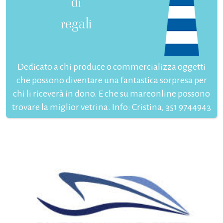
di
regali
Dedicato a chi produce o commercializza oggetti
che possono diventare una fantastica sorpresa per
chi li riceverà in dono. E che su mareonline possono
trovare la miglior vetrina. Info: Cristina, 351 9744943