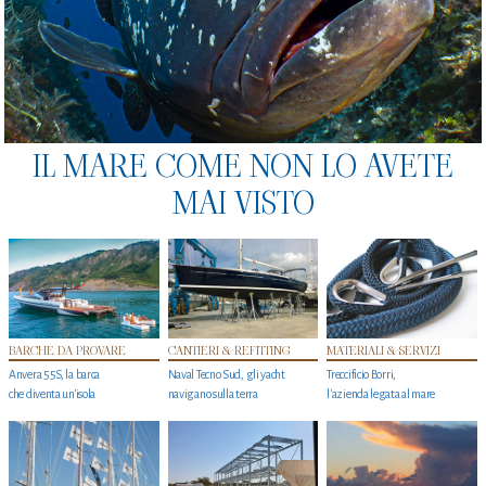
IL MARE COME NON LO AVETE
MAI VISTO
BARCHE DA PROVARE
CANTIERI & REFITTING
MATERIALI & SERVIZI
Anvera 55S, la barca
Naval Tecno Sud, gli yacht
Treccificio Borri,
che diventa un'isola
navigano sulla terra
l'azienda legata al mare