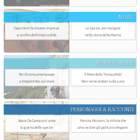
MUSEI
Capo Horn fa rivivere imprese
La Spezia. per navigare
ai confini dell’impossibile
nella storia della Marina
NONSOLOMARE
Per chi ama arrampicare
Il Mare della Tranquillità?
a strapiombo sul mare
Non serve andare sulla Luna
PERSONAGGI & RACCONTI
Vasco Da Gama così vince
Patrizia Mosconi, la stilista che
la guerra delle spezie
ama vestire gli yacht più eleganti