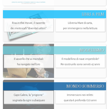
LIBRI & FILM
Riva in the movie, il racconto
Libreria Mare di carta,
dei motoscafi “diventati attori”
per immergersi nella lettura
MODELLISMO
Il vascello che ai mondiali
Il modellino di nave irripetibile?
ha navigato nell’oro
Per costruirlo sono serviti 47 anni
MONDO SOMMERSO
Capo Galera, la "prigione"
Immersioni nei relitti:
sognata da ogni subacqueo
questa è profonda 150 anni