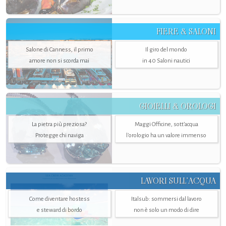
FIERE & SALONI
Salone di Canness, il primo
Il giro del mondo
amore non si scorda mai
in 40 Saloni nautici
GIOIELLI & OROLOGI
La pietra più preziosa?
Maggi Officine, sott’acqua
Protegge chi naviga
l'orologio ha un valore immenso
LAVORI SULL’ACQUA
Come diventare hostess
Italsub: sommersi dal lavoro
e steward di bordo
non è solo un modo di dire