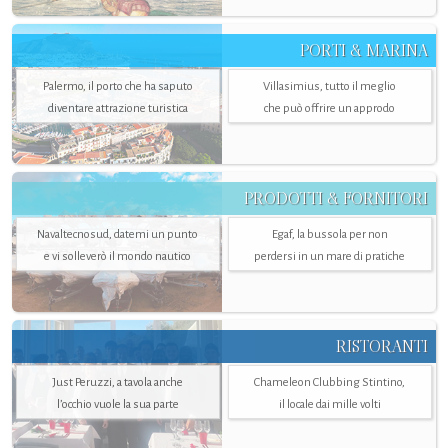
PORTI & MARINA
Palermo, il porto che ha saputo
Villasimius, tutto il meglio
diventare attrazione turistica
che può offrire un approdo
PRODOTTI & FORNITORI
Navaltecnosud, datemi un punto
Egaf, la bussola per non
e vi solleverò il mondo nautico
perdersi in un mare di pratiche
RISTORANTI
Just Peruzzi, a tavola anche
Chameleon Clubbing Stintino,
l’occhio vuole la sua parte
il locale dai mille volti