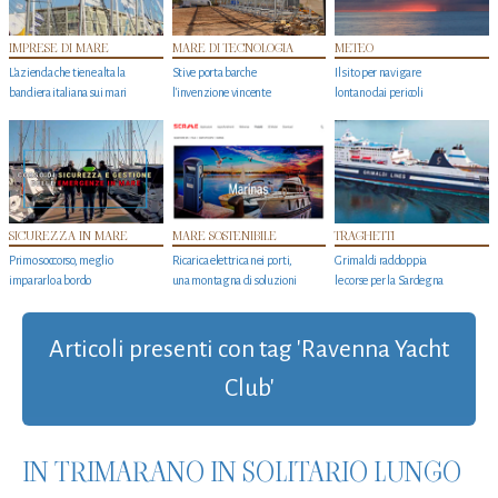
IMPRESE DI MARE
MARE DI TECNOLOGIA
METEO
L'azienda che tiene alta la
Stive porta barche
Il sito per navigare
bandiera italiana sui mari
l'invenzione vincente
lontano dai pericoli
SICUREZZA IN MARE
MARE SOSTENIBILE
TRAGHETTI
Primo soccorso, meglio
Ricarica elettrica nei porti,
Grimaldi raddoppia
impararlo a bordo
una montagna di soluzioni
le corse per la Sardegna
Articoli presenti con tag 'Ravenna Yacht
Club'
IN TRIMARANO IN SOLITARIO LUNGO