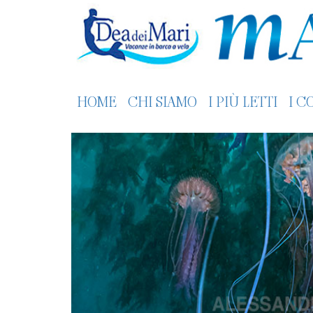
HOME
CHI SIAMO
I PIÙ LETTI
I C