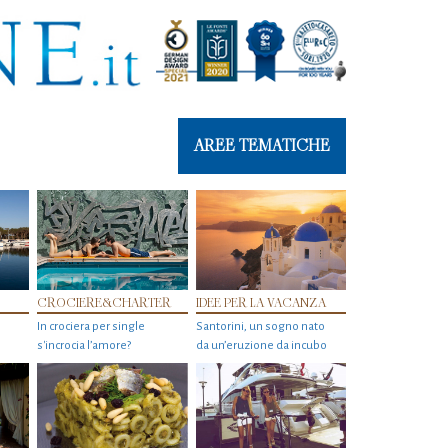
AREE TEMATICHE
CROCIERE&CHARTER
IDEE PER LA VACANZA
In crociera per single
Santorini, un sogno nato
s'incrocia l’amore?
da un’eruzione da incubo