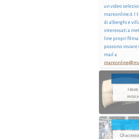
un video selezio
mareonline.it. I t
di alberghi e vil
interessati a me
line propri filma
possono inviare 
mail a
mareonline@mar
I dent
incisi 
Gli accesso