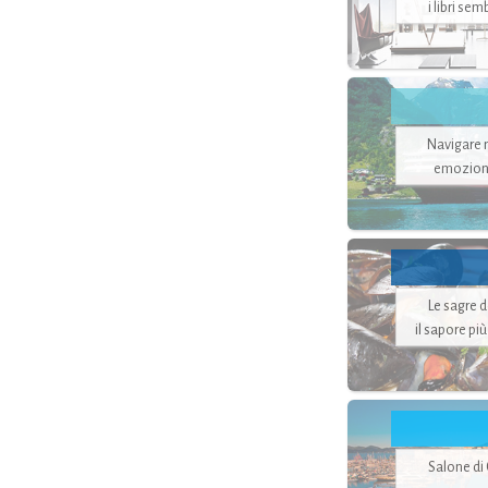
i libri se
Navigare ne
emozion
Le sagre 
il sapore pi
Salone di