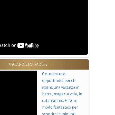
VACANZE IN BARCA
C'è un mare di
opportunità per chi
sogna una vacanza in
barca, magari a vela, in
catamarano. E c'è un
modo fantastico per
scoprire le migliori