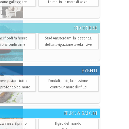
mbrano galleggiare
i bimbi in un mare di sogni
CROCIERE
i fiordi fa fiorire
Stad Amsterdam, la leggenda
i profondissime
della navigazione a vela rivive
EVENTI
dove gustare tutto
Fondali puliti, la missione
ù profondo del mare
contro un mare di rifiuti
FIERE & SALONI
 Canness, il primo
Il giro del mondo