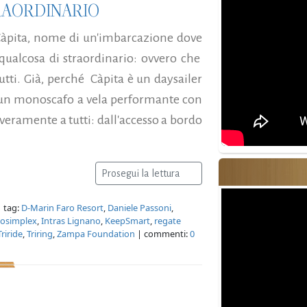
RAORDINARIO
 Càpita, nome di un'imbarcazione dove
 qualcosa di straordinario: ovvero che
tutti. Già, perché Càpita è un daysailer
 un monoscafo a vela performante con
veramente a tutti: dall'accesso a bordo
Prosegui la lettura
 tag:
D-Marin Faro Resort
,
Daniele Passoni
,
osimplex
,
Intras Lignano
,
KeepSmart
,
regate
Triride
,
Triring
,
Zampa Foundation
| commenti:
0