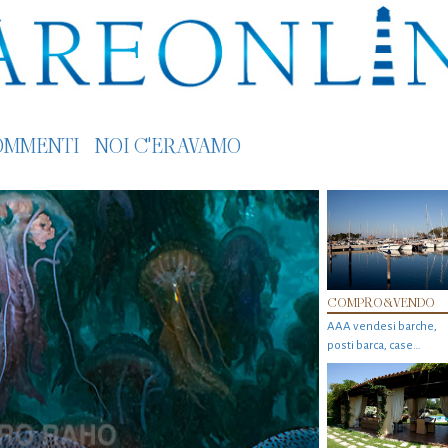
OMMENTI
NOI C'ERAVAMO
COMPRO&VENDO
AAA vendesi barche,
posti barca, case…