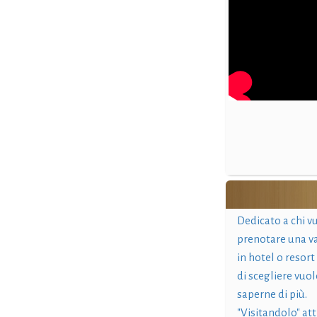
Dedicato a chi v
prenotare una v
in hotel o resort
di scegliere vuol
saperne di più.
"Visitandolo" at