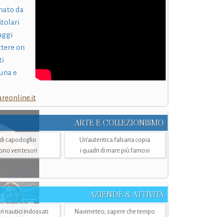
nato da
itolari
laggi
ttere on
ti
una e
eonline.it
ARTE E COLLEZIONISMO
i di capodoglio
Un’autentica falsaria copia
sono veri tesori
i quadri di mare più famosi
AZIENDE & ATTIVITÀ
ri nautici indossati
Navimeteo, sapere che tempo