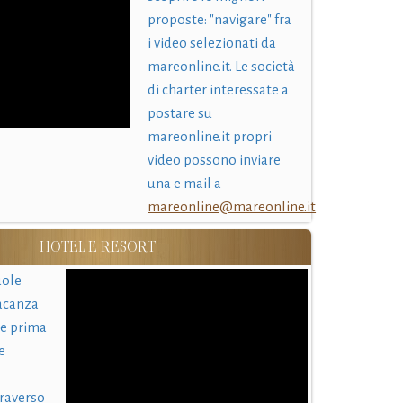
proposte: "navigare" fra
i video selezionati da
mareonline.it. Le società
di charter interessate a
postare su
mareonline.it propri
video possono inviare
una e mail a
mareonline@mareonline.it
HOTEL E RESORT
uole
acanza
 e prima
e
traverso