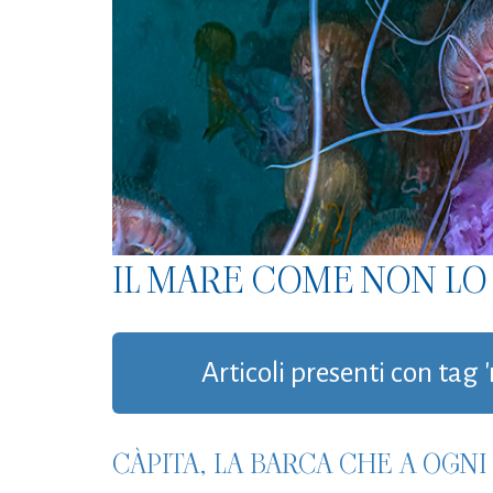
IL MARE COME NON LO 
Articoli presenti con tag
CÀPITA, LA BARCA CHE A OGNI