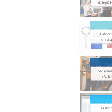
dalle più 
Il labora
che si 
Sangerman
le Rolls
La libre