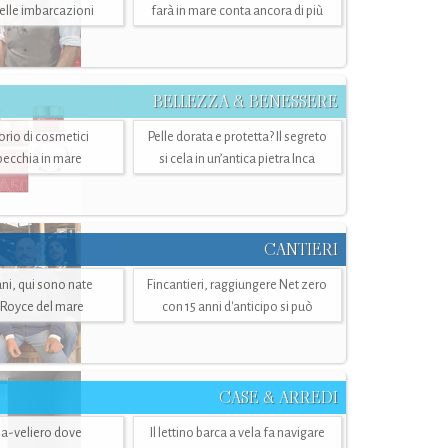
belle imbarcazioni
farà in mare conta ancora di più
BELLEZZA & BENESSERE
torio di cosmetici
Pelle dorata e protetta? Il segreto
specchia in mare
si cela in un’antica pietra Inca
CANTIERI
i, qui sono nate
Fincantieri, raggiungere Net zero
-Royce del mare
con 15 anni d'anticipo si può
CASE & ARREDI
ria-veliero dove
Il lettino barca a vela fa navigare