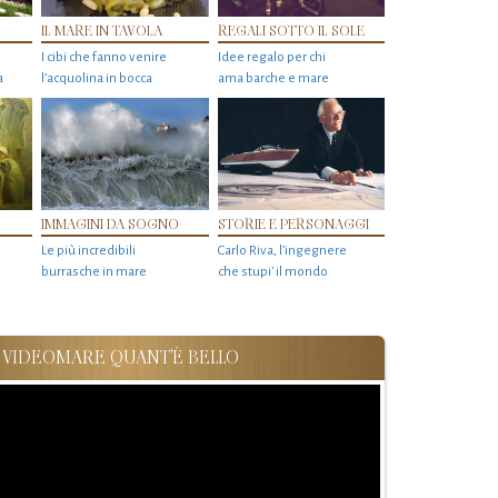
IL MARE IN TAVOLA
REGALI SOTTO IL SOLE
I cibi che fanno venire
Idee regalo per chi
a
l’acquolina in bocca
ama barche e mare
IMMAGINI DA SOGNO
STORIE E PERSONAGGI
Le più incredibili
Carlo Riva, l’ingegnere
burrasche in mare
che stupi' il mondo
VIDEOMARE QUANT'È BELLO