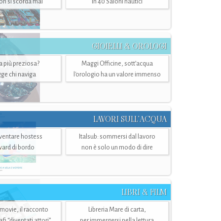
n si scorda mai
in 40 Saloni nautici
GIOIELLI & OROLOGI
ra più preziosa?
Maggi Officine, sott’acqua
ge chi naviga
l'orologio ha un valore immenso
LAVORI SULL’ACQUA
ventare hostess
Italsub: sommersi dal lavoro
ward di bordo
non è solo un modo di dire
LIBRI & FILM
 movie, il racconto
Libreria Mare di carta,
i “diventati attori”
per immergersi nella lettura