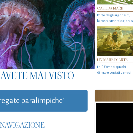
CASE DA MARE
Porto degli argonauti,
la costa smeralda jonic
UN MARE DI ARTE
I più famosi quadri
AVETE MAI VISTO
di mare copiati per voi
 'regate paralimpiche'
 NAVIGAZIONE