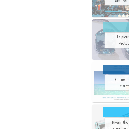
amore no
La piet
Proteg
Come di
e ste
Riva in the
dei motoscaf