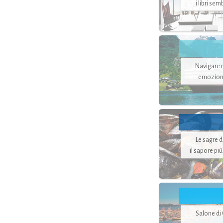
i libri se
Navigare ne
emozion
Le sagre 
il sapore pi
Salone di