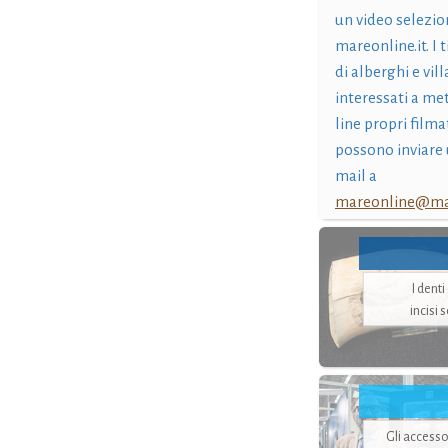
un video selezio
mareonline.it. I t
di alberghi e vil
interessati a me
line propri filma
possono inviare 
mail a
mareonline@mar
I dent
incisi 
Gli accesso