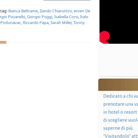
 tag:
Bianca Beltrame
,
Danilo Chiaruttini
,
eroen De
rgio Pizzarello
,
Giorgio Poggi
,
Isabella Corsi
,
Italo
 Podunavac
,
Riccardo Papa
,
Sarah Miller
,
Tonny
Dedicato a chi v
prenotare una v
in hotel o resort
di scegliere vuol
saperne di più.
"Visitandolo" at