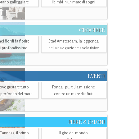
mbrano galleggiare
i bimbi in un mare di sogni
CROCIERE
i fiordi fa fiorire
Stad Amsterdam, la leggenda
i profondissime
della navigazione a vela rivive
EVENTI
dove gustare tutto
Fondali puliti, la missione
ù profondo del mare
contro un mare di rifiuti
FIERE & SALONI
 Canness, il primo
Il giro del mondo