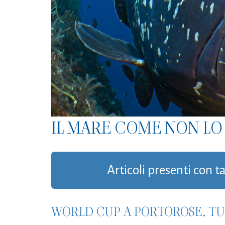
IL MARE COME NON LO 
Articoli presenti con 
WORLD CUP A PORTOROSE, TUT