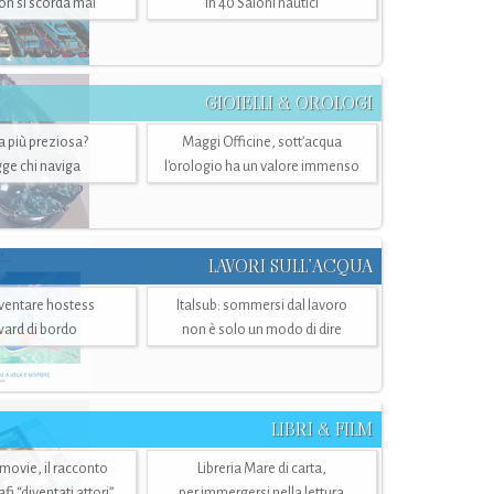
n si scorda mai
in 40 Saloni nautici
GIOIELLI & OROLOGI
ra più preziosa?
Maggi Officine, sott’acqua
ge chi naviga
l'orologio ha un valore immenso
LAVORI SULL’ACQUA
ventare hostess
Italsub: sommersi dal lavoro
ward di bordo
non è solo un modo di dire
LIBRI & FILM
 movie, il racconto
Libreria Mare di carta,
i “diventati attori”
per immergersi nella lettura