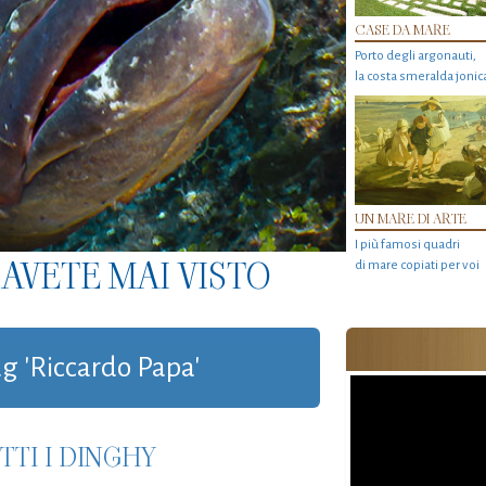
CASE DA MARE
Porto degli argonauti,
la costa smeralda jonic
UN MARE DI ARTE
I più famosi quadri
AVETE MAI VISTO
di mare copiati per voi
tag 'Riccardo Papa'
TI I DINGHY