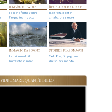
IL MARE IN TAVOLA
REGALI SOTTO IL SOLE
I cibi che fanno venire
Idee regalo per chi
a
l’acquolina in bocca
ama barche e mare
IMMAGINI DA SOGNO
STORIE E PERSONAGGI
Le più incredibili
Carlo Riva, l’ingegnere
burrasche in mare
che stupi' il mondo
VIDEOMARE QUANT'È BELLO