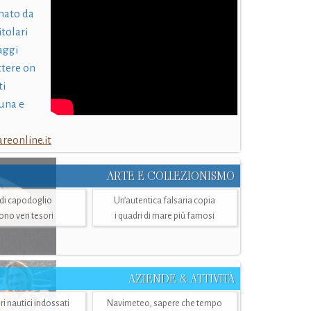
nato da
itolari
laggi
ttere on
ti
una e
eonline.it
ARTE E COLLEZIONISMO
i di capodoglio
Un’autentica falsaria copia
sono veri tesori
i quadri di mare più famosi
AZIENDE & ATTIVITÀ
ri nautici indossati
Navimeteo, sapere che tempo