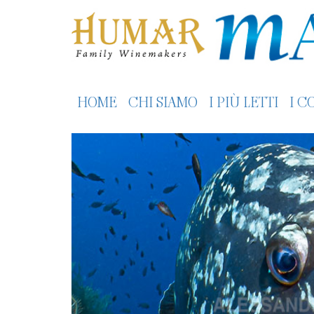
HOME
CHI SIAMO
I PIÙ LETTI
I C