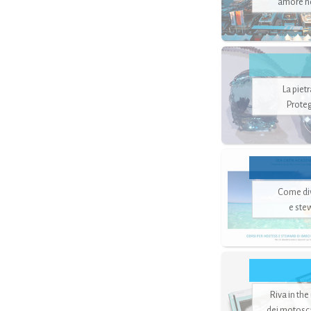
amore no
La piet
Proteg
Come di
e ste
Riva in the
dei motoscaf