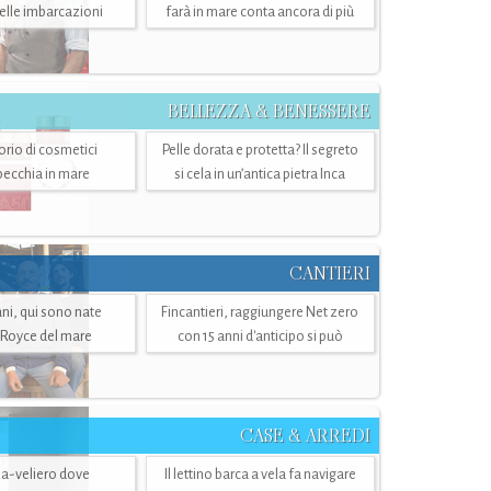
belle imbarcazioni
farà in mare conta ancora di più
BELLEZZA & BENESSERE
torio di cosmetici
Pelle dorata e protetta? Il segreto
specchia in mare
si cela in un’antica pietra Inca
CANTIERI
i, qui sono nate
Fincantieri, raggiungere Net zero
-Royce del mare
con 15 anni d'anticipo si può
CASE & ARREDI
ria-veliero dove
Il lettino barca a vela fa navigare