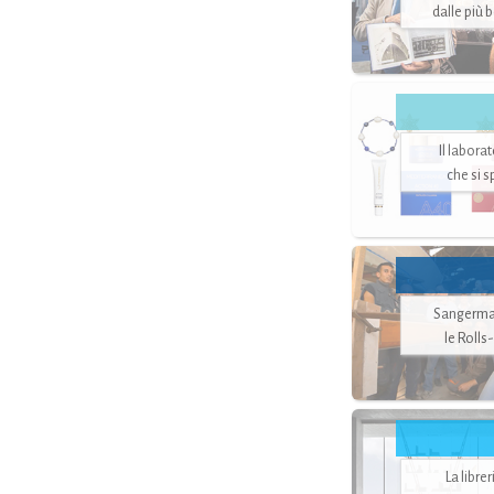
dalle più 
Il labora
che si 
Sangerman
le Rolls
La libre