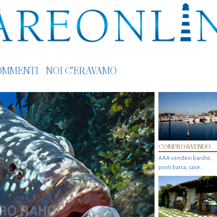
OMMENTI
NOI C'ERAVAMO
COMPRO&VENDO
AAA vendesi barche,
posti barca, case…