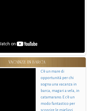
VACANZE IN BARCA
C'è un mare di
opportunità per chi
sogna una vacanza in
barca, magari a vela, in
catamarano. E c'è un
modo fantastico per
scoprire le migliori