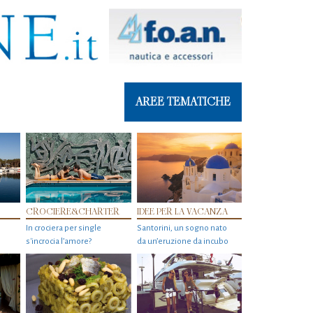
AREE TEMATICHE
CROCIERE&CHARTER
IDEE PER LA VACANZA
In crociera per single
Santorini, un sogno nato
s'incrocia l’amore?
da un’eruzione da incubo