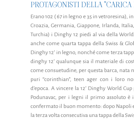
PROTAGONISTI DELLA "CARICA D
Erano 102 ( 67 in legno e 35 in vetroresina), 
Croazia, Germania, Giappone, Irlanda, Italia
Turchia) i Dinghy 12 piedi al via della World
anche come quarta tappa della Swiss & Globa
Dinghy 12’ in legno, nonché come terza tappa 
dinghy 12’ qualunque sia il materiale di cos
come consuetudine, per questa barca, nata nel
puri “corinthian”, teen ager con i loro no
d’epoca. A vincere la 12’ Dinghy World Cup 
Podunavac, per i legni il primo assoluto è 
confermato il buon momento: dopo Napoli e C
la terza volta consecutiva una tappa della Swi