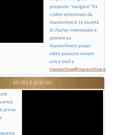
proposte: "navigare" fra
i video selezionati da
mareonline.it. Le società
di charter interessate a
postare su
mareonline.it propri
video possono inviare
una e mail a
mareonline@mareonline.it
HOTEL E RESORT
uole
acanza
 e prima
e
traverso