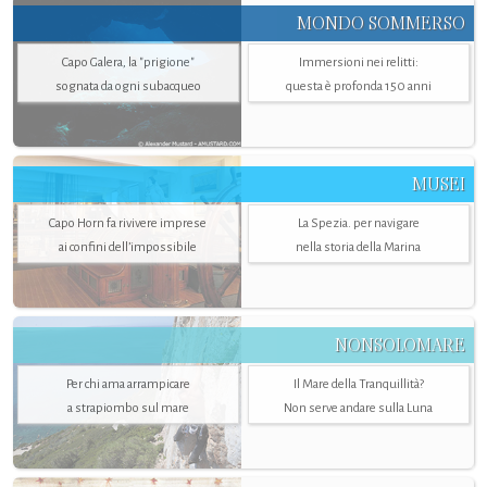
MONDO SOMMERSO
Capo Galera, la "prigione"
Immersioni nei relitti:
sognata da ogni subacqueo
questa è profonda 150 anni
MUSEI
Capo Horn fa rivivere imprese
La Spezia. per navigare
ai confini dell’impossibile
nella storia della Marina
NONSOLOMARE
Per chi ama arrampicare
Il Mare della Tranquillità?
a strapiombo sul mare
Non serve andare sulla Luna