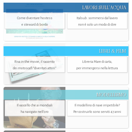
LAVORI SULL’ACQUA
Come diventare hostess
Italsub: sommersi dal lavoro
e steward di bordo
non è solo un modo di dire
LIBRI & FILM
Riva in the movie, il racconto
Libreria Mare di carta,
dei motoscafi “diventati attori”
per immergersi nella lettura
MODELLISMO
Il vascello che ai mondiali
Il modellino di nave irripetibile?
ha navigato nell’oro
Per costruirlo sono serviti 47 anni