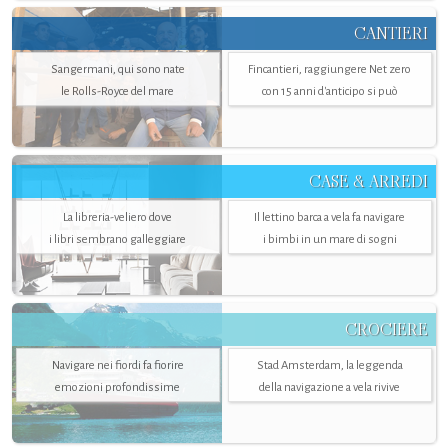
CANTIERI
Sangermani, qui sono nate
Fincantieri, raggiungere Net zero
le Rolls-Royce del mare
con 15 anni d'anticipo si può
CASE & ARREDI
La libreria-veliero dove
Il lettino barca a vela fa navigare
i libri sembrano galleggiare
i bimbi in un mare di sogni
CROCIERE
Navigare nei fiordi fa fiorire
Stad Amsterdam, la leggenda
emozioni profondissime
della navigazione a vela rivive