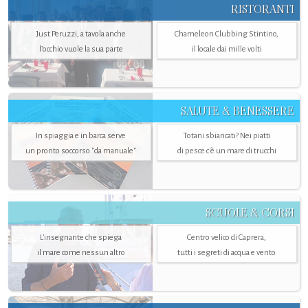
RISTORANTI
Just Peruzzi, a tavola anche
Chameleon Clubbing Stintino,
l’occhio vuole la sua parte
il locale dai mille volti
SALUTE & BENESSERE
In spiaggia e in barca serve
Totani sbiancati? Nei piatti
un pronto soccorso "da manuale"
di pesce c'è un mare di trucchi
SCUOLE & CORSI
L'insegnante che spiega
Centro velico di Caprera,
il mare come nessun altro
tutti i segreti di acqua e vento