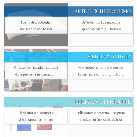
ARTE E COLLEZIONISMO
I denti di capodoglio
Un’autentica falsaria copia
incisi sono veri tesori
i quadri di mare più famosi
AZIENDE & ATTIVITÀ
Gli accessori nautici indossati
Navimeteo, sapere che tempo
dalle più belle imbarcazioni
farà in mare conta ancora di più
BELLEZZA & BENESSERE
Il laboratorio di cosmetici
Pelle dorata e protetta? Il segreto
che si specchia in mare
si cela in un’antica pietra Inca