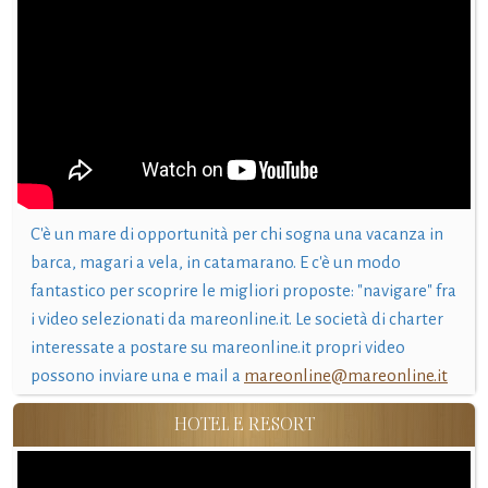
C'è un mare di opportunità per chi sogna una vacanza in
barca, magari a vela, in catamarano. E c'è un modo
fantastico per scoprire le migliori proposte: "navigare" fra
i video selezionati da mareonline.it. Le società di charter
interessate a postare su mareonline.it propri video
possono inviare una e mail a
mareonline@mareonline.it
HOTEL E RESORT