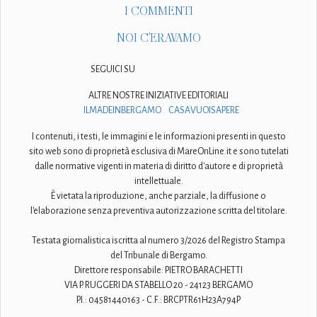
I COMMENTI
NOI C'ERAVAMO
SEGUICI SU
ALTRE NOSTRE INIZIATIVE EDITORIALI
ILMADEINBERGAMO
CASAVUOISAPERE
I contenuti, i testi, le immagini e le informazioni presenti in questo
sito web sono di proprietà esclusiva di MareOnLine.it e sono tutelati
dalle normative vigenti in materia di diritto d'autore e di proprietà
intellettuale.
È vietata la riproduzione, anche parziale, la diffusione o
l'elaborazione senza preventiva autorizzazione scritta del titolare.
Testata giornalistica iscritta al numero 3/2026 del Registro Stampa
del Tribunale di Bergamo.
Direttore responsabile: PIETRO BARACHETTI
VIA P. RUGGERI DA STABELLO 20 - 24123 BERGAMO
P.I.: 04581440163 - C.F.: BRCPTR61H23A794P