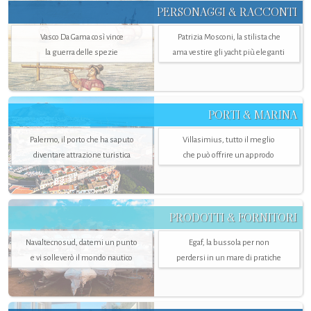
PERSONAGGI & RACCONTI
Vasco Da Gama così vince
Patrizia Mosconi, la stilista che
la guerra delle spezie
ama vestire gli yacht più eleganti
PORTI & MARINA
Palermo, il porto che ha saputo
Villasimius, tutto il meglio
diventare attrazione turistica
che può offrire un approdo
PRODOTTI & FORNITORI
Navaltecnosud, datemi un punto
Egaf, la bussola per non
e vi solleverò il mondo nautico
perdersi in un mare di pratiche