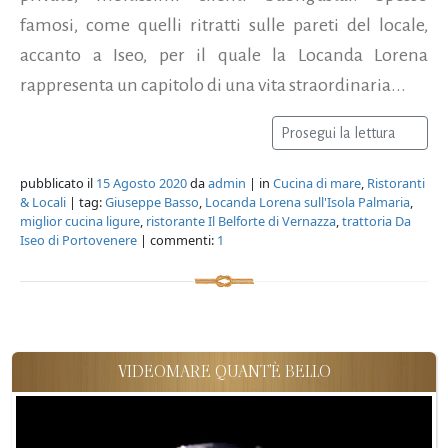
famosi, come quelli ritratti sulle pareti del locale,
accanto a Iseo, per il quale la Locanda Lorena
rappresenta un capitolo di una vita straordinaria...
Prosegui la lettura
pubblicato il
15 Agosto 2020
da
admin
| in
Cucina di mare
,
Ristoranti
& Locali
| tag:
Giuseppe Basso
,
Locanda Lorena sull'Isola Palmaria
,
miglior cucina ligure
,
ristorante Il Belforte di Vernazza
,
trattoria Da
Iseo di Portovenere
| commenti:
1
VIDEOMARE QUANT'È BELLO