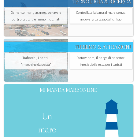
TECNOLOGIA & RICERCA
Cemento mangiasmog, per avere
Controllate la barca al mare senza
porti più puliti e meno inquinati
muovervi da casa, dall’ufficio
TURISMO & ATTRAZIONI
Trabocchi, i pontili
Portovenere, il borgo di pescatori
"macchine da pesca"
irresistibile esca per i turisti
MI MANDA MAREONLINE
Un
mare