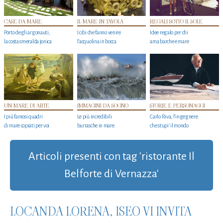
CASE DA MARE
IL MARE IN TAVOLA
REGALI SOTTO IL SOLE
Porto degli argonauti,
I cibi che fanno venire
Idee regalo per chi
la costa smeralda jonica
l’acquolina in bocca
ama barche e mare
UN MARE DI ARTE
IMMAGINI DA SOGNO
STORIE E PERSONAGGI
I più famosi quadri
Le più incredibili
Carlo Riva, l’ingegnere
di mare copiati per voi
burrasche in mare
che stupi' il mondo
Articoli presenti con tag 'ristorante Il
Belforte di Vernazza'
LOCANDA LORENA, ISEO VI INVITA