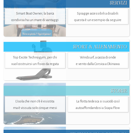
SERVIZI
Smart Boat Owner, la barca
Spiagge accessibili a disabili:
condivisa ha un mare di vantaggi
questa è un esempio da seguire
SPORT & ALLENAMENTO
Top Excite Technogym, per chi
Windsurf, a caccia di onde
vuol costruirsi un fisico da regata
e vento dalla Corsica a Okinawa
STORIE
L’isola che non c'è è esistita
La flotta tedesca si suicidò così
ma è vissuta solo cinque mesi
autoaffondandosi a Scapa Flow