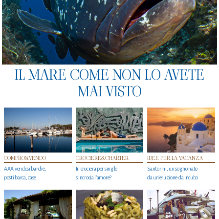
IL MARE COME NON LO AVETE
MAI VISTO
COMPRO&VENDO
CROCIERE&CHARTER
IDEE PER LA VACANZA
AAA vendesi barche,
In crociera per single
Santorini, un sogno nato
posti barca, case…
s'incrocia l’amore?
da un’eruzione da incubo