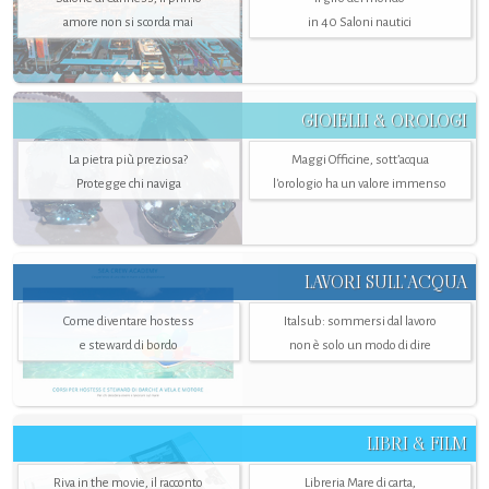
amore non si scorda mai
in 40 Saloni nautici
GIOIELLI & OROLOGI
La pietra più preziosa?
Maggi Officine, sott’acqua
Protegge chi naviga
l'orologio ha un valore immenso
LAVORI SULL’ACQUA
Come diventare hostess
Italsub: sommersi dal lavoro
e steward di bordo
non è solo un modo di dire
LIBRI & FILM
Riva in the movie, il racconto
Libreria Mare di carta,