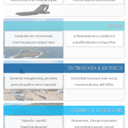
vuol costruirsi un fisico da regata
e vento dalla Corsica a Okinawa
STORIE
L’isola che non c'è è esistita
La flotta tedesca si suicidò così
ma è vissuta solo cinque mesi
autoaffondandosi a Scapa Flow
TECNOLOGIA & RICERCA
Cemento mangiasmog, per avere
Controllate la barca al mare senza
porti più puliti e meno inquinati
muovervi da casa, dall’ufficio
TURISMO & ATTRAZIONI
Trabocchi, i pontili
Portovenere, il borgo di pescatori
"macchine da pesca"
irresistibile esca per i turisti