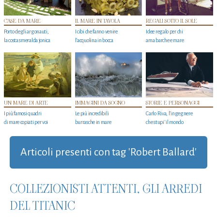
CASE DA MARE
IL MARE IN TAVOLA
REGALI SOTTO IL SOLE
Porto degli argonauti,
I cibi che fanno venire
Idee regalo per chi
la costa smeralda jonica
l’acquolina in bocca
ama barche e mare
UN MARE DI ARTE
IMMAGINI DA SOGNO
STORIE E PERSONAGGI
I più famosi quadri
Le più incredibili
Carlo Riva, l’ingegnere
di mare copiati per voi
burrasche in mare
che stupi' il mondo
Articoli presenti con tag 'Robert Ballard'
COLLEZIONISTI ATTENTI, GLI ARREDI
DEL TITANIC