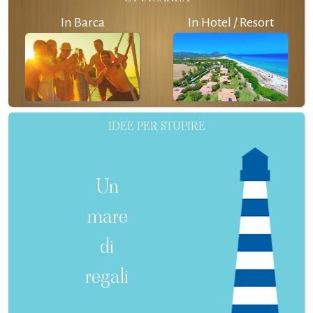
In Barca
In Hotel / Resort
IDEE PER STUPIRE
Un
mare
di
regali