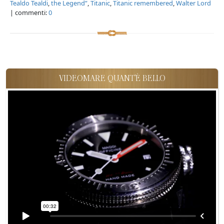
Tealdo Tealdi
,
the Legend”
,
Titanic
,
Titanic remembered
,
Walter Lord
| commenti:
0
VIDEOMARE QUANT'È BELLO