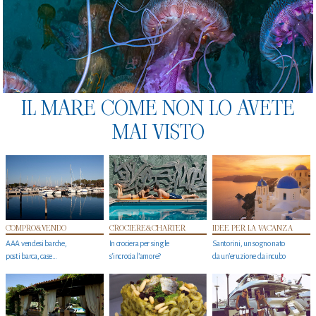
IL MARE COME NON LO AVETE
MAI VISTO
COMPRO&VENDO
CROCIERE&CHARTER
IDEE PER LA VACANZA
AAA vendesi barche,
In crociera per single
Santorini, un sogno nato
posti barca, case…
s'incrocia l’amore?
da un’eruzione da incubo