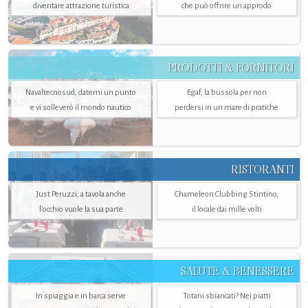
diventare attrazione turistica
che può offrire un approdo
PRODOTTI & FORNITORI
Navaltecnosud, datemi un punto
Egaf, la bussola per non
e vi solleverò il mondo nautico
perdersi in un mare di pratiche
RISTORANTI
Just Peruzzi, a tavola anche
Chameleon Clubbing Stintino,
l’occhio vuole la sua parte
il locale dai mille volti
SALUTE & BENESSERE
In spiaggia e in barca serve
Totani sbiancati? Nei piatti