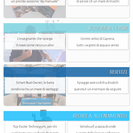
un pronto soccorso "da manuale"
di pesce c'è un mare di trucchi
SCUOLE & CORSI
L'insegnante che spiega
Centro velico di Caprera,
il mare come nessun altro
tutti i segreti di acqua e vento
SERVIZI
Smart Boat Owner, la barca
Spiagge accessibili a disabili:
condivisa ha un mare di vantaggi
questa è un esempio da seguire
SPORT & ALLENAMENTO
Top Excite Technogym, per chi
Windsurf, a caccia di onde