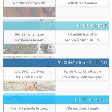
ai confini dell’impossibile
nella storia della Marina
NONSOLOMARE
Per chi ama arrampicare
Il Mare della Tranquillità?
a strapiombo sul mare
Non serve andare sulla Luna
PERSONAGGI & RACCONTI
Vasco Da Gama così vince
Patrizia Mosconi, la stilista che
la guerra delle spezie
ama vestire gli yacht più eleganti
PORTI & MARINA
Palermo, il porto che ha saputo
Villasimius, tutto il meglio