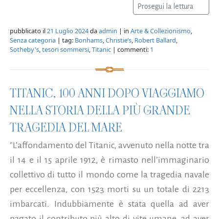
Prosegui la lettura
pubblicato il
21 Luglio 2024
da
admin
| in
Arte & Collezionismo
,
Senza categoria
| tag:
Bonhams
,
Christie’s
,
Robert Ballard
,
Sotheby's
,
tesori sommersi
,
Titanic
| commenti:
1
TITANIC, 100 ANNI DOPO VIAGGIAMO
NELLA STORIA DELLA PIÙ GRANDE
TRAGEDIA DEL MARE
"L’affondamento del Titanic, avvenuto nella notte tra
il 14 e il 15 aprile 1912, è rimasto nell’immaginario
collettivo di tutto il mondo come la tragedia navale
per eccellenza, con 1523 morti su un totale di 2213
imbarcati. Indubbiamente è stata quella ad aver
pagato il contributo più alto di vite umane, ad aver