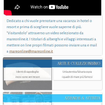
Dedicato a chi vuole prenotare una vacanza in hotel o
resort e prima di scegliere vuole saperne di più.
"Visitandolo" attraverso un video selezionato da
mareonline.it. I titolari di alberghi e villaggi interessati a
mettere on line propri filmati possono inviare una e mail
a
mareonline@mareonline.it
ARTE E COLLEZIONISMO
I denti di capodoglio
Un’autentica falsaria copia
incisi sono veri tesori
i quadri di mare più famosi
AZIENDE & ATTIVITÀ