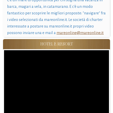
barca, magari a vela, in catamarano. E c'è un modo
fantastico per scoprire le migliori proposte: "navigare" fra
i video selezionati da mareonline.it. Le società di charter
interessate a postare su mareonline.it propri video
possono inviare una e mail a
mareonline@mareonline.it
HOTEL E RESORT