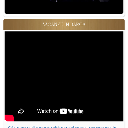
VACANZE IN BARCA
C'è un mare di opportunità per chi sogna una vacanza in