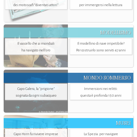
dei motoscafi “diventati attori”
per immergersi nella lettura
MODELLISMO
Il vascello che ai mondiali
Il modellino di nave irripetibile?
ha navigato nell’oro
Per costruirlo sono serviti 47 anni
MONDO SOMMERSO
Capo Galera, la "prigione"
Immersioni nei relitti:
sognata da ogni subacqueo
questa è profonda 150 anni
MUSEI
Capo Horn fa rivivere imprese
La Spezia. per navigare