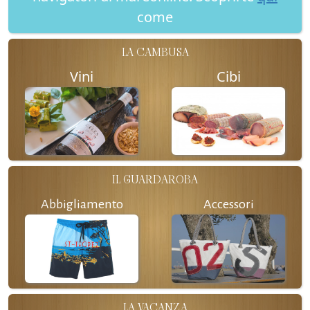
come
LA CAMBUSA
Vini
Cibi
IL GUARDAROBA
Abbigliamento
Accessori
LA VACANZA