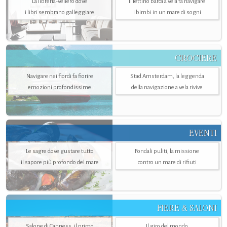
La libreria-veliero dove
Il lettino barca a vela fa navigare
i libri sembrano galleggiare
i bimbi in un mare di sogni
CROCIERE
Navigare nei fiordi fa fiorire
Stad Amsterdam, la leggenda
emozioni profondissime
della navigazione a vela rivive
EVENTI
Le sagre dove gustare tutto
Fondali puliti, la missione
il sapore più profondo del mare
contro un mare di rifiuti
FIERE & SALONI
Salone di Canness, il primo
Il giro del mondo