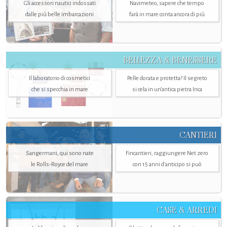
Gli accessori nautici indossati
Navimeteo, sapere che tempo
dalle più belle imbarcazioni
farà in mare conta ancora di più
BELLEZZA & BENESSERE
Il laboratorio di cosmetici
Pelle dorata e protetta? Il segreto
che si specchia in mare
si cela in un’antica pietra Inca
CANTIERI
Sangermani, qui sono nate
Fincantieri, raggiungere Net zero
le Rolls-Royce del mare
con 15 anni d'anticipo si può
CASE & ARREDI