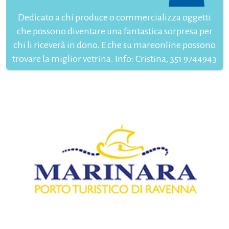
Dedicato a chi produce o commercializza oggetti
che possono diventare una fantastica sorpresa per
chi li riceverà in dono. E che su mareonline possono
trovare la miglior vetrina. Info: Cristina, 351 9744943