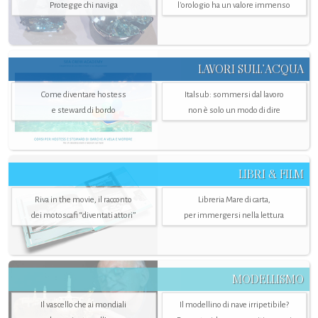
Protegge chi naviga
l'orologio ha un valore immenso
LAVORI SULL’ACQUA
Come diventare hostess
Italsub: sommersi dal lavoro
e steward di bordo
non è solo un modo di dire
LIBRI & FILM
Riva in the movie, il racconto
Libreria Mare di carta,
dei motoscafi “diventati attori”
per immergersi nella lettura
MODELLISMO
Il vascello che ai mondiali
Il modellino di nave irripetibile?