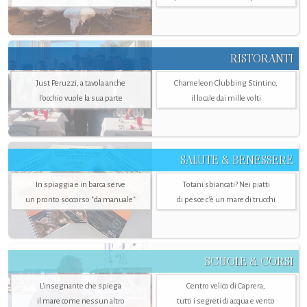
RISTORANTI
Just Peruzzi, a tavola anche
Chameleon Clubbing Stintino,
l’occhio vuole la sua parte
il locale dai mille volti
SALUTE & BENESSERE
In spiaggia e in barca serve
Totani sbiancati? Nei piatti
un pronto soccorso "da manuale"
di pesce c'è un mare di trucchi
SCUOLE & CORSI
L'insegnante che spiega
Centro velico di Caprera,
il mare come nessun altro
tutti i segreti di acqua e vento