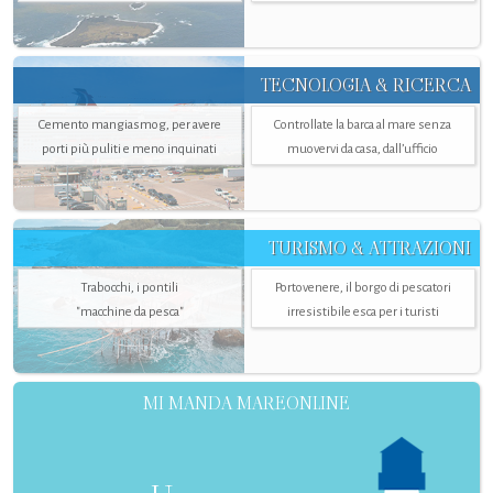
TECNOLOGIA & RICERCA
Cemento mangiasmog, per avere
Controllate la barca al mare senza
porti più puliti e meno inquinati
muovervi da casa, dall’ufficio
TURISMO & ATTRAZIONI
Trabocchi, i pontili
Portovenere, il borgo di pescatori
"macchine da pesca"
irresistibile esca per i turisti
MI MANDA MAREONLINE