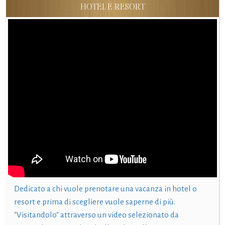
HOTEL E RESORT
Dedicato a chi vuole prenotare una vacanza in hotel o
resort e prima di scegliere vuole saperne di più.
"Visitandolo" attraverso un video selezionato da