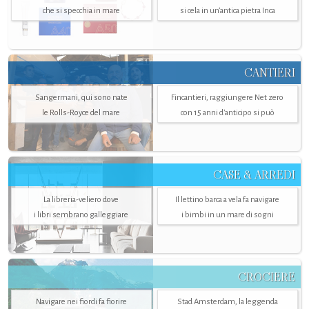
che si specchia in mare
si cela in un’antica pietra Inca
CANTIERI
Sangermani, qui sono nate
Fincantieri, raggiungere Net zero
le Rolls-Royce del mare
con 15 anni d'anticipo si può
CASE & ARREDI
La libreria-veliero dove
Il lettino barca a vela fa navigare
i libri sembrano galleggiare
i bimbi in un mare di sogni
CROCIERE
Navigare nei fiordi fa fiorire
Stad Amsterdam, la leggenda