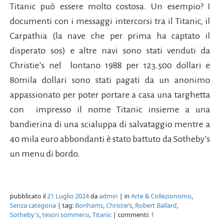
Titanic può essere molto costosa. Un esempio? I
documenti con i messaggi intercorsi tra il Titanic, il
Carpathia (la nave che per prima ha captato il
disperato sos) e altre navi sono stati venduti da
Christie’s nel lontano 1988 per 123.500 dollari e
80mila dollari sono stati pagati da un anonimo
appassionato per poter portare a casa una targhetta
con impresso il nome Titanic insieme a una
bandierina di una scialuppa di salvataggio mentre a
40 mila euro abbondanti è stato battuto da Sotheby’s
un menu di bordo.
pubblicato il
21 Luglio 2024
da
admin
| in
Arte & Collezionismo
,
Senza categoria
| tag:
Bonhams
,
Christie’s
,
Robert Ballard
,
Sotheby's
,
tesori sommersi
,
Titanic
| commenti:
1