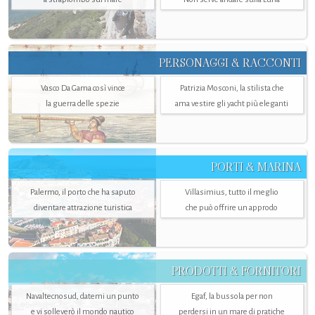
PERSONAGGI & RACCONTI
Vasco Da Gama così vince
Patrizia Mosconi, la stilista che
la guerra delle spezie
ama vestire gli yacht più eleganti
PORTI & MARINA
Palermo, il porto che ha saputo
Villasimius, tutto il meglio
diventare attrazione turistica
che può offrire un approdo
PRODOTTI & FORNITORI
Navaltecnosud, datemi un punto
Egaf, la bussola per non
e vi solleverò il mondo nautico
perdersi in un mare di pratiche