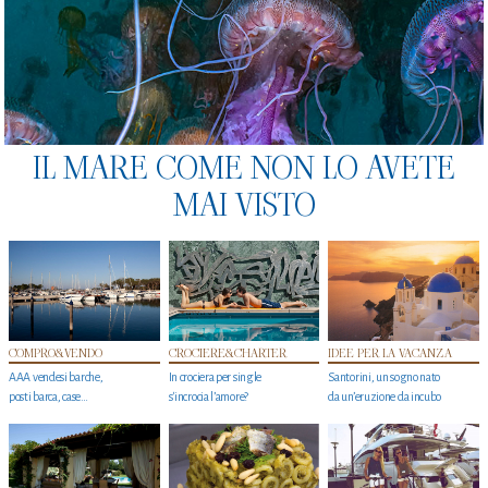
IL MARE COME NON LO AVETE
MAI VISTO
COMPRO&VENDO
CROCIERE&CHARTER
IDEE PER LA VACANZA
AAA vendesi barche,
In crociera per single
Santorini, un sogno nato
posti barca, case…
s'incrocia l’amore?
da un’eruzione da incubo