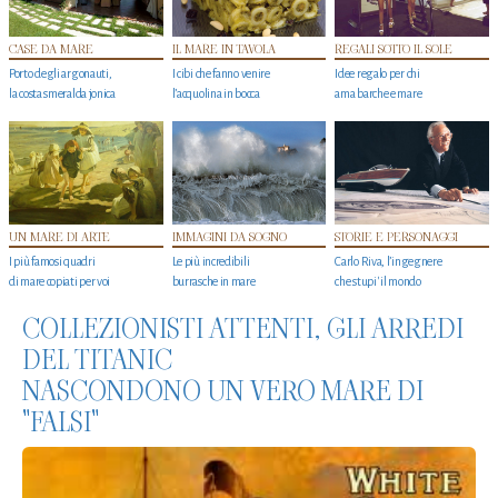
CASE DA MARE
IL MARE IN TAVOLA
REGALI SOTTO IL SOLE
Porto degli argonauti,
I cibi che fanno venire
Idee regalo per chi
la costa smeralda jonica
l’acquolina in bocca
ama barche e mare
UN MARE DI ARTE
IMMAGINI DA SOGNO
STORIE E PERSONAGGI
I più famosi quadri
Le più incredibili
Carlo Riva, l’ingegnere
di mare copiati per voi
burrasche in mare
che stupi' il mondo
COLLEZIONISTI ATTENTI, GLI ARREDI
DEL TITANIC
NASCONDONO UN VERO MARE DI
"FALSI"