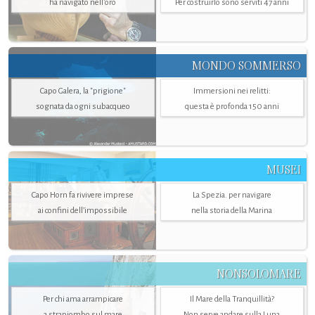
ha navigato nell’oro
Per costruirlo sono serviti 47 anni
MONDO SOMMERSO
Capo Galera, la "prigione"
Immersioni nei relitti:
sognata da ogni subacqueo
questa è profonda 150 anni
MUSEI
Capo Horn fa rivivere imprese
La Spezia. per navigare
ai confini dell’impossibile
nella storia della Marina
NONSOLOMARE
Per chi ama arrampicare
Il Mare della Tranquillità?
a strapiombo sul mare
Non serve andare sulla Luna