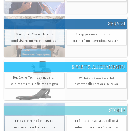
SERVIZI
Smart Boat Owner, la barca
Spiagge accessibili a disabili:
condivisa ha un mare di vantaggi
questa è un esempio da seguire
SPORT & ALLENAMENTO
Top Excite Technogym, per chi
Windsurf, a caccia di onde
vuol costruirsi un fisico da regata
e vento dalla Corsica a Okinawa
STORIE
L’isola che non c'è è esistita
La flotta tedesca si suicidò così
ma è vissuta solo cinque mesi
autoaffondandosi a Scapa Flow