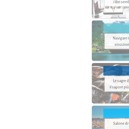
i libri se
Navigare ne
emozion
Le sagre 
il sapore pi
Salone di