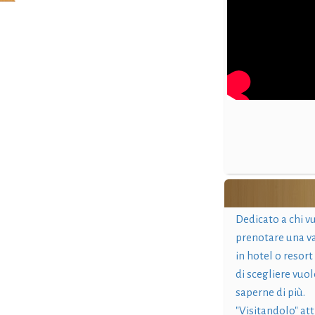
Dedicato a chi v
prenotare una v
in hotel o resort
di scegliere vuol
saperne di più.
"Visitandolo" at