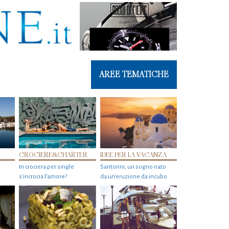
AREE TEMATICHE
CROCIERE&CHARTER
IDEE PER LA VACANZA
In crociera per single
Santorini, un sogno nato
s'incrocia l’amore?
da un’eruzione da incubo