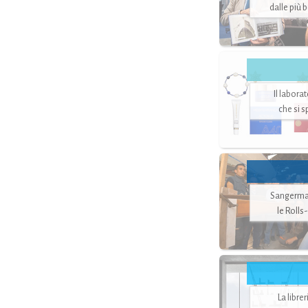
dalle più 
Il labora
che si 
Sangerman
le Rolls
La libre