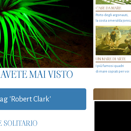
CASE DA MARE
Porto degli argonauti,
la costa smeralda jonic
UN MARE DI ARTE
I più famosi quadri
AVETE MAI VISTO
di mare copiati per voi
tag 'Robert Clark'
 SOLITARIO