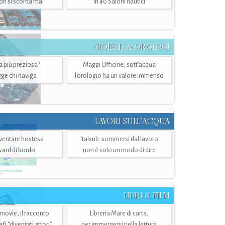
n si scorda mai
in 40 Saloni nautici
GIOIELLI & OROLOGI
ra più preziosa?
Maggi Officine, sott’acqua
ge chi naviga
l'orologio ha un valore immenso
LAVORI SULL’ACQUA
ventare hostess
Italsub: sommersi dal lavoro
ward di bordo
non è solo un modo di dire
LIBRI & FILM
 movie, il racconto
Libreria Mare di carta,
i “diventati attori”
per immergersi nella lettura