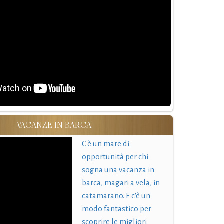
VACANZE IN BARCA
C'è un mare di
opportunità per chi
sogna una vacanza in
barca, magari a vela, in
catamarano. E c'è un
modo fantastico per
scoprire le migliori