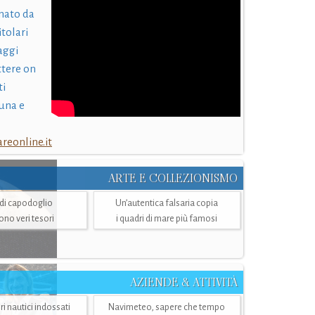
nato da
itolari
laggi
ttere on
ti
una e
eonline.it
ARTE E COLLEZIONISMO
i di capodoglio
Un’autentica falsaria copia
sono veri tesori
i quadri di mare più famosi
AZIENDE & ATTIVITÀ
ri nautici indossati
Navimeteo, sapere che tempo