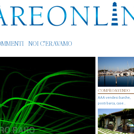
OMMENTI
NOI C'ERAVAMO
COMPRO&VENDO
AAA vendesi barche,
posti barca, case…