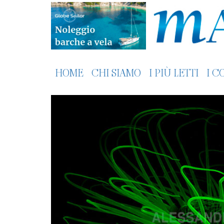
HOME
CHI SIAMO
I PIÙ LETTI
I C