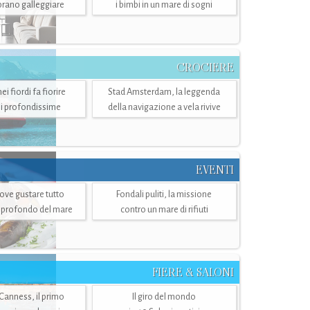
mbrano galleggiare
i bimbi in un mare di sogni
CROCIERE
i fiordi fa fiorire
Stad Amsterdam, la leggenda
i profondissime
della navigazione a vela rivive
EVENTI
dove gustare tutto
Fondali puliti, la missione
ù profondo del mare
contro un mare di rifiuti
FIERE & SALONI
 Canness, il primo
Il giro del mondo