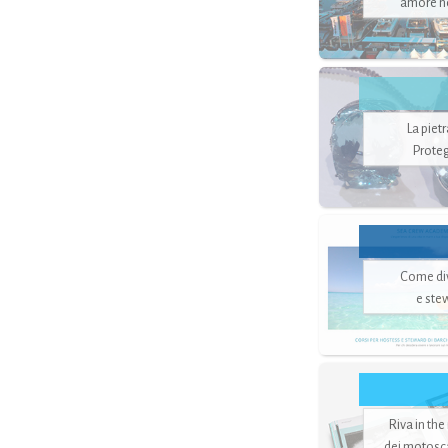
amore no
La piet
Proteg
Come di
e ste
Riva in the
dei motoscaf