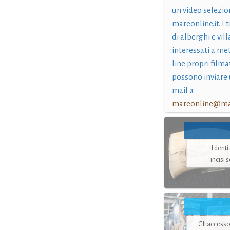
un video selezio
mareonline.it. I t
di alberghi e vil
interessati a me
line propri filma
possono inviare 
mail a
mareonline@mar
I dent
incisi 
Gli accesso