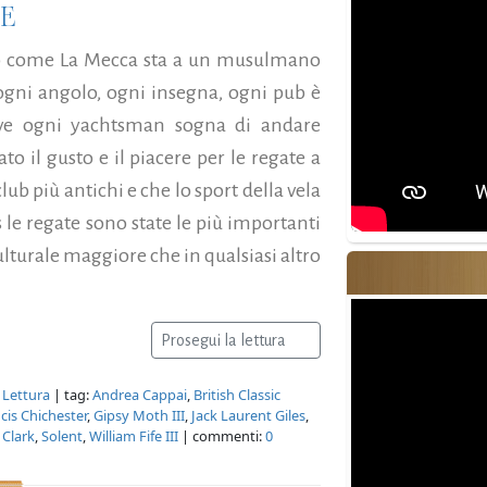
LE
colto come La Mecca sta a un musulmano
ogni angolo, ogni insegna, ogni pub è
dove ogni yachtsman sogna di andare
to il gusto e il piacere per le regate a
lub più antichi e che lo sport della vela
le regate sono state le più importanti
lturale maggiore che in qualsiasi altro
Prosegui la lettura
 Lettura
| tag:
Andrea Cappai
,
British Classic
cis Chichester
,
Gipsy Moth III
,
Jack Laurent Giles
,
 Clark
,
Solent
,
William Fife III
| commenti:
0