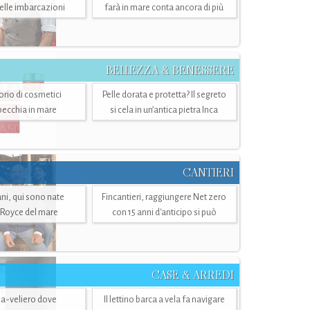
belle imbarcazioni
farà in mare conta ancora di più
BELLEZZA & BENESSERE
torio di cosmetici
Pelle dorata e protetta? Il segreto
specchia in mare
si cela in un’antica pietra Inca
CANTIERI
i, qui sono nate
Fincantieri, raggiungere Net zero
-Royce del mare
con 15 anni d'anticipo si può
CASE & ARREDI
ria-veliero dove
Il lettino barca a vela fa navigare