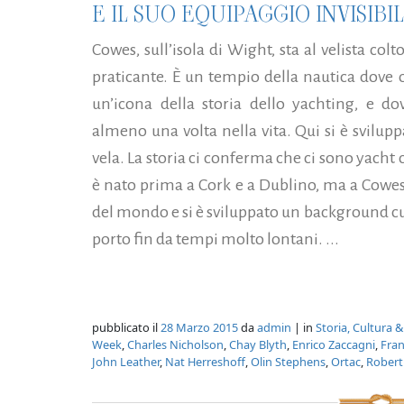
E IL SUO EQUIPAGGIO INVISIBI
Cowes, sull’isola di Wight, sta al velista 
praticante. È un tempio della nautica dove 
un’icona della storia dello yachting, e 
almeno una volta nella vita. Qui si è sviluppa
vela. La storia ci conferma che ci sono yacht c
è nato prima a Cork e a Dublino, ma a Cowes 
del mondo e si è sviluppato un background cu
porto fin da tempi molto lontani. ...
pubblicato il
28 Marzo 2015
da
admin
| in
Storia, Cultura &
Week
,
Charles Nicholson
,
Chay Blyth
,
Enrico Zaccagni
,
Fran
John Leather
,
Nat Herreshoff
,
Olin Stephens
,
Ortac
,
Robert