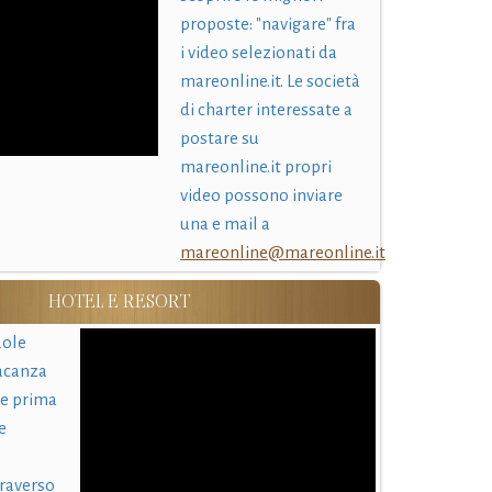
proposte: "navigare" fra
i video selezionati da
mareonline.it. Le società
di charter interessate a
postare su
mareonline.it propri
video possono inviare
una e mail a
mareonline@mareonline.it
HOTEL E RESORT
uole
acanza
 e prima
e
traverso