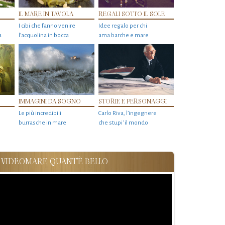
IL MARE IN TAVOLA
REGALI SOTTO IL SOLE
I cibi che fanno venire
Idee regalo per chi
a
l’acquolina in bocca
ama barche e mare
IMMAGINI DA SOGNO
STORIE E PERSONAGGI
Le più incredibili
Carlo Riva, l’ingegnere
burrasche in mare
che stupi' il mondo
VIDEOMARE QUANT'È BELLO