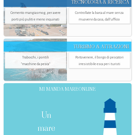
TECNOLOGIA & RICERCA
Cemento mangiasmog, per avere
Controllate la barca al mare senza
porti più puliti e meno inquinati
muovervi da casa, dall’ufficio
TURISMO & ATTRAZIONI
Trabocchi, i pontili
Portovenere, il borgo di pescatori
"macchine da pesca"
irresistibile esca per i turisti
MI MANDA MAREONLINE
Un
mare