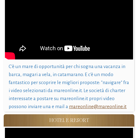
C'è un mare di opportunità per chi sogna una vacanza in
barca, magari a vela, in catamarano. E c'è un modo
fantastico per scoprire le migliori proposte: "navigare" fra
i video selezionati da mareonline.it. Le società di charter
interessate a postare su mareonline.it propri video
possono inviare una e mail a
mareonline@mareonline.it
HOTEL E RESORT