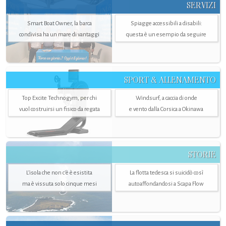
SERVIZI
Smart Boat Owner, la barca
Spiagge accessibili a disabili:
condivisa ha un mare di vantaggi
questa è un esempio da seguire
SPORT & ALLENAMENTO
Top Excite Technogym, per chi
Windsurf, a caccia di onde
vuol costruirsi un fisico da regata
e vento dalla Corsica a Okinawa
STORIE
L’isola che non c'è è esistita
La flotta tedesca si suicidò così
ma è vissuta solo cinque mesi
autoaffondandosi a Scapa Flow