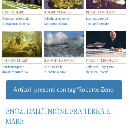
CASE DA MARE
IL MARE IN TAVOLA
REGALI SOTTO IL SOLE
Porto degli argonauti,
I cibi che fanno venire
Idee regalo per chi
la costa smeralda jonica
l’acquolina in bocca
ama barche e mare
UN MARE DI ARTE
IMMAGINI DA SOGNO
STORIE E PERSONAGGI
I più famosi quadri
Le più incredibili
Carlo Riva, l’ingegnere
di mare copiati per voi
burrasche in mare
che stupi' il mondo
Articoli presenti con tag 'Roberto Zeno'
ENOZ, DALL'UNIONE FRA TERRA E
MARE