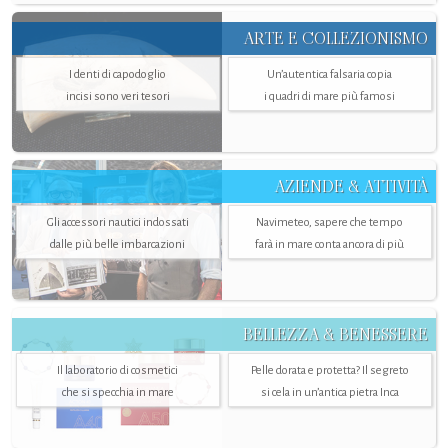
ARTE E COLLEZIONISMO
I denti di capodoglio
Un’autentica falsaria copia
incisi sono veri tesori
i quadri di mare più famosi
AZIENDE & ATTIVITÀ
Gli accessori nautici indossati
Navimeteo, sapere che tempo
dalle più belle imbarcazioni
farà in mare conta ancora di più
BELLEZZA & BENESSERE
Il laboratorio di cosmetici
Pelle dorata e protetta? Il segreto
che si specchia in mare
si cela in un’antica pietra Inca