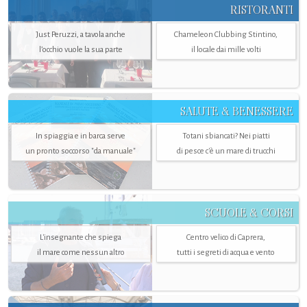
RISTORANTI
Just Peruzzi, a tavola anche
Chameleon Clubbing Stintino,
l’occhio vuole la sua parte
il locale dai mille volti
SALUTE & BENESSERE
In spiaggia e in barca serve
Totani sbiancati? Nei piatti
un pronto soccorso "da manuale"
di pesce c'è un mare di trucchi
SCUOLE & CORSI
L'insegnante che spiega
Centro velico di Caprera,
il mare come nessun altro
tutti i segreti di acqua e vento