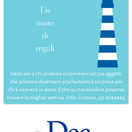
Un
mare
di
regali
Dedicato a chi produce o commercializza oggetti
che possono diventare una fantastica sorpresa per
chi li riceverà in dono. E che su mareonline possono
trovare la miglior vetrina. Info: Cristina, 351 9744943