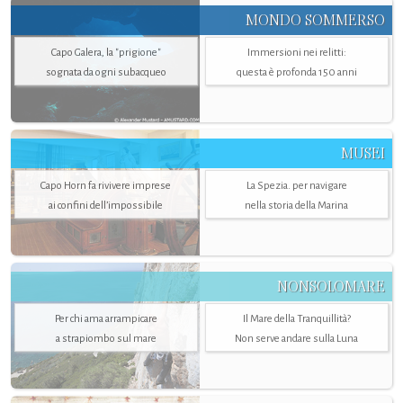
MONDO SOMMERSO
Capo Galera, la "prigione"
Immersioni nei relitti:
sognata da ogni subacqueo
questa è profonda 150 anni
MUSEI
Capo Horn fa rivivere imprese
La Spezia. per navigare
ai confini dell’impossibile
nella storia della Marina
NONSOLOMARE
Per chi ama arrampicare
Il Mare della Tranquillità?
a strapiombo sul mare
Non serve andare sulla Luna