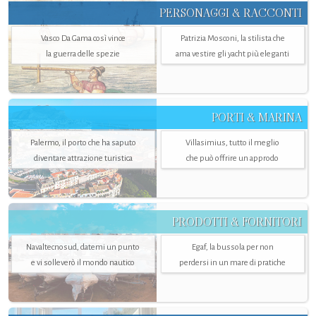
PERSONAGGI & RACCONTI
Vasco Da Gama così vince
Patrizia Mosconi, la stilista che
la guerra delle spezie
ama vestire gli yacht più eleganti
PORTI & MARINA
Palermo, il porto che ha saputo
Villasimius, tutto il meglio
diventare attrazione turistica
che può offrire un approdo
PRODOTTI & FORNITORI
Navaltecnosud, datemi un punto
Egaf, la bussola per non
e vi solleverò il mondo nautico
perdersi in un mare di pratiche