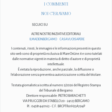
I COMMENTI
NOI C'ERAVAMO
SEGUICI SU
ALTRE NOSTRE INIZIATIVE EDITORIALI
ILMADEINBERGAMO
CASAVUOISAPERE
I contenuti, i testi, le immagini e le informazioni presenti in questo
sito web sono di proprietà esclusiva di MareOnLine.it e sono tutelati
dalle normative vigenti in materia di diritto d'autore e di proprietà
intellettuale.
È vietata la riproduzione, anche parziale, la diffusione o
l'elaborazione senza preventiva autorizzazione scritta del titolare.
Testata giornalistica iscritta al numero 3/2026 del Registro Stampa
del Tribunale di Bergamo.
Direttore responsabile: PIETRO BARACHETTI
VIA P. RUGGERI DA STABELLO 20 - 24123 BERGAMO
P.I.: 04581440163 - C.F.: BRCPTR61H23A794P