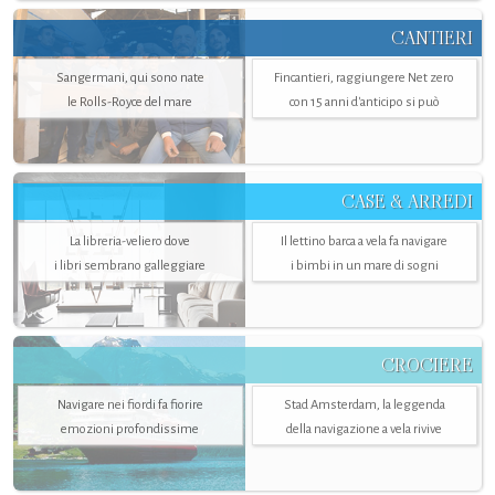
CANTIERI
Sangermani, qui sono nate
Fincantieri, raggiungere Net zero
le Rolls-Royce del mare
con 15 anni d'anticipo si può
CASE & ARREDI
La libreria-veliero dove
Il lettino barca a vela fa navigare
i libri sembrano galleggiare
i bimbi in un mare di sogni
CROCIERE
Navigare nei fiordi fa fiorire
Stad Amsterdam, la leggenda
emozioni profondissime
della navigazione a vela rivive