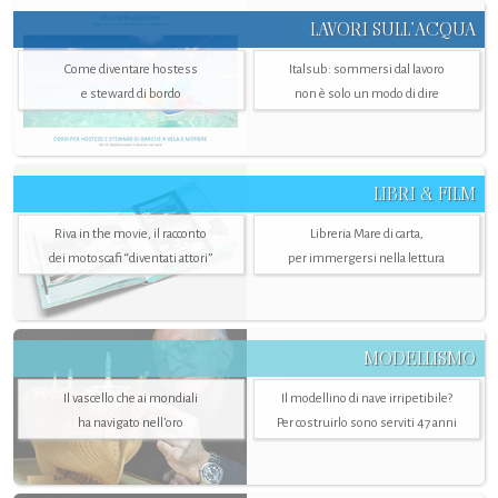
LAVORI SULL’ACQUA
Come diventare hostess
Italsub: sommersi dal lavoro
e steward di bordo
non è solo un modo di dire
LIBRI & FILM
Riva in the movie, il racconto
Libreria Mare di carta,
dei motoscafi “diventati attori”
per immergersi nella lettura
MODELLISMO
Il vascello che ai mondiali
Il modellino di nave irripetibile?
ha navigato nell’oro
Per costruirlo sono serviti 47 anni