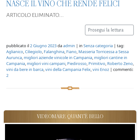
NASCE IL VINO CHE RENDE FELICI
ARTICOLO ELIMINATO...
Prosegui la lettura
pubblicato il
2 Giugno 2023
da
admin
| in
Senza categoria
| tag:
Aglianico
,
Ciliegiolo
,
Falanghina
,
Fiano
,
Masseria Torricessa a Sessa
Aurunca
,
migliori aziende vinicole in Campania
,
migliori cantine in
Campania
,
migliori vini campani
,
Piedirosso
,
Primitivo
,
Roberto Zeno
,
vini da bere in barca
,
vini della Campania Felix
,
vini Enoz
| commenti:
2
VIDEOMARE QUANT'È BELLO