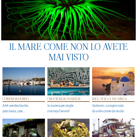
IL MARE COME NON LO AVETE
MAI VISTO
COMPRO&VENDO
CROCIERE&CHARTER
IDEE PER LA VACANZA
AAA vendesi barche,
In crociera per single
Santorini, un sogno nato
posti barca, case…
s'incrocia l’amore?
da un’eruzione da incubo