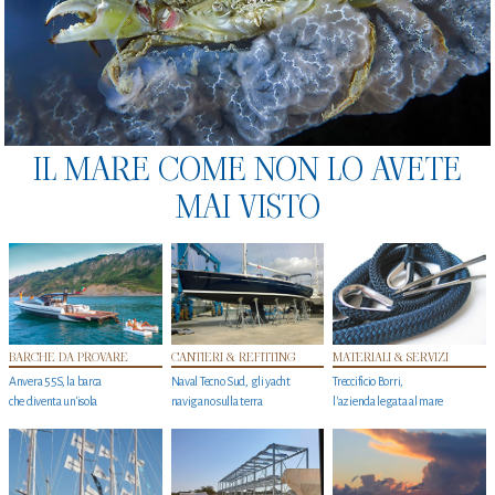
IL MARE COME NON LO AVETE
MAI VISTO
BARCHE DA PROVARE
CANTIERI & REFITTING
MATERIALI & SERVIZI
Anvera 55S, la barca
Naval Tecno Sud, gli yacht
Treccificio Borri,
che diventa un'isola
navigano sulla terra
l'azienda legata al mare