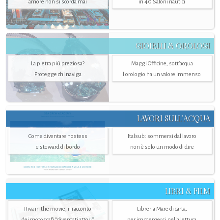
amore non si scorda mai
in 40 Saloni nautici
GIOIELLI & OROLOGI
La pietra più preziosa?
Maggi Officine, sott’acqua
Protegge chi naviga
l'orologio ha un valore immenso
LAVORI SULL’ACQUA
Come diventare hostess
Italsub: sommersi dal lavoro
e steward di bordo
non è solo un modo di dire
LIBRI & FILM
Riva in the movie, il racconto
Libreria Mare di carta,
dei motoscafi “diventati attori”
per immergersi nella lettura