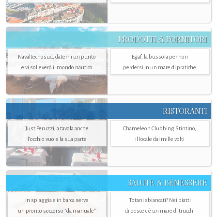
PRODOTTI & FORNITORI
Navaltecnosud, datemi un punto
Egaf, la bussola per non
e vi solleverò il mondo nautico
perdersi in un mare di pratiche
RISTORANTI
Just Peruzzi, a tavola anche
Chameleon Clubbing Stintino,
l’occhio vuole la sua parte
il locale dai mille volti
SALUTE & BENESSERE
In spiaggia e in barca serve
Totani sbiancati? Nei piatti
un pronto soccorso "da manuale"
di pesce c'è un mare di trucchi