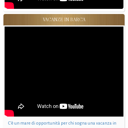
VACANZE IN BARCA
C'è un mare di opportunità per chi sogna una vacanza in