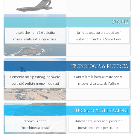
STORIE
L’isola che non c'è è esistita
La flotta tedesca si suicidò così
ma è vissuta solo cinque mesi
autoaffondandosi a Scapa Flow
TECNOLOGIA & RICERCA
Cemento mangiasmog, per avere
Controllate la barca al mare senza
porti più puliti e meno inquinati
muovervi da casa, dall’ufficio
TURISMO & ATTRAZIONI
Trabocchi, i pontili
Portovenere, il borgo di pescatori
"macchine da pesca"
irresistibile esca per i turisti