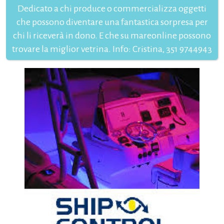
Dedicato a chi produce o commercializza oggetti
che possono diventare una fantastica sorpresa per
chi li riceverà in dono. E che su mareonline possono
trovare la miglior vetrina. Info: Cristina, 351 9744943