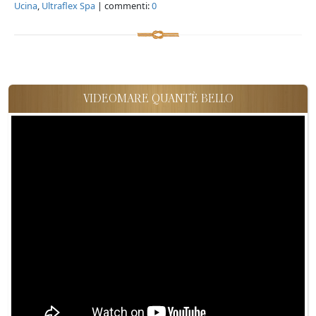
Ucina
,
Ultraflex Spa
| commenti:
0
VIDEOMARE QUANT'È BELLO