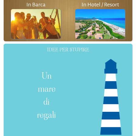
In Barca
In Hotel / Resort
IDEE PER STUPIRE
Un
mare
di
regali