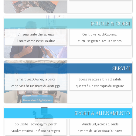
SCUOLE & CORSI
L'insegnante che spiega
Centro velico di Caprera,
il mare come nessun altro
tutti i segreti di acqua e vento
SERVIZI
Smart Boat Owner, la barca
Spiagge accessibili a disabili:
condivisa ha un mare di vantaggi
questa è un esempio da seguire
SPORT & ALLENAMENTO
Top Excite Technogym, per chi
Windsurf, a caccia di onde
vuol costruirsi un fisico da regata
e vento dalla Corsica a Okinawa