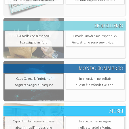
MODELLISMO
Il vascello che ai mondiali
Il modellino di nave irripetibile?
ha navigato nell’oro
Per costruirlo sono serviti 47 anni
MONDO SOMMERSO
Capo Galera, la "prigione"
Immersioni nei relitti:
sognata da ogni subacqueo
questa è profonda 150 anni
MUSEI
Capo Horn fa rivivere imprese
La Spezia. per navigare
ai confini dell’impossibile
nella storia della Marina