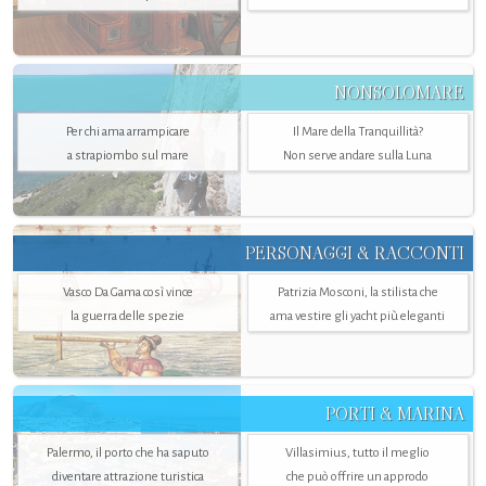
NONSOLOMARE
Per chi ama arrampicare
Il Mare della Tranquillità?
a strapiombo sul mare
Non serve andare sulla Luna
PERSONAGGI & RACCONTI
Vasco Da Gama così vince
Patrizia Mosconi, la stilista che
la guerra delle spezie
ama vestire gli yacht più eleganti
PORTI & MARINA
Palermo, il porto che ha saputo
Villasimius, tutto il meglio
diventare attrazione turistica
che può offrire un approdo