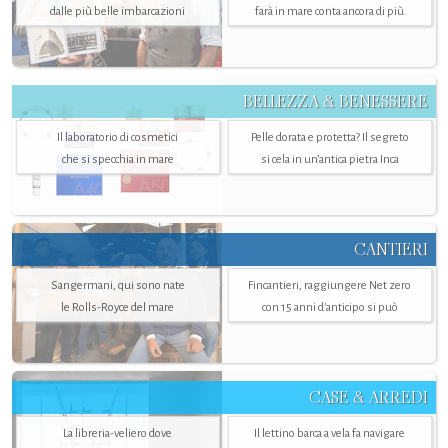
dalle più belle imbarcazioni
farà in mare conta ancora di più
BELLEZZA & BENESSERE
Il laboratorio di cosmetici
Pelle dorata e protetta? Il segreto
che si specchia in mare
si cela in un’antica pietra Inca
CANTIERI
Sangermani, qui sono nate
Fincantieri, raggiungere Net zero
le Rolls-Royce del mare
con 15 anni d'anticipo si può
CASE & ARREDI
La libreria-veliero dove
Il lettino barca a vela fa navigare