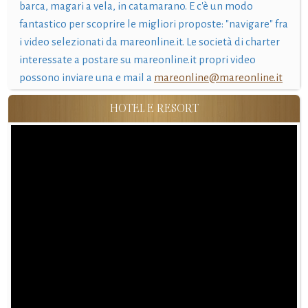
barca, magari a vela, in catamarano. E c'è un modo
fantastico per scoprire le migliori proposte: "navigare" fra
i video selezionati da mareonline.it. Le società di charter
interessate a postare su mareonline.it propri video
possono inviare una e mail a
mareonline@mareonline.it
HOTEL E RESORT