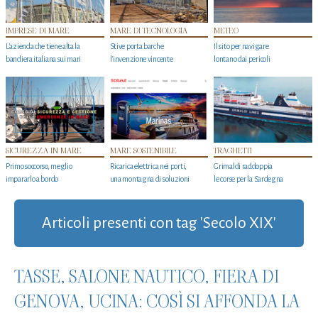
IMPRESE DI MARE
MARE DI TECNOLOGIA
METEO
L'azienda che tiene alta la
Stive porta barche
Il sito per navigare
bandiera italiana sui mari
l'invenzione vincente
lontano dai pericoli
SICUREZZA IN MARE
MARE SOSTENIBILE
TRAGHETTI
Primo soccorso, meglio
Ricarica elettrica nei porti,
Grimaldi raddoppia
impararlo a bordo
una montagna di soluzioni
le corse per la Sardegna
Articoli presenti con tag 'Secolo XIX'
TASSE, SALONE NAUTICO, FIERA DI
GENOVA, UCINA: COSÌ SI AFFONDA LA