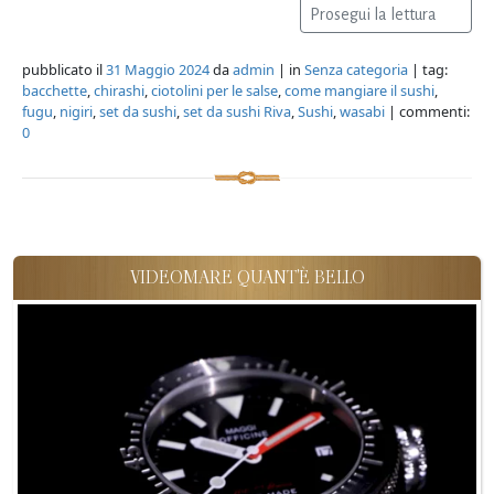
Prosegui la lettura
pubblicato il
31 Maggio 2024
da
admin
| in
Senza categoria
| tag:
bacchette
,
chirashi
,
ciotolini per le salse
,
come mangiare il sushi
,
fugu
,
nigiri
,
set da sushi
,
set da sushi Riva
,
Sushi
,
wasabi
| commenti:
0
VIDEOMARE QUANT'È BELLO