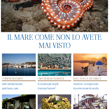
IL MARE COME NON LO AVETE
MAI VISTO
COMPRO&VENDO
CROCIERE&CHARTER
IDEE PER LA VACANZA
AAA vendesi barche,
In crociera per single
Santorini, un sogno nato
posti barca, case…
s'incrocia l’amore?
da un’eruzione da incubo