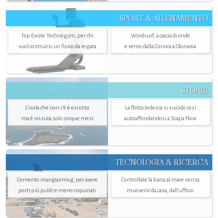
SPORT & ALLENAMENTO
Top Excite Technogym, per chi
Windsurf, a caccia di onde
vuol costruirsi un fisico da regata
e vento dalla Corsica a Okinawa
STORIE
L’isola che non c'è è esistita
La flotta tedesca si suicidò così
ma è vissuta solo cinque mesi
autoaffondandosi a Scapa Flow
TECNOLOGIA & RICERCA
Cemento mangiasmog, per avere
Controllate la barca al mare senza
porti più puliti e meno inquinati
muovervi da casa, dall’ufficio