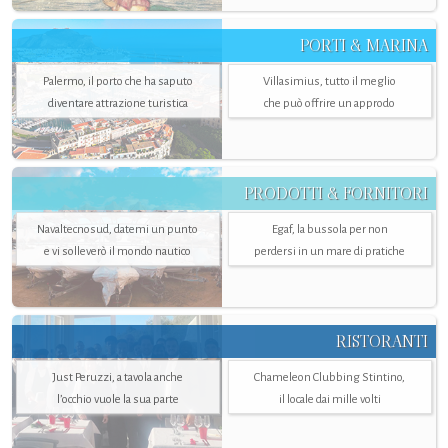
PORTI & MARINA
Palermo, il porto che ha saputo
Villasimius, tutto il meglio
diventare attrazione turistica
che può offrire un approdo
PRODOTTI & FORNITORI
Navaltecnosud, datemi un punto
Egaf, la bussola per non
e vi solleverò il mondo nautico
perdersi in un mare di pratiche
RISTORANTI
Just Peruzzi, a tavola anche
Chameleon Clubbing Stintino,
l’occhio vuole la sua parte
il locale dai mille volti