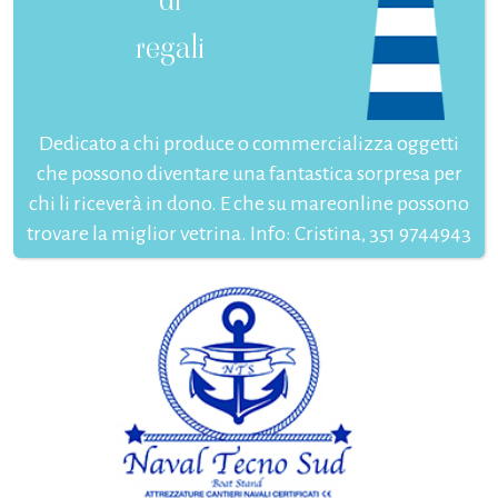
regali
Dedicato a chi produce o commercializza oggetti
che possono diventare una fantastica sorpresa per
chi li riceverà in dono. E che su mareonline possono
trovare la miglior vetrina. Info: Cristina, 351 9744943