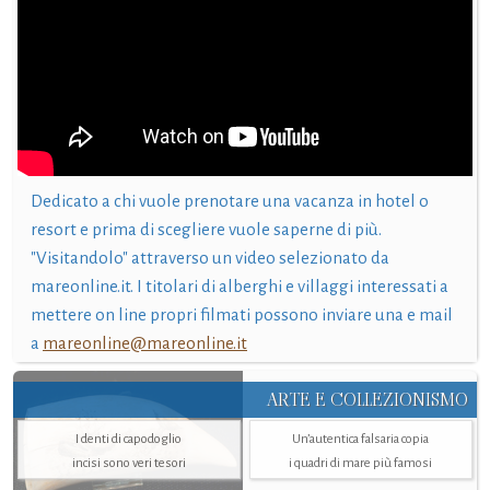
Dedicato a chi vuole prenotare una vacanza in hotel o
resort e prima di scegliere vuole saperne di più.
"Visitandolo" attraverso un video selezionato da
mareonline.it. I titolari di alberghi e villaggi interessati a
mettere on line propri filmati possono inviare una e mail
a
mareonline@mareonline.it
ARTE E COLLEZIONISMO
I denti di capodoglio
Un’autentica falsaria copia
incisi sono veri tesori
i quadri di mare più famosi