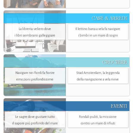
CASE & ARREDI
La libreria-veliero dove
Il lettino barca a vela fa navigare
i libri sembrano galleggiare
i bimbi in un mare di sogni
CROCIERE
Navigare nei fiordi fa fiorire
Stad Amsterdam, la leggenda
emozioni profondissime
della navigazione a vela rivive
EVENTI
Le sagre dove gustare tutto
Fondali puliti, la missione
il sapore più profondo del mare
contro un mare di rifiuti