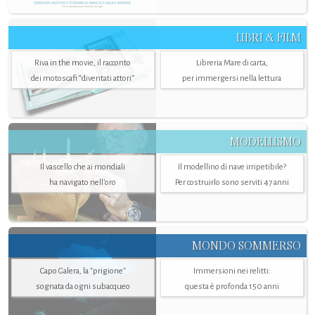
LIBRI & FILM
Riva in the movie, il racconto
Libreria Mare di carta,
dei motoscafi “diventati attori”
per immergersi nella lettura
MODELLISMO
Il vascello che ai mondiali
Il modellino di nave irripetibile?
ha navigato nell’oro
Per costruirlo sono serviti 47 anni
MONDO SOMMERSO
Capo Galera, la "prigione"
Immersioni nei relitti:
sognata da ogni subacqueo
questa è profonda 150 anni