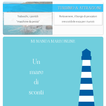
TURISMO & ATTRAZIONI
Trabocchi, i pontili
Portovenere, il borgo di pescatori
"macchine da pesca"
irresistibile esca per i turisti
MI MANDA MAREONLINE
Un
mare
di
sconti