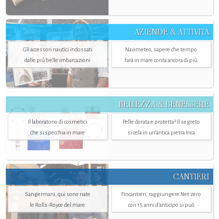
AZIENDE & ATTIVITÀ
Gli accessori nautici indossati
Navimeteo, sapere che tempo
dalle più belle imbarcazioni
farà in mare conta ancora di più
BELLEZZA & BENESSERE
Il laboratorio di cosmetici
Pelle dorata e protetta? Il segreto
che si specchia in mare
si cela in un’antica pietra Inca
CANTIERI
Sangermani, qui sono nate
Fincantieri, raggiungere Net zero
le Rolls-Royce del mare
con 15 anni d'anticipo si può