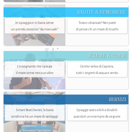
SALUTE & BENESSERE
In spiaggia e in barca serve
Totani sbiancati? Nei piatti
un pronto soccorso "da manuale"
di pesce c'è un mare di trucchi
SCUOLE & CORSI
L'insegnante che spiega
Centro velico di Caprera,
il mare come nessun altro
tutti i segreti di acqua e vento
SERVIZI
Smart Boat Owner, la barca
Spiagge accessibili a disabili:
condivisa ha un mare di vantaggi
questa è un esempio da seguire