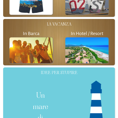
LA VACANZA
In Barca
In Hotel / Resort
IDEE PER STUPIRE
Un
mare
di