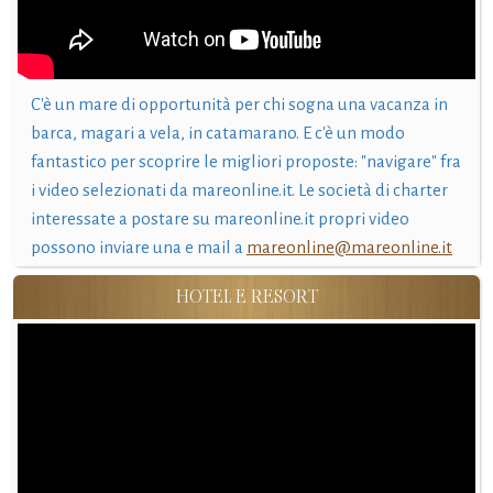
C'è un mare di opportunità per chi sogna una vacanza in
barca, magari a vela, in catamarano. E c'è un modo
fantastico per scoprire le migliori proposte: "navigare" fra
i video selezionati da mareonline.it. Le società di charter
interessate a postare su mareonline.it propri video
possono inviare una e mail a
mareonline@mareonline.it
HOTEL E RESORT