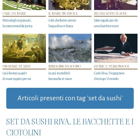
CASE DA MARE
IL MARE IN TAVOLA
REGALI SOTTO IL SOLE
Porto degli argonauti,
I cibi che fanno venire
Idee regalo per chi
la costa smeralda jonica
l’acquolina in bocca
ama barche e mare
UN MARE DI ARTE
IMMAGINI DA SOGNO
STORIE E PERSONAGGI
I più famosi quadri
Le più incredibili
Carlo Riva, l’ingegnere
di mare copiati per voi
burrasche in mare
che stupi' il mondo
Articoli presenti con tag 'set da sushi'
SET DA SUSHI RIVA, LE BACCHETTE E I
CIOTOLINI