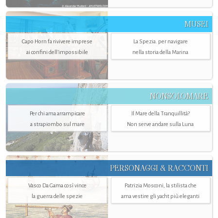
MUSEI
Capo Horn fa rivivere imprese
La Spezia. per navigare
ai confini dell’impossibile
nella storia della Marina
NONSOLOMARE
Per chi ama arrampicare
Il Mare della Tranquillità?
a strapiombo sul mare
Non serve andare sulla Luna
PERSONAGGI & RACCONTI
Vasco Da Gama così vince
Patrizia Mosconi, la stilista che
la guerra delle spezie
ama vestire gli yacht più eleganti