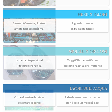
FIERE & SALONI
Salone di Canness, il primo
Il giro del mondo
amore non si scorda mai
in 40 Saloni nautici
GIOIELLI & OROLOGI
La pietra più preziosa?
Maggi Officine, sott’acqua
Protegge chi naviga
l'orologio ha un valore immenso
LAVORI SULL’ACQUA
Come diventare hostess
Italsub: sommersi dal lavoro
e steward di bordo
non è solo un modo di dire