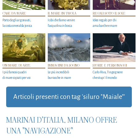
CASE DA MARE
IL MARE IN TAVOLA
REGALI SOTTO IL SOLE
Porto degli argonauti,
I cibi che fanno venire
Idee regalo per chi
la costa smeralda jonica
l’acquolina in bocca
ama barche e mare
UN MARE DI ARTE
IMMAGINI DA SOGNO
STORIE E PERSONAGGI
I più famosi quadri
Le più incredibili
Carlo Riva, l’ingegnere
di mare copiati per voi
burrasche in mare
che stupi' il mondo
Articoli presenti con tag 'siluro "Maiale"'
MARINAI D'ITALIA, MILANO OFFRE
UNA "NAVIGAZIONE"