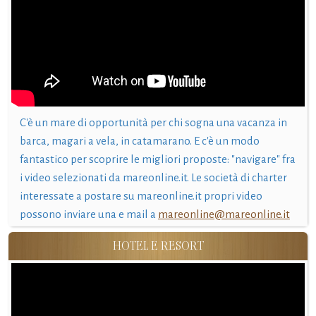
C'è un mare di opportunità per chi sogna una vacanza in
barca, magari a vela, in catamarano. E c'è un modo
fantastico per scoprire le migliori proposte: "navigare" fra
i video selezionati da mareonline.it. Le società di charter
interessate a postare su mareonline.it propri video
possono inviare una e mail a
mareonline@mareonline.it
HOTEL E RESORT