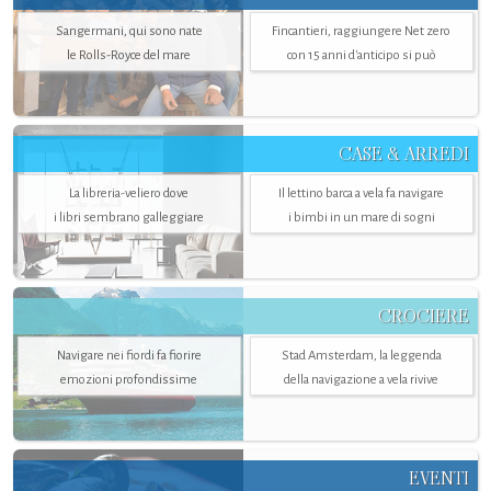
Sangermani, qui sono nate
Fincantieri, raggiungere Net zero
le Rolls-Royce del mare
con 15 anni d'anticipo si può
CASE & ARREDI
La libreria-veliero dove
Il lettino barca a vela fa navigare
i libri sembrano galleggiare
i bimbi in un mare di sogni
CROCIERE
Navigare nei fiordi fa fiorire
Stad Amsterdam, la leggenda
emozioni profondissime
della navigazione a vela rivive
EVENTI