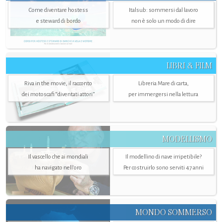
Come diventare hostess
Italsub: sommersi dal lavoro
e steward di bordo
non è solo un modo di dire
LIBRI & FILM
Riva in the movie, il racconto
Libreria Mare di carta,
dei motoscafi “diventati attori”
per immergersi nella lettura
MODELLISMO
Il vascello che ai mondiali
Il modellino di nave irripetibile?
ha navigato nell’oro
Per costruirlo sono serviti 47 anni
MONDO SOMMERSO