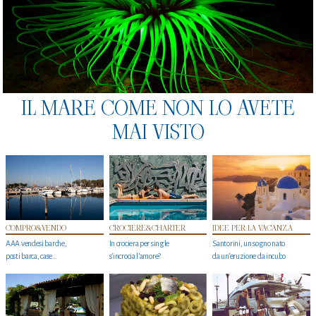
IL MARE COME NON LO AVETE
MAI VISTO
COMPRO&VENDO
CROCIERE&CHARTER
IDEE PER LA VACANZA
AAA vendesi barche,
In crociera per single
Santorini, un sogno nato
posti barca, case…
s'incrocia l’amore?
da un’eruzione da incubo