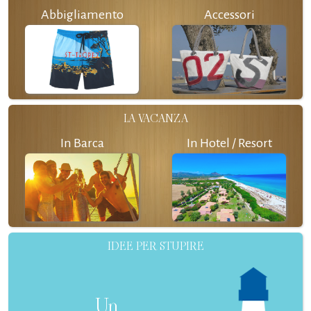
Abbigliamento
Accessori
LA VACANZA
In Barca
In Hotel / Resort
IDEE PER STUPIRE
Un