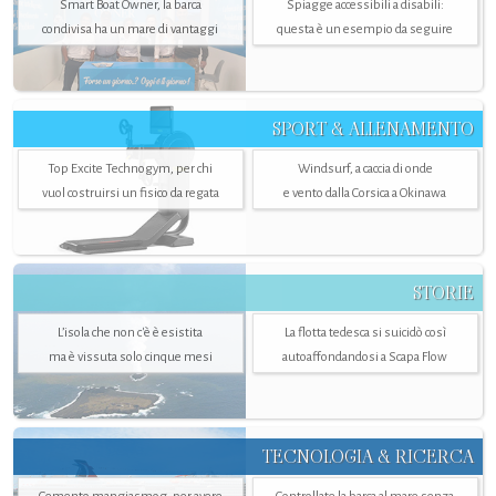
Smart Boat Owner, la barca
Spiagge accessibili a disabili:
condivisa ha un mare di vantaggi
questa è un esempio da seguire
SPORT & ALLENAMENTO
Top Excite Technogym, per chi
Windsurf, a caccia di onde
vuol costruirsi un fisico da regata
e vento dalla Corsica a Okinawa
STORIE
L’isola che non c'è è esistita
La flotta tedesca si suicidò così
ma è vissuta solo cinque mesi
autoaffondandosi a Scapa Flow
TECNOLOGIA & RICERCA