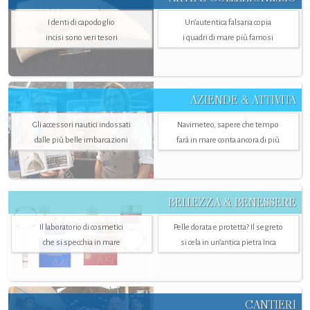
I denti di capodoglio
Un’autentica falsaria copia
incisi sono veri tesori
i quadri di mare più famosi
AZIENDE & ATTIVITÀ
Gli accessori nautici indossati
Navimeteo, sapere che tempo
dalle più belle imbarcazioni
farà in mare conta ancora di più
BELLEZZA & BENESSERE
Il laboratorio di cosmetici
Pelle dorata e protetta? Il segreto
che si specchia in mare
si cela in un’antica pietra Inca
CANTIERI