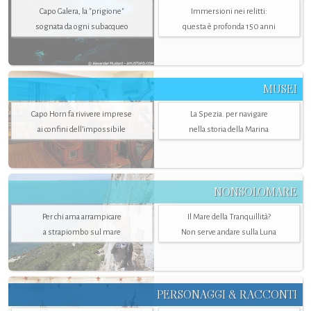
Capo Galera, la "prigione"
Immersioni nei relitti:
sognata da ogni subacqueo
questa è profonda 150 anni
MUSEI
Capo Horn fa rivivere imprese
La Spezia. per navigare
ai confini dell’impossibile
nella storia della Marina
NONSOLOMARE
Per chi ama arrampicare
Il Mare della Tranquillità?
a strapiombo sul mare
Non serve andare sulla Luna
PERSONAGGI & RACCONTI