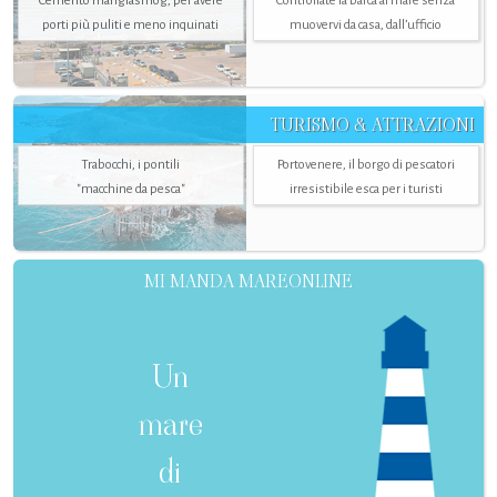
Cemento mangiasmog, per avere
Controllate la barca al mare senza
porti più puliti e meno inquinati
muovervi da casa, dall’ufficio
TURISMO & ATTRAZIONI
Trabocchi, i pontili
Portovenere, il borgo di pescatori
"macchine da pesca"
irresistibile esca per i turisti
MI MANDA MAREONLINE
Un
mare
di