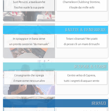
Just Peruzzi, a tavola anche
Chameleon Clubbing Stintino,
l’occhio vuole la sua parte
il locale dai mille volti
SALUTE & BENESSERE
In spiaggia e in barca serve
Totani sbiancati? Nei piatti
un pronto soccorso "da manuale"
di pesce c'è un mare di trucchi
SCUOLE & CORSI
L'insegnante che spiega
Centro velico di Caprera,
il mare come nessun altro
tutti i segreti di acqua e vento
SERVIZI