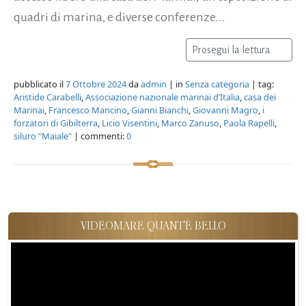
quadri di marina, e diverse conferenze...
Prosegui la lettura
pubblicato il
7 Ottobre 2024
da
admin
| in
Senza categoria
| tag:
Aristide Carabelli
,
Associazione nazionale marinai d’Italia
,
casa dei
Marinai
,
Francesco Mancino
,
Gianni Bianchi
,
Giovanni Magro
,
i
forzatori di Gibilterra
,
Licio Visentini
,
Marco Zanuso
,
Paola Rapelli
,
siluro "Maiale"
| commenti:
0
VIDEOMARE QUANT'È BELLO