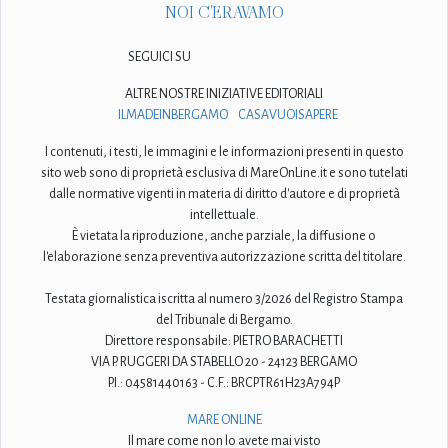
NOI C'ERAVAMO
SEGUICI SU
ALTRE NOSTRE INIZIATIVE EDITORIALI
ILMADEINBERGAMO
CASAVUOISAPERE
I contenuti, i testi, le immagini e le informazioni presenti in questo
sito web sono di proprietà esclusiva di MareOnLine.it e sono tutelati
dalle normative vigenti in materia di diritto d'autore e di proprietà
intellettuale.
È vietata la riproduzione, anche parziale, la diffusione o
l'elaborazione senza preventiva autorizzazione scritta del titolare.
Testata giornalistica iscritta al numero 3/2026 del Registro Stampa
del Tribunale di Bergamo.
Direttore responsabile: PIETRO BARACHETTI
VIA P. RUGGERI DA STABELLO 20 - 24123 BERGAMO
P.I.: 04581440163 - C.F.: BRCPTR61H23A794P
MARE ONLINE
Il mare come non lo avete mai visto