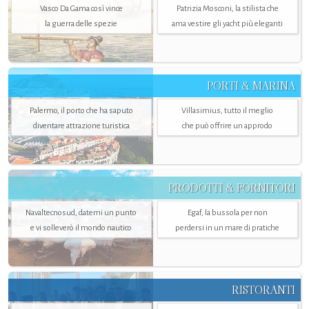
Vasco Da Gama così vince
Patrizia Mosconi, la stilista che
la guerra delle spezie
ama vestire gli yacht più eleganti
PORTI & MARINA
Palermo, il porto che ha saputo
Villasimius, tutto il meglio
diventare attrazione turistica
che può offrire un approdo
PRODOTTI & FORNITORI
Navaltecnosud, datemi un punto
Egaf, la bussola per non
e vi solleverò il mondo nautico
perdersi in un mare di pratiche
RISTORANTI