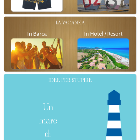
LA VACANZA
In Barca
In Hotel / Resort
IDEE PER STUPIRE
Un
mare
di