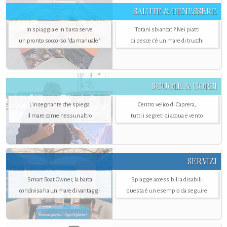
SALUTE & BENESSERE
In spiaggia e in barca serve
Totani sbiancati? Nei piatti
un pronto soccorso "da manuale"
di pesce c'è un mare di trucchi
SCUOLE & CORSI
L'insegnante che spiega
Centro velico di Caprera,
il mare come nessun altro
tutti i segreti di acqua e vento
SERVIZI
Smart Boat Owner, la barca
Spiagge accessibili a disabili:
condivisa ha un mare di vantaggi
questa è un esempio da seguire