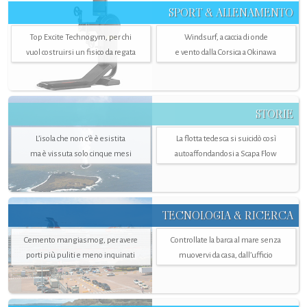
SPORT & ALLENAMENTO
Top Excite Technogym, per chi
Windsurf, a caccia di onde
vuol costruirsi un fisico da regata
e vento dalla Corsica a Okinawa
STORIE
L’isola che non c'è è esistita
La flotta tedesca si suicidò così
ma è vissuta solo cinque mesi
autoaffondandosi a Scapa Flow
TECNOLOGIA & RICERCA
Cemento mangiasmog, per avere
Controllate la barca al mare senza
porti più puliti e meno inquinati
muovervi da casa, dall’ufficio