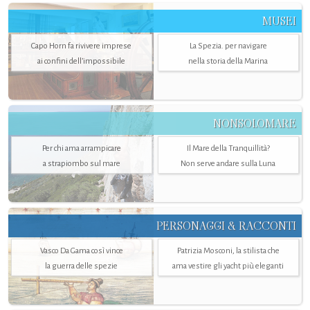
MUSEI
Capo Horn fa rivivere imprese
La Spezia. per navigare
ai confini dell’impossibile
nella storia della Marina
NONSOLOMARE
Per chi ama arrampicare
Il Mare della Tranquillità?
a strapiombo sul mare
Non serve andare sulla Luna
PERSONAGGI & RACCONTI
Vasco Da Gama così vince
Patrizia Mosconi, la stilista che
la guerra delle spezie
ama vestire gli yacht più eleganti