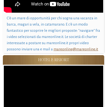
C'è un mare di opportunità per chi sogna una vacanza in
barca, magari a vela, in catamarano. E c'è un modo
fantastico per scoprire le migliori proposte: "navigare" fra
i video selezionati da mareonline.it. Le società di charter
interessate a postare su mareonline.it propri video
possono inviare una e mail a
mareonline@mareonline.it
HOTEL E RESORT