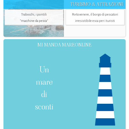
TURISMO & ATTRAZIONI
Trabocchi, i pontili
Portovenere, il borgo di pescatori
"macchine da pesca"
irresistibile esca per i turisti
MI MANDA MAREONLINE
Un
mare
di
sconti