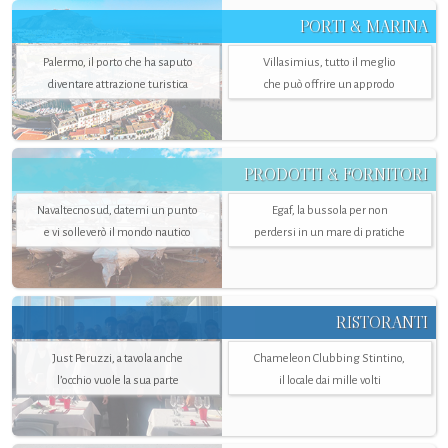
PORTI & MARINA
Palermo, il porto che ha saputo
Villasimius, tutto il meglio
diventare attrazione turistica
che può offrire un approdo
PRODOTTI & FORNITORI
Navaltecnosud, datemi un punto
Egaf, la bussola per non
e vi solleverò il mondo nautico
perdersi in un mare di pratiche
RISTORANTI
Just Peruzzi, a tavola anche
Chameleon Clubbing Stintino,
l’occhio vuole la sua parte
il locale dai mille volti