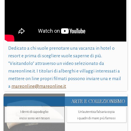
Dedicato a chi vuole prenotare una vacanza in hotel o
resort e prima di scegliere vuole saperne di più.
"Visitandolo" attraverso un video selezionato da
mareonline.it. I titolari di alberghi e villaggi interessati a
mettere on line propri filmati possono inviare una e mail
a
mareonline@mareonline.it
ARTE E COLLEZIONISMO
I denti di capodoglio
Un’autentica falsaria copia
incisi sono veri tesori
i quadri di mare più famosi