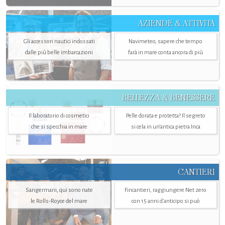
AZIENDE & ATTIVITÀ
Gli accessori nautici indossati
Navimeteo, sapere che tempo
dalle più belle imbarcazioni
farà in mare conta ancora di più
BELLEZZA & BENESSERE
Il laboratorio di cosmetici
Pelle dorata e protetta? Il segreto
che si specchia in mare
si cela in un’antica pietra Inca
CANTIERI
Sangermani, qui sono nate
Fincantieri, raggiungere Net zero
le Rolls-Royce del mare
con 15 anni d'anticipo si può