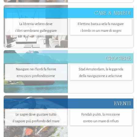
CASE & ARREDI
La libreria-veliero dove
Il lettino barca a vela fa navigare
i libri sembrano galleggiare
i bimbi in un mare di sogni
CROCIERE
Navigare nei fiordi fa fiorire
Stad Amsterdam, la leggenda
emozioni profondissime
della navigazione a vela rivive
EVENTI
Le sagre dove gustare tutto
Fondali puliti, la missione
il sapore più profondo del mare
contro un mare di rifiuti