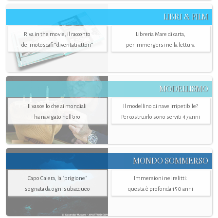
LIBRI & FILM
Riva in the movie, il racconto
Libreria Mare di carta,
dei motoscafi “diventati attori”
per immergersi nella lettura
MODELLISMO
Il vascello che ai mondiali
Il modellino di nave irripetibile?
ha navigato nell’oro
Per costruirlo sono serviti 47 anni
MONDO SOMMERSO
Capo Galera, la "prigione"
Immersioni nei relitti:
sognata da ogni subacqueo
questa è profonda 150 anni