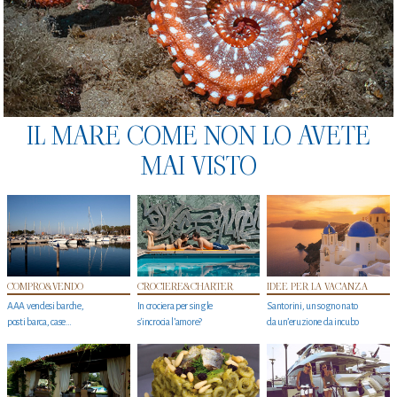
IL MARE COME NON LO AVETE
MAI VISTO
COMPRO&VENDO
CROCIERE&CHARTER
IDEE PER LA VACANZA
AAA vendesi barche,
In crociera per single
Santorini, un sogno nato
posti barca, case…
s'incrocia l’amore?
da un’eruzione da incubo