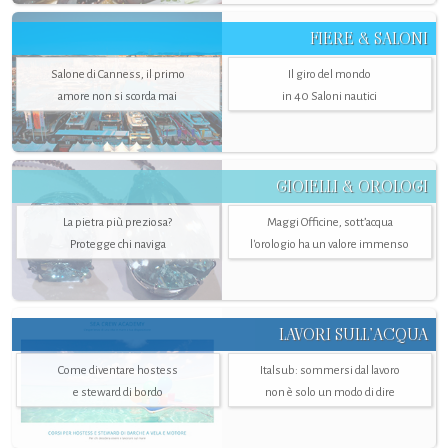
FIERE & SALONI
Salone di Canness, il primo
Il giro del mondo
amore non si scorda mai
in 40 Saloni nautici
GIOIELLI & OROLOGI
La pietra più preziosa?
Maggi Officine, sott’acqua
Protegge chi naviga
l'orologio ha un valore immenso
LAVORI SULL’ACQUA
Come diventare hostess
Italsub: sommersi dal lavoro
e steward di bordo
non è solo un modo di dire