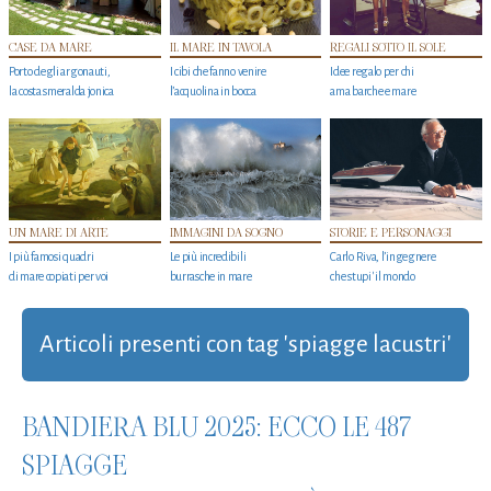
CASE DA MARE
IL MARE IN TAVOLA
REGALI SOTTO IL SOLE
Porto degli argonauti,
I cibi che fanno venire
Idee regalo per chi
la costa smeralda jonica
l’acquolina in bocca
ama barche e mare
UN MARE DI ARTE
IMMAGINI DA SOGNO
STORIE E PERSONAGGI
I più famosi quadri
Le più incredibili
Carlo Riva, l’ingegnere
di mare copiati per voi
burrasche in mare
che stupi' il mondo
Articoli presenti con tag 'spiagge lacustri'
BANDIERA BLU 2025: ECCO LE 487
SPIAGGE