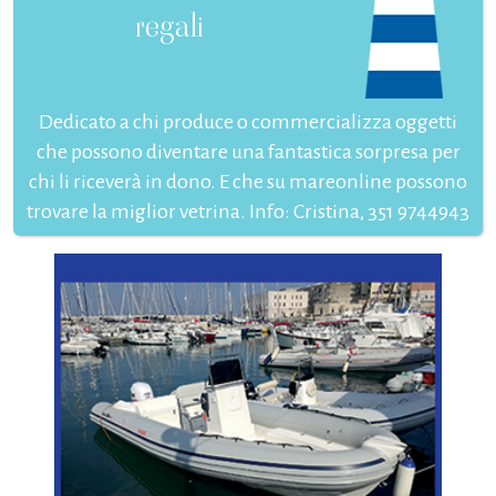
regali
Dedicato a chi produce o commercializza oggetti
che possono diventare una fantastica sorpresa per
chi li riceverà in dono. E che su mareonline possono
trovare la miglior vetrina. Info: Cristina, 351 9744943